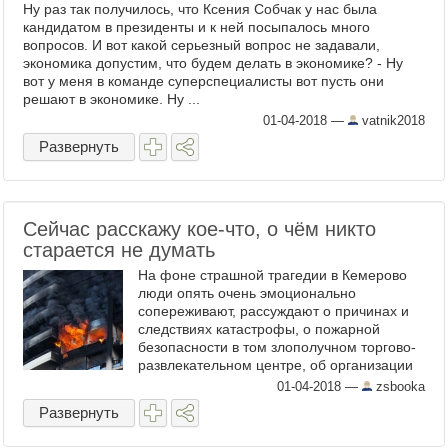
Ну раз так получилось, что Ксения Собчак у нас была
кандидатом в президенты и к ней посыпалось много
вопросов. И вот какой серьезный вопрос не задавали,
экономика допустим, что будем делать в экономике? - Ну
вот у меня в команде суперспециалисты вот пусть они
решают в экономике. Ну ...
01-04-2018
—
vatnik2018
Развернуть
Сейчас расскажу кое-что, о чём никто
старается не думать
На фоне страшной трагедии в Кемерово
люди опять очень эмоционально
сопереживают, рассуждают о причинах и
следствиях катастрофы, о пожарной
безопасности в том злополучном торгово-
развлекательном центре, об организации
путей эвакуации, о системах
01-04-2018
—
zsbooka
пожаротушения и прочем… Это всё ...
Развернуть