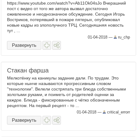
https://www.youtube.com/watch?v=Ab11Ok04sJo Вчерашний
пост с видео от того же автора вызвал достаточно
оживленное и неоднозначное обсуждение. Сегодня Игорь
Востриков, потерявший в пожаре пятерых, опубликовал
новые кадры из злополучного ТРЦ. Сегодняшняя новость
тут , ...
01-04-2018
—
ru_chp
Развернуть
Стакан фарша
Мелкотёнку на каникулы задание дали. По трудам. Это
которые нынче называются прогрессивным словом
"технологии". Велели состряпать три блюда собственными
золотыми руками, и поиметь от родителей оценки за
каждое. Блюда - фиксированные с чётко обозначенным
рецептом. На первый рецепт - то ...
01-04-2018
—
critical_errorr
Развернуть