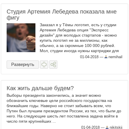
Студия Артемия Лебедева показала мне
фигу
Заказал я у Тёмы логотип, есть у студии
Артемия Лебедева опция "Экспресс
дизайн" для молодых стартапов - можно
купить логотип не за миллионы, как
обычно, а за скромные 100 000 рублей.
Мол, студии иногда нужны картриджи для
принтеров и прочая канцелярка, а с
01-04-2018
—
nemihail
больших контрактов не всегда ...
Развернуть
Как жить дальше будем?
Выборы президента закончились, а значит можно
обозначить ключевые цели российского государства на
ближайшие годы. Наверно не стоит забывать всем, что
Путин был лучшим президентом России, из тех, что были до
него. На следующие шесть лет поставлена задача войти в
число пяти крупнейших ...
01-04-2018
—
nikitskij