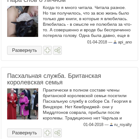
Когда-то я много читала. Читала разное.
Но так получилось, что за всю жизнь было
только две книги, в которые я влюбилась.
Влюбилась - в смысле не полюбила за что-
то. А совершенно и вроде бы беспричинно
потеряла голову. Одна была давно, еще в
школе. Другая – в прошлом году. Я долго
01-04-2018
—
api_ano
...
Развернуть
Пасхальная служба. Британская
королевская семья
Практически в полном составе члены
британской королевской семьи посетили
Пасхальную службу в соборе Св. Георгия в
Виндзоре. Нет Кембриджей- они у
Миддлтонов соврала, прибыли после
королевы. Традиционно нет Чарльза и
Камиллы- они в Шотландии проводят
01-04-2018
—
ru_royalty
Пасху, нет и Гарри с Меган (где они ...
Развернуть