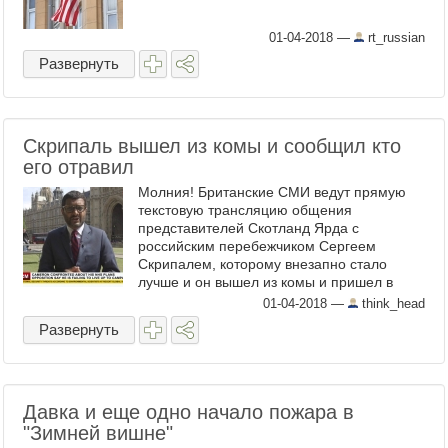
01-04-2018
—
rt_russian
Развернуть
Скрипаль вышел из комы и сообщил кто
его отравил
Молния! Британские СМИ ведут прямую
текстовую трансляцию общения
представителей Скотланд Ярда с
российским перебежчиком Сергеем
Скрипалем, которому внезапно стало
лучше и он вышел из комы и пришел в
себя, двумя днями раньше тоже самое
01-04-2018
—
think_head
произошло с его дочерью Юлией.
Развернуть
Перевожу и ...
Давка и еще одно начало пожара в
"Зимней вишне"