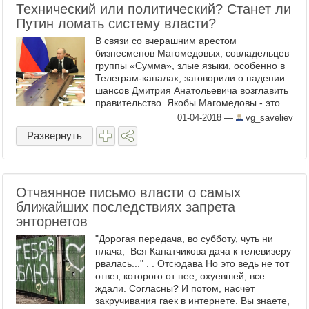
Технический или политический? Станет ли
Путин ломать систему власти?
В связи со вчерашним арестом
бизнесменов Магомедовых, совладельцев
группы «Сумма», злые языки, особенно в
Телеграм-каналах, заговорили о падении
шансов Дмитрия Анатольевича возглавить
правительство. Якобы Магомедовы - это
Дворкович. А Дворкович – это Медведев. В
01-04-2018
—
vg_saveliev
более широком ...
Развернуть
Отчаянное письмо власти о самых
ближайших последствиях запрета
энторнетов
"Дорогая передача, во субботу, чуть ни
плача, Вся Канатчикова дача к телевизеру
рвалась..." . . Отсюдава Но это ведь не тот
ответ, которого от нее, охуевшей, все
ждали. Согласны? И потом, насчет
закручивания гаек в интернете. Вы знаете,