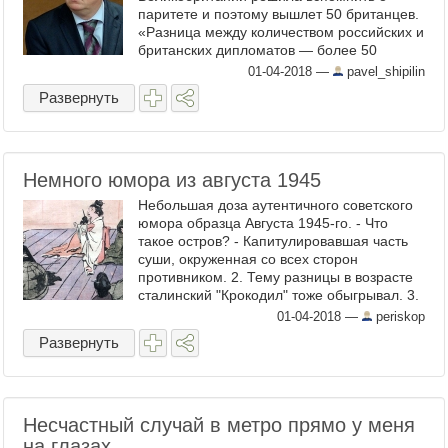
паритете и поэтому вышлет 50 британцев.
«Разница между количеством российских и
британских дипломатов — более 50
человек», — заявила ТАСС Мария
01-04-2018
—
pavel_shipilin
Захарова . Мне эта ...
Развернуть
Немного юмора из августа 1945
Небольшая доза аутентичного советского
юмора образца Августа 1945-го. - Что
такое остров? - Капитулировавшая часть
суши, окруженная со всех сторон
противником. 2. Тему разницы в возрасте
сталинский "Крокодил" тоже обыгрывал. 3.
...Сталь не дрожит в уверенной руке. Ещё
01-04-2018
—
periskop
момент! ...
Развернуть
Несчастный случай в метро прямо у меня
на глазах...