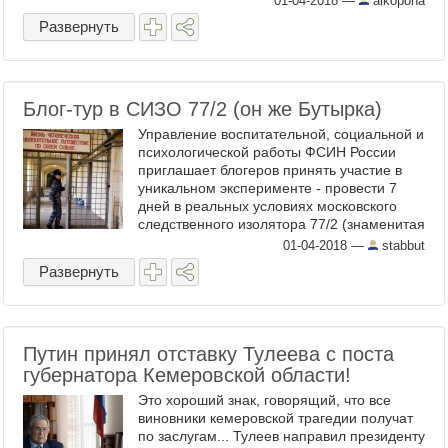
01-04-2018
—
alkopona
вам различных ...
Развернуть
Блог-тур в СИЗО 77/2 (он же Бутырка)
Управление воспитательной, социальной и
психологической работы ФСИН России
приглашает блогеров принять участие в
уникальном эксперименте - провести 7
дней в реальных условиях московского
следственного изолятора 77/2 (знаменитая
"Бутырка"). В принципе, это можно назвать
01-04-2018
—
stabbut
блог-туром. ...
Развернуть
Путин принял отставку Тулеева с поста
губернатора Кемеровской области!
Это хороший знак, говорящий, что все
виновники кемеровской трагедии получат
по заслугам... Тулеев направил президенту