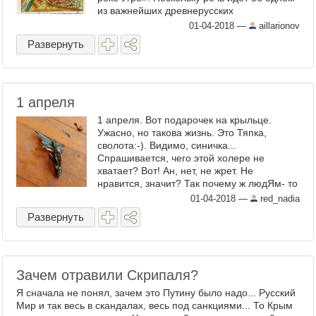
из важнейших древнерусских
литературных и исторических памятников,
01-04-2018
—
aillarionov
описывающих ключевое событие, ...
Развернуть
1 апреля
1 апреля. Вот подарочек на крыльце.
Ужасно, но такова жизнь. Это Тяпка,
сволота:-). Видимо, синичка...
Спрашивается, чего этой холере не
хватает? Вот! Ан, нет, не жрет. Не
нравится, значит? Так почему ж людЯм- то
нравится? У меня с едой, скажем так,
01-04-2018
—
red_nadia
сложные отношения. Да, именно ...
Развернуть
Зачем отравили Скрипаля?
Я сначала не понял, зачем это Путину было надо... Русский
Мир и так весь в скандалах, весь под санкциями... То Крым