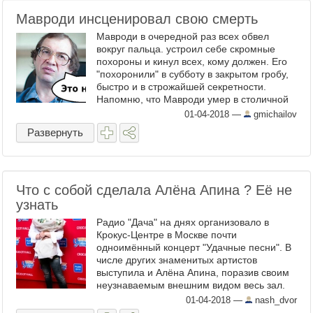
Мавроди инсценировал свою смерть
Мавроди в очередной раз всех обвел
вокруг пальца. устроил себе скромные
похороны и кинул всех, кому должен. Его
"похоронили" в субботу в закрытом гробу,
быстро и в строжайшей секретности.
Напомню, что Мавроди умер в столичной
больнице в возрасте 62 лет. Бизнесмену
01-04-2018
—
gmichailov
стало плохо на ...
Развернуть
Что с собой сделала Алёна Апина ? Её не
узнать
Радио "Дача" на днях организовало в
Крокус-Центре в Москве почти
одноимённый концерт "Удачные песни". В
числе других знаменитых артистов
выступила и Алёна Апина, поразив своим
неузнаваемым внешним видом весь зал.
Она стала другой : 53 года А вот такой мы
01-04-2018
—
nash_dvor
Алёну знаем, такой она была ...