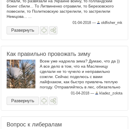
отжали, то развязали на Украине войну, то голландский
Боинг сбили... То Литвиненко отравили, то Березовского
повесили, то Политковскую застрелили, то застрелили
Немцова... ...
01-04-2018
—
oldfisher_mk
Развернуть
Как правильно провожать зиму
Всем уже надоела зима? Думаю, что да ))
А все дело в том, что на Масленицу
сделали не то чучело и неправильно
сожгли. Сейчас поделюсь с вами
лайфхаком, как быстро привлечь теплую
погоду. Отправляйтесь в лес, обязательно
с кем-то надежным, например, с мышей ))
01-04-2018
—
kladez_zolota
И ...
Развернуть
Вопрос к либералам