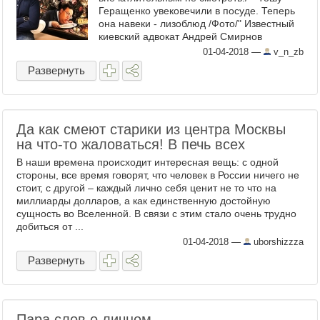
Геращенко увековечили в посуде. Теперь
она навеки - лизоблюд /Фото/" Известный
киевский адвокат Андрей Смирнов
приобрел картину "Лизоблюдство", на
01-04-2018
—
v_n_zb
которой неизвестный ...
Развернуть
Да как смеют старики из центра Москвы
на что-то жаловаться! В печь всех
В наши времена происходит интересная вещь: с одной
стороны, все время говорят, что человек в России ничего не
стоит, с другой – каждый лично себя ценит не то что на
миллиарды долларов, а как единственную достойную
сущность во Вселенной. В связи с этим стало очень трудно
добиться от ...
01-04-2018
—
uborshizzza
Развернуть
Пара слов о личном