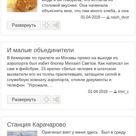
столовой вкуснее. Она начинала
объяснять мне, что там много хлеба, а она
кладёт мясо, но мне, в мои лет семь-
01-04-2018
—
nash_dvor
восемь про мясо было ...
Развернуть
И малые объединители
В Кемерове по прилете из Москвы прямо на выходе из
аэропорта был избит блогер Михаил Светов. Как написал он
сам в фейсбуке, 15 крепко сбитых человек в штатском
выхватили его из толпы прилетевших, затащили силой в
служебную комнату аэропорта, отняли документы и
телефон. "Угрожали, ...
01-04-2018
—
trim_c
Развернуть
Станция Карачарово
Оригинал взят у меня здесь . Был в среду