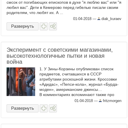
смсок от погибающих епископов в духе "я люблю вас" или "я
любил вас". Дети в Кемерово перед гибелью писали своим
родителям, что любят их. А ...
01-04-2018
—
diak_kuraev
Развернуть
Эксперимент с советскими магазинами,
высокотехнологичные пытки и новая
война
1. У Зины-Корзины опубликован список
предметов, считавшихся в СССР
атрибутами роскошной жизни. Кроссовки
«Адидас», «Пепси-кола», журнал «Бурда-
моден», американские джинсы…
В комментариях вспоминают также про
сигареты «Мальборо», двухкассетные
01-04-2018
—
fritzmorgen
магнитофоны и карандаши «кохинор». ...
Развернуть