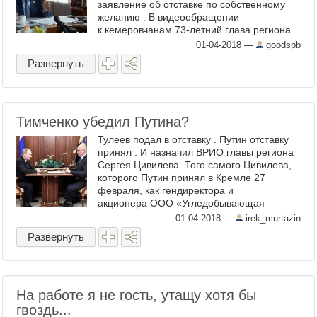
заявление об отставке по собственному
желанию . В видеообращении
к кемеровчанам 73-летний глава региона
назвал свое решение единственно верным
01-04-2018
—
goodspb
...
Развернуть
Тимченко убедил Путина?
Тулеев подал в отставку . Путин отставку
принял . И назначил ВРИО главы региона
Сергея Цивилева. Того самого Цивилева,
которого Путин принял в Кремле 27
февраля, как гендиректора и
акционера ООО «Угледобывающая
компания «Колмар», и вместе с которым
01-04-2018
—
irek_murtazin
они лукавили на всю страну про ...
Развернуть
На работе я не гость, утащу хотя бы
гвоздь...