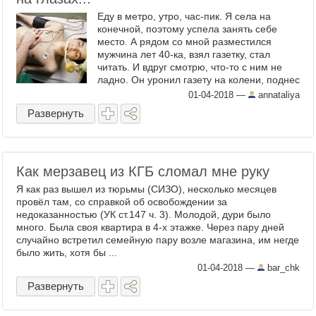
Еду в метро, утро, час-пик. Я села на
конечной, поэтому успела занять себе
место. А рядом со мной разместился
мужчина лет 40-ка, взял газетку, стал
читать. И вдруг смотрю, что-то с ним не
ладно. Он уронил газету на колени, поднес
руку к голове и только и успел сказать: -
01-04-2018
—
annataliya
Что за... А потом ...
Развернуть
Как мерзавец из КГБ сломал мне руку
Я как раз вышел из тюрьмы (СИЗО), несколько месяцев
провёл там, со справкой об освобождении за
недоказанностью (УК ст.147 ч. 3). Молодой, дури было
много. Была своя квартира в 4-х этажке. Через пару дней
случайно встретил семейную пару возле магазина, им негде
было жить, хотя бы ...
01-04-2018
—
bar_chk
Развернуть