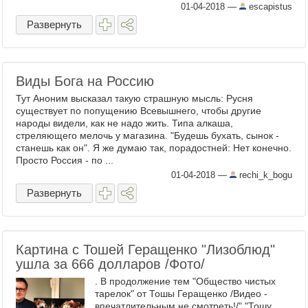
на Речном в Москве, на ...
01-04-2018
—
escapistus
Развернуть
Виды Бога на Россию
Тут Аноним высказал такую страшную мысль: Русня
существует по попущению Всевышнего, чтобы другие
народы видели, как не надо жить. Типа алкаша,
стреляющего мелочь у магазина. "Будешь бухать, сынок -
станешь как он". Я же думаю так, порадостней: Нет конечно.
Просто Россия - по ...
01-04-2018
—
rechi_k_bogu
Развернуть
Картина с Тошей Геращенко "Лизоблюд"
ушла за 666 долларов /Фото/
. В продолжение тем "Общество чистых
тарелок" от Тошы Геращенко /Видео -
впечатлительным не смотреть!/" "Тошу