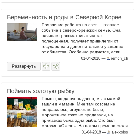
Беременность и роды в Северной Корее
Появление ребенка на свет — главное
событие в северокорейской семье. Она
начинает рассматриваться как
полноценная, получает привилегии от
государства и дополнительное уважение
от общества. Особенно радуются, если
рождается мальчик. Раньше на
01-04-2018
—
remch_ch
полуострове период вынашивания
Развернуть
ребенка, ...
Поймать золотую рыбку
Помню, когда очень давно, мы с мамой
зашли в магазин. Мне там совсем не
понравилось, игрушек не было,
мороженное тоже не продавали, на
прилавках была одна рыба. Это был
магазин «Океан». Но потом времена стали
резко меняться, в этом магазине стали
01-04-2018
—
alexkolos