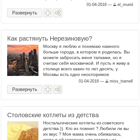
перед руководством, которое он так
01-04-2018
—
el_murid
невовремя подвел. Перед ...
Развернуть
Как растянуть Нерезиновую?
Москву я люблю и понимаю намного
больше города, в котором я родилась. Вы
можете забросать меня тапками, но я
считаю себя москвичкой. И пусть я живу в
столице всего каких-то лет десять, у
Москвы есть одно неоспоримое
преимущество -- если ты чего-то хочешь
01-04-2018
—
miss_tramell
добиться в жизни, нужно жить тут. ...
Развернуть
Столовские котлеты из детства
Ностальгические котлеты из советского
детства )). Кто их помнит ? Любили ли вы
их вкус ? Моя мама очень обижалась,
когда я ей говорила, что котлеты из