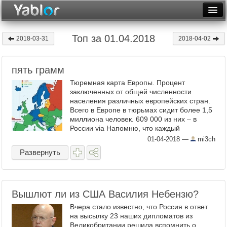
Разместить статью
Войти
Топ за 01.04.2018
2018-03-31
2018-04-02
Неделя
пять грамм
Месяц
Тюремная карта Европы. Процент
Рейтинги
заключенных от общей численности
населения различных европейских стран.
Всего в Европе в тюрьмах сидит более 1,5
Архив
миллиона человек. 609 000 из них – в
России via Напомню, что каждый
Фототоп
четвертый заключенный в России сидит за
01-04-2018
—
mi3ch
преступления, связанные с ...
Видеотоп
Развернуть
Вышлют ли из США Василия Небензю?
Вчера стало известно, что Россия в ответ
на высылку 23 наших дипломатов из
Великобритании решила вспомнить о