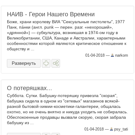
НАИВ - Герои Нашего Времени
Боже, храни королеву ВИА "Сексуальные пистолеты", 1977
Панк, па́нки (англ. punk — перен. разг. «нехороший»,
«дрянной») — субкультура, возникшая в 1974-ом году в
Великобритании, США, Канаде и Австралии, характерными
особенностями которой являются критическое отношение к
обществу и ...
01-04-2018
—
narkom
Развернуть
О потеряшках...
Суббота. Сутки. Бабушку-потеряшку привезла "скорая",
бабушка сидела в одном из "сетевых" магазинов всякой-
разной бытовой-химии-косметики-галантереи, общалась
охотно, но не очень внятно и никуда уходить не собиралась.
Обеспокоенные продавцы вызвали скорую, скорая забрала
бабушку из ...
01-04-2018
—
psy_tati