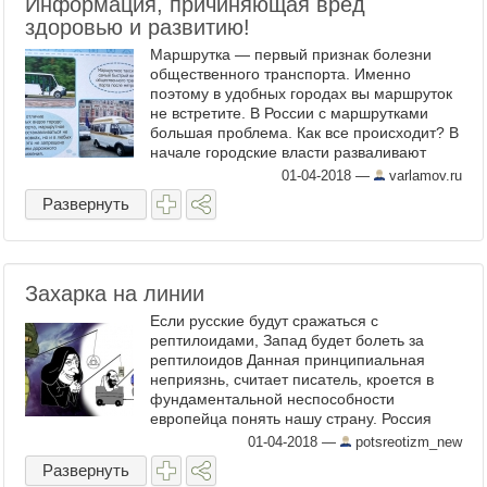
Информация, причиняющая вред
здоровью и развитию!
Маршрутка — первый признак болезни
общественного транспорта. Именно
поэтому в удобных городах вы маршруток
не встретите. В России с маршрутками
большая проблема. Как все происходит? В
начале городские власти разваливают
общественный транспорт: не
01-04-2018
—
varlamov.ru
ремонтируют старый подвижной состав, ...
Развернуть
Захарка на линии
Если русские будут сражаться с
рептилоидами, Запад будет болеть за
рептилоидов Данная принципиальная
неприязнь, считает писатель, кроется в
фундаментальной неспособности
европейца понять нашу страну. Россия
является для него землей контрастов. С
01-04-2018
—
potsreotizm_new
одной стороны, Россия непобедима в бою,
Развернуть
с ...