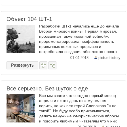
Объект 104 ШТ-1
Разработки ШТ-1 начались еще до начала
Второй мировой войны. Первая мировая,
прозванная также «окопной войной»,
продемонстрировала неэффективность
привычных пехотных прорывов и
потребовала создания абсолютно нового
типа наземной техники, способной без
01-04-2018
—
picturehistory
труда пересекать перепаханные ...
Развернуть
Все серьезно. Без шуток о еде
Все мы знаем что сегодня первый месяц
апреля и в этот день никому нельзя
верить, но как пел герой Слепакова "я не
такой". Не буду особо прикалываться,
делать ненужные юмористические вбросы
и говорить любимым читателям что у них
белая спина. Думаю сегодня и без меня