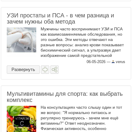
УЗИ простаты и ПСА - в чем разница и
зачем нужны оба метода
Мужчины часто воспринимают УЗИ и ПСА
как взаимозаменяемые обследования, но
это ошибка. Эти методы отвечают на
разные вопросы: анализ крови показывает
биохимический сигнал, а ультразвук дает
изображение самой предстательной
железы. Поэтому врач нередко назначает
06-05-2026
—
verus
их вместе, а не вместо ...
Развернуть
Мультивитамины для спорта: как выбрать
комплекс
На консультациях часто слышу один и тот
же вопрос: "Я нормально питаюсь и
регулярно тренируюсь - зачем мне ещё
витамины?" Ответ неоднозначен.
Физическая активность, особенно