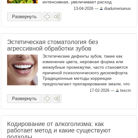
интенсивная, увеличивает расход
микронутриентов в 1,5-2 раза по
13-04-2026
—
diadumenianus
сравнению с нормой для малоподвижного
Развернуть
человека. ...
Эстетическая стоматология без
агрессивной обработки зубов
Эстетические дефекты зубов, такие как
изменение цвета, неровная форма или
межзубные промежутки, часто становятся
причиной психологического дискомфорта.
Традиционные методы коррекции
предполагают препарирование эмали, что
вызывает опасения у пациентов,
17-02-2026
—
tescin
стремящихся сохранить ...
Развернуть
Кодирование от алкоголизма: как
работает метод и какие существуют
подходы