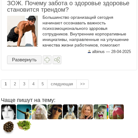
ЗОЖ. Почему забота о здоровье здоровье
становится трендом?
Большинство организаций сегодня
начинают осознавать важность
психоэмоционального здоровья
сотрудников. Внутренние корпоративные
инициативы, направленные на улучшение
качества жизни работников, помогают
создать более здоровую и продуктивную
albinus —
28-04-2025
рабочую атмосферу. В результате ЗОЖ
Развернуть
перестает ...
1
2
3
4
5
следующая
>>
Чаще пишут на тему: