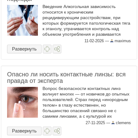
Введение Алкогольная зависимость
относится к хроническим
рецидивирующим расстройствам, при
которых формируется патологическая тяга
к этанолу, утрачивается контроль над
объемом употребления и развивается
абстинентный синдром. В структуре
11-02-2026
—
maximus
терапии таких состояний применяются
Развернуть
различные ...
Опасно ли носить контактные линзы: вся
правда от эксперта
Вопрос безопасности контактных линз
волнует многих — от новичков до опытных
пользователей. Страх перед «инородным
телом» в глазу естественен, но
большинство опасений связано не с
самими линзами, а с культурой их
использования. По своей сути, линза —
27-11-2025
—
clemens
это высокотехнологичный и ...
Развернуть