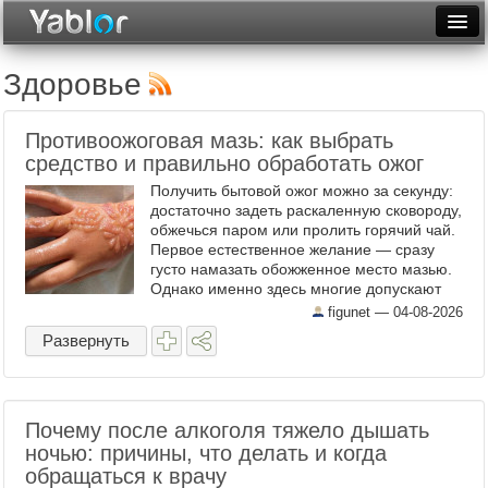
Разместить статью
Войти
Здоровье
Неделя
Противоожоговая мазь: как выбрать
Месяц
средство и правильно обработать ожог
Получить бытовой ожог можно за секунду:
Рейтинги
достаточно задеть раскаленную сковороду,
обжечься паром или пролить горячий чай.
Архив
Первое естественное желание — сразу
густо намазать обожженное место мазью.
Фототоп
Однако именно здесь многие допускают
ошибку, которая только усугубляет
figunet —
04-08-2026
Видеотоп
повреждение кожи. ...
Развернуть
Почему после алкоголя тяжело дышать
ночью: причины, что делать и когда
обращаться к врачу