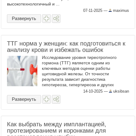
высокотехнологичный и ...
07-11-2025
—
maximus
Развернуть
ТТГ норма у женщин: как подготовиться к
анализу крови и избежать ошибок
Исследование уровня тиреотропного
гормона (ТТГ) является одним из
ключевых методов оценки работы
щитовидной железы. От точности
результата зависит диагностика
гипотиреоза, гипертиреоза и других
эндокринных нарушений. Однако даже
14-10-2025
—
uksibsan
небольшие ошибки в подготовке могут
Развернуть
исказить показатели, ...
Как выбрать между имплантацией,
протезированием и коронками для