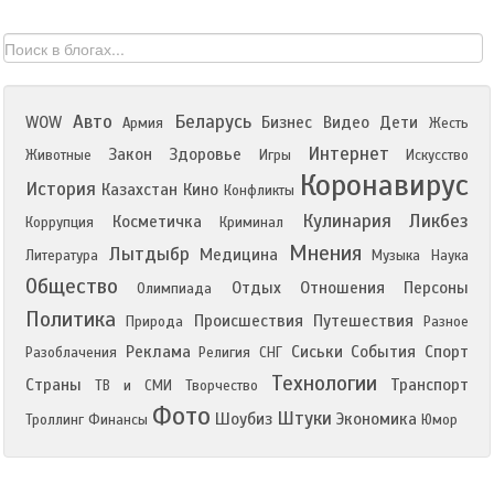
Авто
Беларусь
WOW
Бизнес
Видео
Дети
Армия
Жесть
Интернет
Закон
Здоровье
Животные
Игры
Искусство
Коронавирус
История
Казахстан
Кино
Конфликты
Кулинария
Ликбез
Косметичка
Коррупция
Криминал
Мнения
Лытдыбр
Медицина
Литература
Музыка
Наука
Общество
Отдых
Отношения
Персоны
Олимпиада
Политика
Происшествия
Путешествия
Природа
Разное
Реклама
Сиськи
События
Спорт
Разоблачения
Религия
СНГ
Технологии
Страны
Транспорт
ТВ и СМИ
Творчество
Фото
Штуки
Шоубиз
Экономика
Троллинг
Финансы
Юмор