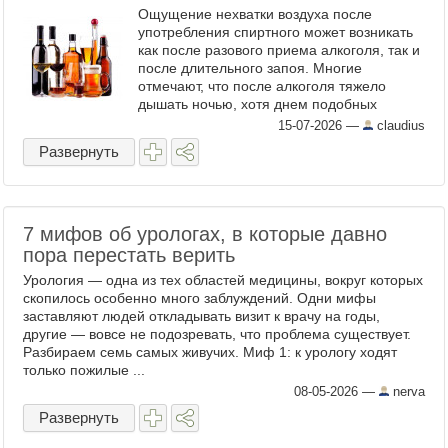
Ощущение нехватки воздуха после
употребления спиртного может возникать
как после разового приема алкоголя, так и
после длительного запоя. Многие
отмечают, что после алкоголя тяжело
дышать ночью, хотя днем подобных
ощущений нет. Это связано с тем, что
15-07-2026
—
claudius
этанол влияет на центральную ...
Развернуть
7 мифов об урологах, в которые давно
пора перестать верить
Урология — одна из тех областей медицины, вокруг которых
скопилось особенно много заблуждений. Одни мифы
заставляют людей откладывать визит к врачу на годы,
другие — вовсе не подозревать, что проблема существует.
Разбираем семь самых живучих. Миф 1: к урологу ходят
только пожилые ...
08-05-2026
—
nerva
Развернуть