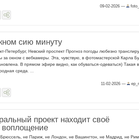
09-02-2026
—
foto_
окном сию минуту
кт-Петербург, Невский проспект Прогноз погоды любезно транслир
ы за окном с вебкамеры. Эта, чувствую, в фотомастерской Карла Б
ановлена. В прямом эфире видно, как обуваться-одеваться) Такая в
родная среда. ...
11-02-2026
—
ep_m
ральный проект находит своё
 воплощение
 Брюссель, не Париж, не Лондон, не Вашингтон, не Мадрид, не Рим