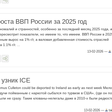
роста ВВП России за 2025 год
аномалий и странностей, особенно за последний месяц 2025 года, 
ересмотрит показатели, но имеем то, что имеем. ВВП России в 202
ым вырос на 1% г/г, а валовая добавленная стоимость отраслей
1.1% г/г. ...
13-02-2026
—
 узник ICE
amus Culleton could be deported to Ireland as early as next week Мел
дучи пойманным с наркотой сыбался по турвизе в США», (где он по
лыли не сразу. Такие клованы-нелегалы даже в 2010-х были редкост
13-02-2026
—
ta