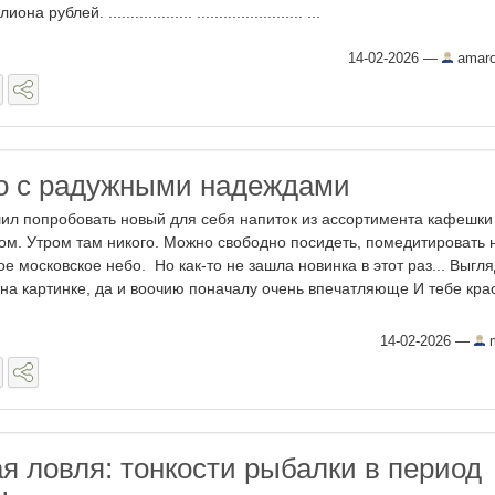
она рублей. ................... ........................ ...
14-02-2026
—
amar
о с радужными надеждами
ил попробовать новый для себя напиток из ассортимента кафешки
ом. Утром там никого. Можно свободно посидеть, помедитировать 
ое московское небо. Но как-то не зашла новинка в этот раз... Выгл
 на картинке, да и воочию поначалу очень впечатляюще И тебе кр
14-02-2026
—
m
я ловля: тонкости рыбалки в период