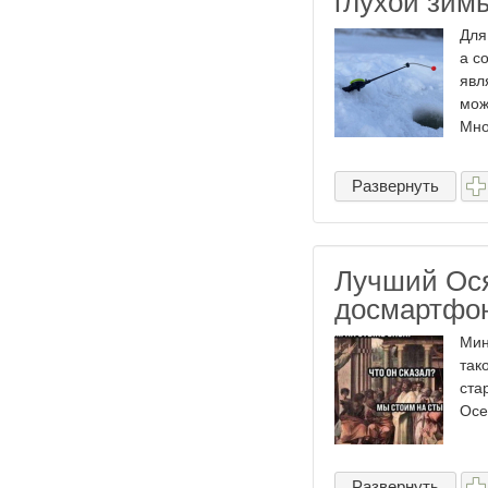
глухой зим
Для
а с
явл
мож
Мног
Развернуть
Лучший Ося
досмартфон
Мин
так
ста
Осе
Развернуть