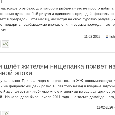
ы
 настоящего рыбака, для которого рыбалка - это не просто добыча 
остояние души, особый ритуал и единение с природой, февраль не
яется преградой. Этот месяц, несмотря на свою суровую репутаци
ет подарить незабываемые впечатления и весьма неожиданные т
ие ...
11-02-2026
—
fis
 шлёт жителям нищепанка привет и
ной эпохи
утка стыков. Пришла вчера мне рассылка от ЖЖ, напоминающая, ч
ой же февральский день ровно 15 лет тому назад я впервые загрузи
рый журнал вот эти любимые мною и многими из вас аватарки с лу
й . На календаре было начало 2011 года - не только домайданного, 
11-02-2026