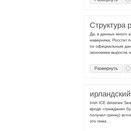
Структура 
Да, в данных много 
наверняка, Росстат п
по официальным данн
экономики выросла на 
Развернуть
ирландский
Irish ICE detainee Se
вроде «гражданин бу
получил гринку) всп
это тема ...