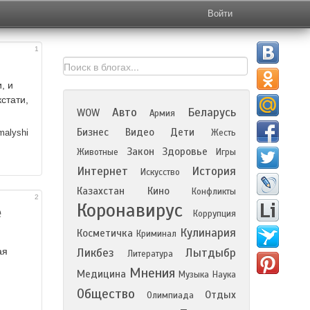
Войти
1
, и
стати,
Авто
Беларусь
WOW
Армия
Бизнес
Видео
Дети
alyshi
Жесть
Закон
Здоровье
Животные
Игры
Интернет
История
Искусство
Казахстан
Кино
Конфликты
2
Коронавирус
е
Коррупция
Кулинария
Косметичка
Криминал
ая
Ликбез
Лытдыбр
Литература
Мнения
Медицина
Музыка
Наука
Общество
Отдых
Олимпиада