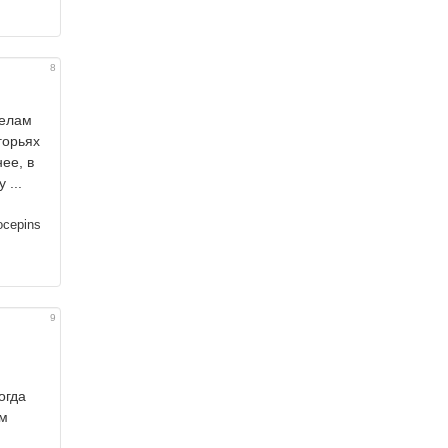
8
делам
горьях
ее, в
 ...
ocepins
9
огда
ым