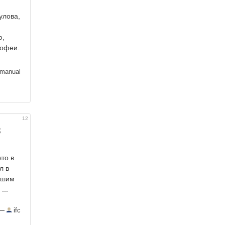
улова,
ю,
рофеи.
hmanual
12
з
то в
л в
чшим
...
—
ifc