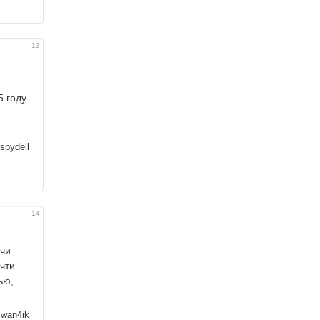
13
и
5 году
spydell
14
очи
чти
ью,
iwan4ik