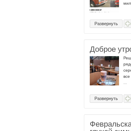
милли
Развернуть
Доброе утр
Реш
ряд
сер
все
...
Развернуть
Февральска