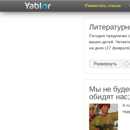
Разместить статью
Литературн
Сегодня предлагаю о
ваших детей. Читаете
на днях (17 февраля)
Развернуть
Мы не буде
обидят нас;
А п
тер