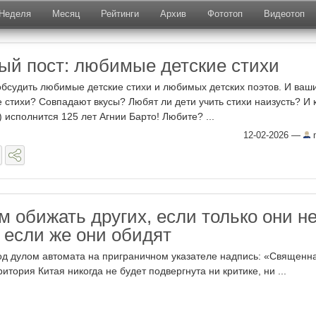
Неделя
Месяц
Рейтинги
Архив
Фототоп
Видеотоп
ый пост: любимые детские стихи
бсудить любимые детские стихи и любимых детских поэтов. И ваши
 стихи? Совпадают вкусы? Любят ли дети учить стихи наизусть? И к
 исполнится 125 лет Агнии Барто! Любите? ...
12-02-2026
—
m
м обижать других, если только они н
 если же они обидят
од дулом автомата на приграничном указателе надпись: «Священн
ритория Китая никогда не будет подвергнута ни критике, ни ...