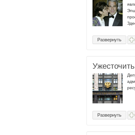
явл
Эпш
про
Здес
Развернуть
Ужесточит
Деп
адм
рес
Развернуть