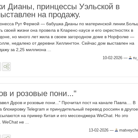
и Дианы, принцессы Уэльской в
ыставлен на продажу.
онесса Рут Фермой — бабушка Дианы по материнской линии.Бол
ть своей жизни она провела в Кларенс-хаусе и его окрестностях в
доне, но много лет жила в своем загородном доме в Норфолке —
олле, недалеко от деревни Хиллингтон. Сейчас дом выставлен на
дажу за 2,25 миллиона ...
10-02-2026
—
ru_
в и розовые пони..."
вел Дуров и розовые пони..." Прочитал пост на канале Павла.... В
за блокировку Telegram и принудительный перевод россиян в другое
сылаются на пример Китая и его мессенджера WeChat. Но это
 WeChat не ...
13-02-2026
—
matveyche