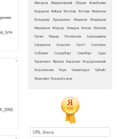
Жигунов
Жириновский
Збруев
Исинбаева
Кадыров
Кейдж
Костнер
Котова
Лимонов
щение.
Лопырева
Лукашенко
Машков
Медведев
Михалков
Моргун
Немцов
Нолан
Плетнев
p_lynx
Путин
Ришар
Рослякова
Саакашвили
Сердюков
Скорсезе
Скотт
Снаткина
Собянин
Содерберг
Спилберг
Суше
5
Тарантино
Фриске
Харатьян
Ходорковский
Ходченкова
Хоун
Чакветадзе
Чубайс
Янукович
Показать всех
и
f_2050
6