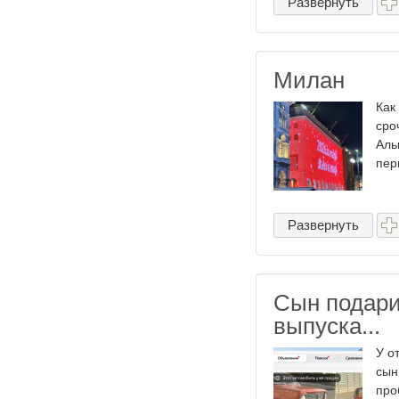
Развернуть
Милан
Как
сро
Аль
пер
Развернуть
Сын подари
выпуска...
У о
сын
про