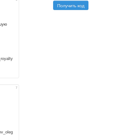
ьшую
royalty
7
v_oleg