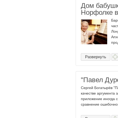
Дом бабушк
Норфолке в
Бар
час
Лон
Апх
про
Развернуть
"Павел Дуро
Сергей Богатырëв "Па
качестве аргумента 
приложение иногда с
сравнение ошибочно.