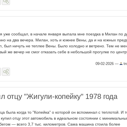
 я уже сообщал, в начале января выпала мне поездка в Милан по 
чно на два вечера. Милан, хоть и южнее Вены, да и на южных пред
п, был ничуть не теплее Вены. Было холодно и ветрено. Тем не мен
вый же вечер не смог отказать себе в небольшой прогулке по центру
09-02-2026
—
tr
л отцу "Жигули-копейку" 1978 года
тца была когда то "Копейка" о которой он вспоминал с теплотой. И т
 купил отцу этот автомобиль в идеальном состоянии с минимальн
бегом — всего 3,7 тыс. километров. Сама машина стоила более