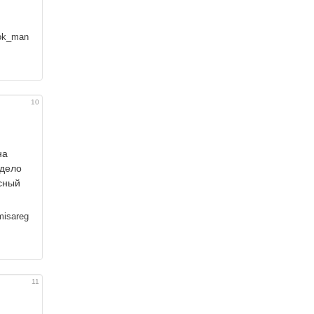
ok_man
10
на
ядело
асный
isareg
11