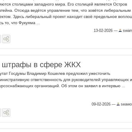
яются столицами западного мира. Его столицей является Остров
тейна. Отсюда ведётся управление тем, что зовётся либеральным
ектом. Здесь либеральный проект находит своё предельное вопло
ь то, что Фукуяма ...
13-02-2026
—
swam
ь штрафы в сфере ЖКХ
утат Госдумы Владимир Кошелев предложил ужесточить
инистративную ответственность для руководителей управляющих 
урсоснабжающих организаций. Об этом он заявил в интервью ...
09-02-2026
—
seawol