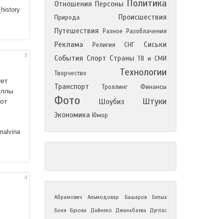
Политика
Отношения
Персоны
history
Происшествия
Природа
Путешествия
Разное
Разоблачения
Реклама
Сиськи
Религия
СНГ
3
События
Спорт
Страны
ТВ и СМИ
Технологии
Творчество
ует
Транспорт
Троллинг
Финансы
уллы
Фото
Штуки
от
Шоубиз
Экономика
Юмор
alvina
4
Абрамович
Альмодовар
Башаров
Белых
Боня
Бузова
Дайнеко
Джанабаева
Дуглас