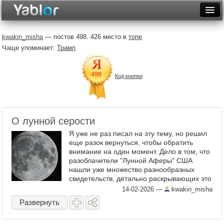
Разместить статью
Войти
kwakin_misha
— постов 498. 426 место в
топе
Чаще упоминает:
Трамп
Неделя
Месяц
Код кнопки
Рейтинги
Архив
О лунной серости
Фототоп
Я уже не раз писал на эту тему, но решил
еще разок вернуться, чтобы обратить
Видеотоп
внимание на один момент. Дело в том, что
разоблачители "Лунной Аферы" США
нашли уже множество разнообразных
свидетельств, детально раскрывающих это
фантастическое (по своим масштабам)
14-02-2026
—
kwakin_misha
мошенничество.. Вся ...
Развернуть