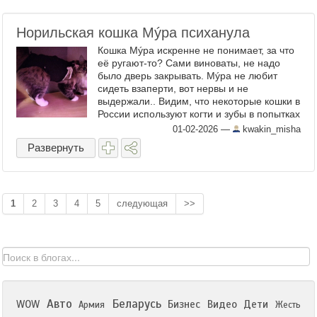
Норильская кошка Мýра психанула
Кошка Мýра искренне не понимает, за что
её ругают-то? Сами виноваты, не надо
было дверь закрывать. Мýра не любит
сидеть взаперти, вот нервы и не
выдержали.. Видим, что некоторые кошки в
России используют когти и зубы в попытках
открыть запертые двери.. © ...
01-02-2026
—
kwakin_misha
Развернуть
1
2
3
4
5
следующая
>>
Авто
Беларусь
WOW
Бизнес
Видео
Дети
Армия
Жесть