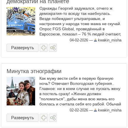
демократии на планете
Однажды Георгий задумался, отчего ж
демократия-то всюду так наебнулась.
Везде побеждают ультраправые, и
настроения у народа тоже мама не скучай.
Опрос FGS Global, проведённый в
Евросоюзе, показал – 76 % людей считают,
что демократия находится в упадке. В
04-02-2026
—
kwakin_misha
мире спрос на ультраправых, ...
Развернуть
Минутка этнографии
Как мужу вести себя в первую брачную
ночь? Отвечает Вологодская губерния..
Главное: ни в коем случае не пускать жену
в постель сразу! «Жених должен
"поломаться", дабы жена всю жизнь его
боялась и считала себя его рабой. Обычай
этот самый варварский и заключается в
02-02-2026
—
kwakin_misha
том, что он, ...
Развернуть