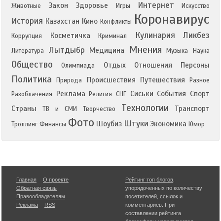
Интернет
Закон
Здоровье
Животные
Игры
Искусство
Коронавирус
История
Казахстан
Кино
Конфликты
Кулинария
Ликбез
Косметичка
Коррупция
Криминал
Мнения
Лытдыбр
Медицина
Литература
Музыка
Наука
Общество
Отдых
Отношения
Персоны
Олимпиада
Политика
Происшествия
Путешествия
Природа
Разное
Реклама
Сиськи
События
Спорт
Разоблачения
Религия
СНГ
Технологии
Страны
Транспорт
ТВ и СМИ
Творчество
Фото
Штуки
Шоубиз
Экономика
Троллинг
Финансы
Юмор
Главная
О проекте
Рейтинг топ блогов
,
Обратная связь
упорядоченных по количеству
Правообладателям
посетителей, ссылок и
Реклама
RSS
комментариев. При
составлении рейтинга