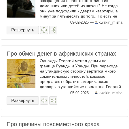
возвращения с работы кого-либо из
домашних или детей из школы? Не когда
они уже подходили к дверям квартиры, а
минут за пять\десять до того.. То есть не
то, что заслышали шаги хозяина, тогда бы
09-02-2026
—
kwakin_misha
не было ничего ...
Развернуть
Про обмен денег в африканских странах
Однажды Георгий менял деньги на
границе Руанды и Уганды. При переходе
на угандийскую сторону вертится много
сомнительных личностей, каковые
предлагают обратить американские
доллары в угандийские шиллинги. Георгий
задумался.. При приезде в Кампалу ему,
05-02-2026
—
kwakin_misha
конечно, необходимо такси и ...
Развернуть
Про причины повсеместного краха