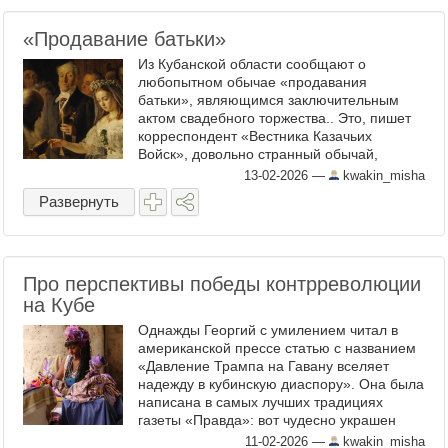
«Продавание батьки»
Из Кубанской области сообщают о
любопытном обычае «продавания
батьки», являющимся заключительным
актом свадебного торжества.. Это, пишет
корреспондент «Вестника Казачьих
Войск», довольно странный обычай,
который состоит в том, что перепившиеся
13-02-2026
—
kwakin_misha
в конец гости берут какой-нибудь ...
Развернуть
Про перспективы победы контрреволюции
на Кубе
Однажды Георгий с умилением читал в
американской прессе статью с названием
«Давление Трампа на Гавану вселяет
надежду в кубинскую диаспору». Она была
написана в самых лучших традициях
газеты «Правда»: вот чудесно украшен
Париж к Рождеству, но что-то не радует
11-02-2026
—
kwakin_misha