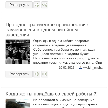
блеск рождественских витрин ...
Развернуть
Про одно трагическое происшествие,
случившееся в одном питейном
заведении
Однажды в одном кабаке посрались
студенты и владельцы заведения.
Собственно, там была рюмочная, куда
учащиеся постоянно ходили бухать.
Набравшись до положения риз, студенты
внезапно усомнились в качестве вина. Они
сказали хозяину, что винище разбавлено, и
10-02-2026
—
kwakin_misha
не стоит вообще подавать такую ...
Развернуть
Когда же ты придёшь со своей работы ?!
Не обращали внимание на поведение
своих питомцев, когда подходило время