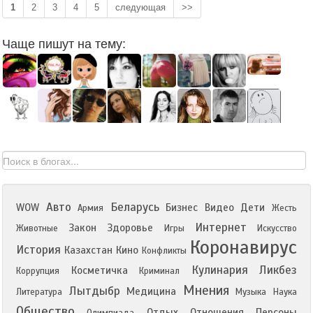
1
2
3
4
5
следующая
>>
Чаще пишут на тему:
Авто
Беларусь
WOW
Бизнес
Видео
Дети
Армия
Жесть
Интернет
Закон
Здоровье
Животные
Игры
Искусство
Коронавирус
История
Казахстан
Кино
Конфликты
Кулинария
Ликбез
Косметичка
Коррупция
Криминал
Мнения
Лытдыбр
Медицина
Литература
Музыка
Наука
Общество
Отдых
Отношения
Персоны