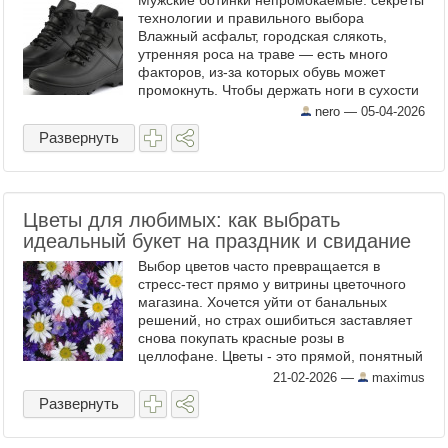
Мужские ботинки непромокаемые: секреты
технологии и правильного выбора
Влажный асфальт, городская слякоть,
утренняя роса на траве — есть много
факторов, из-за которых обувь может
промокнуть. Чтобы держать ноги в сухости
и не испытывать дискомфорта, нужны
nero —
05-04-2026
водонепроницаемые модели. ...
Развернуть
Цветы для любимых: как выбрать
идеальный букет на праздник и свидание
Выбор цветов часто превращается в
стресс-тест прямо у витрины цветочного
магазина. Хочется уйти от банальных
решений, но страх ошибиться заставляет
снова покупать красные розы в
целлофане. Цветы - это прямой, понятный
язык эмоций, и говорить на нем нужно
21-02-2026
—
maximus
уметь без акцента. Грамотно ...
Развернуть