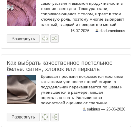
самочувствия и высокой продуктивности в
течение всего дня. Текстура ткани,
соприкасающаяся с телом, играет в этом
ключевую роль, поэтому многие выбирают
плотный, гладкий и невероятно мягкий
хлопковый сатин. Покупка готового
16-07-2026
—
diadumenianus
спального текстиля в ...
Развернуть
Как выбрать качественное постельное
белье: сатин, хлопок или перкаль
Дешевая простыня покрывается жесткими
катышками уже после второй стирки, а
пододеяльник перекашивается по швам и
уменьшается в размере, мешая
нормально спать. Большинство
покупателей оценивают спальные
комплекты только по дизайну, забывая
sabinus —
25-06-2026
проверить плотность нитей и тип плетения
Развернуть
...