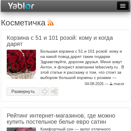
Разместить статью
Войти
Косметичка
Неделя
Корзина с 51 и 101 розой: кому и когда
Месяц
дарят
Большая корзина с 51 и 101 розой: кому и
Рейтинги
на какой повод дарят такие подарки
Здравствуйте, дорогие друзья. Меня зовут
Архив
Антон, я флорист компании tebecvety.ru . В
этой статье я расскажу о том, что стоит за
Фототоп
выбором большой корзины с розами —
почему именно 51 или 101, кому такой
04-08-2026
—
macer
Видеотоп
подарок ...
Развернуть
Рейтинг интернет-магазинов, где можно
купить постельное белье евро сатин
Комфортный сон — залог отличного