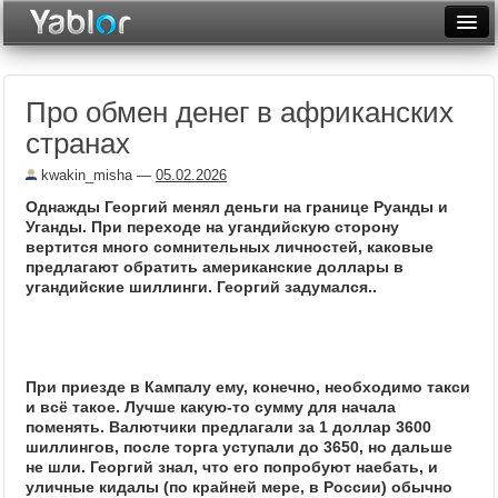
Разместить статью
Войти
Про обмен денег в африканских
Неделя
странах
Месяц
kwakin_misha
—
05.02.2026
Рейтинги
Однажды Георгий менял деньги на границе Руанды и
Уганды. При переходе на угандийскую сторону
Архив
вертится много сомнительных личностей, каковые
предлагают обратить американские доллары в
угандийские шиллинги. Георгий задумался..
Фототоп
Видеотоп
При приезде в Кампалу ему, конечно, необходимо такси
и всё такое. Лучше какую-то сумму для начала
поменять. Валютчики предлагали за 1 доллар 3600
шиллингов, после торга уступали до 3650, но дальше
не шли. Георгий знал, что его попробуют наебать, и
уличные кидалы (по крайней мере, в России) обычно