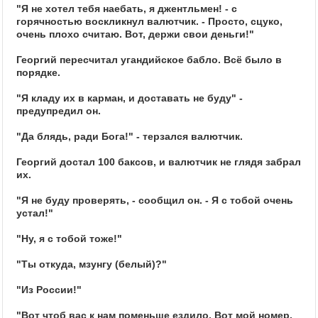
"Я не хотел тебя наебать, я джентльмен! - с
горячностью воскликнул валютчик. - Просто, сцуко,
очень плохо считаю. Вот, держи свои деньги!"
Георгий пересчитал угандийское бабло. Всё было в
порядке.
"Я кладу их в карман, и доставать не буду" -
предупредил он.
"Да блядь, ради Бога!" - терзался валютчик.
Георгий достал 100 баксов, и валютчик не глядя забрал
их.
"Я не буду проверять, - сообщил он. - Я с тобой очень
устал!"
"Ну, я с тобой тоже!"
"Ты откуда, мзунгу (белый)?"
"Из России!"
"Вот чтоб вас к нам поменьше ездило. Вот мой номер,