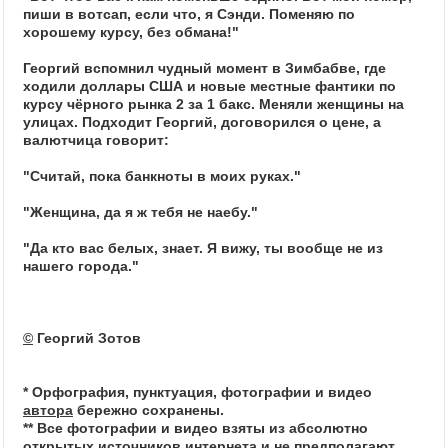
пиши в вотсап, если что, я Сэнди. Поменяю по
хорошему курсу, без обмана!"
Георгий вспомнил чудный момент в Зимбабве, где
ходили доллары США и новые местные фантики по
курсу чёрного рынка 2 за 1 бакс. Меняли женщины на
улицах. Подходит Георгий, договорился о цене, а
валютчица говорит:
"Считай, пока банкноты в моих руках."
"Женщина, да я ж тебя не наебу."
"Да кто вас белых, знает. Я вижу, ты вообще не из
нашего города."
©
Георгий Зотов
* Орфография, пунктуация, фотографии и видео
автора
бережно сохранены.
** Все фотографии и видео взяты из абсолютно
открытых источников интернета и не предполагают