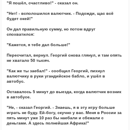
"Я пошёл, счастливо!" - сказал он.
"Нет! - всполошился валютчик. - Подожди, щас всё
будет окей!"
Он дал правильную сумму, но потом вдруг
спохватился:
"Кажется, я тебе дал больше!"
Пересчитал, вернул. Георгий снова глянул, и там опять
не хватало 50 тысяч.
"Как же ты заебал!" - сообщил Георгий, пихнул
валютчику в руки угандийское бабло, и ушёл в
автобус.
Оставалось 5 минут до выезда, когда валютчик возник
в автобусе.
"Не, - сказал Георгий. - Знаешь, я в эту игру больше
играть не буду. Ей-богу, скучно у вас. Меня в России за
пять минут уже 10 раз бы наебали и сбежали с
деньгами. А здесь полнейшая Африка!"