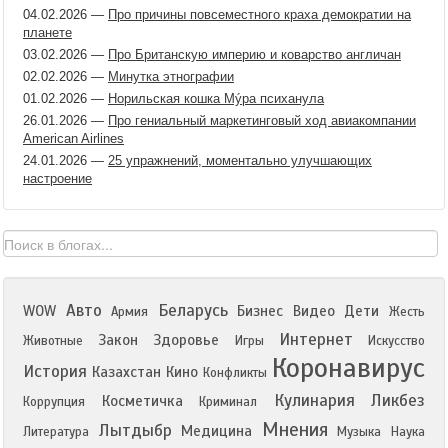
04.02.2026
—
Про причины повсеместного краха демократии на
планете
03.02.2026
—
Про Британскую империю и коварство англичан
02.02.2026
—
Минутка этнографии
01.02.2026
—
Норильская кошка Мýра психанула
26.01.2026
—
Про гениальный маркетинговый ход авиакомпании
American Airlines
24.01.2026
—
25 упражнений, моментально улучшающих
настроение
Авто
Беларусь
WOW
Бизнес
Видео
Дети
Армия
Жесть
Интернет
Закон
Здоровье
Животные
Игры
Искусство
Коронавирус
История
Казахстан
Кино
Конфликты
Кулинария
Ликбез
Косметичка
Коррупция
Криминал
Мнения
Лытдыбр
Медицина
Литература
Музыка
Наука