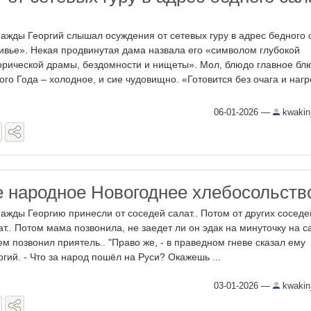
ажды Георгий слышал осуждения от сетевых гуру в адрес бедного 
ивье». Некая продвинутая дама назвала его «символом глубокой
орической драмы, бездомности и нищеты». Мол, блюдо главное бл
ого Года – холодное, и сие чудовищно. «Готовится без очага и нагр
06-01-2026
—
kwakin
е народное Новогоднее хлебосольств
ажды Георгию принесли от соседей салат.. Потом от других сосед
ат.. Потом мама позвонила, не заедет ли он эдак на минуточку на са
ем позвонил приятель.. "Право же, - в праведном гневе сказал ему
ргий. - Что за народ пошёл на Руси? Окажешь ...
03-01-2026
—
kwakin