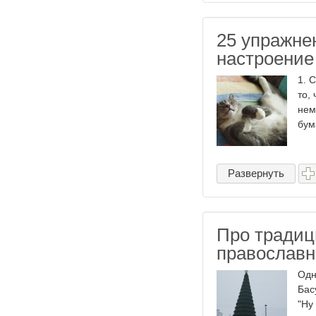
25 упражне
настроение
1. 
то,
нем
бум
Развернуть
Про традиц
православн
Одн
Бас
"Ну