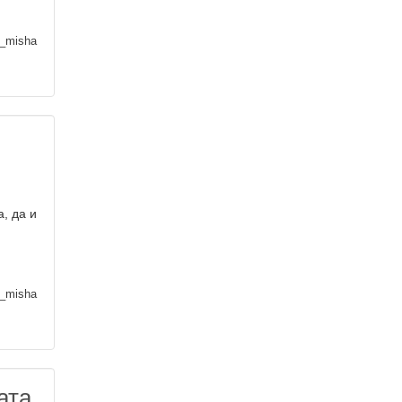
_misha
, да и
_misha
ата