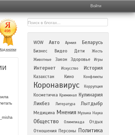
Войти
Авто
Беларусь
WOW
Армия
Код кнопки
Бизнес
Видео
Дети
Жесть
Закон
Здоровье
Животные
Игры
ии
Интернет
История
Искусство
Казахстан
Кино
Конфликты
Коронавирус
Коррупция
Кулинария
Косметичка
Криминал
оила
Ликбез
Лытдыбр
летать
Литература
Мнения
Медицина
Музыка
Наука
_misha
Общество
Отдых
Олимпиада
Политика
Отношения
Персоны