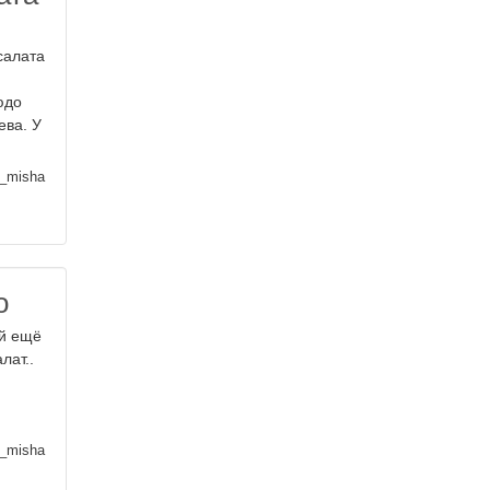
салата
юдо
ева. У
_misha
о
ей ещё
лат..
_misha