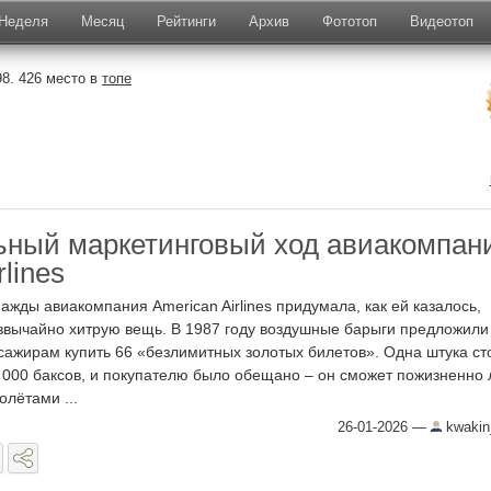
Неделя
Месяц
Рейтинги
Архив
Фототоп
Видеотоп
8. 426 место в
топе
ьный маркетинговый ход авиакомпан
rlines
ажды авиакомпания American Airlines придумала, как ей казалось,
звычайно хитрую вещь. В 1987 году воздушные барыги предложили
сажирам купить 66 «безлимитных золотых билетов». Одна штука ст
 000 баксов, и покупателю было обещано – он сможет пожизненно 
олётами ...
26-01-2026
—
kwakin