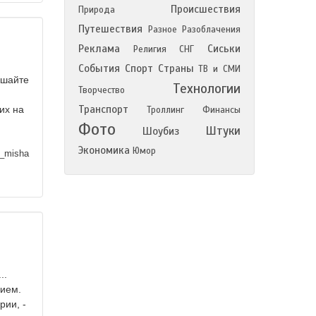
Происшествия
Природа
Путешествия
Разное
Разоблачения
Реклама
Сиськи
Религия
СНГ
События
Спорт
Страны
ТВ и СМИ
ушайте
Технологии
Творчество
Транспорт
их на
Троллинг
Финансы
Фото
Штуки
Шоубиз
Экономика
Юмор
_misha
..
нием.
рии, -