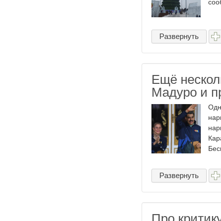
соо
Развернуть
Ещё нескол
Мадуро и п
Одн
нар
нар
Кар
Бес
Развернуть
Про критику