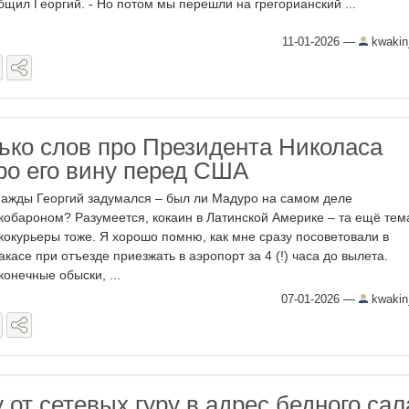
бщил Георгий. - Но потом мы перешли на грегорианский ...
11-01-2026
—
kwakin
ько слов про Президента Николаса
ро его вину перед США
ажды Георгий задумался – был ли Мадуро на самом деле
кобароном? Разумеется, кокаин в Латинской Америке – та ещё тема
кокурьеры тоже. Я хорошо помню, как мне сразу посоветовали в
акасе при отъезде приезжать в аэропорт за 4 (!) часа до вылета.
конечные обыски, ...
07-01-2026
—
kwakin
 от сетевых гуру в адрес бедного сал