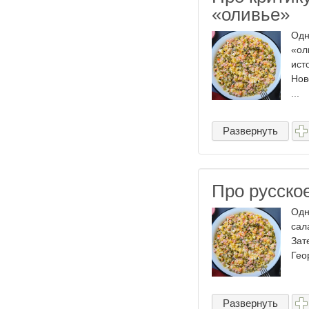
«оливье»
Одн
«ол
ист
Нов
...
Развернуть
Про русско
Одн
сал
Зат
Гео
Развернуть