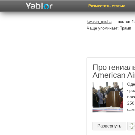
Разместить статью
kwakin_misha
— постов 49
Чаще упоминает:
Трамп
Про гениал
American Ai
Одн
чре
пас
250
сам
Развернуть