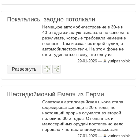
Покатались, заодно потолкали
Немецкое автомобилестроение в 30-е и
40-е годы зачастую выдавало не совсем те
результате, которые требовали немецкие
военные. Там и заказчик порой чудил, и
автомобилестроители. На этом фоне не
стоит удивляться тому, что одну из
ключевых ролей в появлении подходящих,
29-01-2026
—
yuripasholok
и по характеристикам, ...
Развернуть
Шестидюймовый Емеля из Перми
Советская артиллерийская школа стала
формироваться еще в 20-е годы, но
настоящий прорыв случился во второй
половине 30-х годов. От опытных и
малосерийных орудий постепенно дело
перешло к по-настоящему массовым
артиллерийским системам. Настоящими
27-01-2026
—
yuripasholok