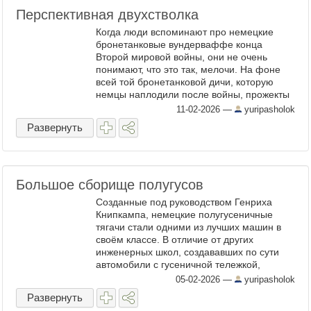
Перспективная двухстволка
Когда люди вспоминают про немецкие
бронетанковые вундерваффе конца
Второй мировой войны, они не очень
понимают, что это так, мелочи. На фоне
всей той бронетанковой дичи, которую
немцы наплодили после войны, прожекты
времен заката Третьего Рейха - это так,
11-02-2026
—
yuripasholok
мелочи. Тем более что там уже не ...
Развернуть
Большое сборище полугусов
Созданные под руководством Генриха
Книпкампа, немецкие полугусеничные
тягачи стали одними из лучших машин в
своём классе. В отличие от других
инженерных школ, создававших по сути
автомобили с гусеничной тележкой,
Книпкамп создал иную концепцию. По сути
05-02-2026
—
yuripasholok
гусеничной машины (точнее, ...
Развернуть