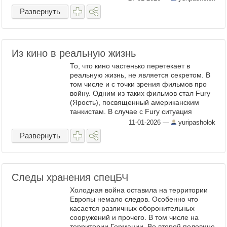
кузницами новых артиллерийских систем
Развернуть
стали ...
Из кино в реальную жизнь
То, что кино частенько перетекает в
реальную жизнь, не является секретом. В
том числе и с точки зрения фильмов про
войну. Одним из таких фильмов стал Fury
(Ярость), посвященный американским
танкистам. В случае с Fury ситуация
выглядит довольно комично. Хотя бы тем
11-01-2026
—
yuripasholok
фактом, что фильм про ...
Развернуть
Следы хранения спецБЧ
Холодная война оставила на территории
Европы немало следов. Особенно что
касается различных оборонительных
сооружений и прочего. В том числе на
территории Германии. Во второй половине