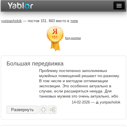
Разместить статью
Войти
yuripasholok
— постов 151. 843 место в
топе
Неделя
Код кнопки
Месяц
Рейтинги
Архив
Большая передвижка
Проблему постепенно заполняемых
Фототоп
музейных помещений решают по-разному.
В том числе и методом оптимизации
Видеотоп
экспозиции. Это особенно актуально в
случае, если расширяться некуда. Для
танковых музеев это очень актуально, ибо
обычно с местом там не очень, а новых
14-02-2026
—
yuripasholok
территорий не выделяют. Так ...
Развернуть