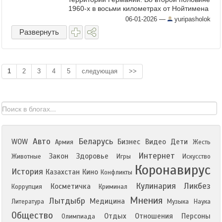
1960-х в восьми километрах от Нойтимена
построили новый бункер для хранения
06-01-2026
—
yuripasholok
ядерных боеголовок - объект ...
Развернуть
1
2
3
4
5
следующая
>>
Авто
Беларусь
WOW
Бизнес
Видео
Дети
Армия
Жесть
Интернет
Закон
Здоровье
Животные
Игры
Искусство
Коронавирус
История
Казахстан
Кино
Конфликты
Кулинария
Ликбез
Косметичка
Коррупция
Криминал
Мнения
Лытдыбр
Медицина
Литература
Музыка
Наука
Общество
Отдых
Отношения
Персоны
Олимпиада