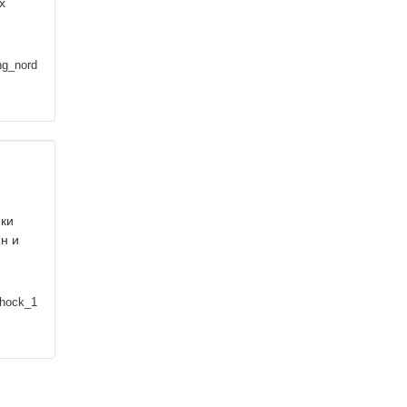
х
ng_nord
ики
н и
shock_1