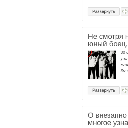
Развернуть
Не смотря 
юный боец,
30 
уго
кон
Хоч
Развернуть
О внезапно
многое узн