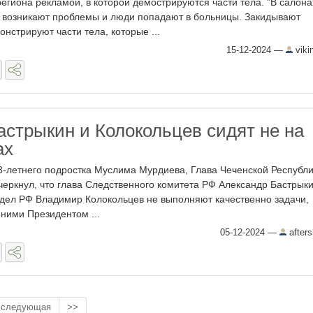
гиона рекламой, в которой демострируются части тела. "В салона
 возникают проблемы и люди попадают в больницы. Закидывают
нстрируют части тела, которые ...
15-12-2024
—
viki
астрыкин и Колокольцев сидят не на
ах
-летнего подростка Муслима Мурдиева, Глава Чеченской Республ
еркнул, что глава Следственного комитета РФ Александр Бастрыки
дел РФ Владимир Колокольцев не выполняют качественно задачи,
ними Президентом ...
05-12-2024
—
after
следующая
>>