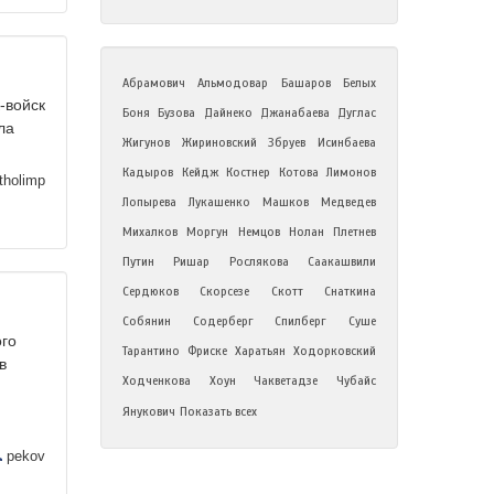
Абрамович
Альмодовар
Башаров
Белых
-войск
Боня
Бузова
Дайнеко
Джанабаева
Дуглас
ла
Жигунов
Жириновский
Збруев
Исинбаева
Кадыров
Кейдж
Костнер
Котова
Лимонов
holimp
Лопырева
Лукашенко
Машков
Медведев
Михалков
Моргун
Немцов
Нолан
Плетнев
Путин
Ришар
Рослякова
Саакашвили
Сердюков
Скорсезе
Скотт
Снаткина
Собянин
Содерберг
Спилберг
Суше
ого
Тарантино
Фриске
Харатьян
Ходорковский
в
Ходченкова
Хоун
Чакветадзе
Чубайс
Янукович
Показать всех
pekov