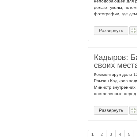
неподобающей для ре
делают уколы, потом
фотографии, где демо
Развернуть
Кадыров: Б
своих мест
Комментируя дело 13
Рамзан Кадыров подч
Министр внутренних 
поставленные перед 
Развернуть
1
2
3
4
5