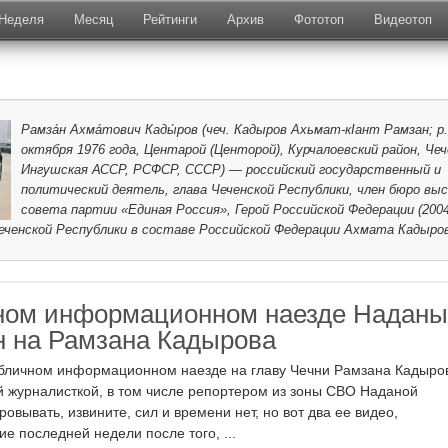
Неделя
Месяц
Рейтинги
Архив
Фототоп
Видеотоп
Рамза́н Ахма́тович Кады́ров (чеч. Кадыров Ахьмат-кIант Рамзан; р.
октября 1976 года, Центарой (Центорой), Курчалоевский район, Чеч
Ингушская АССР, РСФСР, СССР) — российский государственный и
политический деятель, глава Чеченской Республики, член бюро вы
совета партии «Единая Россия», Герой Российской Федерации (2004
еченской Республики в составе Российской Федерации Ахмата Кадыро
ном информационном наезде Наданы
 на Рамзана Кадырова
убличном информационном наезде на главу Чечни Рамзана Кадыро
й журналисткой, в том числе репортером из зоны СВО Наданой
вывать, извините, сил и времени нет, но вот два ее видео,
е последней недели после того, ...