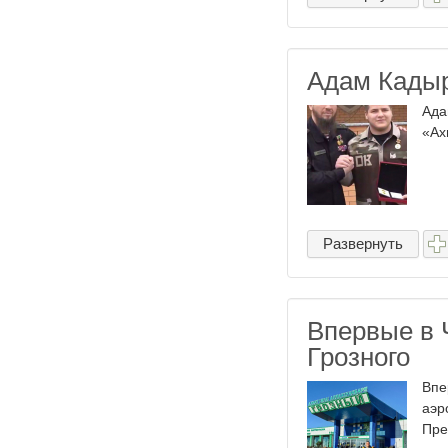
Адам Кады
Ада
«Ах
Развернуть
Впервые в 
Грозного
Впе
аэр
Пре