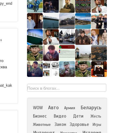
py_end
,
го
сква
at_kak
Авто
Беларусь
WOW
Армия
Бизнес
Видео
Дети
Жесть
Закон
Здоровье
Животные
Игры
Интернет
История