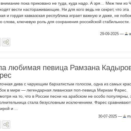
 внимание пока приковано не туда, куда надо. А зря… Меж тем из 
ходят вести настораживающие. Ни для кого ведь не секрет, что эта
ная и гордая кавказская республика играет важную и даже, не побо
го слова, ключевую роль для сохранения российской стабильности. .
29-09-2025
—
a
ла любимая певица Рамзана Кадыро
рес
точная дива с чарующим бархатистым голосом, одна из самых кра
бок в мире — легендарная ливанская поп-певица Мириам Фарес.
мотря на то, что в России песни на арабском не особо популярны, 
олнительница стала безусловным исключением. Фарес сравнивают
ирой и ...
30-07-2025
—
ma