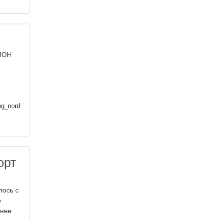
ОМОН
ng_nord
орт
лось с
о
рнее