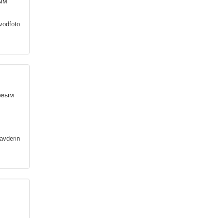
ным
vodfoto
овым
avderin