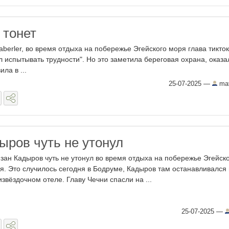
 тонет
berler, во время отдыха на побережье Эгейского моря глава тикток
л испытывать трудности". Но это заметила береговая охрана, оказа
ла в ...
25-07-2025
—
mat
ыров чуть не утонул
зан Кадыров чуть не утонул во время отдыха на побережье Эгейск
я. Это случилось сегодня в Бодруме, Кадыров там останавливался 
извёздочном отеле. Главу Чечни спасли на ...
25-07-2025
—