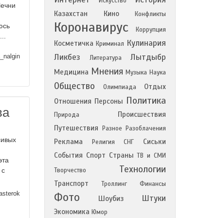
Искусство
Чечни
Казахстан
Кино
Конфликты
Коронавирус
юсь
Коррупция
..
Кулинария
Косметичка
Криминал
Ликбез
Лытдыбр
_nalgin
Литература
Мнения
Медицина
Музыка
Наука
Общество
Отдых
Олимпиада
Политика
Отношения
Персоны
ва
Происшествия
Природа
Путешествия
Разное
Разоблачения
сивых
Реклама
Сиськи
Религия
СНГ
События
Спорт
Страны
ТВ и СМИ
эта
Технологии
Творчество
 с
Транспорт
Троллинг
Финансы
sterok
Фото
Штуки
Шоубиз
Экономика
Юмор