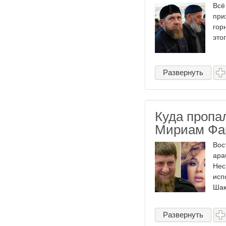
Всё
при
гор
это
Развернуть
Куда пропа
Мириам Фа
Вос
ара
Нес
исп
Шак
Развернуть