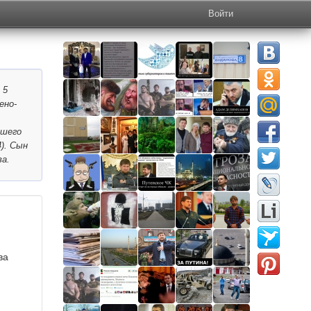
Войти
 5
ено-
сшего
). Сын
ва.
ва