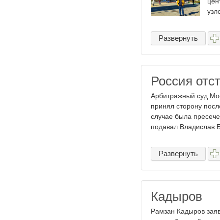
цен
узло
Развернуть
Россия отс
Арбитражный суд Мо
принял сторону после
случае была пресече
подавал Владислав Ба
Развернуть
Кадыров
Рамзан Кадыров заяв