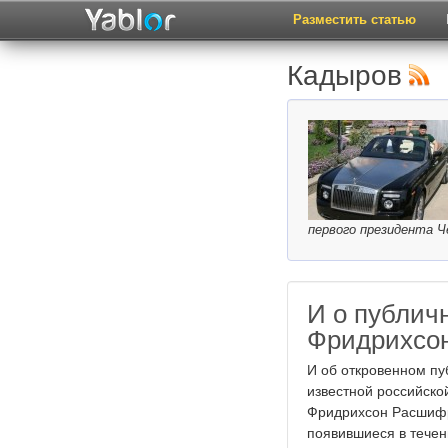
Разместить статью
Кадыров
первого президента Ч
И о публич
Фридрихсон
И об откровенном п
известной российско
Фридрихсон Расшифро
появившиеся в течени