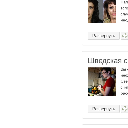
Нап
всп
слу
нео
Развернуть
Шведская с
Вы 
инф
Све
счи
рас
Развернуть