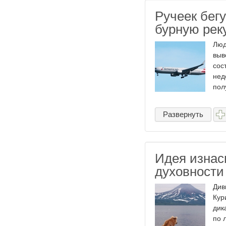
Ручеек бег
бурную рек
Люд
выв
сос
нед
пол
Развернуть
Идея изнас
духовности
Див
Кур
дик
по 