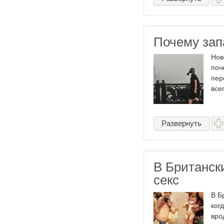
Почему зап
Нов
поч
пер
все
Развернуть
В Британск
секс
В Б
ког
вро