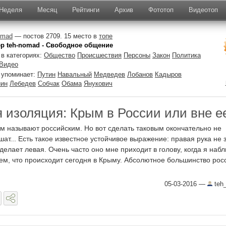
Неделя
Месяц
Рейтинги
Архив
Фототоп
Видеотоп
omad
— постов 2709. 15 место в
топе
ер teh-nomad - Свободное общение
в категориях:
Общество
Происшествия
Персоны
Закон
Политика
Видео
 упоминает:
Путин
Навальный
Медведев
Лобанов
Кадыров
нин
Лебедев
Собчак
Обама
Янукович
 изоляция: Крым в России или вне е
м называют российским. Но вот сделать таковым окончательно не
шат... Есть такое известное устойчивое выражение: правая рука не з
 делает левая. Очень часто оно мне приходит в голову, когда я на
тем, что происходит сегодня в Крыму. Абсолютное большинство рос
05-03-2016
—
teh