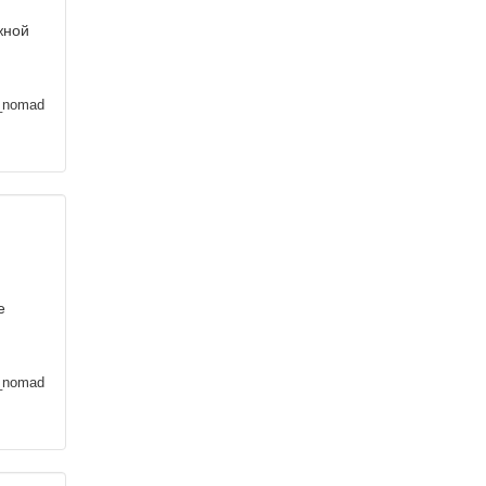
жной
_nomad
е
_nomad