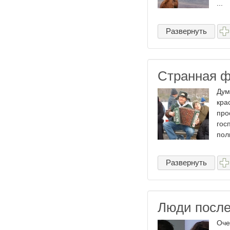
...
Развернуть
Странная ф
Дум
кра
про
гос
пол
Развернуть
Люди после
Оче