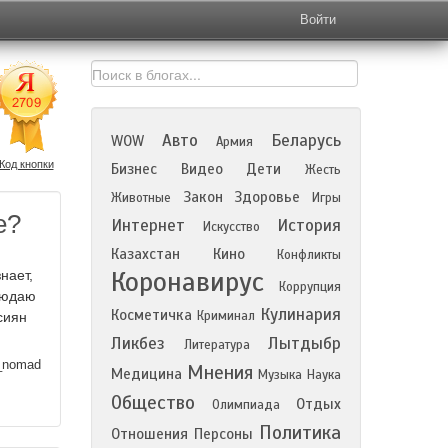
Войти
Авто
Беларусь
WOW
Армия
Код кнопки
Бизнес
Видео
Дети
Жесть
Закон
Здоровье
Животные
Игры
е?
Интернет
История
Искусство
Казахстан
Кино
Конфликты
Коронавирус
нает,
Коррупция
блюдаю
Кулинария
Косметичка
Криминал
сиян
Ликбез
Лытдыбр
Литература
_nomad
Мнения
Медицина
Музыка
Наука
Общество
Отдых
Олимпиада
Политика
Отношения
Персоны