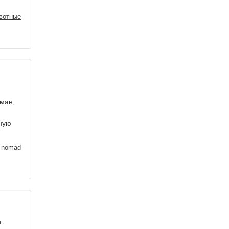
вотные
ман,
рную
_nomad
.