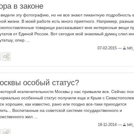
ора в законе
 видели эту фотографию, но не все знают пикантную подробность 
ной жизни. В моей работе есть много приятного. Например, разные
окопоставленные товарищи рассказывают мне интересные вещи п
утатов от Единой России. Вот сегодня мой знакомый думец слил и
утатшу, опер ...
07-02-2015
—
teh
осквы особый статус?
екоторой исключительности Москвы у нас привыкли все. Сейчас по
ормально особенный статус получили еще и Крым с Севастополем
все хорошее, как известно, рано или поздно все-таки приходится
тить... Воспитанные на советской системе государственного и
омственного жил ...
18-11-2014
—
teh