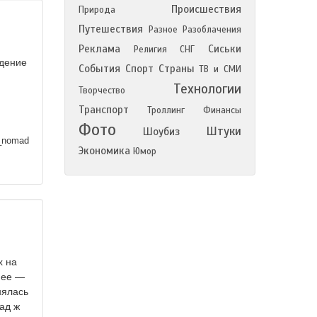
Происшествия
Природа
Путешествия
Разное
Разоблачения
Реклама
Сиськи
Религия
СНГ
ждение
События
Спорт
Страны
ТВ и СМИ
Технологии
Творчество
,
Транспорт
Троллинг
Финансы
Фото
Штуки
Шоубиз
_nomad
Экономика
Юмор
х на
нее —
нялась
ад ж