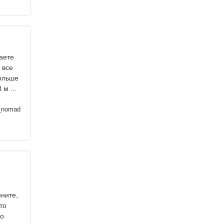
аете
 все
больше
м ...
_nomad
мните,
то
ко