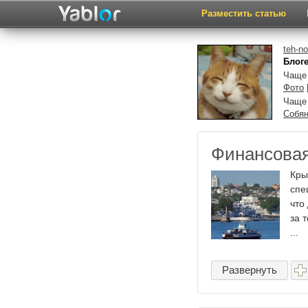
Разместить статью
teh-n
Блог
Чаще 
Фото
Чаще
Собя
Финансовая
Кры
спе
что
за 
...
Развернуть