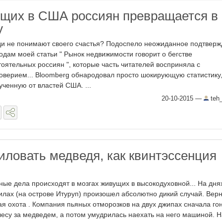
ущих в США россиян превращается в
у
и не понимают своего счастья? Подоспело неожиданное подтвер
одам моей статьи " Рынок недвижимости говорит о бегстве
тоятельных россиян ", которые часть читателей восприняла с
оверием... Bloomberg обнародовал просто шокирующую статистику
ученную от властей США. ...
20-10-2015
—
teh
иловать медведя, как квинтэссенция
ные дела происходят в мозгах живущих в высокодуховной... На дня
илах (на острове Итуруп) произошел абсолютно дикий случай. Вер
ая охота . Компания пьяных отморозков на двух джипах сначала го
лесу за медведем, а потом умудрилась наехать на него машиной. Н