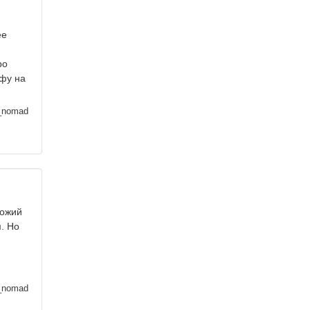
ее
ро
нфу на
_nomad
хожий
. Но
_nomad