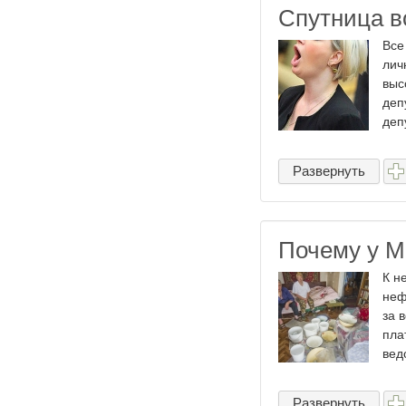
Спутница в
Все
лич
выс
деп
деп
Развернуть
Почему у М
К н
неф
за 
пла
вед
Развернуть