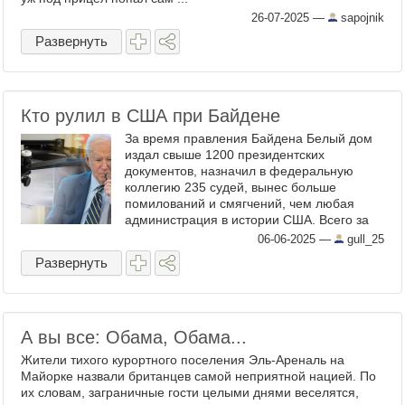
26-07-2025
—
sapojnik
Развернуть
Кто рулил в США при Байдене
За время правления Байдена Белый дом
издал свыше 1200 президентских
документов, назначил в федеральную
коллегию 235 судей, вынес больше
помилований и смягчений, чем любая
администрация в истории США. Всего за
два дня до Рождества 2024 года Байден
06-06-2025
—
gull_25
смягчил приговоры 37 из 40 самых ...
Развернуть
А вы все: Обама, Обама...
Жители тихого курортного поселения Эль-Ареналь на
Майорке назвали британцев самой неприятной нацией. По
их словам, заграничные гости целыми днями веселятся,