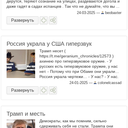
дерутся, теряют сознание на улицах, раздеваются догола и
даже гадят в садах испанцев . Так что не думайте, что вы ...
24-03-2025
—
beobaxter
Развернуть
Россия украла у США гиперзвук
Трамп несет (
https://t.me/geranium_chronicles/12573 )
ахинею про гиперзвуковое оружие. - У
русских есть гиперзвуковое оружие, у нас
нет. - Потому что при Обаме они украли…
Россия украла чертежи… - У нас? - У нас.
Один очень плохой человек
24-01-2025
—
colonelcassad
(Прим.редакции - редиска) отдал им ...
Развернуть
Трамп и месть
Демократы, как мы помним, сильно
сдерживать себя не стали. Трампа они