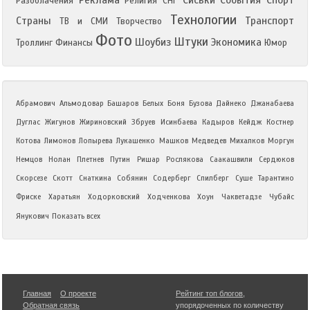
Реклама
Сиськи
События
Спорт
Разоблачения
Религия
СНГ
Технологии
Страны
Транспорт
ТВ и СМИ
Творчество
Фото
Штуки
Шоубиз
Экономика
Троллинг
Финансы
Юмор
Абрамович
Альмодовар
Башаров
Белых
Боня
Бузова
Дайнеко
Джанабаева
Дуглас
Жигунов
Жириновский
Збруев
Исинбаева
Кадыров
Кейдж
Костнер
Котова
Лимонов
Лопырева
Лукашенко
Машков
Медведев
Михалков
Моргун
Немцов
Нолан
Плетнев
Путин
Ришар
Рослякова
Саакашвили
Сердюков
Скорсезе
Скотт
Снаткина
Собянин
Содерберг
Спилберг
Суше
Тарантино
Фриске
Харатьян
Ходорковский
Ходченкова
Хоун
Чакветадзе
Чубайс
Янукович
Показать всех
Главная
О проекте
Рейтинг топ блогов
,
Обратная связь
упорядоченных по количеству