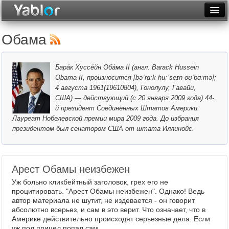
Разместить статью
Войти
Обама
Неделя
Бара́к Хуссе́йн Оба́ма II (англ. Barack Hussein
Месяц
Obama II, произносится [bəˈrɑːk huːˈseɪn oʊˈbɑːmə];
4 августа 1961(19610804), Гонолулу, Гавайи,
Рейтинги
США) — действующий (с 20 января 2009 года) 44-
й президент Соединённых Штатов Америки.
Архив
Лауреат Нобелевской премии мира 2009 года. До избрания
президентом был сенатором США от штата Иллинойс.
Фототоп
Видеотоп
Арест Обамы неизбежен
Уж больно кликбейтный заголовок, грех его не
процитировать. "Арест Обамы неизбежен". Однако! Ведь
автор материала не шутит, не издевается - он говорит
абсолютно всерьез, и сам в это верит. Что означает, что в
Америке действительно происходят серьезные дела. Если
уж под прицел попал сам ...