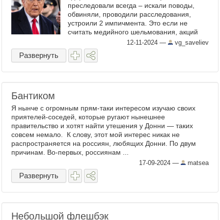
преследовали всегда – искали поводы,
обвиняли, проводили расследования,
устроили 2 импичмента. Это если не
считать медийного шельмования, акций
политических активистов и политико-
12-11-2024
—
vg_saveliev
управленческого саботажа. При ...
Развернуть
Бантиком
Я нынче с огромным прям-таки интересом изучаю своих
приятелей-соседей, которые ругают нынешнее
правительство и хотят найти утешения у Донни — таких
совсем немало. К слову, этот мой интерес никак не
распространяется на россиян, любящих Донни. По двум
причинам. Во-первых, россиянам ...
17-09-2024
—
matsea
Развернуть
Небольшой флешбэк