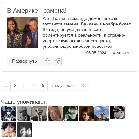
В Америке - замена!
А в Штатах в команде демов, похоже,
готовится замена. Байдену в ноябре будет
82 года, он уже давно плохо
ориентируется в реальности, и странно-
упертые кукловоды синего цвета,
управляющие мировой повесткой,
возможно, все-таки прогнутся под
06-05-2024
—
sapojnik
изменчивый мир: вместо Байдена
Развернуть
выдвинут Мишель ...
1
2
3
4
5
следующая
>>
Чаще упоминают: