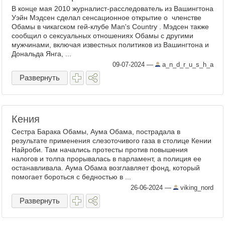
В конце мая 2010 журналист-расследователь из Вашингтона
Уэйн Мэдсен сделал сенсационное открытие о членстве
Обамы в чикагском гей-клубе Man's Country . Мэдсен также
сообщил о сексуальных отношениях Обамы с другими
мужчинами, включая известных политиков из Вашингтона и
Дональда Янга, ...
09-07-2024
—
a_n_d_r_u_s_h_a
Развернуть
Кения
Сестра Барака Обамы, Аума Обама, пострадала в
результате применения слезоточивого газа в столице Кении
Найроби. Там начались протесты против повышения
налогов и толпа прорывалась в парламент, а полиция ее
останавливала. Аума Обама возглавляет фонд, который
помогает бороться с бедностью в ...
26-06-2024
—
viking_nord
Развернуть