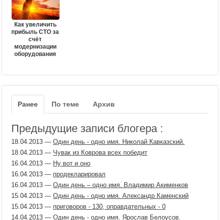
Как увеличить
прибыль СТО за
счёт
модернизации
оборудования
Ранее
По теме
Архив
Предыдущие записи блогера :
18.04.2013
—
Один день - одно имя. Николай Кавказский.
18.04.2013
—
Чувак из Коврова всех победит
16.04.2013
—
Ну вот и оно
16.04.2013
—
продекларировал
16.04.2013
—
Один день – одно имя. Владимир Акименков
15.04.2013
—
Один день - одно имя. Александр Каменский
15.04.2013
—
приговоров - 130, оправдательных - 0
14.04.2013
—
Один день - одно имя. Ярослав Белоусов.