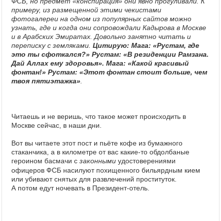
ФСБ, но предмет «конспирация» они явно прогуливали. К
примеру, из размещенной этими чекистами
фотогалереи на одном из популярных сайтов можно
узнать, где и когда они сопровождали Кадырова в Москве
и в Арабских Эмиратах. Довольно занятно читать и
переписку с земляками.
Цитирую: Мага: «Рустам, где
это ты сфоткался?» Рустам: «В резиденции Рамзана.
Дай Аллах ему здоровья». Мага: «Какой красивый
фонтан!» Рустам: «Этот фонтан стоит больше, чем
твоя пятиэтажка»
.
Читаешь и не веришь, что такое может происходить в
Москве сейчас, в наши дни.
Вот вы читаете этот пост и пьёте кофе из бумажного
стаканчика, а в километре от вас какие-то обдолбаные
героином басмачи с
законными
удостоверениями
офицеров ФСБ насилуют похищенного бильярдным кием
или убивают снятых для развлечений проституток.
А потом едут ночевать в Президент-отель.