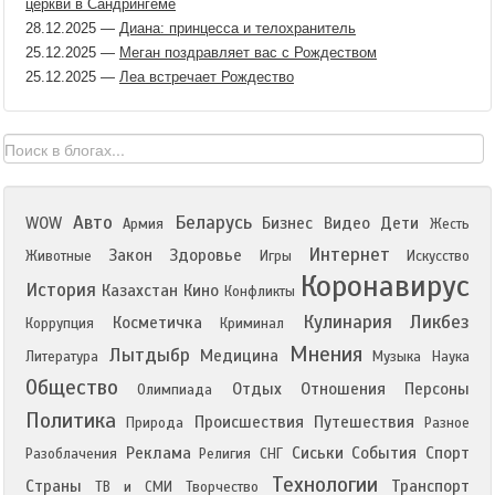
церкви в Сандрингеме
28.12.2025
—
Диана: принцесса и телохранитель
25.12.2025
—
Меган поздравляет вас с Рождеством
25.12.2025
—
Леа встречает Рождество
Авто
Беларусь
WOW
Бизнес
Видео
Дети
Армия
Жесть
Интернет
Закон
Здоровье
Животные
Игры
Искусство
Коронавирус
История
Казахстан
Кино
Конфликты
Кулинария
Ликбез
Косметичка
Коррупция
Криминал
Мнения
Лытдыбр
Медицина
Литература
Музыка
Наука
Общество
Отдых
Отношения
Персоны
Олимпиада
Политика
Происшествия
Путешествия
Природа
Разное
Реклама
Сиськи
События
Спорт
Разоблачения
Религия
СНГ
Технологии
Страны
Транспорт
ТВ и СМИ
Творчество