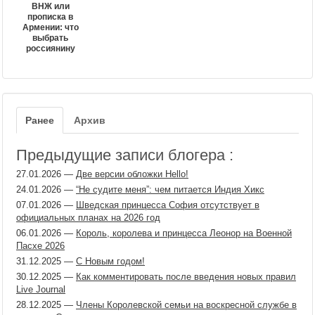
ВНЖ или
прописка в
Армении: что
выбрать
россиянину
Ранее
Архив
Предыдущие записи блогера :
27.01.2026
—
Две версии обложки Hello!
24.01.2026
—
“Не судите меня”: чем питается Индия Хикс
07.01.2026
—
Шведская принцесса София отсутствует в
официальных планах на 2026 год
06.01.2026
—
Король, королева и принцесса Леонор на Военной
Пасхе 2026
31.12.2025
—
С Новым годом!
30.12.2025
—
Как комментировать после введения новых правил
Live Journal
28.12.2025
—
Члены Королевской семьи на воскресной службе в