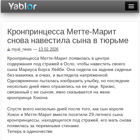
Разместить статью
Войти
Кронпринцесса Метте-Марит
Неделя
снова навестила сына в тюрьме
Месяц
royal_news
—
13.02.2026
Рейтинги
Кронпринцесса Метте-Марит появилась в центре
содержания под стражей в Осло, чтобы навестить своего
Архив
сына Мариуса Борга Хёйби. Она сидела на заднем сиденье
без макияжа, в очках, и выглядела напряженной.
Одновременно пыталась изобразить улыбку, но последние
Фототоп
несколько дней явно отразились на ее лице. Кризис,
связанный с ее сыном, явно сказывается на жене
Видеотоп
кронпринца Хокона.
Спустя всего несколько дней после того, как сын короля
Хокон и Метте-Марит вместе посетили 29-летнего сына
кронпринцессы, находящегося под стражей, его мать снова
появилась за тюремными стенами.
Теперь в одиночестве.