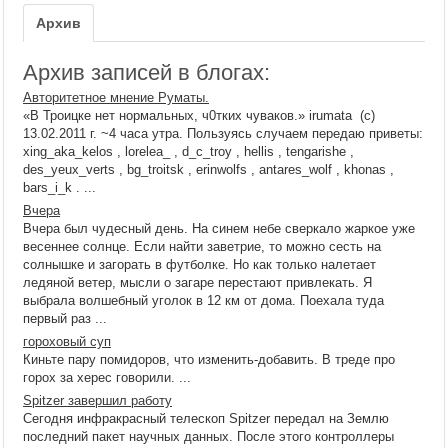
Архив
Архив записей в блогах:
Авторитетное мнение Руматы.
«В Троицке нет нормальных, ч0тких чуваков.» irumata (c)
13.02.2011 г. ~4 часа утра. Пользуясь случаем передаю приветы:
xing_aka_kelos , lorelea_ , d_c_troy , hellis , tengarishe ,
des_yeux_verts , bg_troitsk , erinwolfs , antares_wolf , khonas ,
bars_i_k . ...
Вчера
Вчера был чудесный день. На синем небе сверкало жаркое уже
весеннее солнце. Если найти заветрие, то можно сесть на
солнышке и загорать в футболке. Но как только налетает
ледяной ветер, мысли о загаре перестают привлекать. Я
выбрала волшебный уголок в 12 км от дома. Поехала туда
первый раз ...
гороховый суп
Киньте пару помидоров, что изменить-добавить. В треде про
горох за херес говорили. ...
Spitzer завершил работу
Сегодня инфракрасный телескоп Spitzer передал на Землю
последний пакет научных данных. После этого контроллеры