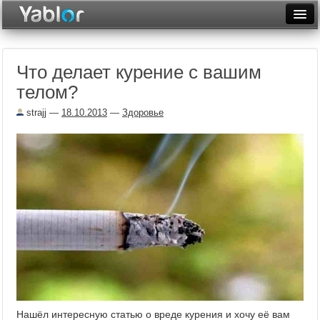
Разместить статью
Войти
Что делает курение с вашим
Неделя
телом?
Месяц
strajj
—
18.10.2013
—
Здоровье
Рейтинги
Архив
Фототоп
Видеотоп
Нашёл интересную статью о вреде курения и хочу её вам