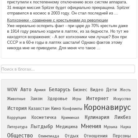
приступили к постепенному отключению всех систем аппарата.
31 января миссия Spitzer будет официально прекращена. Spitzer
отправился в космос в 2003 году. Он стал последней из ...
Колхозники - сравнение с крестьянами до революции
Уже нереально оспорить факт - при царе до 70% крестьян даже
в 1914 году реально ходили в лаптях, из за бедности. Но тут же
находятся возражения: - А вот колхозники чем лучше? Вон при
СССР и в 60-е годы в лаптях шастали! Однако фактов этому
никогда мне не приводили. Для меня что такое ...
Авто
Беларусь
WOW
Бизнес
Видео
Дети
Армия
Жесть
Интернет
Закон
Здоровье
Животные
Игры
Искусство
Коронавирус
История
Казахстан
Кино
Конфликты
Кулинария
Ликбез
Косметичка
Коррупция
Криминал
Мнения
Лытдыбр
Медицина
Литература
Музыка
Наука
Общество
Отдых
Отношения
Персоны
Олимпиада