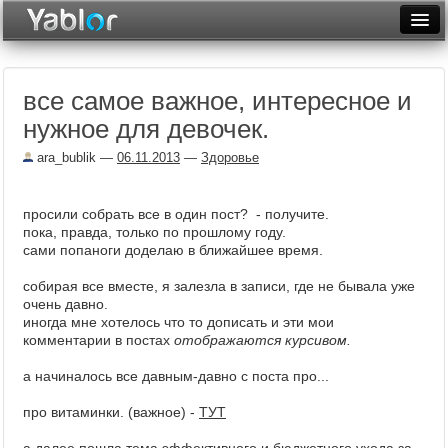
Разместить статью
Войти
все самое важное, интересное и
Неделя
нужное для девочек.
Месяц
ara_bublik
—
06.11.2013
—
Здоровье
Рейтинги
просили собрать все в один пост? - получите.
Архив
пока, правда, только по прошлому году.
сами попаноги доделаю в ближайшее время.
Фототоп
собирая все вместе, я залезла в записи, где не бывала уже
Видеотоп
очень давно.
иногда мне хотелось что то дописать и эти мои
комментарии в постах
отображаются курсивом.
а начиналось все давным-давно с поста про...
про витаминки. (важное) -
ТУТ