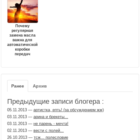
Почему
регулярная
замена масла
важна для
автоматической
коробки
передач
Ранее
Архив
Предыдущие записи блогера :
05.11.2013
—
артистка, епть! (за обсуждением жж)
03.11.2013
—
арина и брекеты...
03.11.2013
—
не парень - мечта!
02.11.2013
—
вести с полей...
26.10.2013
—
тсж... полесловие