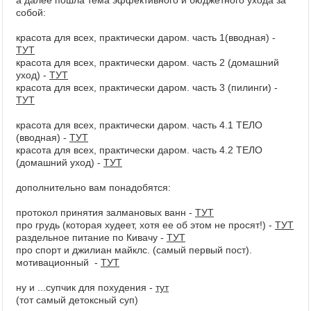
а далее пошла тема эффективного и бюджетного ухода за
собой:
красота для всех, практически даром. часть 1(вводная) -
ТУТ
красота для всех, практически даром. часть 2 (домашний
уход) -
ТУТ
красота для всех, практически даром. часть 3 (пилинги) -
ТУТ
красота для всех, практически даром. часть 4.1 ТЕЛО
(вводная) -
ТУТ
красота для всех, практически даром. часть 4.2 ТЕЛО
(домашний уход) -
ТУТ
дополнительно вам понадобятся:
протокол принятия залмановых ванн -
ТУТ
про грудь (которая худеет, хотя ее об этом не просят!) -
ТУТ
раздельное питание по Кивачу -
ТУТ
про спорт и джилиан майклс. (самый первый пост).
мотивационный -
ТУТ
ну и ...супчик для похудения -
тут
(тот самый детоксный суп)