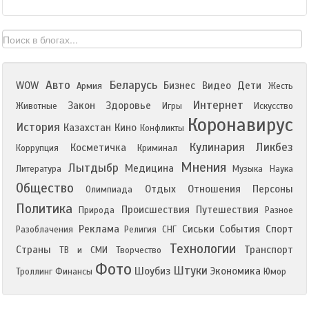
Авто
Беларусь
WOW
Бизнес
Видео
Дети
Армия
Жесть
Интернет
Закон
Здоровье
Животные
Игры
Искусство
Коронавирус
История
Казахстан
Кино
Конфликты
Кулинария
Ликбез
Косметичка
Коррупция
Криминал
Мнения
Лытдыбр
Медицина
Литература
Музыка
Наука
Общество
Отдых
Отношения
Персоны
Олимпиада
Политика
Происшествия
Путешествия
Природа
Разное
Реклама
Сиськи
События
Спорт
Разоблачения
Религия
СНГ
Технологии
Страны
Транспорт
ТВ и СМИ
Творчество
Фото
Штуки
Шоубиз
Экономика
Троллинг
Финансы
Юмор