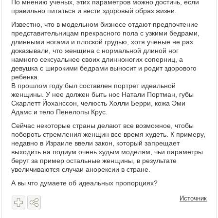
По мнению ученых, этих параметров можно достичь, если
правильно питаться и вести здоровый образ жизни.
Известно, что в модельном бизнесе отдают предпочтение
представительницам прекрасного пола с узкими бедрами,
длинными ногами и плоской грудью, хотя ученые не раз
доказывали, что женщина с нормальной длиной ног
намного сексуальнее своих длинноногих соперниц, а
девушка с широкими бедрами выносит и родит здорового
ребенка.
В прошлом году был составлен портрет идеальной
женщины. У нее должен быть нос Натали Портман, губы
Скарлетт Йоханссон, челюсть Холли Берри, кожа Эми
Адамс и тело Пенелопы Крус.
Сейчас некоторые страны делают все возможное, чтобы
побороть стремления женщин все время худеть. К примеру,
недавно в Израиле ввели закон, который запрещает
выходить на подиум очень худым моделям, чьи параметры
берут за пример остальные женщины, в результате
увеличиваются случаи анорексии в стране.
А вы что думаете об идеальных пропорциях?
Источник