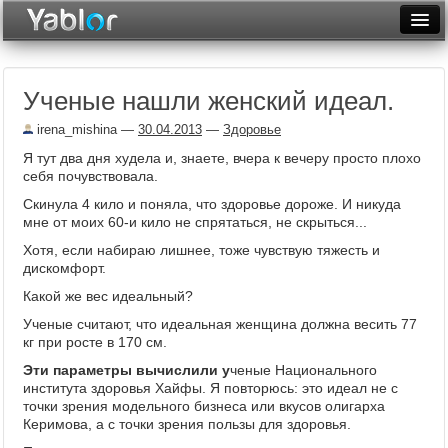
Разместить статью
Войти
Ученые нашли женский идеал.
Неделя
irena_mishina
—
30.04.2013
—
Здоровье
Месяц
Я тут два дня худела и, знаете, вчера к вечеру просто плохо
себя почувствовала.
Рейтинги
Скинула 4 кило и поняла, что здоровье дороже. И никуда
Архив
мне от моих 60-и кило не спрятаться, не скрыться...
Хотя, если набираю лишнее, тоже чувствую тяжесть и
Фототоп
дискомфорт.
Какой же вес идеальный?
Видеотоп
Ученые считают, что идеальная женщина должна весить 77
кг при росте в 170 см.
Эти параметры вычислили у
ченые Национального
института здоровья Хайфы. Я повторюсь: это идеал не с
точки зрения модельного бизнеса или вкусов олигарха
Керимова, а с точки зрения пользы для здоровья.