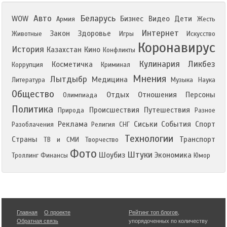
Авто
Беларусь
WOW
Бизнес
Видео
Дети
Армия
Жесть
Интернет
Закон
Здоровье
Животные
Игры
Искусство
Коронавирус
История
Казахстан
Кино
Конфликты
Кулинария
Ликбез
Косметичка
Коррупция
Криминал
Мнения
Лытдыбр
Медицина
Литература
Музыка
Наука
Общество
Отдых
Отношения
Персоны
Олимпиада
Политика
Происшествия
Путешествия
Природа
Разное
Реклама
Сиськи
События
Спорт
Разоблачения
Религия
СНГ
Технологии
Страны
Транспорт
ТВ и СМИ
Творчество
Фото
Штуки
Шоубиз
Экономика
Троллинг
Финансы
Юмор
Главная
О проекте
Рейтинг топ блогов
,
Обратная связь
упорядоченных по количеству