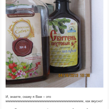
И, знаете, скажу я Вам – это
мммммммммммммммммммммммммммммммм, как вкусно!