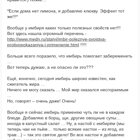
*Если дома нет лимона, я добавляю клюкву. Эффект тот
же!!!*
Вообще у имбиря каких только полезных свойств нет!!!
Вот здесь нашла огромный перечень -
http://www.medn.ru/statyi/imbir-poleznye-svojstva-
protivopokazaniya-i-primenenie.html
!!!!!
Больше всего поразило, что имбирь помогает забеременеть
…
Вот теперь думаю, а не опасно ли это???
Ещё, конечно, сегодня имбирь широко известен, как
сжигатель жира …
Ничего не могу сказать … Мой жир оказался несгораемым
…
Но, говорят – очень даже! Очень!
Вообще я сейчас имбирь применяю чуть ли не в каждом
блюде. Добавляю в борщ, щи, другие овощные супы…
иногда в капустный салат … Ну, а настой с имбирём (мы
теперь чаи не пьём… только всякие настои – из ягод, из
трав…) – так это святое дело! Во все настои я добавляю