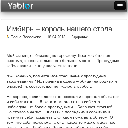
Разместить статью
Войти
Имбирь – король нашего стола
Неделя
Елена Веселкова
—
18.04.2013
—
Здоровье
Месяц
Рейтинги
Мой сынище – близнец по гороскопу. Бронхо-лёгочная
система, следовательно, его больное место…. Простудные
Архив
заболевания – это у нас частые гости…
Фототоп
*Вы, конечно, помните моё отношение к простудным
заболеваниям? Их причина в одном – обида (на родных и
Видеотоп
близких), и, соответственно, жалость к себе …
Но хорошо, если человек это осознал и перестал обижаться
и себя жалеть … Я, кстати, много лет на себе это
наблюдаю: не болею простудными – Бог знает, сколько!…
Но стоило мне тут … в связи с последними событиями ...
чуть-чуть себя пожалеть… О! как я пожалела об этом! О
том, что себя пожалела!... ой… какое-то масло-масляное
получается… В общем, Вы поняли: обижаться и себя