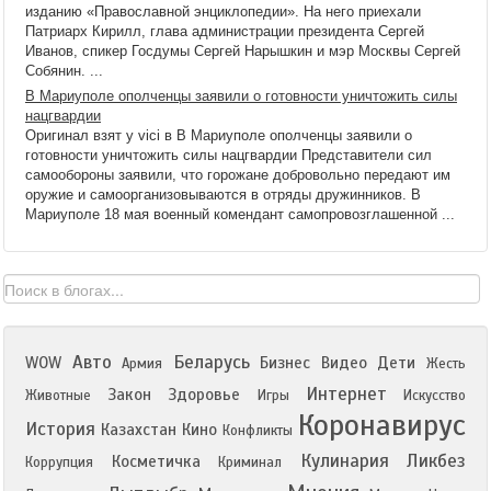
изданию «Православной энциклопедии». На него приехали
Патриарх Кирилл, глава администрации президента Сергей
Иванов, спикер Госдумы Сергей Нарышкин и мэр Москвы Сергей
Собянин. ...
В Мариуполе ополченцы заявили о готовности уничтожить силы
нацгвардии
Оригинал взят у vici в В Мариуполе ополченцы заявили о
готовности уничтожить силы нацгвардии Представители сил
самообороны заявили, что горожане добровольно передают им
оружие и самоорганизовываются в отряды дружинников. В
Мариуполе 18 мая военный комендант самопровозглашенной ...
Авто
Беларусь
WOW
Бизнес
Видео
Дети
Армия
Жесть
Интернет
Закон
Здоровье
Животные
Игры
Искусство
Коронавирус
История
Казахстан
Кино
Конфликты
Кулинария
Ликбез
Косметичка
Коррупция
Криминал