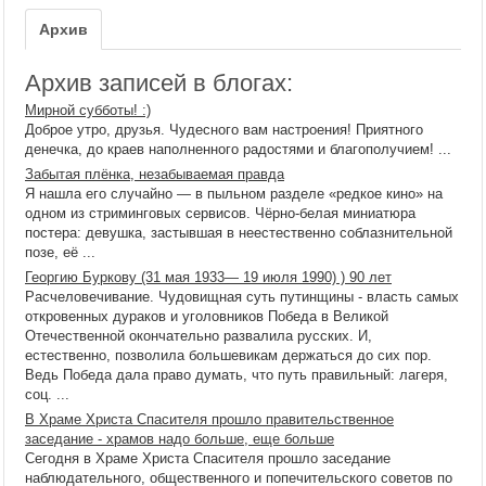
Архив
Архив записей в блогах:
Мирной субботы! :)
Доброе утро, друзья. Чудесного вам настроения! Приятного
денечка, до краев наполненного радостями и благополучием! ...
Забытая плёнка, незабываемая правда
Я нашла его случайно — в пыльном разделе «редкое кино» на
одном из стриминговых сервисов. Чёрно-белая миниатюра
постера: девушка, застывшая в неестественно соблазнительной
позе, её ...
Георгию Буркову (31 мая 1933— 19 июля 1990) ) 90 лет
Расчеловечивание. Чудовищная суть путинщины - власть самых
откровенных дураков и уголовников Победа в Великой
Отечественной окончательно развалила русских. И,
естественно, позволила большевикам держаться до сих пор.
Ведь Победа дала право думать, что путь правильный: лагеря,
соц. ...
В Храме Христа Спасителя прошло правительственное
заседание - храмов надо больше, еще больше
Сегодня в Храме Христа Спасителя прошло заседание
наблюдательного, общественного и попечительского советов по