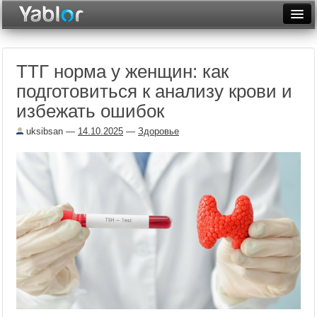
Разместить статью
Войти
ТТГ норма у женщин: как
Неделя
подготовиться к анализу крови и
Месяц
избежать ошибок
Рейтинги
uksibsan
—
14.10.2025
—
Здоровье
Архив
Фототоп
Видеотоп