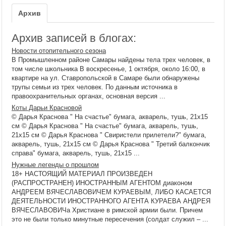
Архив
Архив записей в блогах:
Новости отопительного сезона
В Промышленном районе Самары найдены тела трех человек, в
том числе школьника В воскресенье, 1 октября, около 16:00, в
квартире на ул. Ставропольской в Самаре были обнаружены
трупы семьи из трех человек. По данным источника в
правоохранительных органах, основная версия ...
Коты Дарьи Красновой
© Дарья Краснова " На счастье" бумага, акварель, тушь, 21х15
см © Дарья Краснова " На счастье" бумага, акварель, тушь,
21х15 см © Дарья Краснова " Свиристели прилетели?" бумага,
акварель, тушь, 21х15 см © Дарья Краснова " Третий балкончик
справа" бумага, акварель, тушь, 21х15 ...
Нужные легенды о прошлом
18+ НАСТОЯЩИЙ МАТЕРИАЛ ПРОИЗВЕДЕН
(РАСПРОСТРАНЕН) ИНОСТРАННЫМ АГЕНТОМ диаконом
АНДРЕЕМ ВЯЧЕСЛАВОВИЧЕМ КУРАЕВЫМ, ЛИБО КАСАЕТСЯ
ДЕЯТЕЛЬНОСТИ ИНОСТРАННОГО АГЕНТА КУРАЕВА АНДРЕЯ
ВЯЧЕСЛАВОВИЧа Христиане в римской армии были. Причем
это не были только минутные пересечения (солдат служил – ...