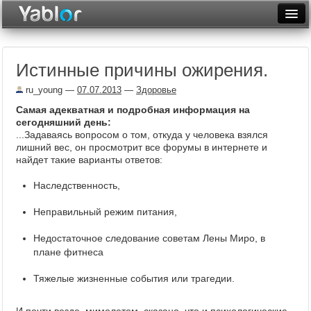
Разместить статью
Войти
Истинные причины ожирения.
Неделя
ru_young
—
07.07.2013
—
Здоровье
Месяц
Самая адекватная и подробная информация на
сегодняшний день:
Рейтинги
...Задаваясь вопросом о том, откуда у человека взялся
лишний вес, он просмотрит все форумы в интернете и
Архив
найдет такие варианты ответов:
Фототоп
Наследственность,
Видеотоп
Неправильный режим питания,
Недостаточное следование советам Лены Миро, в
плане фитнеса
Тяжелые жизненные события или трагедии.