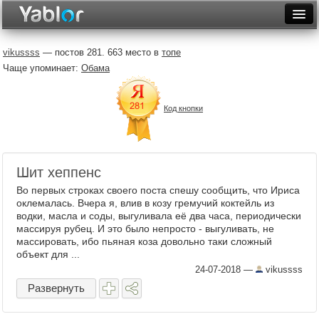
Разместить статью
Войти
vikussss
— постов 281. 663 место в
топе
Чаще упоминает:
Обама
Неделя
Месяц
Код кнопки
Рейтинги
Архив
Шит хеппенс
Фототоп
Во первых строках своего поста спешу сообщить, что Ириса
оклемалась. Вчера я, влив в козу гремучий коктейль из
Видеотоп
водки, масла и соды, выгуливала её два часа, периодически
массируя рубец. И это было непросто - выгуливать, не
массировать, ибо пьяная коза довольно таки сложный
объект для ...
24-07-2018
—
vikussss
Развернуть