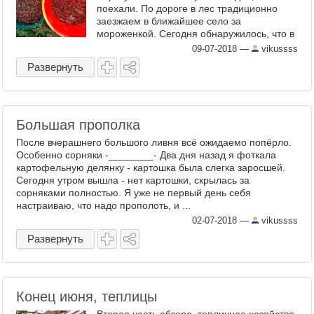
поехали. По дороге в лес традиционно
заезжаем в ближайшее село за
мороженкой. Сегодня обнаружилось, что в
селе том ремонтируют мост. Одна полоса
09-07-2018
—
vikussss
закрыта - работяги ...
Развернуть
Большая прополка
После вчерашнего большого ливня всё ожидаемо попёрло.
Особенно сорняки -________- Два дня назад я фоткала
картофельную делянку - картошка была слегка заросшей.
Сегодня утром вышла - нет картошки, скрылась за
сорняками полностью. Я уже не первый день себя
настраиваю, что надо прополоть, и ...
02-07-2018
—
vikussss
Развернуть
Конец июня, теплицы