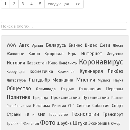
1
2
3
4
5
следующая
>>
Авто
Беларусь
WOW
Бизнес
Видео
Дети
Армия
Жесть
Интернет
Закон
Здоровье
Животные
Игры
Искусство
Коронавирус
История
Казахстан
Кино
Конфликты
Кулинария
Ликбез
Косметичка
Коррупция
Криминал
Мнения
Лытдыбр
Медицина
Литература
Музыка
Наука
Общество
Отдых
Отношения
Персоны
Олимпиада
Политика
Происшествия
Путешествия
Природа
Разное
Реклама
Сиськи
События
Спорт
Разоблачения
Религия
СНГ
Технологии
Страны
Транспорт
ТВ и СМИ
Творчество
Фото
Штуки
Шоубиз
Экономика
Троллинг
Финансы
Юмор