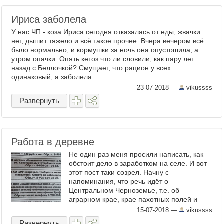
Ириса заболела
У нас ЧП - коза Ириса сегодня отказалась от еды, жвачки
нет, дышит тяжело и всё такое прочее. Вчера вечером всё
было нормально, и кормушки за ночь она опустошила, а
утром опачки. Опять кетоз что ли словили, как пару лет
назад с Беллочкой? Смущает, что рацион у всех
одинаковый, а заболела ...
23-07-2018
—
vikussss
Развернуть
Работа в деревне
Не один раз меня просили написать, как
обстоит дело в заработком на селе. И вот
этот пост таки созрел. Начну с
напоминания, что речь идёт о
Центральном Черноземье, т.е. об
аграрном крае, крае пахотных полей и
плодовых садов. Соответственно работа
15-07-2018
—
vikussss
тут всегда есть - в сезон разумеется. ...
Развернуть