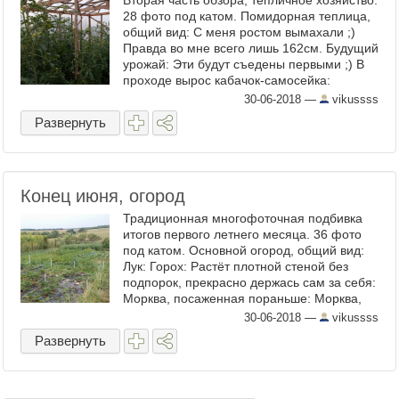
Вторая часть обзора, тепличное хозяйство.
28 фото под катом. Помидорная теплица,
общий вид: С меня ростом вымахали ;)
Правда во мне всего лишь 162см. Будущий
урожай: Эти будут съедены первыми ;) В
проходе вырос кабачок-самосейка:
Видимо проросло семечко из тех ...
30-06-2018
—
vikussss
Развернуть
Конец июня, огород
Традиционная многофоточная подбивка
итогов первого летнего месяца. 36 фото
под катом. Основной огород, общий вид:
Лук: Горох: Растёт плотной стеной без
подпорок, прекрасно держась сам за себя:
Морква, посаженная пораньше: Морква,
посаженная попозже: Пастернак: ...
30-06-2018
—
vikussss
Развернуть