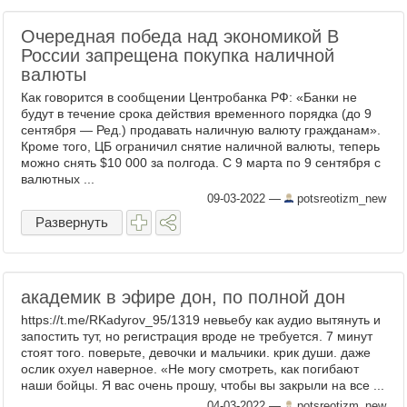
Очередная победа над экономикой В
России запрещена покупка наличной
валюты
Как говорится в сообщении Центробанка РФ: «Банки не
будут в течение срока действия временного порядка (до 9
сентября — Ред.) продавать наличную валюту гражданам».
Кроме того, ЦБ ограничил снятие наличной валюты, теперь
можно снять $10 000 за полгода. С 9 марта по 9 сентября с
валютных ...
09-03-2022
—
potsreotizm_new
Развернуть
академик в эфире дон, по полной дон
https://t.me/RKadyrov_95/1319 невьебу как аудио вытянуть и
запостить тут, но регистрация вроде не требуется. 7 минут
стоят того. поверьте, девочки и мальчики. крик души. даже
ослик охуел наверное. «Не могу смотреть, как погибают
наши бойцы. Я вас очень прошу, чтобы вы закрыли на все ...
04-03-2022
—
potsreotizm_new