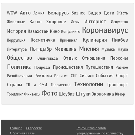
Авто
Беларусь
WOW
Бизнес
Видео
Дети
Армия
Жесть
Интернет
Закон
Здоровье
Животные
Игры
Искусство
Коронавирус
История
Казахстан
Кино
Конфликты
Кулинария
Ликбез
Косметичка
Коррупция
Криминал
Мнения
Лытдыбр
Медицина
Литература
Музыка
Наука
Общество
Отдых
Отношения
Персоны
Олимпиада
Политика
Происшествия
Путешествия
Природа
Разное
Реклама
Сиськи
События
Спорт
Разоблачения
Религия
СНГ
Технологии
Страны
Транспорт
ТВ и СМИ
Творчество
Фото
Штуки
Шоубиз
Экономика
Троллинг
Финансы
Юмор
Главная
О проекте
Рейтинг топ блогов
,
Обратная связь
упорядоченных по количеству