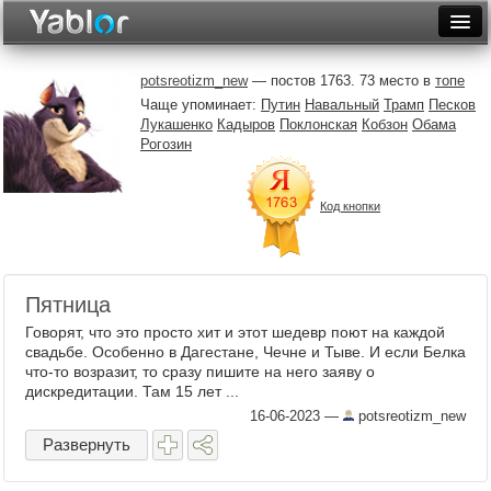
Разместить статью
Войти
potsreotizm_new
— постов 1763. 73 место в
топе
Чаще упоминает:
Путин
Навальный
Трамп
Песков
Неделя
Лукашенко
Кадыров
Поклонская
Кобзон
Обама
Рогозин
Месяц
Рейтинги
Код кнопки
Архив
Фототоп
Пятница
Видеотоп
Говорят, что это просто хит и этот шедевр поют на каждой
свадьбе. Особенно в Дагестане, Чечне и Тыве. И если Белка
что-то возразит, то сразу пишите на него заяву о
дискредитации. Там 15 лет ...
16-06-2023
—
potsreotizm_new
Развернуть