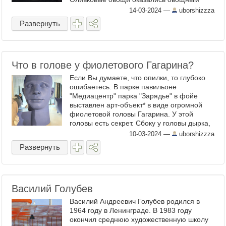
салатом с оливками. Пирожки со вкусом
14-03-2024
—
uborshizzza
моти – совсем не пирожки, ...
Развернуть
Что в голове у фиолетового Гагарина?
Если Вы думаете, что опилки, то глубоко
ошибаетесь. В парке павильоне
"Медиацентр" парка "Зарядье" в фойе
выставлен арт-объект* в виде огромной
фиолетовой головы Гагарина. У этой
головы есть секрет. Сбоку у головы дырка,
и если туда заглянуть, то можно увидеть
10-03-2024
—
uborshizzza
что в ...
Развернуть
Василий Голубев
Василий Андреевич Голубев родился в
1964 году в Ленинграде. В 1983 году
окончил среднюю художественную школу