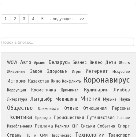
1
2
3
4
5
следующая
>>
Авто
Беларусь
WOW
Бизнес
Видео
Дети
Армия
Жесть
Интернет
Закон
Здоровье
Животные
Игры
Искусство
Коронавирус
История
Казахстан
Кино
Конфликты
Кулинария
Ликбез
Косметичка
Коррупция
Криминал
Мнения
Лытдыбр
Медицина
Литература
Музыка
Наука
Общество
Отдых
Отношения
Персоны
Олимпиада
Политика
Происшествия
Путешествия
Природа
Разное
Реклама
Сиськи
События
Спорт
Разоблачения
Религия
СНГ
Технологии
Страны
Транспорт
ТВ и СМИ
Творчество