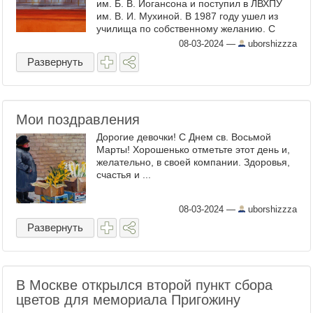
им. Б. В. Иогансона и поступил в ЛВХПУ
им. В. И. Мухиной. В 1987 году ушел из
училища по собственному желанию. С
1987 по 1999 год — член группы
08-03-2024
—
uborshizzza
художников «Митьки». С 1994 года — ...
Развернуть
Мои поздравления
Дорогие девочки! С Днем св. Восьмой
Марты! Хорошенько отметьте этот день и,
желательно, в своей компании. Здоровья,
счастья и ...
08-03-2024
—
uborshizzza
Развернуть
В Москве открылся второй пункт сбора
цветов для мемориала Пригожину