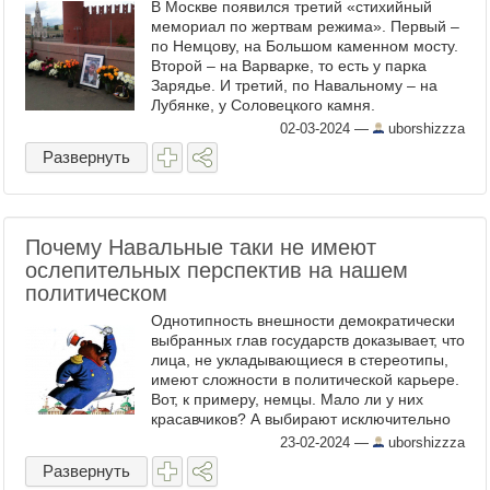
В Москве появился третий «стихийный
мемориал по жертвам режима». Первый –
по Немцову, на Большом каменном мосту.
Второй – на Варварке, то есть у парка
Зарядье. И третий, по Навальному – на
Лубянке, у Соловецкого камня.
Оказывается, у серьезных людей, которые
02-03-2024
—
uborshizzza
дежурят у мемориала ...
Развернуть
Почему Навальные таки не имеют
ослепительных перспектив на нашем
политическом
Однотипность внешности демократически
выбранных глав государств доказывает, что
лица, не укладывающиеся в стереотипы,
имеют сложности в политической карьере.
Вот, к примеру, немцы. Мало ли у них
красавчиков? А выбирают исключительно
каких-то невзрачных потертых личностей.
23-02-2024
—
uborshizzza
А вот у ...
Развернуть