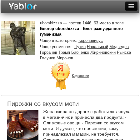
Разместить статью
Войти
uborshizzza
— постов 1446. 63 место в
топе
Блогер uborshizzza - Блог разнузданного
Неделя
гуманизма
Чаще в категориях:
Коронавирус
Месяц
Чаще упоминает:
Путин
Навальный
Медведев
Горбачев
Трамп
Бабченко
Жириновский
Рынска
Рейтинги
Голунов
Миронов
Архив
Код кнопки
Фототоп
Видеотоп
Пирожки со вкусом моти
Жена вчера по дороге с работы заглянула
в магазинчик и принесла два продукта: -
Оливковые овощи - Пирожки со вкусом
моти. Я думаю, что пояснения, кому
принадлежал магазин, не требуется.
Оливковые овощи оказались овощным