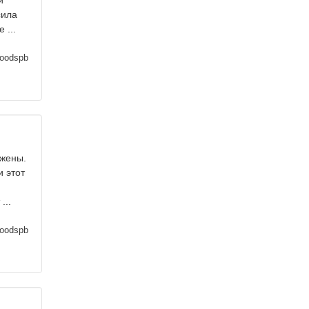
й
сила
 ...
oodspb
 жены.
 этот
...
oodspb