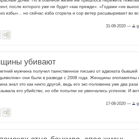
красные дочки. Но в обычной жизни им пришлось пережить тяжелы
ент, после которого уже не будет «как прежде». «Годами «не выно
 из избы»... но сейчас изба сгорела и сор ветер расшвыривает во все
31-08-2020
—
g
нщины убивают
летний мужчина получил таинственное письмо от адвоката бывшей
дьяволом» они были в разводе с 2008 года. Женщины злопамятны и
ина знал это как никто другой, ведь его экс-половинка уже два раза
азывала его убийство, но обе попытки не увенчались успехом. И вот 
17-08-2020
—
g