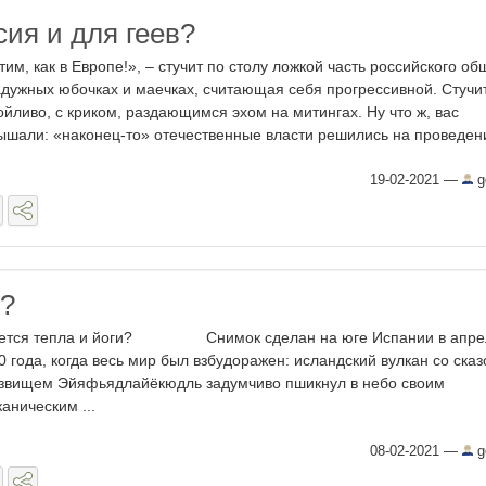
сия и для геев?
тим, как в Европе!», – стучит по столу ложкой часть российского об
адужных юбочках и маечках, считающая себя прогрессивной. Стучи
ойливо, с криком, раздающимся эхом на митингах. Ну что ж, вас
ышали: «наконец-то» отечественные власти решились на проведени
19-02-2021
—
g
г?
ется тепла и йоги? Снимок сделан на юге Испании в апре
0 года, когда весь мир был взбудоражен: исландский вулкан со ска
звищем Эйяфьядлайёкюдль задумчиво пшикнул в небо своим
каническим ...
08-02-2021
—
g