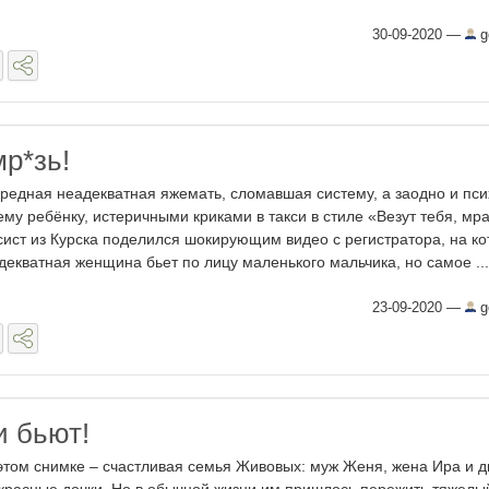
30-09-2020
—
g
р​*зь!
редная неадекватная яжемать, сломавшая систему, а заодно и пси
ему ребёнку, истеричными криками в такси в стиле «Везут тебя, мра
сист из Курска поделился шокирующим видео с регистратора, на к
декватная женщина бьет по лицу маленького мальчика, но самое ...
23-09-2020
—
g
и бьют!
этом снимке – счастливая семья Живовых: муж Женя, жена Ира и д