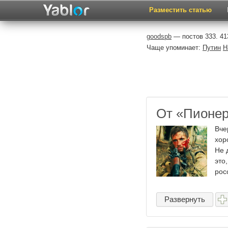
Разместить статью
goodspb
— постов 333. 41
Чаще упоминает:
Путин
Н
От «Пионер
Вче
хор
Не 
это
росс
Развернуть