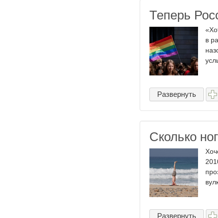
Теперь Рос
«Хо
в р
наз
усл
Развернуть
Сколько но
Хоч
201
про
вул
Развернуть