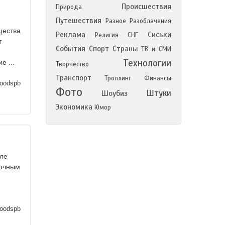
Происшествия
Природа
Путешествия
Разное
Разоблачения
щества
Реклама
Сиськи
Религия
СНГ
т
События
Спорт
Страны
ТВ и СМИ
Технологии
е ...
Творчество
Транспорт
Троллинг
Финансы
oodspb
Фото
Штуки
Шоубиз
Экономика
Юмор
ле
зочным
oodspb