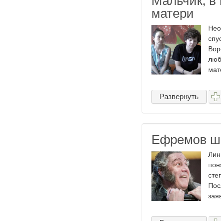
Мальчик, в 
матери
Нео
спу
Вор
люб
мат
Развернуть
Ефремов шо
Лин
пон
сте
Пос
заяв