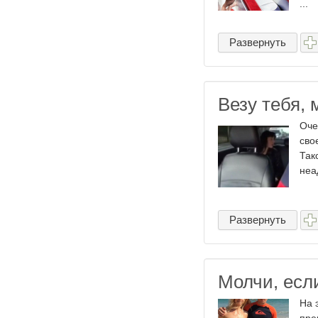
...
Развернуть
Везу тебя, м
Оче
сво
Так
неа
Развернуть
Молчи, есл
На 