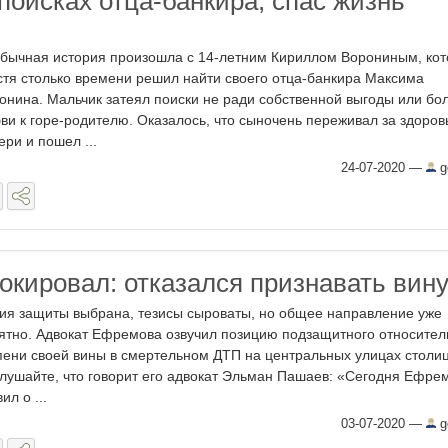
поисках отца-банкира, спас жизнь
бычная история произошла с 14-летним Кириллом Ворониным, ко
стя столько времени решил найти своего отца-банкира Максима
онина. Мальчик затеял поиски не ради собственной выгоды или бо
ви к горе-родителю. Оказалось, что сыночень переживал за здоров
ери и пошел ...
24-07-2020
—
g
кировал: отказался признавать вин
ия защиты выбрана, тезисы сыроваты, но общее направление уже
ятно. Адвокат Ефремова озвучил позицию подзащитного относител
пени своей вины в смертельном ДТП на центральных улицах столи
лушайте, что говорит его адвокат Эльман Пашаев: «Сегодня Ефре
ил о ...
03-07-2020
—
g