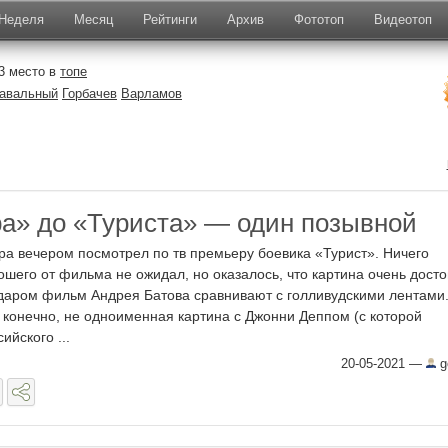
Неделя
Месяц
Рейтинги
Архив
Фототоп
Видеотоп
3 место в
топе
авальный
Горбачев
Варламов
а» до «Туриста» — один позывной
ра вечером посмотрел по тв премьеру боевика «Турист». Ничего
ошего от фильма не ожидал, но оказалось, что картина очень досто
даром фильм Андрея Батова сравнивают с голливудскими лентами.
, конечно, не одноименная картина с Джонни Деппом (с которой
ийского ...
20-05-2021
—
g