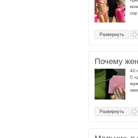
пре
мом
сор
Развернуть
Почему же
42-
С «
муж
зак
Развернуть