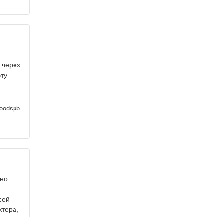
 через
эту
oodspb
чно
сей
ктера,