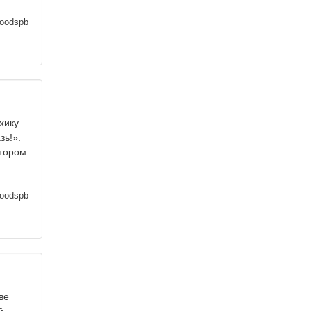
oodspb
хику
зь!».
отором
oodspb
ве