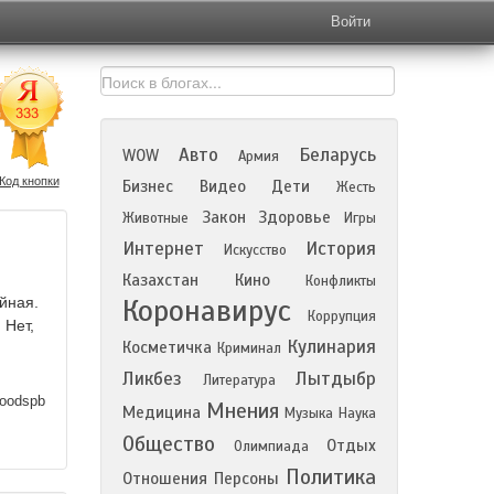
Войти
Авто
Беларусь
WOW
Армия
Код кнопки
Бизнес
Видео
Дети
Жесть
Закон
Здоровье
Животные
Игры
Интернет
История
Искусство
Казахстан
Кино
Конфликты
Коронавирус
йная.
Коррупция
 Нет,
Кулинария
Косметичка
Криминал
Ликбез
Лытдыбр
Литература
oodspb
Мнения
Медицина
Музыка
Наука
Общество
Отдых
Олимпиада
Политика
Отношения
Персоны