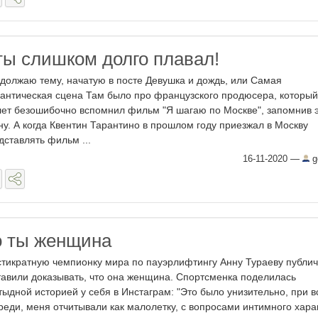
 ты слишком долго плавал!
должаю тему, начатую в посте Девушка и дождь, или Самая
антическая сцена Там было про французского продюсера, который
лет безошибочно вспомнил фильм "Я шагаю по Москве", запомнив 
ну. А когда Квентин Тарантино в прошлом году приезжал в Москву
дставлять фильм ...
16-11-2020
—
g
о ты женщина
тикратную чемпионку мира по пауэрлифтингу Анну Тураеву публи
тавили доказывать, что она женщина. Спортсменка поделилась
тыдной историей у себя в Инстаграм: "Это было унизительно, при в
реди, меня отчитывали как малолетку, с вопросами интимного хара