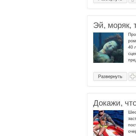
Эй, моряк,
Про
ром
40 
сце
пре
Развернуть
Докажи, чт
Шес
зас
пос
оче