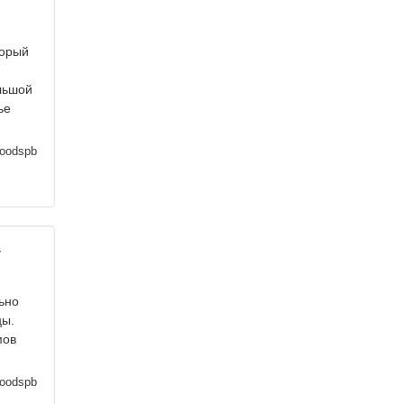
торый
льшой
ье
oodspb
у
ьно
цы.
мов
oodspb