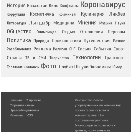
Коронавирус
История
Казахстан
Кино
Конфликты
Кулинария
Ликбез
Косметичка
Коррупция
Криминал
Мнения
Лытдыбр
Медицина
Литература
Музыка
Наука
Общество
Отдых
Отношения
Персоны
Олимпиада
Политика
Происшествия
Путешествия
Природа
Разное
Реклама
Сиськи
События
Спорт
Разоблачения
Религия
СНГ
Технологии
Страны
Транспорт
ТВ и СМИ
Творчество
Фото
Штуки
Шоубиз
Экономика
Троллинг
Финансы
Юмор
Главная
О проекте
Рейтинг топ блогов
,
Обратная связь
упорядоченных по количеству
Правообладателям
посетителей, ссылок и
Реклама
RSS
комментариев. При
составлении рейтинга
блогосферы используются
данные, полученные из