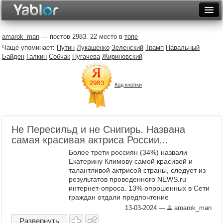
Разместить статью
Войти
amarok_man
— постов 2983. 22 место в
топе
Чаще упоминает:
Путин
Лукашенко
Зеленский
Трамп
Навальный
Неделя
Байден
Галкин
Собчак
Пугачева
Жириновский
Месяц
Код кнопки
Рейтинги
Архив
Не Пересильд и не Снигирь. Названа
Фототоп
самая красивая актриса России...
Видеотоп
Более трети россиян (34%) назвали
Екатерину Климову самой красивой и
талантливой актрисой страны, следует из
результатов проведенного NEWS.ru
интернет-опроса. 13% опрошенных в Сети
граждан отдали предпочтение
заслуженной артистке России Светлане
13-03-2024
—
amarok_man
Ходченковой. В число самых ...
Развернуть