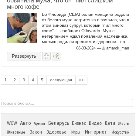
обвинила мужа, что он "пил слишком
много кофе"
Во Флориде (США) белая женщина родила
от белого мужа негритенка и заявила, что в
этом виноват супруг, который "пил много
кофе" — сообщает OJavardo. Муж с
нетерпением ждал появления наследника,
малыш родился крепким и здоровым - но
чернокожим. Родные отмечают, что в роду
08-03-2024
—
amarok_man
и у мужа, ...
Развернуть
1
2
3
4
5
следующая
>>
Авто
Беларусь
WOW
Бизнес
Видео
Дети
Армия
Жесть
Интернет
Закон
Здоровье
Животные
Игры
Искусство