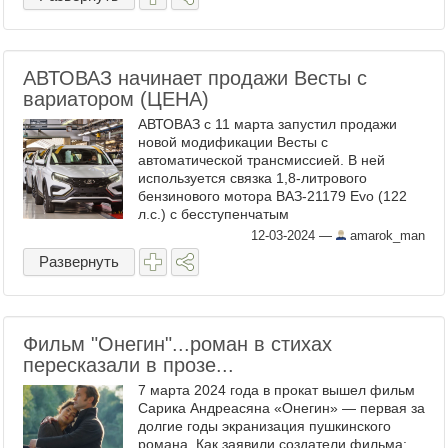
АВТОВАЗ начинает продажи Весты с
вариатором (ЦЕНА)
АВТОВАЗ с 11 марта запустил продажи
новой модификации Весты с
автоматической трансмиссией. В ней
используется связка 1,8-литрового
бензинового мотора ВАЗ-21179 Evo (122
л.с.) с бесступенчатым
вариатором. Новинку представили, как
12-03-2024
—
amarok_man
самый доступный на российском рынке
Развернуть
легковой ...
Фильм "Онегин"...роман в стихах
пересказали в прозе...
7 марта 2024 года в прокат вышел фильм
Сарика Андреасяна «Онегин» — первая за
долгие годы экранизация пушкинского
романа. Как заявили создатели фильма: