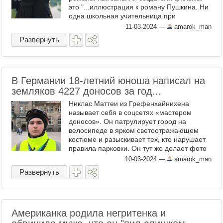
это "...иллюстрация к роману Пушкина. Ни
одна школьная учительница при
просмотре этой картины не пострадает.
11-03-2024
—
amarok_man
Возмущаться ей будет ...
Развернуть
В Германии 18-летний юноша написал на
земляков 4227 доносов за год...
Никлас Маттеи из Грефенхайнихена
называет себя в соцсетях «мастером
доносов». Он патрулирует город на
велосипеде в ярком светоотражающем
костюме и разыскивает тех, кто нарушает
правила парковки. Он тут же делает фото
на смартфон и сообщает о нарушителях
10-03-2024
—
amarok_man
полиции. В родном городке он ...
Развернуть
Американка родила негритенка и