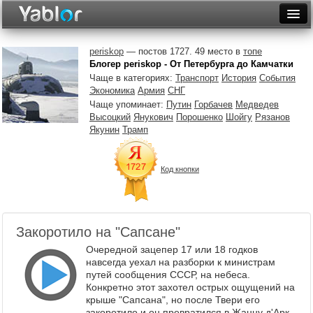
Разместить статью
Войти
periskop
— постов 1727. 49 место в
топе
Блогер periskop - От Петербурга до Камчатки
Неделя
Чаще в категориях:
Транспорт
История
События
Экономика
Армия
СНГ
Месяц
Чаще упоминает:
Путин
Горбачев
Медведев
Высоцкий
Янукович
Порошенко
Шойгу
Рязанов
Рейтинги
Якунин
Трамп
Архив
Код кнопки
Фототоп
Видеотоп
Закоротило на "Сапсане"
Очередной зацепер 17 или 18 годков
навсегда уехал на разборки к министрам
путей сообщения СССР, на небеса.
Конкретно этот захотел острых ощущений на
крыше "Сапсана", но после Твери его
закоротило и он превратился в Жанну д'Арк.