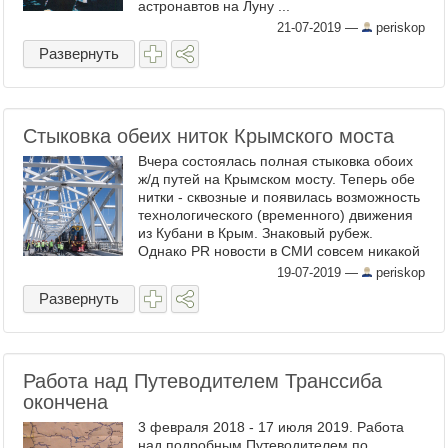
астронавтов на Луну ...
21-07-2019
—
periskop
Развернуть
Стыковка обеих ниток Крымского моста
Вчера состоялась полная стыковка обоих
ж/д путей на Крымском мосту. Теперь обе
нитки - сквозные и появилась возможность
технологического (временного) движения
из Кубани в Крым. Знаковый рубеж.
Однако PR новости в СМИ совсем никакой
- так же, как и со стыковкой первого пути.
19-07-2019
—
periskop
Т.е. ...
Развернуть
Работа над Путеводителем Транссиба
окончена
3 февраля 2018 - 17 июля 2019. Работа
над подробным Путеводителем по