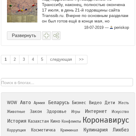
Транссибу, наконец, полностью окончена
17 июля, в день 21-й годовщины сайта
Transsib.ru. Вчерне по основным разделам
он был готов ещё в конце мая, но
доработка и написание служебных частей
18-07-2019
—
periskop
(предисловие, эпилог, таблица ...
Развернуть
1
2
3
4
5
следующая
>>
Авто
Беларусь
WOW
Бизнес
Видео
Дети
Армия
Жесть
Интернет
Закон
Здоровье
Животные
Игры
Искусство
Коронавирус
История
Казахстан
Кино
Конфликты
Кулинария
Ликбез
Косметичка
Коррупция
Криминал