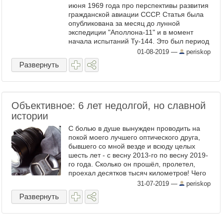
июня 1969 года про перспективы развития
гражданской авиации СССР. Статья была
опубликована за месяц до лунной
экспедиции "Аполлона-11" и в момент
начала испытаний Ту-144. Это был период
бурного развития технического прогресса в
01-08-2019
—
periskop
мире - ещё до момента ...
Развернуть
Объективное: 6 лет недолгой, но славной
истории
С болью в душе вынужден проводить на
покой моего лучшего оптического друга,
бывшего со мной везде и всюду целых
шесть лет - с весну 2013-го по весну 2019-
го года. Сколько он прошёл, пролетел,
проехал десятков тысяч километров! Чего
только не повидал! Но всё хорошее когда-
31-07-2019
—
periskop
то кончается, ...
Развернуть