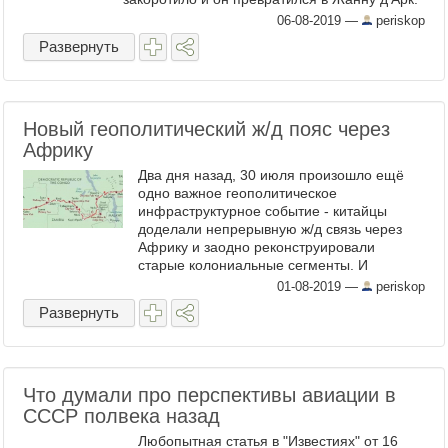
Когда потушили, было поздно. Состав
06-08-2019
—
periskop
задержался прибытием ...
Развернуть
Новый геополитический ж/д пояс через
Африку
Два дня назад, 30 июля произошло ещё
одно важное геополитическое
инфраструктурное событие - китайцы
доделали непрерывную ж/д связь через
Африку и заодно реконструировали
старые колониальные сегменты. И
впервые прямой поезд прошёл по
01-08-2019
—
periskop
маршруту Дар-эс-Салам (Танзания,
Развернуть
Индийский океан) - ...
Что думали про перспективы авиации в
СССР полвека назад
Любопытная статья в "Известиях" от 16