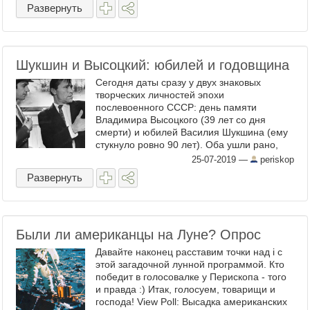
обхода. 2. Сперва подошли к ...
Развернуть
Шукшин и Высоцкий: юбилей и годовщина
Сегодня даты сразу у двух знаковых
творческих личностей эпохи
послевоенного СССР: день памяти
Владимира Высоцкого (39 лет со дня
смерти) и юбилей Василия Шукшина (ему
стукнуло ровно 90 лет). Оба ушли рано,
оба представляли собой гигантские глыбы
25-07-2019
—
periskop
- в смысле творчества и оставленного ...
Развернуть
Были ли американцы на Луне? Опрос
Давайте наконец расставим точки над i с
этой загадочной лунной программой. Кто
победит в голосовалке у Перископа - того
и правда :) Итак, голосуем, товарищи и
господа! View Poll: Высадка американских