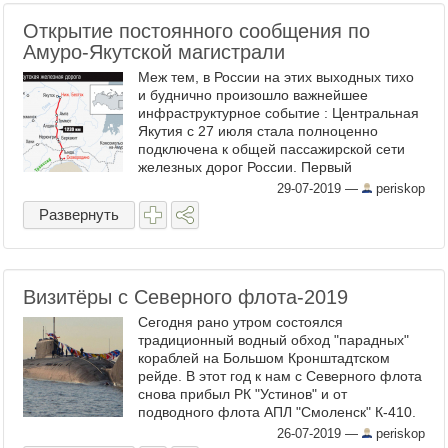
Открытие постоянного сообщения по
Амуро-Якутской магистрали
Меж тем, в России на этих выходных тихо
и буднично произошло важнейшее
инфраструктурное событие : Центральная
Якутия с 27 июля стала полноценно
подключена к общей пассажирской сети
железных дорог России. Первый
регулярный пассажирский поезд пришёл
29-07-2019
—
periskop
на берега реки Лены в её среднем ...
Развернуть
Визитёры с Северного флота-2019
Сегодня рано утром состоялся
традиционный водный обход "парадных"
кораблей на Большом Кронштадтском
рейде. В этот год к нам с Северного флота
снова прибыл РК "Устинов" и от
подводного флота АПЛ "Смоленск" К-410.
Ниже - немного военно-морских картинок с
26-07-2019
—
periskop