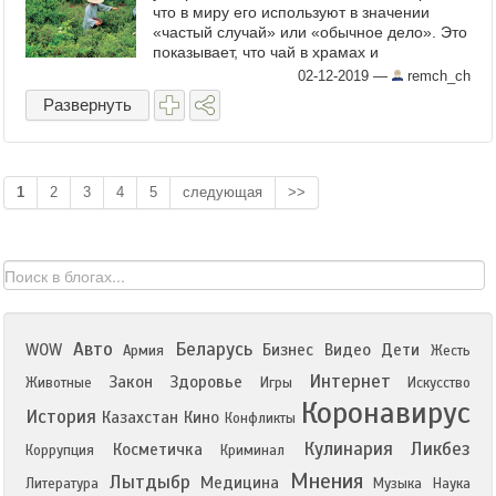
что в миру его используют в значении
«частый случай» или «обычное дело». Это
показывает, что чай в храмах и
монастырях, подобно пище, является
02-12-2019
—
remch_ch
важной составляющей каждодневной ...
Развернуть
1
2
3
4
5
следующая
>>
Авто
Беларусь
WOW
Бизнес
Видео
Дети
Армия
Жесть
Интернет
Закон
Здоровье
Животные
Игры
Искусство
Коронавирус
История
Казахстан
Кино
Конфликты
Кулинария
Ликбез
Косметичка
Коррупция
Криминал
Мнения
Лытдыбр
Медицина
Литература
Музыка
Наука