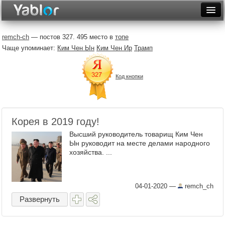
Разместить статью
Войти
remch-ch
— постов 327. 495 место в
топе
Чаще упоминает:
Ким Чен Ын
Ким Чен Ир
Трамп
Неделя
Месяц
Код кнопки
Рейтинги
Архив
Корея в 2019 году!
Фототоп
Высший руководитель товарищ Ким Чен
Ын руководит на месте делами народного
Видеотоп
хозяйства. ...
04-01-2020
—
remch_ch
Развернуть