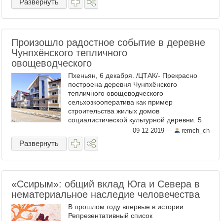
Развернуть
Произошло радостное событие в деревне
Чунпхёнского тепличного
овощеводческого
Пхеньян, 6 декабря. /ЦТАК/- Прекрасно
построена деревня Чунпхёнского
тепличного овощеводческого
сельхозкооператива как пример
строительства жилых домов
социалистической культурной деревни. 5
декабря прошло собрание вручения
09-12-2019
—
remch_ch
ордеров на жилплощадь персоналу
Развернуть
Чунпхёнского тепличного ...
«Ссирым»: общий вклад Юга и Севера в
нематериальное наследие человечества
В прошлом году впервые в истории
Репрезентативный список