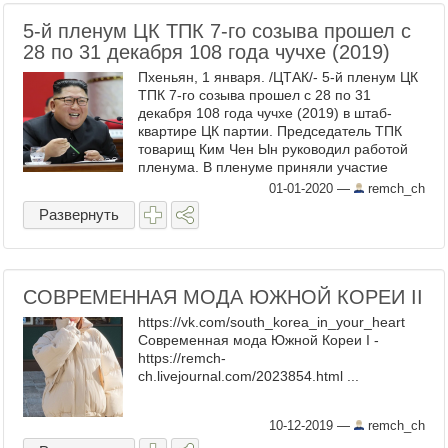
5-й пленум ЦК ТПК 7-го созыва прошел с
28 по 31 декабря 108 года чучхе (2019)
Пхеньян, 1 января. /ЦТАК/- 5-й пленум ЦК
ТПК 7-го созыва прошел с 28 по 31
декабря 108 года чучхе (2019) в штаб-
квартире ЦК партии. Председатель ТПК
товарищ Ким Чен Ын руководил работой
пленума. В пленуме приняли участие
члены и кандидаты в члены ЦК ТПК, члены
01-01-2020
—
remch_ch
Центральной ...
Развернуть
СОВРЕМЕННАЯ МОДА ЮЖНОЙ КОРЕИ II
https://vk.com/south_korea_in_your_heart
Современная мода Южной Кореи I -
https://remch-
ch.livejournal.com/2023854.html ...
10-12-2019
—
remch_ch