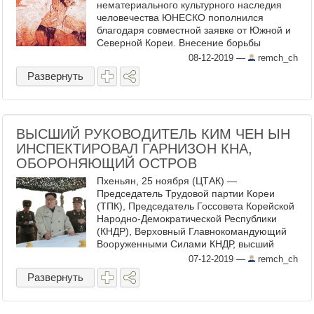
нематериального культурного наследия
человечества ЮНЕСКО пополнился
благодаря совместной заявке от Южной и
Северной Кореи. Внесение борьбы
«ссирым», народного спорта с длинной
08-12-2019
—
remch_ch
историей, в результате совместных усилий
Развернуть
даёт надежду на ...
ВЫСШИЙ РУКОВОДИТЕЛЬ КИМ ЧЕН ЫН
ИНСПЕКТИРОВАЛ ГАРНИЗОН КНА,
ОБОРОНЯЮЩИЙ ОСТРОВ
Пхеньян, 25 ноября (ЦТАК) —
Председатель Трудовой партии Кореи
(ТПК), Председатель Госсовета Корейской
Народно-Демократической Республики
(КНДР), Верховный Главнокомандующий
Вооруженными Силами КНДР, высший
руководитель нашей партии, государства и
07-12-2019
—
remch_ch
вооруженных сил товарищ Ким Чен Ын ...
Развернуть