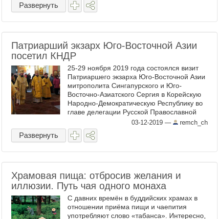
Развернуть
Патриарший экзарх Юго-Восточной Азии
посетил КНДР
25-29 ноября 2019 года состоялся визит
Патриаршего экзарха Юго-Восточной Азии
митрополита Сингапурского и Юго-
Восточно-Азиатского Сергия в Корейскую
Народно-Демократическую Республику во
главе делегации Русской Православной
Церкви. 25 ноября в аэропорту «Сунан»
03-12-2019
—
remch_ch
митрополита Сергия и ...
Развернуть
Храмовая пища: отбросив желания и
иллюзии. Путь чая одного монаха
С давних времён в буддийских храмах в
отношении приёма пищи и чаепития
употребляют слово «табанса». Интересно,