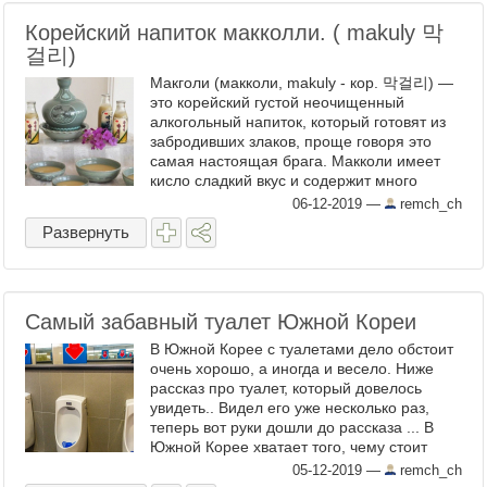
Корейский напиток макколли. ( makuly 막
걸리)
Макголи (макколи, makuly - кор. 막걸리) —
это корейский густой неочищенный
алкогольный напиток, который готовят из
забродивших злаков, проще говоря это
самая настоящая брага. Макколи имеет
кисло сладкий вкус и содержит много
питательных элементов, включая сахар.
06-12-2019
—
remch_ch
Напиток приготовляется ...
Развернуть
Самый забавный туалет Южной Кореи
В Южной Корее с туалетами дело обстоит
очень хорошо, а иногда и весело. Ниже
рассказ про туалет, который довелось
увидеть.. Видел его уже несколько раз,
теперь вот руки дошли до рассказа ... В
Южной Корее хватает того, чему стоит
поучиться у них другим народам. Это не
05-12-2019
—
remch_ch
означает, что в ...