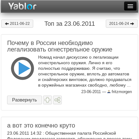
Разместить статью
Войти
Топ за 23.06.2011
2011-06-22
2011-06-24
Неделя
Почему в России необходимо
Месяц
легализовать огнестрельное оружие
Рейтинги
Номад начал дискуссию о легализации
огнестрельного оружия. Лично я его
Архив
полностью поддерживаю. Я считаю, что
огнестрельное оружие, вплоть до автоматов
и снайперских винтовок, должно продаваться
Фототоп
в оружейных магазинах свободно, любому ...
23-06-2011
—
fritzmorgen
Видеотоп
Развернуть
а вот это конечно круто
23.06.2011 14:32 : Общественная палата Российской
Федерации предлагает запретить обсуждение в прессе тему