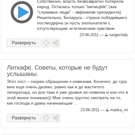
Собственно, власть безвозвратно потеряла
народ. Осталась только "милицЫя" (ака
"служивые люди" - эвфемизм президента)
Решительно, Беларусь - страна победившего
постмодерна (и пусть злопыхатели с
отсутствующим эстетическим чувством
называют ...
23-06-2011
—
sergechaly
Развернуть
Литкафе. Советы, которые не будут
услышаны.
Этот пост – скорее обращение к новичкам. Конечно, до гуру
мне еще очень далеко, равно как и до маститого
литератора, но все-таки я уже уровня ап-новичок и кое-что в
этой жизни понимаю)) Мне очень грустно смотреть на то,
как господа и дамы начинающие ...
23-06-2011
—
marika_mi
Развернуть