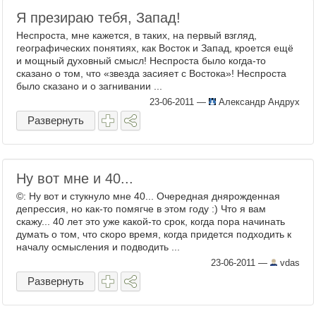
Я презираю тебя, Запад!
Неспроста, мне кажется, в таких, на первый взгляд,
географических понятиях, как Восток и Запад, кроется ещё
и мощный духовный смысл! Неспроста было когда-то
сказано о том, что «звезда засияет с Востока»! Неспроста
было сказано и о загнивании ...
23-06-2011
—
Александр Андрух
Развернуть
Ну вот мне и 40...
©: Ну вот и стукнуло мне 40... Очередная днярожденная
депрессия, но как-то помягче в этом году :) Что я вам
скажу... 40 лет это уже какой-то срок, когда пора начинать
думать о том, что скоро время, когда придется подходить к
началу осмысления и подводить ...
23-06-2011
—
vdas
Развернуть