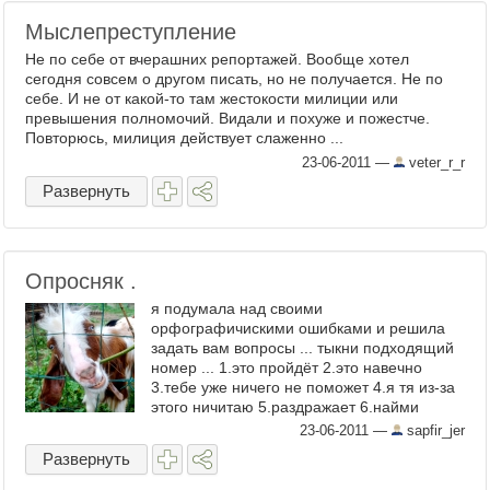
Мыслепреступление
Не по себе от вчерашних репортажей. Вообще хотел
сегодня совсем о другом писать, но не получается. Не по
себе. И не от какой-то там жестокости милиции или
превышения полномочий. Видали и похуже и пожестче.
Повторюсь, милиция действует слаженно ...
23-06-2011
—
veter_r_r
Развернуть
Опросняк .
я подумала над своими
орфографичискими ошибками и решила
задать вам вопросы ... тыкни подходящий
номер ... 1.это пройдёт 2.это навечно
3.тебе уже ничего не поможет 4.я тя из-за
этого ничитаю 5.раздражает 6.найми
редактора 7.удали журнал 8.положи ...
23-06-2011
—
sapfir_jer
Развернуть