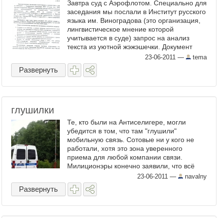
Завтра суд с Аэрофлотом. Специально для
заседания мы послали в Институт русского
языка им. Виноградова (это организация,
лингвистическое мнение которой
учитывается в суде) запрос на анализ
текста из уютной жэжэшечки. Документ
настолько ...
23-06-2011
—
tema
Развернуть
глушилки
Те, кто были на Антиселигере, могли
убедится в том, что там "глушили"
мобильную связь. Сотовые ни у кого не
работали, хотя это зона уверенного
приема для любой компании связи.
Милиционэры конечно заявили, что всё
бред и домыслы и никаких "глушилок" ...
23-06-2011
—
navalny
Развернуть