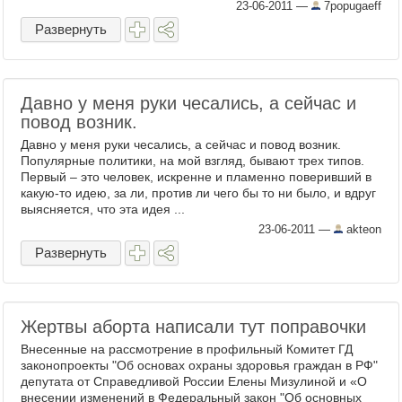
приятно, не переоценив свою силу ...
23-06-2011
—
7popugaeff
Развернуть
Давно у меня руки чесались, а сейчас и
повод возник.
Давно у меня руки чесались, а сейчас и повод возник.
Популярные политики, на мой взгляд, бывают трех типов.
Первый – это человек, искренне и пламенно поверивший в
какую-то идею, за ли, против ли чего бы то ни было, и вдруг
выясняется, что эта идея ...
23-06-2011
—
akteon
Развернуть
Жертвы аборта написали тут поправочки
Внесенные на рассмотрение в профильный Комитет ГД
законопроекты "Об основах охраны здоровья граждан в РФ"
депутата от Справедливой России Елены Мизулиной и «О
внесении изменений в Федеральный закон "Об основных