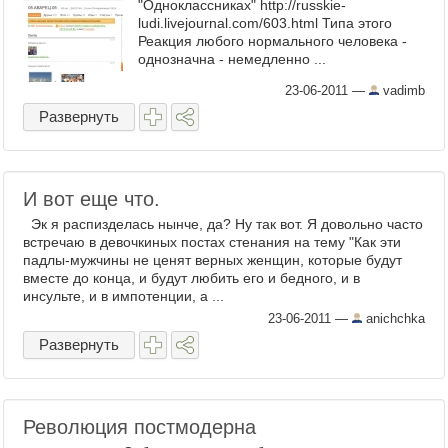
"Одноклассниках" http://russkie-
ludi.livejournal.com/603.html Типа этого
Реакция любого нормального человека -
однозначна - немедленно ...
23-06-2011
—
vadimb
Развернуть
И вот еще что.
Эк я распизделась нынче, да? Ну так вот. Я довольно часто
встречаю в девочкиных постах стенания на тему "Как эти
падлы-мужчины не ценят верных женщин, которые будут
вместе до конца, и будут любить его и бедного, и в
инсульте, и в импотенции, а ...
23-06-2011
—
anichchka
Развернуть
Революция постмодерна