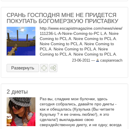
СРАНЬ ГОСПОДНЯ МНЕ НЕ ПРИДЕТСЯ
ПОКУПАТЬ БОГОМЕРЗКУЮ ПРИСТАВКУ
http://www.escapistmagazine.com/news/view/
111236-L-A-Noire-Coming-to-PC L.A. Noire
Coming to PCL.A. Noire Coming to PCL.A.
Noire Coming to PCL.A. Noire Coming to
PCL.A. Noire Coming to PCL.A. Noire
Coming to PCL.A. Noire Coming to PCL.A.
Noire Coming to PCL.A. Noire Coming to
23-06-2011
—
caspianroach
PCL.A. Noire Coming to PCL.A. Noire
Развернуть
Coming to PCL.A. Noire Coming to PCL.A.
Noire Coming to PCL.A. Noire Coming to
PCL.A. Noire Coming to PCL.A. Noire
Coming to PCL.A. ...
2 диеты
Раз вы, сладкие мои булочки, здесь
сегодня собрались, давайте про диеты -
как и обещалась (Кузулька (Вы читаете
Кузульку ? я ее очень люблю!), я это
сделала!) выкладываю свою
сверхдейственную диету, и не одну; всегда