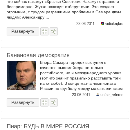
что сейчас накажут «Крылья Советов». Накажут страшно и
беспримерно. Жутко накажут: отберут очки. Это создаст
огромные, с трудом разрешимые проблемы в Самаре двум
людям: Александру ...
23-06-2011
—
radiokrqkrq
Развернуть
Банановая демократия
Вчера Самара-городок выступил в
качестве ньюсмейкера не только
российского, но и международного уровня
(вот что значит правильно расставить тэги
на ютьюбе). В конце матча чемпионата
России по футболу между махачкалинским
«Анжи» и самарскими ...
23-06-2011
—
unfair_referee
Развернуть
Пиар: БУДЬ В МИРЕ РОССИЯ...