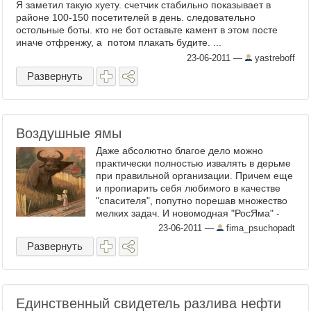
Я заметил такую хуету. счетчик стабильно показывает в
районе 100-150 посетителей в день. следовательно
остольные боты. кто не бот оставьте камент в этом посте
иначе отфренжу, а потом плакать будите. ...
23-06-2011
—
yastreboff
Развернуть
Воздушные ямы
Даже абсолютно благое дело можно
практически полностью извалять в дерьме
при правильной организации. Причем еще
и пропиарить себя любимого в качестве
"спасителя", попутно порешав множество
мелких задач. И новомодная "РосЯма" -
классическое тому ...
23-06-2011
—
fima_psuchopadt
Развернуть
Единственный свидетель разлива нефти