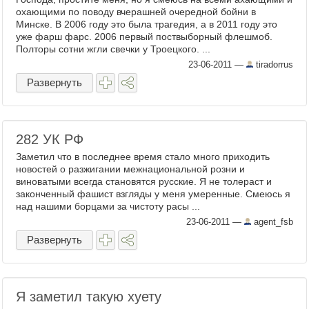
охающими по поводу вчерашней очередной бойни в
Минске. В 2006 году это была трагедия, а в 2011 году это
уже фарш фарс. 2006 первый поствыборный флешмоб.
Полторы сотни жгли свечки у Троецкого. ...
23-06-2011
—
tiradorrus
Развернуть
282 УК РФ
Заметил что в последнее время стало много приходить
новостей о разжигании межнациональной розни и
виноватыми всегда становятся русские. Я не толераст и
законченный фашист взгляды у меня умеренные. Смеюсь я
над нашими борцами за чистоту расы ...
23-06-2011
—
agent_fsb
Развернуть
Я заметил такую хуету