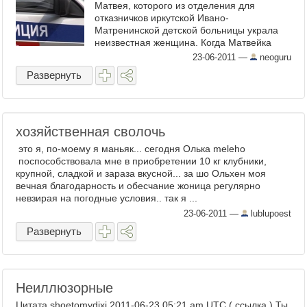
Матвея, которого из отделения для
отказничков иркутской Ивано-
Матренинской детской больницы украла
неизвестная женщина. Когда Матвейка
родился на свет, мать – ...
23-06-2011
—
neoguru
Развернуть
хозяйственная сволочь
это я, по-моему я маньяк... сегодня Олька meleho
поспособствовала мне в приобретении 10 кг клубники,
крупной, сладкой и зараза вкусной... за шо Ольхен моя
вечная благодарность и обесчание жоница регулярно
невзирая на погодные условия.. так я ...
23-06-2011
—
lublupoest
Развернуть
Неиллюзорные
Цитата shoetomydixi 2011-06-23 05:21 am UTC ( ссылка ) Ты