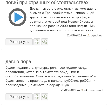
погиб при странных обстоятельствах
Друзья, вместе с экологами мы уже давно
бьемся с Транссибнефтью - виновницей
крупной экологической катастрофы, в
результате которой под Новосибирском
произошел разлив 2000 тонн нефти . Мы
добиваемся лишь того, чтобы компания
признала факт ...
23-06-2011
—
dgudkov
Развернуть
давно пора
будем поднимать культурку речи. все кидаем сюда
обращения, которые вы считаете обидными и
оскорбительными. Список в последствии "устаканится" и
будет внесен в правила для начала: руССкие, роССия и
производные (намекает на осужденную ...
23-06-2011
—
ukr_rus_mod
Развернуть