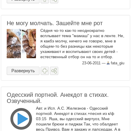
Не могу молчать. Зашейте мне рот
Сёдня чо-то как-то неоднократно
всплывает тема "мамаш" у нас в ленте. Не,
я какбэ молчу, ничего не говорю, мне в
общем-то без разницы как некоторые
ухаживают и воспитывают своих детей -
естественный отбор он на то и отбор.
Естественный... А тут мне в ...
23-06-2011
—
fata_giu
Развернуть
Одесский портной. Анекдот в стихах.
Озвученный.
Авт. и Исп. А.С. Железнов - Одесский
портной. Анекдот в стихах.+песня из к/ф
03:15 Яша, вы одесский виртуоз, Мне
пошили брюки и пиджак Так, что обалдеет
весь Привоз, Вам я закажу и лапсердак. А в