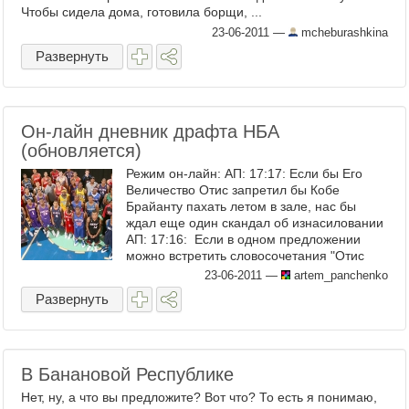
Чтобы сидела дома, готовила борщи, ...
23-06-2011
—
mcheburashkina
Развернуть
Он-лайн дневник драфта НБА
(обновляется)
Режим он-лайн: АП: 17:17: Если бы Его
Величество Отис запретил бы Кобе
Брайанту пахать летом в зале, нас бы
ждал еще один скандал об изнасиловании
АП: 17:16: Если в одном предложении
можно встретить словосочетания "Отис
Смит" и ...
23-06-2011
—
artem_panchenko
Развернуть
В Банановой Республике
Нет, ну, а что вы предложите? Вот что? То есть я понимаю,