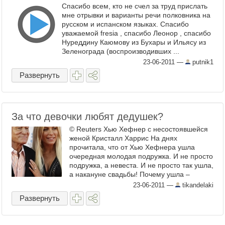
Спасибо всем, кто не счел за труд прислать
мне отрывки и варианты речи полковника на
русском и испанском языках. Спасибо
уважаемой fresia , спасибо Леонор , спасибо
Нуреддину Каюмову из Бухары и Ильясу из
Зеленограда (воспроизводивших ...
23-06-2011
—
putnik1
Развернуть
За что девочки любят дедушек?
© Reuters Хью Хефнер с несостоявшейся
женой Кристалл Харрис На днях
прочитала, что от Хью Хефнера ушла
очередная молодая подружка. И не просто
подружка, а невеста. И не просто так ушла,
а накануне свадьбы! Почему ушла –
понятно. Зачем была с ним – ...
23-06-2011
—
tikandelaki
Развернуть