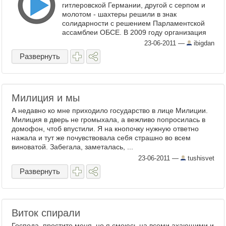
гитлеровской Германии, другой с серпом и
молотом - шахтеры решили в знак
солидарности с решением Парламентской
ассамблеи ОБСЕ. В 2009 году организация
приравняла коммунизм к ...
23-06-2011
—
ibigdan
Развернуть
Милиция и мы
А недавно ко мне приходило государство в лице Милиции.
Милиция в дверь не громыхала, а вежливо попросилась в
домофон, чтоб впустили. Я на кнопочку нужную ответно
нажала и тут же почувствовала себя страшно во всем
виноватой. Забегала, заметалась, ...
23-06-2011
—
tushisvet
Развернуть
Виток спирали
Господа, простите меня, но я смеюсь на всеми ахающими и