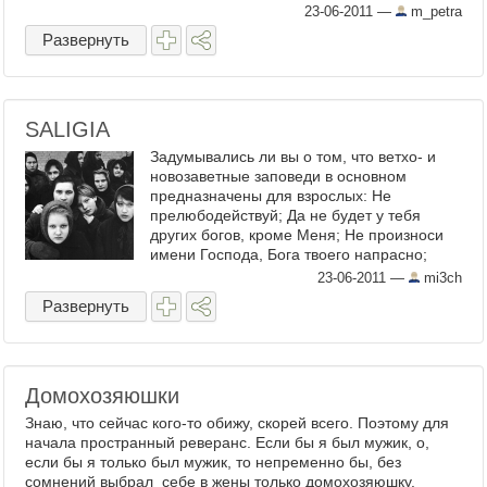
23-06-2011
—
m_petra
Развернуть
SALIGIA
Задумывались ли вы о том, что ветхо- и
новозаветные заповеди в основном
предназначены для взрослых: Не
прелюбодействуй; Да не будет у тебя
других богов, кроме Меня; Не произноси
имени Господа, Бога твоего напрасно;
Помни день субботний, чтобы ...
23-06-2011
—
mi3ch
Развернуть
Домохозяюшки
Знаю, что сейчас кого-то обижу, скорей всего. Поэтому для
начала пространный реверанс. Если бы я был мужик, о,
если бы я только был мужик, то непременно бы, без
сомнений выбрал себе в жены только домохозяюшку.