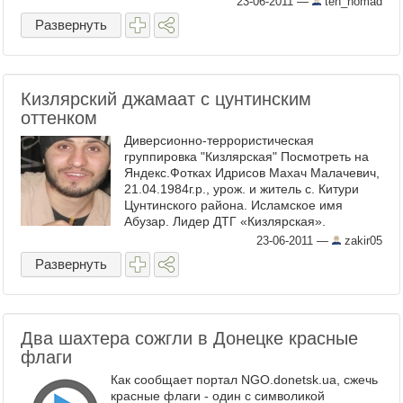
23-06-2011
—
teh_nomad
Развернуть
Кизлярский джамаат с цунтинским
оттенком
Диверсионно-террористическая
группировка "Кизлярская" Посмотреть на
Яндекс.Фотках Идрисов Махач Малачевич,
21.04.1984г.р., урож. и житель с. Китури
Цунтинского района. Исламское имя
Абузар. Лидер ДТГ «Кизлярская».
Посмотреть на ...
23-06-2011
—
zakir05
Развернуть
Два шахтера сожгли в Донецке красные
флаги
Как сообщает портал NGO.donetsk.ua, сжечь
красные флаги - один с символикой