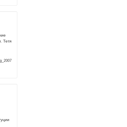
кие
. Тетя
ag_2007
туции