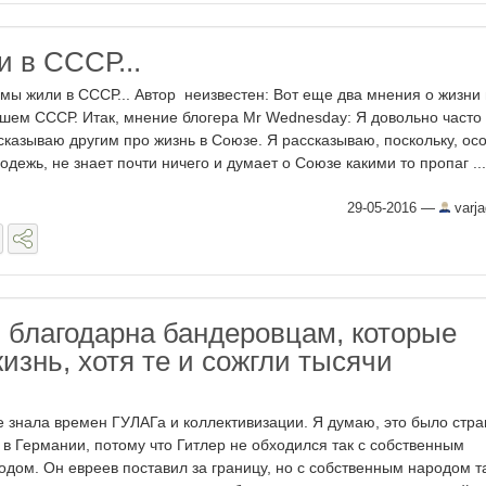
и в СССР...
 мы жили в СССР... Автор неизвестен: Вот еще два мнения о жизни 
шем СССР. Итак, мнение блогера Mr Wednesday: Я довольно часто
сказываю другим про жизнь в Союзе. Я рассказываю, поскольку, ос
одежь, не знает почти ничего и думает о Союзе какими то пропаг ...
29-05-2016
—
varj
 благодарна бандеровцам, которые
изнь, хотя те и сожгли тысячи
е знала времен ГУЛАГа и коллективизации. Я думаю, это было стр
 в Германии, потому что Гитлер не обходился так с собственным
одом. Он евреев поставил за границу, но с собственным народом т