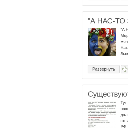
"А НАС-ТО
"А 
Мер
меч
Нат
Льво
Развернуть
Существуют
Тут
наз
дал
этн
РФ,