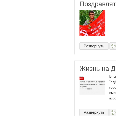
Поздравлять
...
Развернуть
Жизнь на Д
В г
"ед
гор
вме
взр
Развернуть