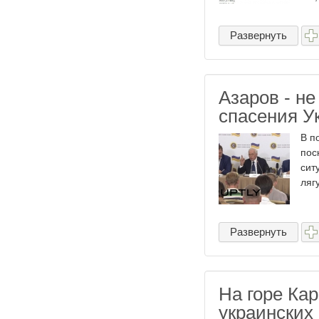
Развернуть
Азаров - не
спасения У
В п
пос
сит
ляг
Развернуть
На горе Кар
украинских