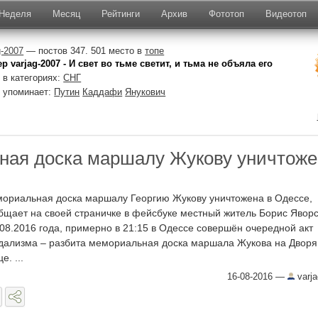
Неделя
Месяц
Рейтинги
Архив
Фототоп
Видеотоп
g-2007
— постов 347. 501 место в
топе
р varjag-2007 - И свет во тьме светит, и тьма не объяла его
 в категориях:
СНГ
 упоминает:
Путин
Каддафи
Янукович
ая доска маршалу Жукову уничтоже
ориальная доска маршалу Георгию Жукову уничтожена в Одессе,
бщает на своей страничке в фейсбуке местный житель Борис Яворс
.08.2016 года, примерно в 21:15 в Одессе совершён очередной акт
дализма – разбита мемориальная доска маршала Жукова на Дворя
е. ...
16-08-2016
—
varj