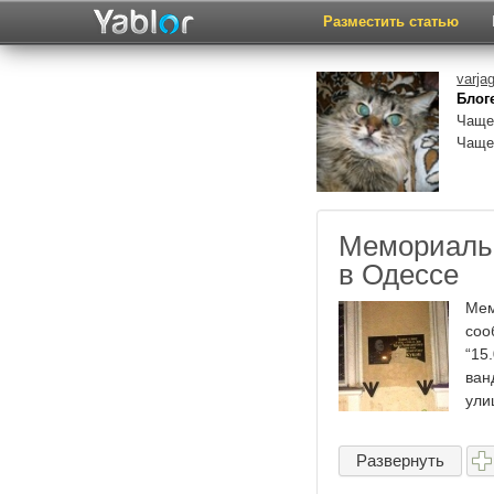
Разместить статью
varja
Блоге
Чаще
Чаще
Мемориальн
в Одессе
Мем
соо
“15
ван
улиц
Развернуть