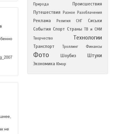
Происшествия
Природа
Путешествия
Разное
Разоблачения
Реклама
Сиськи
Религия
СНГ
в
События
Спорт
Страны
ТВ и СМИ
Технологии
Творчество
обенно
Транспорт
Троллинг
Финансы
Фото
Штуки
Шоубиз
ag_2007
Экономика
Юмор
ашнее,
ак не