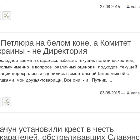
27-08-2015
—
varj
 Петлюра на белом коне, а Комитет
краины - не Директория
оследнее время я старалась избегать текущих политических тем,
кольку именно в вопросе различных оценок и подходов текущей
уации пересрались и сцепились в смертельной битве мышей с
ушками мои друзья-товарищи. Все они - и Путник, ...
03-08-2015
—
varj
ачун установили крест в честь
 карателей, обстреливавших Славянс