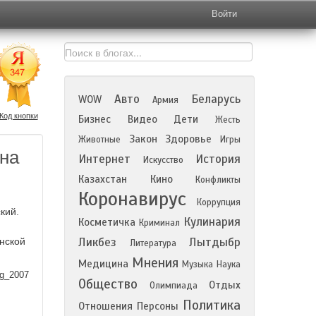
Войти
Авто
Беларусь
WOW
Армия
Код кнопки
Бизнес
Видео
Дети
Жесть
Закон
Здоровье
Животные
Игры
на
Интернет
История
Искусство
Казахстан
Кино
Конфликты
Коронавирус
Коррупция
кий.
Кулинария
Косметичка
Криминал
Ликбез
Лытдыбр
нской
Литература
Мнения
Медицина
Музыка
Наука
ag_2007
Общество
Отдых
Олимпиада
Политика
Отношения
Персоны