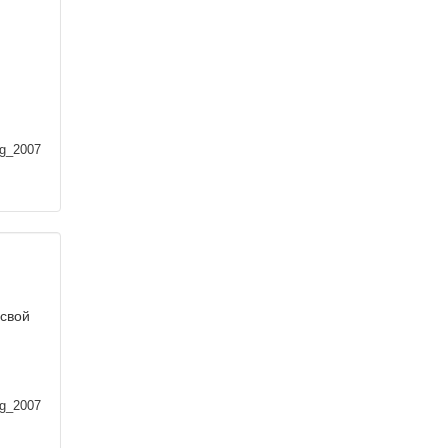
ag_2007
 свой
ag_2007