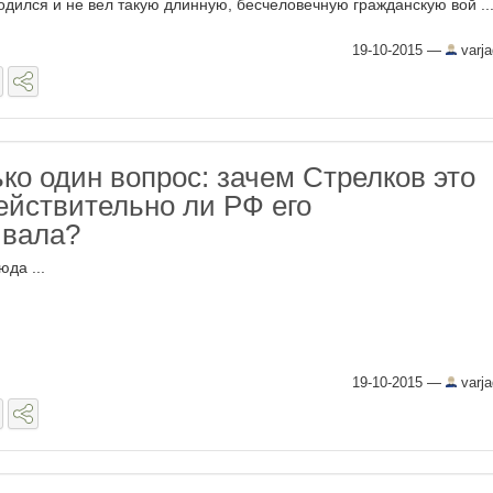
одился и не вел такую длинную, бесчеловечную гражданскую вой ..
19-10-2015
—
varj
ко один вопрос: зачем Стрелков это
действительно ли РФ его
ивала?
юда ...
19-10-2015
—
varj