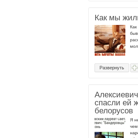
Как мы жил
Как
быв
рас
мол
Развернуть
Алексиевич
спасли ей ж
белорусов
Я н
чем
нар