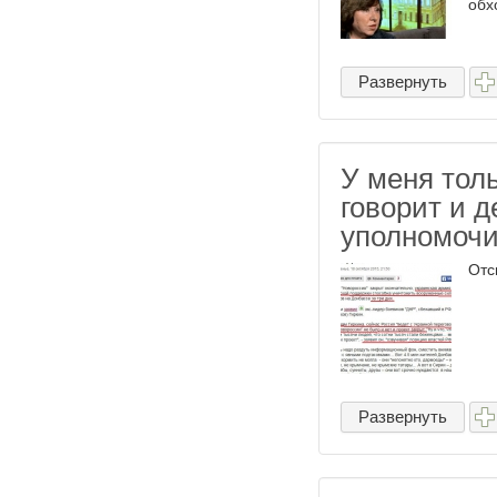
обх
Развернуть
У меня толь
говорит и 
уполномоч
Отс
Развернуть