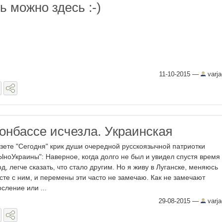
 можно здесь :-)
11-10-2015
—
varj
онбассе исчезла. Украинская
азете "Сегодня" крик души очередной русскоязычной патриотки
ЫноУкраины": Наверное, когда долго не был и увидел спустя время
од, легче сказать, что стало другим. Но я живу в Луганске, меняюсь
сте с ним, и перемены эти часто не замечаю. Как не замечают
осление или ...
29-08-2015
—
varj