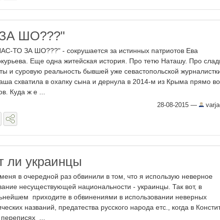
 ЗА ШО???"
НАС-ТО ЗА ШО???" - сокрушается за истинных патриотов Ева
курьева. Еще одна житейская история. Про тетю Наташу. Про слад
ты и суровую реальность бывшей уже севастопольской журналистки
аша схватила в охапку сына и дернула в 2014-м из Крыма прямо во
в. Куда ж е ...
28-08-2015
—
varj
 ли украинцы
 меня в очередной раз обвинили в том, что я использую неверное
вание несуществующей национальности - украинцы. Так вот, в
ьнейшем приходите в обвинениями в использовании неверных
ических названий, предатества русского народа етс., когда в Консти
 переписях ...