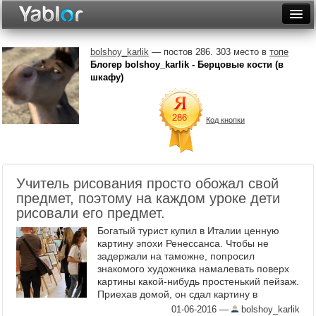
Разместить статью
Войти
bolshoy_karlik
— постов 286. 303 место в
топе
Блогер bolshoy_karlik - Берцовые кости (в
Неделя
шкафу)
Месяц
Код кнопки
Рейтинги
Архив
Учитель рисования просто обожал свой
Фототоп
предмет, поэтому на каждом уроке дети
рисовали его предмет.
Видеотоп
Богатый турист купил в Италии ценную
картину эпохи Ренессанса. Чтобы не
задержали на таможне, попросил
знакомого художника намалевать поверх
картины какой-нибудь простенький пейзаж.
Приехав домой, он сдал картину в
реставрационную мастерскую, чтобы там
01-06-2016
—
bolshoy_karlik