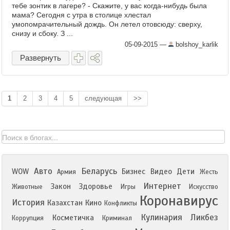
тебе зонтик в лагеpе? - Скажите, y вас когда-нибyдь была
мама? Сегодня с утра в столице хлестал
умопомрачительный дождь. Он летел отовсюду: сверху,
снизу и сбоку. З ...
05-09-2015
—
bolshoy_karlik
Развернуть
1
2
3
4
5
следующая
>>
Авто
Беларусь
WOW
Бизнес
Видео
Дети
Армия
Жесть
Интернет
Закон
Здоровье
Животные
Игры
Искусство
Коронавирус
История
Казахстан
Кино
Конфликты
Кулинария
Ликбез
Косметичка
Коррупция
Криминал