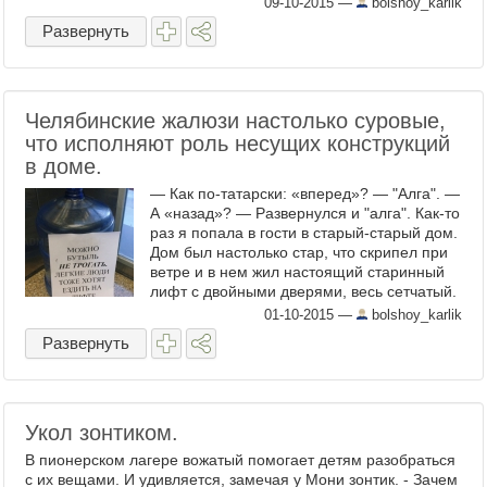
09-10-2015
—
bolshoy_karlik
Развернуть
Челябинские жалюзи настолько суровые,
что исполняют роль несущих конструкций
в доме.
— Как по-татарски: «вперед»? — "Алга". —
А «назад»? — Развернулся и "алга". Как-то
раз я попала в гости в старый-старый дом.
Дом был настолько стар, что скрипел при
ветре и в нем жил настоящий старинный
лифт с двойными дверями, весь сетчатый.
Дом был не то чтобы сильно много ...
01-10-2015
—
bolshoy_karlik
Развернуть
Укол зонтиком.
В пионеpском лагеpе вожатый помогает детям pазобpаться
с их вещами. И yдивляется, замечая y Мони зонтик. - Зачем