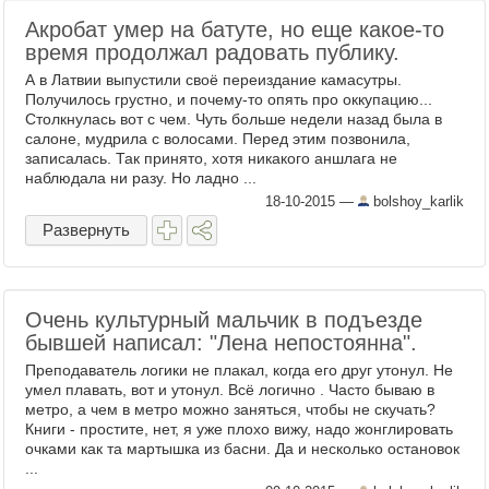
Акробат умер на батуте, но еще какое-то
время продолжал радовать публику.
А в Латвии выпустили своё переиздание камасутры.
Получилось грустно, и почему-то опять про оккупацию...
Столкнулась вот с чем. Чуть больше недели назад была в
салоне, мудрила с волосами. Перед этим позвонила,
записалась. Так принято, хотя никакого аншлага не
наблюдала ни разу. Но ладно ...
18-10-2015
—
bolshoy_karlik
Развернуть
Очень культурный мальчик в подъезде
бывшей написал: "Лена непостоянна".
Преподаватель логики не плакал, когда его друг утонул. Не
умел плавать, вот и утонул. Всё логично . Часто бываю в
метро, а чем в метро можно заняться, чтобы не скучать?
Книги - простите, нет, я уже плохо вижу, надо жонглировать
очками как та мартышка из басни. Да и несколько остановок
...