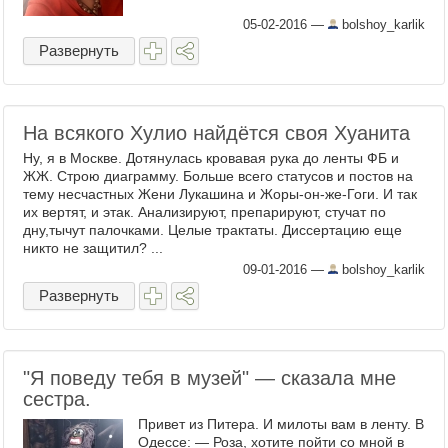
05-02-2016
—
bolshoy_karlik
Развернуть
На всякого Хулио найдётся своя Хуанита
Ну, я в Москве. Дотянулась кровавая рука до ленты ФБ и
ЖЖ. Строю диаграмму. Больше всего статусов и постов на
тему несчастных Жени Лукашина и Жоры-он-же-Гоги. И так
их вертят, и этак. Анализируют, препарируют, стучат по
дну,тычут палочками. Целые трактаты. Диссертацию еще
никто не защитил? ...
09-01-2016
—
bolshoy_karlik
Развернуть
"Я поведу тебя в музей" — сказала мне
сестра.
Привет из Питера. И милоты вам в ленту. В
Одессе: — Роза, хотите пойти со мной в