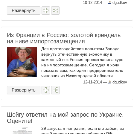
среди жен российских чиновников за 2013-
10-12-2014
—
dgudkov
й год . Как и в прошло ...
Развернуть
Из Франции в Россию: золотой крендель
на ниве импортозамещения
Для противодействия попыткам Запада
вернуть отечественную экономику в
каменный век Россия провозгласила курс
на импортозамещение. Сегодня я хочу
показать вам, как один предприниматель
чиновник из Нижегородской области
успешно перенес сельскохозяйственное
12-11-2014
—
dgudkov
производство из Франции к себ ...
Развернуть
Шойгу ответил на мой запрос по Украине.
Оцените!
29 августа я направил, если кто забыл, вот
такой запрос министру обороны РФ: