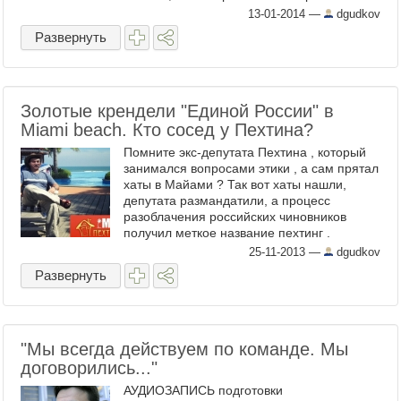
появились намного раньше. В России.
13-01-2014
—
dgudkov
Единой. Решил написать пост сразу, как
Развернуть
только ...
Золотые крендели "Единой России" в
Miami beach. Кто сосед у Пехтина?
Помните экс-депутата Пехтина , который
занимался вопросами этики , а сам прятал
хаты в Майами ? Так вот хаты нашли,
депутата размандатили, а процесс
разоблачения российских чиновников
получил меткое название пехтинг .
Предлагаю отпехтинговать еще одного
25-11-2013
—
dgudkov
крупного чиновника, который ...
Развернуть
"Мы всегда действуем по команде. Мы
договорились..."
АУДИОЗАПИСЬ подготовки