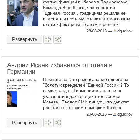
фальсификаций выборов в Подмосковье!
Команда Воробьева, члена партии
"Единая Россия", традициям решила не
изменять и поэтому готовится к массовым
фальсификациям. Главам городов и
районов задача поставлена такая:
28-08-2013
—
dgudkov
Воробьев должен победить в первом туре,
Развернуть
а ...
Андрей Исаев избавился от отеля в
Германии
Помните вот это разоблачение одного из
"Золотых кренделей "Единой России"? То
самое, когда в Германии мы нашли не
указанный в декларации отель семьи
Исаева . Так вот СМИ пишут , что депутат
расстался со своим немецким бизнес-
активом. Спасибо всем, кто помогал нам в
20-08-2013
—
dgudkov
...
Развернуть