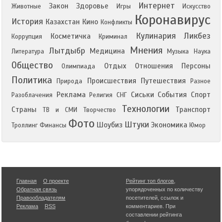
Интернет
Закон
Здоровье
Животные
Игры
Искусство
Коронавирус
История
Казахстан
Кино
Конфликты
Кулинария
Ликбез
Косметичка
Коррупция
Криминал
Мнения
Лытдыбр
Медицина
Литература
Музыка
Наука
Общество
Отдых
Отношения
Персоны
Олимпиада
Политика
Происшествия
Путешествия
Природа
Разное
Реклама
Сиськи
События
Спорт
Разоблачения
Религия
СНГ
Технологии
Страны
Транспорт
ТВ и СМИ
Творчество
Фото
Штуки
Шоубиз
Экономика
Троллинг
Финансы
Юмор
Главная
О проекте
Рейтинг топ блогов
,
Обратная связь
упорядоченных по количеству
Правообладателям
посетителей, ссылок и
Реклама
RSS
комментариев. При
составлении рейтинга