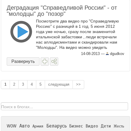
Деградация "Справедливой России" - от
"молодцы" до "позор"
Посмотрите два видео про "Справедливую
Россию" с разницей в 1 год. 5 июня 2012
года уже ночью, сразу после знаменитой
итальянской забастовки , люди встречали
нас аплодисментами и скандировали нам
"Молодцы". На видео можно увидеть
Левичева : ютьюб И вот вчерашний позор, ...
14-08-2013
—
dgudkov
Развернуть
1
2
3
4
5
следующая
>>
Авто
Беларусь
WOW
Бизнес
Видео
Дети
Армия
Жесть