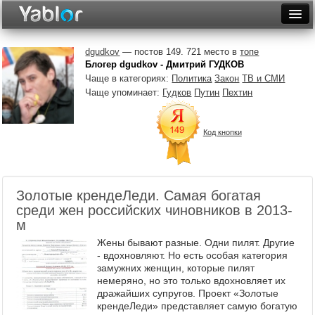
Разместить статью
Войти
dgudkov
— постов 149. 721 место в
топе
Блогер dgudkov - Дмитрий ГУДКОВ
Неделя
Чаще в категориях:
Политика
Закон
ТВ и СМИ
Чаще упоминает:
Гудков
Путин
Пехтин
Месяц
Рейтинги
Код кнопки
Архив
Фототоп
Золотые крендеЛеди. Самая богатая
среди жен российских чиновников в 2013-
Видеотоп
м
Жены бывают разные. Одни пилят. Другие
- вдохновляют. Но есть особая категория
замужних женщин, которые пилят
немеряно, но это только вдохновляет их
дражайших супругов. Проект «Золотые
крендеЛеди» представляет самую богатую