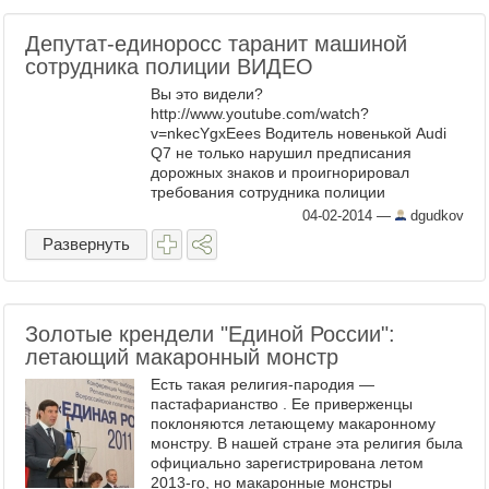
Депутат-единоросс таранит машиной
сотрудника полиции ВИДЕО
Вы это видели?
http://www.youtube.com/watch?
v=nkecYgxEees Водитель новенькой Audi
Q7 не только нарушил предписания
дорожных знаков и проигнорировал
требования сотрудника полиции
остановиться, но и буквально наехал на
04-02-2014
—
dgudkov
сотрудника правоохранительных органов.
Развернуть
Так кто же этот ...
Золотые крендели "Единой России":
летающий макаронный монстр
Есть такая религия-пародия —
пастафарианство . Ее приверженцы
поклоняются летающему макаронному
монстру. В нашей стране эта религия была
официально зарегистрирована летом
2013-го, но макаронные монстры