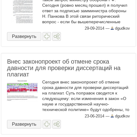
Сегодня (ровно месяц прошел) я получил
ответ за подписью замминистра обороны
Н. Панкова В этой связи риторический
вопрос - если бы вышеперечисленные
военнослужащие, о которых идет речь в
29-09-2014
—
dgudkov
моем письме, не ...
Развернуть
Внес законопроект об отмене срока
давности для проверки диссертаций на
плагиат
Сегодня внес законопроект об отмене
срока давности для проверки диссертаций
на плагиат. Суть поправок сводится к
следующему: если изменения в закон «О
науке и государственной научно-
технической политике» будут одобрены, то
оспорить решение Высшей
23-06-2014
—
dgudkov
аттестационной комиссии (ВАК) о
Развернуть
присужде ...