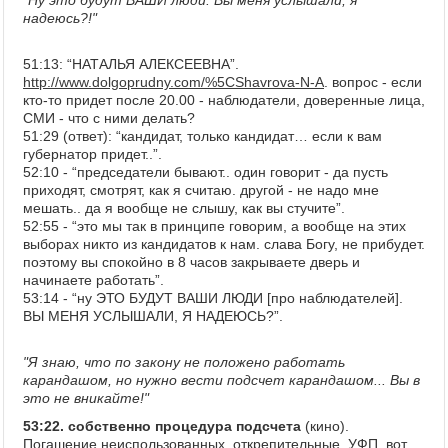
"Ну это будут ВАШИ люди. Вы меня услышали, я
надеюсь?!"
51:13: “НАТАЛЬЯ АЛЕКСЕЕВНА”.
http://www.dolgoprudny.com/%5CShavrova-N-A
. вопрос - если
кто-то придет после 20.00 - наблюдатели, доверенные лица,
СМИ - что с ними делать?
51:29 (ответ): “кандидат, только кандидат… если к вам
губернатор придет..”.
52:10 - “председатели бывают.. один говорит - да пусть
приходят, смотрят, как я считаю. другой - не надо мне
мешать.. да я вообще не слышу, как вы стучите”.
52:55 - “это мы так в принципе говорим, а вообще на этих
выборах никто из кандидатов к нам. слава Богу, не прибудет.
поэтому вы спокойно в 8 часов закрываете дверь и
начинаете работать”.
53:14 - “ну ЭТО БУДУТ ВАШИ ЛЮДИ [про наблюдателей].
ВЫ МЕНЯ УСЛЫШАЛИ, Я НАДЕЮСЬ?”.
"Я знаю, что по закону не положено работать
карандашом, но нужно вести подсчет карандашом... Вы в
это не вникайте!"
53:22. собственно процедура подсчета
(кино).
Погашение неиспользованных, открепительные, УФП, вот