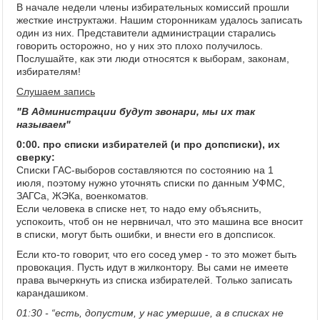
В начале недели члены избирательных комиссий прошли
жесткие инструктажи. Нашим сторонникам удалось записать
один из них. Представители администрации старались
говорить осторожно, но у них это плохо получилось.
Послушайте, как эти люди относятся к выборам, законам,
избирателям!
Слушаем запись
"В Администрации будут звонари, мы их так
называем"
0:00. про списки избирателей (и про допсписки), их
сверку:
Списки ГАС-выборов составляются по состоянию на 1
июля, поэтому нужно уточнять списки по данным УФМС,
ЗАГСа, ЖЭКа, военкоматов.
Если человека в списке нет, то надо ему объяснить,
успокоить, чтоб он не нервничал, что это машина все вносит
в списки, могут быть ошибки, и внести его в допсписок.
Если кто-то говорит, что его сосед умер - то это может быть
провокация. Пусть идут в жилконтору. Вы сами не имеете
права вычеркнуть из списка избирателей. Только записать
карандашиком.
01:30 - “есть, допустим, у нас умершие, а в списках не