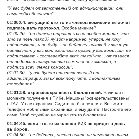
"У вас будет ответственный от администрации, они
сами себя обозначат"
01:00:04. ситуация: кто-то из членов комиссии не хочет
подписывать протокол
. Особое мнение?
01:00:20 - “он должен отразить свое особое мнение. что
это за член такой? ну вот например, уперся, не хочу
подписывать, и не буду… не бейтесь. никакой у вас тут
битвы нет. у вас коллегиальный орган, у вас комиссия. не
подписывает - составляйте акт: такой-то... отказался
от подписи в присутствии всех членов комиссии, и
подписи всех членов комиссии”.
01:01:30 - “у вас будет ответственный от
администрации, вы их всех получите, с контактным
телефоном”.
01:01:58. охрана/сохранность бюллетеней.
Начиная с
момента получения в ТИКе. Машины “освидетельствованы”
в ГАИ. У вас охранник. Сидите на бюллетенях. Возьмите
телефон мобильный охранника, и ему дайте. Настройте его
сами. Чтоб случайно не украл кто-то бюллетени.
01:04:45. если кто-то из членов УИК не придет в день
выборов.
01:04:50 - “не бейтесь, никого никто не заменяет никем.