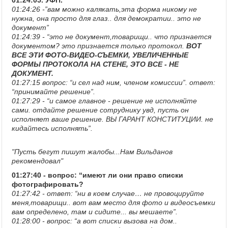
01:24:05. УФП.
01:24:26 -”вам можно калякать,эта форма никому не
нужна, она просто для глаз.. для демократии.. это не
документ”
01:24:39 - “это не документ,товарищи.. что признается
документом? это признается только протокол.
ВОТ
ВСЕ ЭТИ ФОТО-ВИДЕО-СЪЕМКИ, УВЕЛИЧЕННЫЕ
ФОРМЫ ПРОТОКОЛА НА СТЕНЕ, ЭТО ВСЕ - НЕ
ДОКУМЕНТ.
01:27:15 вопрос: “и сел над ним, членом комиссии”. ответ:
“принимайте решение”.
01:27:29 - “и самое главное - решение не исполняйте
сами. отдайте решение сотруднику увд, пусть он
исполняет ваше решение. ВЫ ГАРАНТ КОНСТИТУЦИИ. не
кидайтесь исполнять”.
"Пусть бегут пишут жалобы...Нам Вильданов
рекомендовал"
01:27:40 - вопрос: “имеют ли они право списки
фотографировать?
01:27:42 - ответ: “ни в коем случае… не провоцируйте
меня,товарищи.. вот вам место для фото и видеосъемки
вам определено, там и сидите... вы мешаете”.
01:28:00 - вопрос: “а вот списки вызова на дом..