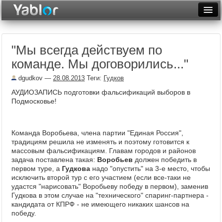
Разместить статью
Войти
"Мы всегда действуем по
Неделя
команде. Мы договорились..."
Месяц
dgudkov
—
28.08.2013
Теги:
Гудков
Рейтинги
АУДИОЗАПИСЬ подготовки фальсификаций выборов в
Подмосковье!
Архив
Фототоп
Команда Воробьева, члена партии "Единая Россия",
традициям решила не изменять и поэтому готовится к
Видеотоп
массовым фальсификациям. Главам городов и районов
задача поставлена такая:
Воробьев
должен победить в
первом туре, а
Гудкова
надо "опустить" на 3-е место, чтобы
исключить второй тур с его участием (если все-таки не
удастся "нарисовать" Воробьеву победу в первом), заменив
Гудкова в этом случае на "технического" спаринг-партнера -
кандидата от КПРФ - не имеющего никаких шансов на
победу.