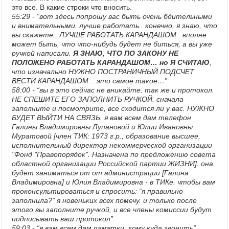
это все. В какие строки что вносить.
55:29 - “вот здесь попрошу вас быть очень бдительными
и внимательными. лучше работать.. конечно, я знаю, что
вы скажете.. ЛУЧШЕ РАБОТАТЬ КАРАНДАШОМ.. вполне
может быть, что что-нибудь будет не биться, а вы уже
ручкой написали.
Я ЗНАЮ, ЧТО ПО ЗАКОНУ НЕ
ПОЛОЖЕНО РАБОТАТЬ КАРАНДАШОМ… но Я СЧИТАЮ
,
что изначально НУЖНО ПОСТРАНИЧНЫЙ ПОДСЧЕТ
ВЕСТИ КАРАНДАШОМ... это самое такое…”.
58:00 - “вы в это сейчас не вникайте. так же и протокол.
НЕ СПЕШИТЕ ЕГО ЗАПОЛНИТЬ РУЧКОЙ. сначала
заполните и посмотрите, все сходится ли у вас. НУЖНО
БУДЕТ ВЫЙТИ НА СВЯЗЬ. я вам всем дам телефон
Галины Владимировны Лупановой и Юлии Ивановны
Муратовой [член ТИК: 1973 г.р., образование высшее,
исполнительный директор некоммерческой организации
"Фонд "Правопорядок". Назначена по предложению совета
областной организации Российской партии ЖИЗНИ]. она
будет заниматься от от администрации [Галина
Владимировна] и Юлия Владимировна - в ТИКе. чтобы вам
проконсультироваться и спросить: “я правильно
заполнила?” я новеньких всех помечу. и только после
этого вы заполните ручкой, и все члены комиссии будут
подписывать ваш протокол”.
59:03 - “я вам всем дам памятки, кому куда звонить”.