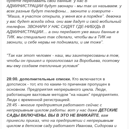
будете передавать свои данные. у нас В
АДМИНИСТРАЦИИ будут звонари - мы так их называем. у
всех разные будут телефоны... звоните и говорите -
“Маша, я участок открыла, у меня все в порядке”. девочка
у вас будет всегда одна. они вам дадут и свой мобильный
телефон. ЗВОНАРИ У НАС СИДЯТ ГДЕ-НИБУДЬ В
АДМИНИСТРАЦИИ… а они передают уже ваши данные в
ТИК. мы специально так сделали, чтобы вы в ТИК не
звонили, и себе нервы не поднимали, и им тоже”.
"Так как этот человек - наш, мы заинтересованы в том,
чтобы он пришел и проголосовал за Воробьева, поэтому
мы ему создаем тепличные условия"
28:00. дополнительные списки.
Кто включается в
допсписок - тот, кто по каким-то причинам пропущен в
основном. Предприятия непрерывного цикла. Люди,
работающие вахтовым методом “на наших” предприятиях.
Люди с временной регистрацией.
28:45 - многие предприятия работают сейчас с
непрерывным циклом работы. вот у нас даже
ДЕТСКИЕ
САДЫ ВКЛЮЧЕНЫ. ВЫ В ЭТО НЕ ВНИКАЙТЕ
, вам
принесли приказ, что на предприятии с непрерывным
циклом в детском саду работают Иванова, Сидорова и