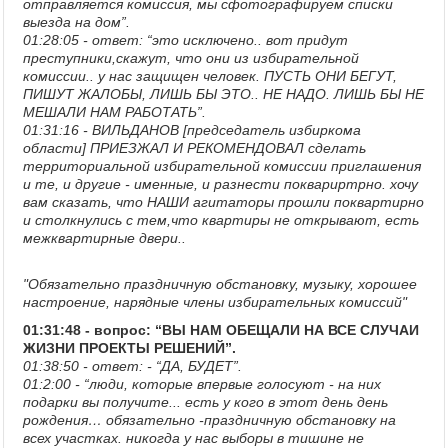
отправляется комиссия, мы сфотографируем списки
выезда на дом”.
01:28:05 - ответ: “это исключено.. вот придут
преступники,скажут, что они из избирательной
комиссии.. у нас защищен человек. ПУСТЬ ОНИ БЕГУТ,
ПИШУТ ЖАЛОБЫ, ЛИШЬ БЫ ЭТО.. НЕ НАДО. ЛИШЬ БЫ НЕ
МЕШАЛИ НАМ РАБОТАТЬ”.
01:31:16 - ВИЛЬДАНОВ [председатель избиркома
области] ПРИЕЗЖАЛ И РЕКОМЕНДОВАЛ сделать
территориальной избирательной комиссии приглашения
и те, и другие - именные, и разнести поквариртрно. хочу
вам сказать, что НАШИ агитаторы прошли поквартирно
и столкнулись с тем,что квартиры не открывают, есть
межквартирные двери..
"Обязательно праздничную обстановку, музыку, хорошее
настроение, нарядные члены избирательных комиссий"
01:31:48 - вопрос: “ВЫ НАМ ОБЕЩАЛИ НА ВСЕ СЛУЧАИ
ЖИЗНИ ПРОЕКТЫ РЕШЕНИЙ”.
01:38:50 - ответ: - “ДА, БУДЕТ”.
01:2:00 - “люди, которые впервые голосуют - на них
подарки вы получите... есть у кого в этот день день
рождения… обязательно -праздничную обстановку на
всех участках. никогда у нас выборы в тишине не