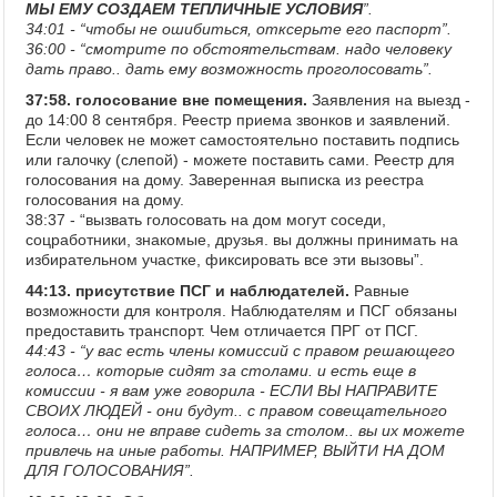
МЫ ЕМУ СОЗДАЕМ ТЕПЛИЧНЫЕ УСЛОВИЯ
”.
34:01 - “чтобы не ошибиться, отксерьте его паспорт”.
36:00 - “смотрите по обстоятельствам. надо человеку
дать право.. дать ему возможность проголосовать”.
37:58. голосование вне помещения.
Заявления на выезд -
до 14:00 8 сентября. Реестр приема звонков и заявлений.
Если человек не может самостоятельно поставить подпись
или галочку (слепой) - можете поставить сами. Реестр для
голосования на дому. Заверенная выписка из реестра
голосования на дому.
38:37 - “вызвать голосовать на дом могут соседи,
соцработники, знакомые, друзья. вы должны принимать на
избирательном участке, фиксировать все эти вызовы”.
44:13. присутствие ПСГ и наблюдателей.
Равные
возможности для контроля. Наблюдателям и ПСГ обязаны
предоставить транспорт. Чем отличается ПРГ от ПСГ.
44:43 - “у вас есть члены комиссий с правом решающего
голоса… которые сидят за столами. и есть еще в
комиссии - я вам уже говорила - ЕСЛИ ВЫ НАПРАВИТЕ
СВОИХ ЛЮДЕЙ - они будут.. с правом совещательного
голоса… они не вправе сидеть за столом.. вы их можете
привлечь на иные работы. НАПРИМЕР, ВЫЙТИ НА ДОМ
ДЛЯ ГОЛОСОВАНИЯ”.