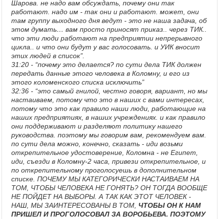
Шарова. не надо вам обсуждать, почему они так
работают. надо им - так они и работают. может, они
там группу выходного дня ведут - это не наша задача, об
этом думать… вам просто приносят приказ.. через ТИК..
что эти люди работают на предприятии непрерывного
цикла.. и что они будут у вас голосовать. и УИК вносит
этих людей в список”.
31:20 - “почему это делается? по сути дела ТИК должен
передать данные этого человека в Коломну, и его из
этого коломенского списка исключить”
32:36 - “это самый гнилой, честно говоря, вариант, но мы
настаиваем, потому что это в наших с вами интересах,
потому что это как правило наши люди, работающие на
наших предприятиях, в наших учреждениях. и как правило
они поддерживают и разделяют политику нашего
руководства. поэтому мы говорим вам, рекомендуем вам.
по сути дела можно, конечно, сказать - иди возьми
открепительное удостоверение, Коломна - не Египет,
иди, съезди в Коломну-2 часа, привези открепительное, и
по открепительному проголосуешь в дополнительном
списке. ПОЧЕМУ МЫ КАТЕГОРИЧЕСКИ НАСТАИВАЕМ НА
ТОМ, ЧТОБЫ ЧЕЛОВЕКА НЕ ГОНЯТЬ? ОН ТОГДА ВООБЩЕ
НЕ ПОЙДЕТ НА ВЫБОРЫ. А ТАК КАК ЭТОТ ЧЕЛОВЕК -
НАШ, МЫ ЗАИНТЕРЕСОВАНЫ В ТОМ,
ЧТОБЫ ОН К НАМ
ПРИШЕЛ И ПРОГОЛОСОВАЛ ЗА ВОРОБЬЕВА. ПОЭТОМУ