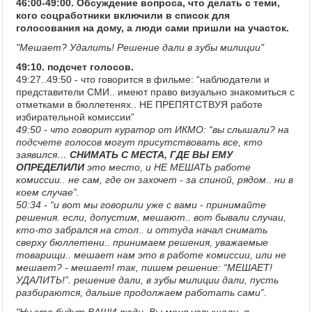
46:00-49:00. Обсуждение вопроса, что делать с теми,
кого соцработники включили в список для
голосования на дому, а люди сами пришли на участок.
"Мешает? Удалить! Решение дали в зубы милиции"
49:10. подсчет голосов.
49:27..49:50 - что говорится в фильме: “наблюдатели и
представители СМИ.. имеют право визуально знакомиться с
отметками в бюллетенях.. НЕ ПРЕПЯТСТВУЯ работе
избирательной комиссии”
49:50 - что говорит куратор от ИКМО: “вы слышали? на
подсчете голосов могут присутствовать все, кто
заявился…
СНИМАТЬ С МЕСТА, ГДЕ ВЫ ЕМУ
ОПРЕДЕЛИЛИ
это место, и НЕ МЕШАТЬ работе
комиссии.. не сам, где он захочет - за спиной, рядом.. ни в
коем случае”.
50:34 - “и вот мы говорили уже с вами - принимайте
решения. если, допустим, мешают.. вот бывали случаи,
кто-то забрался на стол.. и оттуда начал снимать
сверху бюллетени.. принимаем решения, уважаемые
товарищи.. мешает нам это в работе комиссии, или не
мешает? - мешает! так, пишем решение: “МЕШАЕТ!
УДАЛИТЬ!”. решение дали, в зубы милиции дали, пусть
разбираются, дальше продолжаем работать сами”.