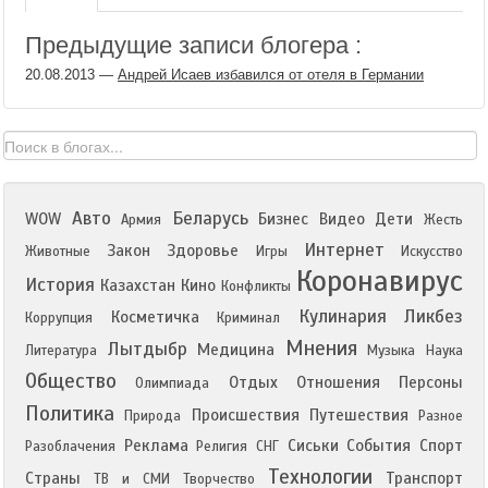
Предыдущие записи блогера :
20.08.2013
—
Андрей Исаев избавился от отеля в Германии
Авто
Беларусь
WOW
Бизнес
Видео
Дети
Армия
Жесть
Интернет
Закон
Здоровье
Животные
Игры
Искусство
Коронавирус
История
Казахстан
Кино
Конфликты
Кулинария
Ликбез
Косметичка
Коррупция
Криминал
Мнения
Лытдыбр
Медицина
Литература
Музыка
Наука
Общество
Отдых
Отношения
Персоны
Олимпиада
Политика
Происшествия
Путешествия
Природа
Разное
Реклама
Сиськи
События
Спорт
Разоблачения
Религия
СНГ
Технологии
Страны
Транспорт
ТВ и СМИ
Творчество