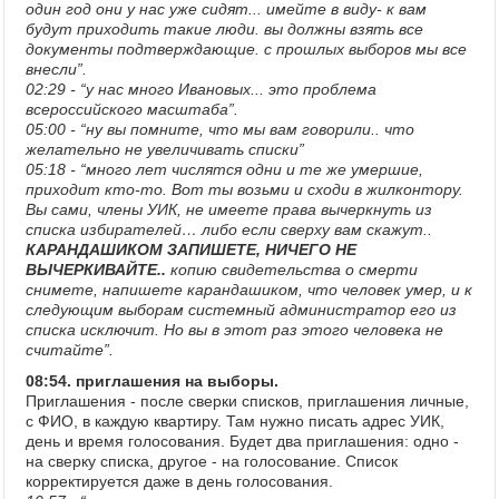
один год они у нас уже сидят... имейте в виду- к вам
будут приходить такие люди. вы должны взять все
документы подтверждающие. с прошлых выборов мы все
внесли”.
02:29 - “у нас много Ивановых... это проблема
всероссийского масштаба”.
05:00 - “ну вы помните, что мы вам говорили.. что
желательно не увеличивать списки”
05:18 - “много лет числятся одни и те же умершие,
приходит кто-то. Вот ты возьми и сходи в жилконтору.
Вы сами, члены УИК, не имеете права вычеркнуть из
списка избирателей… либо если сверху вам скажут..
КАРАНДАШИКОМ ЗАПИШЕТЕ, НИЧЕГО НЕ
ВЫЧЕРКИВАЙТЕ..
копию свидетельства о смерти
снимете, напишете карандашиком, что человек умер, и к
следующим выборам системный администратор его из
списка исключит. Но вы в этот раз этого человека не
считайте”.
08:54. приглашения на выборы.
Приглашения - после сверки списков, приглашения личные,
с ФИО, в каждую квартиру. Там нужно писать адрес УИК,
день и время голосования. Будет два приглашения: одно -
на сверку списка, другое - на голосование. Список
корректируется даже в день голосования.