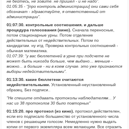
не бейтесь, не зовите. не пришел - и не надо”.
01:05:35 - “[про контроль администрации] они сами себя
обозначат - здравствуйте, я ответственный от
администрации”.
01:07:30. контрольные соотношения. и дальше
процедура голосования (кино).
Сначала переносные,
потом стационарные урны. Потом отделение
действительных от недействительных. Потом по
кандидатам. ну итд. Проверка контрольных соотношений -
обычная математика.
01:07:39: “у вас бюллетеней в урне при подсчете не
может быть никогда больше, чем выдано… меньше -
можно... а больше - ни в коем случае. это уже признаются
выборы недействительными”.
01:13:30. какие бюллетени считаются
недействительными.
Установленный-неустановленный
образец. Без подписи..
"Не спешите отдавать протоколы наблюдателям... У
нас из 38 протоколов 30 было повторных"
01:15:20. про протокол (из кино).
протокол действителен,
если его подписало большинство от установленного числа
членов с решающим голосом. Немедленно нужно выдать
копии от первого экземпляра всем желающим. Все отразить