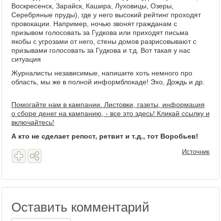
Воскресенск, Зарайск, Кашира, Луховицы, Озеры,
Серебряные пруды), где у него высокий рейтинг проходят
провокации. Например, ночью звонят гражданам с
призывом голосовать за Гудкова или приходят письма
якобы с угрозами от него, стены домов разрисовывают с
призывами голосовать за Гудкова и т.д. Вот такая у нас
ситуация
Журналисты независимые, напишите хоть немного про
область, мы же в полной информблокаде! Эхо, Дождь и др.
Помогайте нам в кампании. Листовки, газеты, информация
о сборе денег на кампанию, - все это здесь! Кликай ссылку и
включайтесь!
А кто не сделает репост, ретвит и т.д., тот Воробьев!
Источник
Оставить комментарий