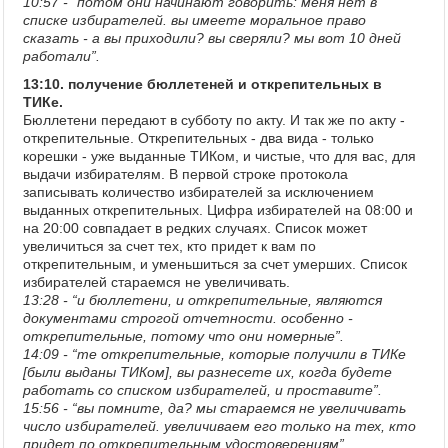
10:57 - “потом они начинают говорить: меня нет в
списке избирателей. вы имеете моральное право
сказать - а вы приходили? вы сверяли? мы вот 10 дней
работали”.
13:10. получение бюллетеней и открепительных в
ТИКе.
Бюллетени передают в субботу по акту. И так же по акту -
открепительные. Открепительных - два вида - только
корешки - уже выданные ТИКом, и чистые, что для вас, для
выдачи избирателям. В первой строке протокола
записывать количество избирателей за исключением
выданных открепительных. Цифра избирателей на 08:00 и
на 20:00 совпадает в редких случаях. Список может
увеличиться за счет тех, кто придет к вам по
открепительным, и уменьшиться за счет умерших. Список
избирателей стараемся не увеличивать.
13:28 - “и бюллетени, и открепительные, являются
документами строгой отчетности. особенно -
открепительные, потому что они номерные”.
14:09 - “те открепительные, которые получили в ТИКе
[были выданы ТИКом], вы разнесете их, когда будете
работать со списком избирателей, и проставите”.
15:56 - “вы помните, да? мы стараемся не увеличивать
число избирателей. увеличиваем его только на тех, кто
придет по открепительным удостоверениям”.