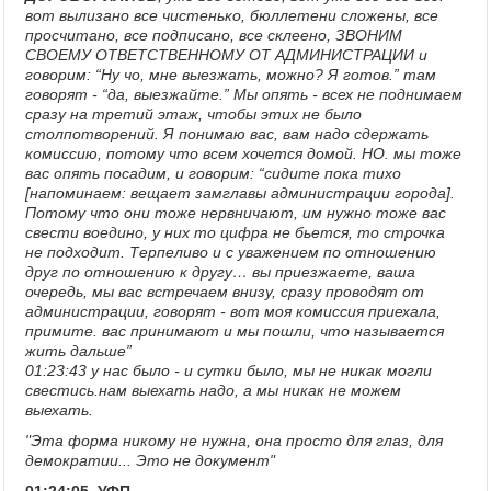
вот вылизано все чистенько, бюллетени сложены, все
просчитано, все подписано, все склеено, ЗВОНИМ
СВОЕМУ ОТВЕТСТВЕННОМУ ОТ АДМИНИСТРАЦИИ и
говорим: “Ну чо, мне выезжать, можно? Я готов.” там
говорят - “да, выезжайте.” Мы опять - всех не поднимаем
сразу на третий этаж, чтобы этих не было
столпотворений. Я понимаю вас, вам надо сдержать
комиссию, потому что всем хочется домой. НО. мы тоже
вас опять посадим, и говорим: “сидите пока тихо
[напоминаем: вещает замглавы администрации города].
Потому что они тоже нервничают, им нужно тоже вас
свести воедино, у них то цифра не бьется, то строчка
не подходит. Терпеливо и с уважением по отношению
друг по отношению к другу… вы приезжаете, ваша
очередь, мы вас встречаем внизу, сразу проводят от
администрации, говорят - вот моя комиссия приехала,
примите. вас принимают и мы пошли, что называется
жить дальше”
01:23:43 у нас было - и сутки было, мы не никак могли
свестись.нам выехать надо, а мы никак не можем
выехать.
"Эта форма никому не нужна, она просто для глаз, для
демократии... Это не документ"