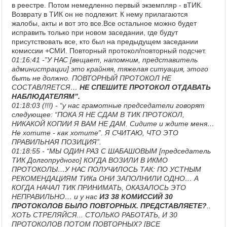
в реестре. Потом немедленно первый экземпляр - вТИК.
Возврату в ТИК он не подлежит. К нему прилагаются
жалобы, акты и вот это все.Все остальное можно будет
исправить только при новом заседании, где будут
присутствовать все, кто был на предыдущем заседании
комиссии +СМИ. Повторный протокол/повторный подсчет.
01:16:41 -”У НАС [вещает, напомним, представитель
администрации] это крайняя, тяжелая ситуация, этого
быть не должно. ПОВТОРНЫЙ ПРОТОКОЛ НЕ
СОСТАВЛЯЕТСЯ…
НЕ СПЕШИТЕ ПРОТОКОЛ ОТДАВАТЬ
НАБЛЮДАТЕЛЯМ”.
01:18:03 (!!!) - “у нас грамотные председатели говорят
следующее: “ПОКА Я НЕ СДАМ В ТИК ПРОТОКОЛ,
НИКАКОЙ КОПИИ Я ВАМ НЕ ДАМ. Сидите и ждите меня…
Не хотите - как хотите”. Я СЧИТАЮ, ЧТО ЭТО
ПРАВИЛЬНАЯ ПОЗИЦИЯ”.
01:18:55 - “МЫ ОДИН РАЗ С ШАБАШОВЫМ [председатель
ТИК Долгопрудного] КОГДА ВОЗИЛИ В ИКМО
ПРОТОКОЛЫ…У НАС ПОЛУЧИЛОСЬ ТАК: ПО УСТНЫМ
РЕКОМЕНДАЦИЯМ ТИКа ОНИ ЗАПОЛНИЛИ ОДНО… А
КОГДА НАЧАЛ ТИК ПРИНИМАТЬ, ОКАЗАЛОСЬ ЭТО
НЕПРАВИЛЬНО… и у нас
ИЗ 38 КОМИССИЙ 30
ПРОТОКОЛОВ БЫЛО ПОВТОРНЫХ. ПРЕДСТАВЛЯЕТЕ?
..
ХОТЬ СТРЕЛЯЙСЯ... СТОЛЬКО РАБОТАТЬ, И 30
ПРОТОКОЛОВ ПОТОМ ПОВТОРНЫХ? [ВСЕ