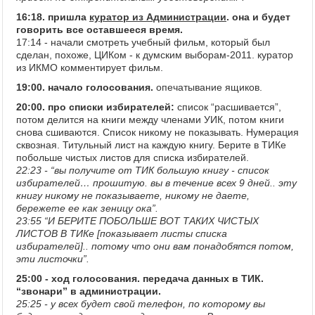
16:18. пришла
куратор из Администрации
. она и будет
говорить все оставшееся время.
17:14 - начали смотреть учебный фильм, который был
сделан, похоже, ЦИКом - к думским выборам-2011. куратор
из ИКМО комментирует фильм.
19:00. начало голосования.
опечатывание ящиков.
20:00. про списки избирателей:
список “расшивается”,
потом делится на книги между членами УИК, потом книги
снова сшиваются. Список никому не показывать. Нумерация
сквозная. Титульный лист на каждую книгу. Берите в ТИКе
побольше чистых листов для списка избирателей.
22:23 - “вы получите от ТИК большую книгу - список
избирателей… прошитую. вы в течение всех 9 дней.. эту
книгу никому не показываете, никому не даете,
бережете ее как зеницу ока”.
23:55 “И БЕРИТЕ ПОБОЛЬШЕ ВОТ ТАКИХ ЧИСТЫХ
ЛИСТОВ В ТИКе [показывает листы списка
избирателей].. потому что они вам понадобятся потом,
эти листочки”.
25:00 - ход голосования. передача данных в ТИК.
“звонари” в администрации.
25:25 - у всех будет свой телефон, по которому вы