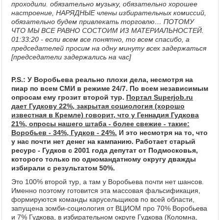
проходили. обязательно музыку, обязательно хорошее
настроение, НАРЯДНЫЕ члены избирательных комиссий,
обязательно будем привлекать торговлю… ПОТОМУ
ЧТО МЫ ВСЕ РАВНО СОСТОИМ ИЗ МАТЕРИАЛЬНОСТЕЙ.
01:33:20 - если всем все понятно, то всем спасибо, а
председателей просим на одну минуту всех задержаться
[председатели задержались на час]
P.S.: У Воробьева реально плохи дела, несмотря на
пиар по всем СМИ в режиме 24/7. По всем независимым
опросам ему грозит второй тур.
Портал Superjob.ru
дает Гудкову 22%, закрытая социология (хорошо
известная в Кремле) говорит, что у Геннадия Гудкова
21%, опросы нашего штаба - более свежие - такие:
Воробьев - 34%, Гудков - 24%.
И это несмотря на то, что
у нас почти нет денег на кампанию. Работает старый
ресурс - Гудков с 2001 года депутат от Подмосковья,
которого только по одномандатному округу дважды
избирали с результатом 50%.
Это 100% второй тур, а там у Воробьева почти нет шансов.
Именно поэтому готовится эта массовая фальсификация,
формируются команды карусельщиков по всей области,
запущена зомби-социология от ВЦИОМ про 70% Воробьева
и 7% Гудкова, в избирательном округе Гудкова (Коломна,