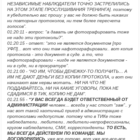
НЕЗАВИСИМЫЕ НАБЛЮДАТЕЛИ ТОЧНО ЗАСТРЕЛИЛИСЬ
НА ЭТОМ ЭТАПЕ ПРОСЛУШИВАНИЯ ТРЕНИНГА]. поэтому
я убедительно вас прошу: у вас не должно быть никаких
ни повторных протоколов, ни тем более пересчета
голосов”.
01:20:11 - вопрос: “а давать им фотографировать тоже
не надо эти протоколы?”.
01:20:15 - ответ: “это не является документом [про
УФП]... вот что они там нафотографировали.. вот копия
протокола - это документ в суде. а то, что
нафотографировали - нигде не является документом -
ни в суде, ни в прокуратуре”.
01:21:00 - “НО ИМ, ЧТОБЫ ДЕНЕЖКУ-ТО ПОЛУЧИТЬ… А
ИМ НЕ ДАЮТ ДЕНЬГИ БЕЗ КОПИИ ПРОТОКОЛА, и вот они
начинают вам нервы мотать.. НИ НА ЧТО НЕ
ПОДДАВАЙТЕСЬ, НИ НА КАКИЕ УГОВОРЫ, ПОКА НЕ
СДАДИМСЯ В ТИК, КОПИЮ НЕ ДАМ”.
01:21:55 -
“У ВАС ВСЕГДА БУДЕТ ОТВЕТСТВЕННЫЙ ОТ
АДМИНИСТРАЦИИ
человек… всегда у нас стоит “зам”.. у
нас вот такой хаотичный приезд в администрацию с
протоколами недопустим. потому что в ТИКе тоже
наблюдатели.. любители.. любители-непрофессионалы,
кругом наблюдатели, СМИ, корреспонденты.
ТО ЕСТЬ,
МЫ ВСЕГДА ДЕЙСТВУЕМ ПО КОМАНДЕ. МЫ
ДОГОВОРИЛИСЬ
, уже все готово, вот уже все-все-все.