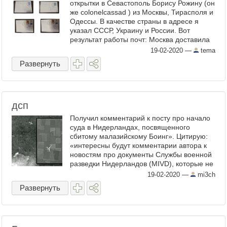
открытки в Севастополь Борису Рожину (он
же colonelcassad ) из Москвы, Тирасполя и
Одессы. В качестве страны в адресе я
указал СССР, Украину и России. Вот
результат работы почт: Москва доставила
открытки во все три страны.
19-02-2020
—
tema
Приднестровье (с ...
Развернуть
дсп
Получил комментарий к посту про начало
суда в Нидерландах, посвященного
сбитому малазийскому Боинг». Цитирую:
«интересны будут комментарии автора к
новостям про документы Службы военной
разведки Нидерландов (MIVD), которые не
укладываются в упомянутые в посте
19-02-2020
—
mi3ch
факты. ...
Развернуть