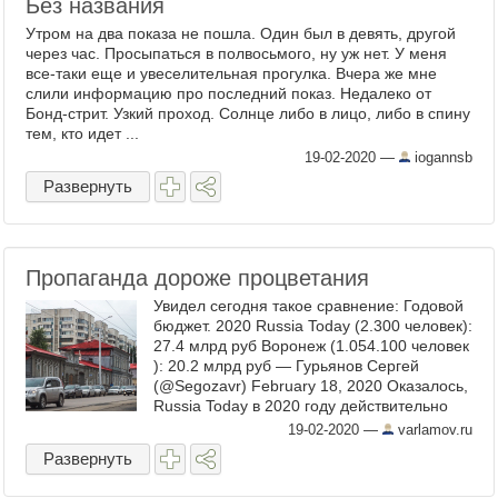
Без названия
Утром на два показа не пошла. Один был в девять, другой
через час. Просыпаться в полвосьмого, ну уж нет. У меня
все-таки еще и увеселительная прогулка. Вчера же мне
слили информацию про последний показ. Недалеко от
Бонд-стрит. Узкий проход. Солнце либо в лицо, либо в спину
тем, кто идет ...
19-02-2020
—
iogannsb
Развернуть
Пропаганда дороже процветания
Увидел сегодня такое сравнение: Годовой
бюджет. 2020 Russia Today (2.300 человек):
27.4 млрд руб Воронеж (1.054.100 человек
): 20.2 млрд руб — Гурьянов Сергей
(@Segozavr) February 18, 2020 Оказалось,
Russia Today в 2020 году действительно
должен получить из федерального
19-02-2020
—
varlamov.ru
бюджета ...
Развернуть