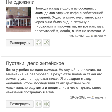
Не сдюжили
Полгода назад в одном из соседних с
моим домов открыли кафе с собственной
пекарней: Ходил я мимо него много раз -
через окна было видно витрину с
пирожками и пирожными, но вот наплыва
посетителей я, особо, в нём не замечал. А
в прошлые выходные иду мимо - - а внутри
19-02-2020
—
dennism
пусто. И ...
Развернуть
Пустяки, дело житейское
Детка угробил сегодня самокат. Не случайно, лихачил, на
замечания не реагировал, в результате поломка такая что
ремонту уже не подлежит никак. Я в раздрае между
желанием чтобы последствия таких действий были
максимально ощутимы и пониманием что от длительного
наказания пострадаю я в том ...
19-02-2020
—
malyshi
Развернуть