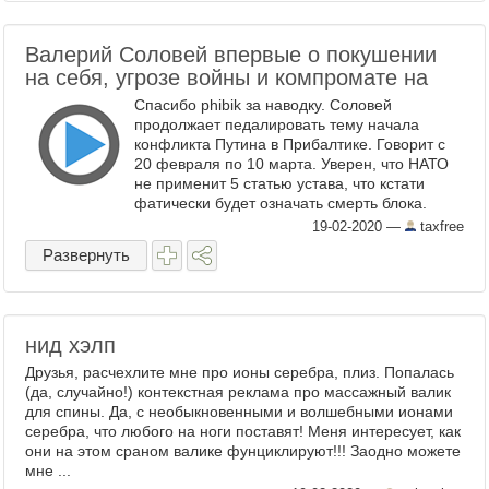
Валерий Соловей впервые о покушении
на себя, угрозе войны и компромате на
Спасибо phibik за наводку. Соловей
продолжает педалировать тему начала
конфликта Путина в Прибалтике. Говорит с
20 февраля по 10 марта. Уверен, что НАТО
не применит 5 статью устава, что кстати
фатически будет означать смерть блока.
Говорит российское руководство уверено в ...
19-02-2020
—
taxfree
Развернуть
нид хэлп
Друзья, расчехлите мне про ионы серебра, плиз. Попалась
(да, случайно!) контекстная реклама про массажный валик
для спины. Да, с необыкновенными и волшебными ионами
серебра, что любого на ноги поставят! Меня интересует, как
они на этом сраном валике фунциклируют!!! Заодно можете
мне ...