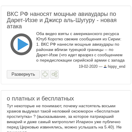
ВКС РФ наносят мощные авиаудары по
Дарет-Иззе и Джиср аль-Шугуру - новая
атака
Оба видео взяты с американского ресурса
Ютуб Коротко свежие сообщения из Сирии:
1. ВКС РФ нанесли мощные авиаудары по
районам вблизи турецкой границы -- по
Дарет-Иззе (что идет вразрез с сообщением
о передислокации сирийской армии с запада
провинции Алеппо) и Джиср аль-Шугуру на ...
19-02-2020
—
hippy_end
Развернуть
о платных и бесплатных
Тут некоторые не понимают, почему настоятель восьми
храмов выдумал такой неловкий оксюморон «бесплатная
проститутка» ? (высказывание, за которое патриарший
викарий и даже самый митрополит Иларион уже публично
перед Церковью извинялись, можно услышать на 5.40). Не