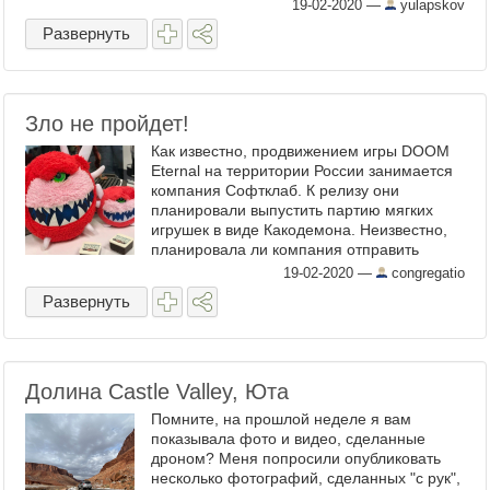
19-02-2020
—
yulapskov
Развернуть
Зло не пройдет!
Как известно, продвижением игры DOOM
Eternal на территории России занимается
компания Софтклаб. К релизу они
планировали выпустить партию мягких
игрушек в виде Какодемона. Неизвестно,
планировала ли компания отправить
данные игрушки в продажу, но российские
19-02-2020
—
congregatio
игровые СМИ сообщают, что их ...
Развернуть
Долина Castle Valley, Юта
Помните, на прошлой неделе я вам
показывала фото и видео, сделанные
дроном? Меня попросили опубликовать
несколько фотографий, сделанных "с рук",