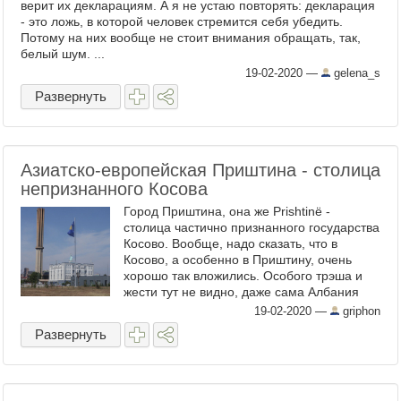
верит их декларациям. А я не устаю повторять: декларация
- это ложь, в которой человек стремится себя убедить.
Потому на них вообще не стоит внимания обращать, так,
белый шум. ...
19-02-2020
—
gelena_s
Развернуть
Азиатско-европейская Приштина - столица
непризнанного Косова
Город Приштина, она же Prishtinё -
столица частично признанного государства
Косово. Вообще, надо сказать, что в
Косово, а особенно в Приштину, очень
хорошо так вложились. Особого трэша и
жести тут не видно, даже сама Албания
выглядит куда запущеннее. Приштина
19-02-2020
—
griphon
сверкает огнями и ...
Развернуть