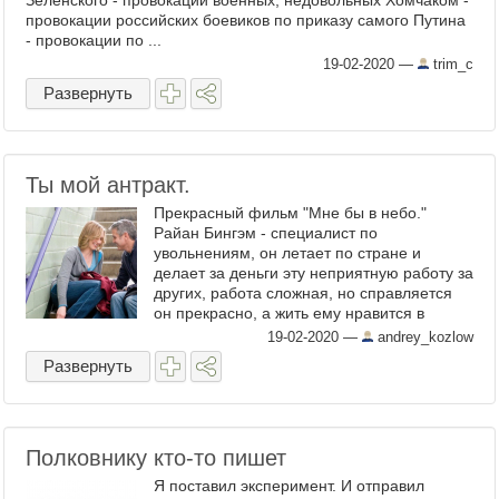
Зеленского - провокации военных, недовольных Хомчаком -
провокации российских боевиков по приказу самого Путина
- провокации по ...
19-02-2020
—
trim_c
Развернуть
Ты мой антракт.
Прекрасный фильм "Мне бы в небо."
Райан Бингэм - специалист по
увольнениям, он летает по стране и
делает за деньги эту неприятную работу за
других, работа сложная, но справляется
он прекрасно, а жить ему нравится в
дороге, в небе. Он в восторге от
19-02-2020
—
andrey_kozlow
пластикового радушия сервиса ...
Развернуть
Полковнику кто-то пишет
Я поставил эксперимент. И отправил