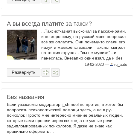
А вы всегда платите за такси?
...Таксист-азиат выскочил за пассажирами,
и по-хорошему, на русской мове попросил
всё же оплатить. Они почему-то слали его
нахуй и мамкоёпствовали. Таксист сыграл
на тонких струнах - "вы не мужики" - и
панеслась. Внезапно один взял, да и без
оглядки ушёл. На углу, ...
19-02-2020
—
ru_auto
Развернуть
Без названия
Если уважаемы модератор i_shmool не против, я хотел бы
попросить психологической помощи здесь, а не в ру-
психолог. Просто мне интересно мнение реальных людей,
которые сами прошли через всякое, а не умные речи
задипломированных психологов. Я даже не знаю как
правильно оформить ...