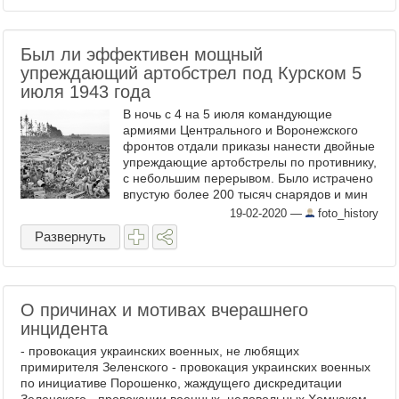
Был ли эффективен мощный
упреждающий артобстрел под Курском 5
июля 1943 года
В ночь с 4 на 5 июля командующие
армиями Центрального и Воронежского
фронтов отдали приказы нанести двойные
упреждающие артобстрелы по противнику,
с небольшим перерывом. Было истрачено
впустую более 200 тысяч снарядов и мин
— по моим подсчетам. Заодно произошла
19-02-2020
—
foto_history
демаскировка наших ...
Развернуть
О причинах и мотивах вчерашнего
инцидента
- провокация украинских военных, не любящих
примирителя Зеленского - провокация украинских военных
по инициативе Порошенко, жаждущего дискредитации