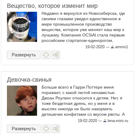
Вещество, которое изменит мир
Недавно я вернулся из Новосибирска, где
своими глазами увидел единственное в
мире промышленное производство
вещества, которое уже меняет наш мир к
лучшему. Компания OCSiAl стала первым
российским стартапом-единорогом,
который оценивается более, чем в
19-02-2020
—
ammo1
миллиард долларов. OCSiAl ...
Развернуть
Девочка-свинья
Больше всего в Гарри Поттере меня
поражает, с какой лютой ненавистью
Джоан Роулинг относится к детям. Нет, я
тоже бездетная дрянь, но у меня и в
мыслях никогда не было накормить
детишечек конфетами со вкусом рвоты. А
вот для Роулинг такое -- в порядке вещей.
19-02-2020
—
lena-miro.ru
Фото: Соцсети Что может ...
Развернуть