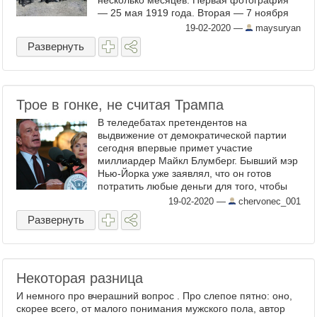
несколько месяцев. Первая фотография
— 25 мая 1919 года. Вторая — 7 ноября
1990 года. И место почти одно и то же.
19-02-2020
—
maysuryan
Но... Да, мы знаем, у ...
Развернуть
Трое в гонке, не считая Трампа
В теледебатах претендентов на
выдвижение от демократической партии
сегодня впервые примет участие
миллиардер Майкл Блумберг. Бывший мэр
Нью-Йорка уже заявлял, что он готов
потратить любые деньги для того, чтобы
остановить Трампа, и уже израсходовал на
19-02-2020
—
chervonec_001
свою предвыборную кампанию более 400
Развернуть
...
Некоторая разница
И немного про вчерашний вопрос . Про слепое пятно: оно,
скорее всего, от малого понимания мужского пола, автор