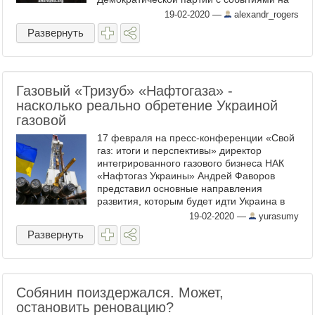
Украине. Все эти расследования
19-02-2020
—
alexandr_rogers
подкрепляются большим количеством ...
Развернуть
Газовый «Тризуб» «Нафтогаза» -
насколько реально обретение Украиной
газовой
17 февраля на пресс-конференции «Свой
газ: итоги и перспективы» директор
интегрированного газового бизнеса НАК
«Нафтогаз Украины» Андрей Фаворов
представил основные направления
развития, которым будет идти Украина в
вопросе достижения собственной газовой
19-02-2020
—
yurasumy
независимости. Ее условное ...
Развернуть
Собянин поиздержался. Может,
остановить реновацию?