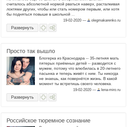
считалось абсолютной нормой рваться наверх, расталкивая
локтями других, чтобы или стать номером первым, или хотя
бы подняться повыше в школьной ...
19-02-2020
—
olegmakarenko.ru
Развернуть
Просто так вышло
Блогерка из Краснодара -- 35-летняя мать
пятерых приёмных детей -- разводится с
мужем, потому что влюбилась в 20-летнего
пасынка и теперь живёт с ним. Ты никогда
не знаешь, как повернётся жизнь. В какой
момент ты встретишь своего человека.
Который заставит тебя улыбаться. Я знаю,
19-02-2020
—
lena-miro.ru
что ...
Развернуть
Российское тюремное сознание