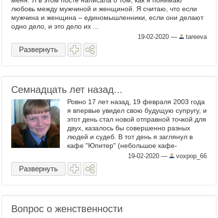
меня. Я в этом посте написала о том, как я понимаю
любовь между мужчиной и женщиной. Я считаю, что если
мужчина и женщина – единомышленники, если они делают
одно дело, и это дело их ...
19-02-2020
—
tareeva
Развернуть
Семнадцать лет назад...
Ровно 17 лет назад, 19 февраля 2003 года
я впервые увидел свою будущую супругу, и
этот день стал новой отправной точкой для
двух, казалось бы совершенно разных
людей и судеб. В тот день я заглянул в
кафе "Юпитер" (небольшое кафе-
стекляшка у метро "Площадь 1905 года"), в
19-02-2020
—
voxpop_66
котором ...
Развернуть
Вопрос о женственности