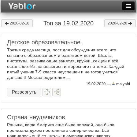
Разместить статью
Войти
Топ за 19.02.2020
2020-02-18
2020-02-20
Неделя
Детское образовательное.
Месяц
Третья среда месяца, пост для обсуждения всего, что
Рейтинги
связано с образованием и развитием детей. Школы,
институты, развивающие занятия, кружки, секции и всё
остальное. Из попавшегося интересного по теме: Каждый
Архив
пятый ученик 7-9 класса неуспешен и не готов учиться
дальше В Москве родителям ...
Фототоп
19-02-2020
—
malyshi
Видеотоп
Развернуть
Страна неудачников
Раньше, когда Америка ещё была великой, она была
пронизана духом постоянного соперничества. Всё
начиналось ещё со школы: в американских школах