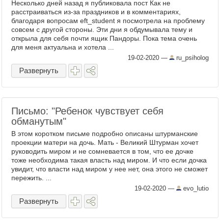
Несколько дней назад я публиковала пост Как не
расстраиваться из-за праздников и в комментариях,
благодаря вопросам eft_student я посмотрела на проблему
совсем с другой стороны. Эти дни я обдумывала тему и
открыла для себя почти ящик Пандоры. Пока тема очень
для меня актуальна и хотела ...
19-02-2020
—
ru_psiholog
Развернуть
Письмо: "Ребенок чувствует себя
обманутым"
В этом коротком письме подробно описаны штурманские
проекции матери на дочь. Мать - Великий Штурман хочет
руководить миром и не сомневается в том, что ее дочке
тоже необходима такая власть над миром. И что если дочка
увидит, что власти над миром у нее нет, она этого не сможет
пережить. ...
19-02-2020
—
evo_lutio
Развернуть