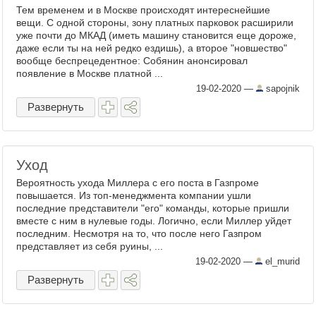
Тем временем и в Москве происходят интереснейшие
вещи. С одной стороны, зону платных парковок расширили
уже почти до МКАД (иметь машину становится еще дороже,
даже если ты на ней редко ездишь), а второе "новшество"
вообще беспрецедентное: Собянин анонсировал
появление в Москве платной ...
19-02-2020
—
sapojnik
Развернуть
Уход
Вероятность ухода Миллера с его поста в Газпроме
повышается. Из топ-менеджмента компании ушли
последние представители "его" команды, которые пришли
вместе с ним в нулевые годы. Логично, если Миллер уйдет
последним. Несмотря на то, что после него Газпром
представляет из себя руины, ...
19-02-2020
—
el_murid
Развернуть