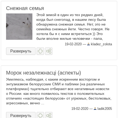
Снежная семья
Этой зимой в один из тех редких дней,
когда был снегопад, в нашем лесу была
обнаружена снежная семья. Нет, это не
семейка снежных йети. Честно говоря. Не
хотела бы я с ними встретиться )) Это
были вполне милые человечки - папа,
мама и ребенок. И даже со снежным
19-02-2020
—
kladez_zolota
питомцем ))) ...
Развернуть
Морок незалежнасцi (аспекты)
Умиляюсь, наблюдая, с каким искренним восторгом и
энтузиазмом белорусские СМИ и паблики (на различных
платформах) тщательно отбирают все негативные новости
о России. как много появилось текстов о положительных
отличиях «настоящих белорусов» от угрюмых, бестолковых,
агрессивных, вечно ...
19-02-2020
—
ladik2005
Развернуть