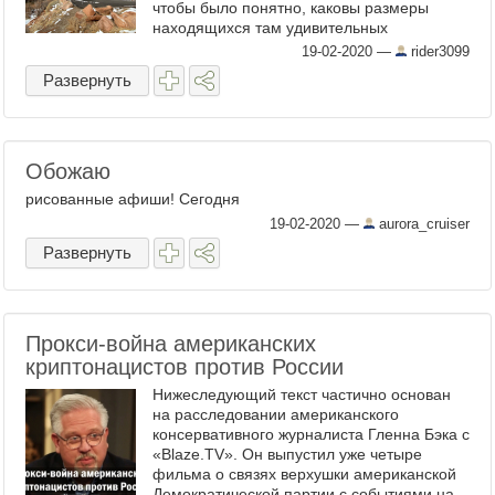
чтобы было понятно, каковы размеры
находящихся там удивительных
природных конструкций. Фото с нашей
19-02-2020
—
rider3099
немаленькой машиной для масштаба. 1. ...
Развернуть
Обожаю
рисованные афиши! Сегодня
19-02-2020
—
aurora_cruiser
Развернуть
Прокси-война американских
криптонацистов против России
Нижеследующий текст частично основан
на расследовании американского
консервативного журналиста Гленна Бэка с
«Blaze.TV». Он выпустил уже четыре
фильма о связях верхушки американской
Демократической партии с событиями на