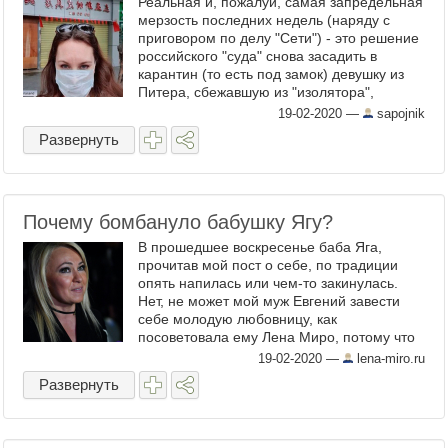
Реальная и, пожалуй, самая запредельная
мерзость последних недель (наряду с
приговором по делу "Сети") - это решение
российского "суда" снова засадить в
карантин (то есть под замок) девушку из
Питера, сбежавшую из "изолятора",
сломав там электронный замок. Там как
19-02-2020
—
sapojnik
было дело? Девушка в ...
Развернуть
Почему бомбануло бабушку Ягу?
В прошедшее воскресенье баба Яга,
прочитав мой пост о себе, по традиции
опять напилась или чем-то закинулась.
Нет, не может мой муж Евгений завести
себе молодую любовницу, как
посоветовала ему Лена Миро, потому что
я сама ещё молодуха! Ну, может поэтому
19-02-2020
—
lena-miro.ru
и напилась, чтобы утешиться? К ...
Развернуть