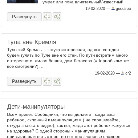
умрет или пока влиятельный/известный
человек не заговорит о ней в соцсети? В
19-02-2020
—
goodspb
своем ...
Развернуть
Тула вне Кремля
Тульский Кремль — штука интересная, однако сегодня
будем гулять по Туле вне его стен. По пути встретим много
интересного: жилая башня, дом Легасова («Чернобыль» же
все смотрели?), ...
19-02-2020
—
cr2
Развернуть
Дети-манипуляторы
Всем привет. Сообщники, что вы делаете , когда ваш
ребенок , склонный к манипуляциям ( не спрашивайте,
откуда знаю.это видно), так вот, когда этот ребенок жалуется
на здоровье? С одной стороны к манипуляциям
привыкаешь и есть отпор, но вот про здоровье сложнее.