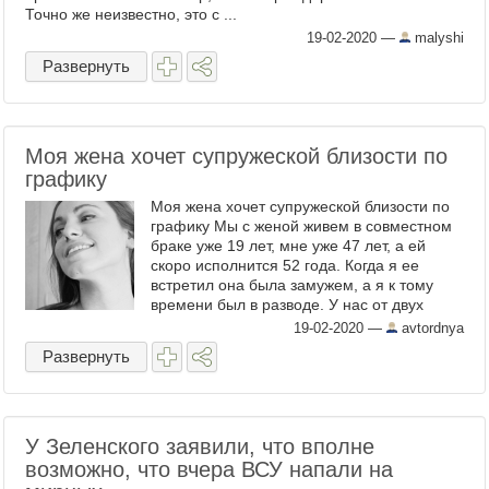
Точно же неизвестно, это с ...
19-02-2020
—
malyshi
Развернуть
Моя жена хочет супружеской близости по
графику
Моя жена хочет супружеской близости по
графику Мы с женой живем в совместном
браке уже 19 лет, мне уже 47 лет, а ей
скоро исполнится 52 года. Когда я ее
встретил она была замужем, а я к тому
времени был в разводе. У нас от двух
браков на двоих трое детей. Нашей
19-02-2020
—
avtordnya
старшей (моей ...
Развернуть
У Зеленского заявили, что вполне
возможно, что вчера ВСУ напали на