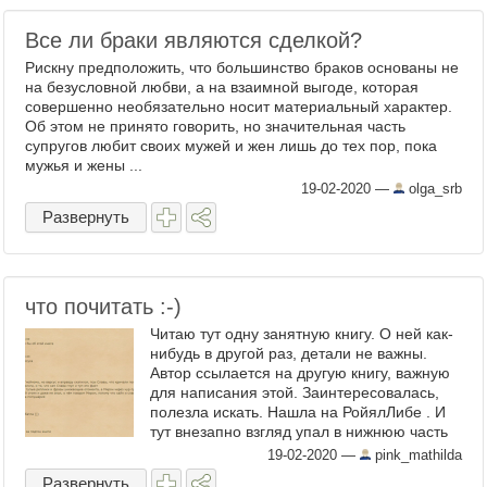
Все ли браки являются сделкой?
Рискну предположить, что большинство браков основаны не
на безусловной любви, а на взаимной выгоде, которая
совершенно необязательно носит материальный характер.
Об этом не принято говорить, но значительная часть
супругов любит своих мужей и жен лишь до тех пор, пока
мужья и жены ...
19-02-2020
—
olga_srb
Развернуть
что почитать :-)
Читаю тут одну занятную книгу. О ней как-
нибудь в другой раз, детали не важны.
Автор ссылается на другую книгу, важную
для написания этой. Заинтересовалась,
полезла искать. Нашла на РойялЛибе . И
тут внезапно взгляд упал в нижнюю часть
страницы, а там с чего-то полно
19-02-2020
—
pink_mathilda
комментариев. Что ...
Развернуть