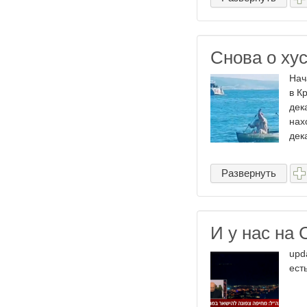
Снова о ху
Нач
в К
дек
нах
дека
Развернуть
И у нас на
upd
ест