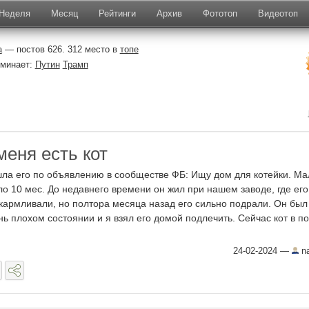
Неделя
Месяц
Рейтинги
Архив
Фототоп
Видеотоп
a
— постов 626. 312 место в
топе
минает:
Путин
Трамп
меня есть кот
ла его по объявлению в сообществе ФБ: Ищу дом для котейки. Ма
ло 10 мес. До недавнего времени он жил при нашем заводе, где его
кармливали, но полтора месяца назад его сильно подрали. Он был
нь плохом состоянии и я взял его домой подлечить. Сейчас кот в п
24-02-2024
—
na