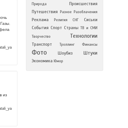
Происшествия
Природа
Путешествия
Разное
Разоблачения
ночь
Реклама
Сиськи
Религия
СНГ
 Газы.
События
Спорт
Страны
ТВ и СМИ
Шфела
Технологии
Творчество
Транспорт
Троллинг
Финансы
tali_ya
Фото
Штуки
Шоубиз
Экономика
Юмор
в из
tali_ya