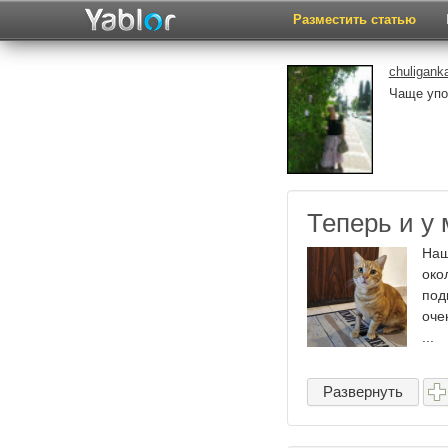
Разместить статью
chuligank
Чаще упо
Теперь и у 
Наш
око
под
оче
...
Развернуть