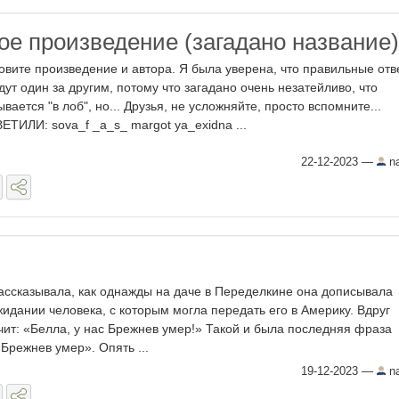
ое произведение (загадано название)
овите произведение и автора. Я была уверена, что правильные отв
дут один за другим, потому что загадано очень незатейливо, что
ывается "в лоб", но... Друзья, не усложняйте, просто вспомните...
ЕТИЛИ: sova_f _a_s_ margot ya_exidna ...
22-12-2023
—
na
ссказывала, как однажды на даче в Переделкине она дописывала
жидании человека, с которым могла передать его в Америку. Вдруг
ичит: «Белла, у нас Брежнев умер!» Такой и была последняя фраза
 Брежнев умер». Опять ...
19-12-2023
—
na