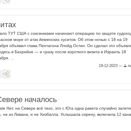
ситах
ало ТУТ США с союзниками начинают операцию по защите судохо
расном море от атак йеменских хуситов. Об этом ночью с 18 на 19
абря объявил глава Пентагона Ллойд Остин. Он сделал это объявл
одясь в Бахрейне — и сразу после короткого визита в Израиль 18
бря. ...
19-12-2023
—
na
 Севере началось
ate Нет, на Севере всё тихо, это с Юга одна ракета случайно залете
ь, не из Ливана, и не Хизбалла. Услышала сирену, включила 12 канал