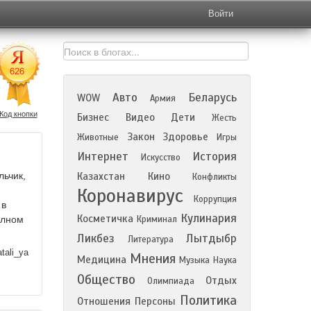
Войти
Авто
Беларусь
WOW
Армия
Код кнопки
Бизнес
Видео
Дети
Жесть
Закон
Здоровье
Животные
Игры
Интернет
История
Искусство
льчик,
Казахстан
Кино
Конфликты
Коронавирус
Коррупция
 в
Кулинария
Косметичка
олном
Криминал
Ликбез
Лытдыбр
Литература
tali_ya
Мнения
Медицина
Музыка
Наука
Общество
Отдых
Олимпиада
Политика
Отношения
Персоны