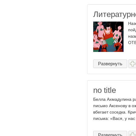
Литературн
Наз
пой
наз
ОТВ
Развернуть
no title
Белла Ахмадулина ра
письмо Аксенову в о
вбегает соседка. Кр
письма: «Вася, у нас
Развернуть