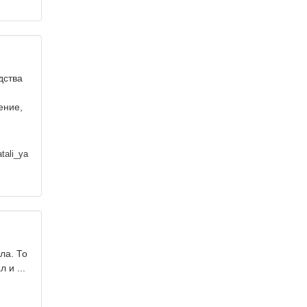
дства
ение,
tali_ya
ла. То
 и ...