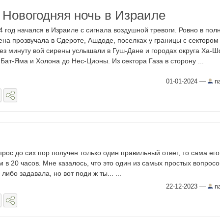
 Новогодняя ночь в Израиле
4 год начался в Израиле с сигнала воздушной тревоги. Ровно в пол
ена прозвучала в Сдероте, Ашдоде, поселках у границы с сектором
ез минуту вой сирены услышали в Гуш-Дане и городах округа Ха-
т Бат-Яма и Холона до Нес-Ционы. Из сектора Газа в сторону ...
01-01-2024
—
na
прос до сих пор получен только один правильный ответ, то сама его
в 20 часов. Мне казалось, что это один из самых простых вопросо
 либо задавала, но вот поди ж ты... ...
22-12-2023
—
na