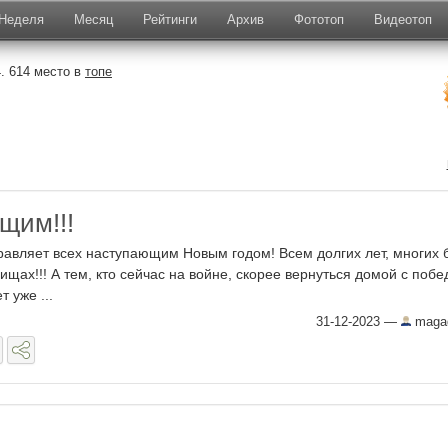
Неделя
Месяц
Рейтинги
Архив
Фототоп
Видеотоп
. 614 место в
топе
щим!!!
авляет всех наступающим Новым годом! Всем долгих лет, многих б
ищах!!! А тем, кто сейчас на войне, скорее вернуться домой с побе
т уже ...
31-12-2023
—
maga