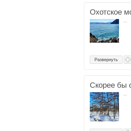
Охотское м
...
Развернуть
Скорее бы 
...