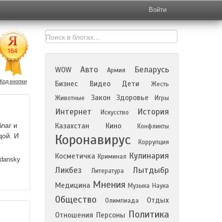
Войти
Авто
Беларусь
WOW
Армия
Код кнопки
Бизнес
Видео
Дети
Жесть
Закон
Здоровье
Животные
Игры
Интернет
История
Искусство
лаг и
Казахстан
Кино
Конфликты
Коронавирус
дой. И
Коррупция
Кулинария
Косметичка
Криминал
dansky
Ликбез
Лытдыбр
Литература
Мнения
Медицина
Музыка
Наука
Общество
Отдых
Олимпиада
Политика
Отношения
Персоны