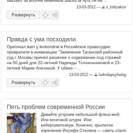
хватают за вполне невинные шалости чуть ли не ...
13-03-2012
—
v_tretyakov
Развернуть
Правда с ума посходили
Оригинал взят у leokondrat в Российское правосудие
превратили в инквизицию "Заявление Таганский районный
суд г. Москвы принял решение о содержании под стражей
на 50 дней для 22-летней Надежды Толоконниковой и 23-
летней Марии Алехиной. У обеих – ...
13-03-2012
—
ludmilapsyholog
Развернуть
Пять проблем современной России
Давайте устроим небольшой флеш-моб.
Или мозговой штурм. Или
киберсимпозиум. Конечно, крылатое
изречение Иосифа Сталина — «жить стало