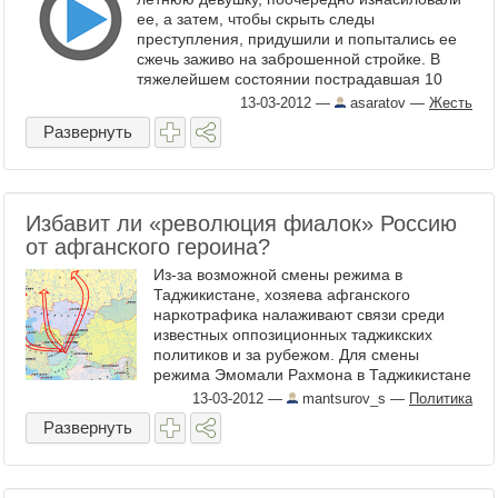
ее, а затем, чтобы скрыть следы
преступления, придушили и попытались ее
сжечь заживо на заброшенной стройке. В
тяжелейшем состоянии пострадавшая 10
марта была ...
13-03-2012
—
asaratov
—
Жесть
Развернуть
Избавит ли «революция фиалок» Россию
от афганского героина?
Из-за возможной смены режима в
Таджикистане, хозяева афганского
наркотрафика налаживают связи среди
известных оппозиционных таджикских
политиков и за рубежом. Для смены
режима Эмомали Рахмона в Таджикистане
все готово, взрыв может случиться ...
13-03-2012
—
mantsurov_s
—
Политика
Развернуть