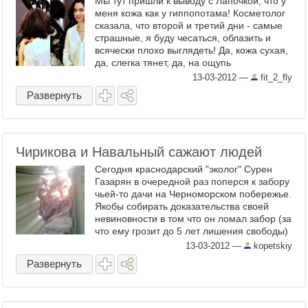
Мы тут пришли к выводу с Лапочкой, что у
меня кожа как у гиппопотама! Косметолог
сказала, что второй и третий дни - самые
страшные, я буду чесаться, облазить и
всячески плохо выглядеть! Да, кожа сухая,
да, слегка тянет, да, на ощупь
непривычная, но мне ...
13-03-2012
—
fit_2_fly
Развернуть
Чирикова и Навальный сажают людей
Сегодня краснодарский "эколог" Сурен
Газарян в очередной раз поперся к забору
чьей-то дачи на Черноморском побережье.
Якобы собирать доказательства своей
невиновности в том что он ломал забор (за
что ему грозит до 5 лет лишения свободы)
...
13-03-2012
—
kopetskiy
Развернуть