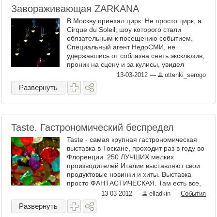
Завораживающая ZARKANA
В Москву приехал цирк. Не просто цирк, а
Cirque du Soleil, шоу которого стали
обязательным к посещению событием.
Специальный агент НедоСМИ, не
удержавшись от соблазна снять эксклюзив,
проник на сцену и за кулисы, увидел
репетицию трюков и даже с риском ...
13-03-2012
—
ottenki_serogo
Развернуть
Taste. Гастрономический беспредел
Taste - самая крупная гастрономическая
выставка в Тоскане, проходит раз в году во
Флоренции. 250 ЛУЧШИХ мелких
производителей Италии выставляют свои
продуктовые новинки и хиты. Выставка
просто ФАНТАСТИЧЕСКАЯ. Там есть все,
что душа пожелает, все ...
13-03-2012
—
elladkin
—
События
Развернуть