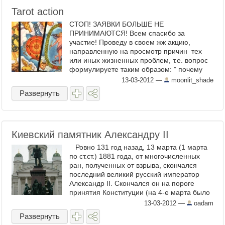
Tarot action
СТОП! ЗАЯВКИ БОЛЬШЕ НЕ
ПРИНИМАЮТСЯ! Всем спасибо за
участие! Проведу в своем жж акцию,
направленную на просмотр причин тех
или иных жизненных проблем, т.е. вопрос
формулируете таким образом: " почему
...?" " по какой причине ...?" и т. п. Условия
13-03-2012
—
moonlit_shade
...
Развернуть
Киевский памятник Александру II
Ровно 131 год назад, 13 марта (1 марта
по ст.ст.) 1881 года, от многочисленных
ран, полученных от взрыва, скончался
последний великий русский император
Александр II. Скончался он на пороге
принятия Конституции (на 4-е марта было
запланировано ...
13-03-2012
—
oadam
Развернуть