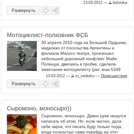
минут ...
13-03-2012
—
belonika
Развернуть
Мотоциклист-полковник ФСБ
30 апреля 2010 года на Большой Ордынке,
недалеко от посольства Аргентины и
филиала Малого театра, произошел
небольшой дорожный конфликт. Майя
Полещук, двигаясь в пробке, сделала
замечание мотоциклисту (рег. знак 5349
АН 50), побоявшись, что он ...
13-03-2012
—
ru_vederko
—
Происшествия
Развернуть
Сыромоно, моносыро))
Сыромоно, моносыро. Давно руки чешутся
написать об этом. Но, если честно, дала
себе зарок, что писать буду только тогда,
когда полностью сама перейду на этот