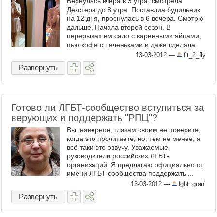
Вернулась вчера в 3 утра, смотрела
Декстера до 8 утра. Поставлиа будильник
на 12 дня, проснулась в 6 вечера. Смотрю
дальше. Начала второй сезон. В
перерывах ем сало с варенными яйцами,
пью кофе с печеньками и даже сделала
кучу говно-коллажей своих ...
13-03-2012
—
fit_2_fly
Развернуть
Готово ли ЛГБТ-сообщество вступиться за
верующих и поддержать "РПЦ"?
Вы, наверное, глазам своим не поверите,
когда это прочитаете, но, тем не менее, я
всё-таки это озвучу. Уважаемые
руководители российских ЛГБТ-
организаций! Я предлагаю официально от
имени ЛГБТ-сообщества поддержать ...
ЦРО "Русская православная ...
13-03-2012
—
lgbt_grani
Развернуть