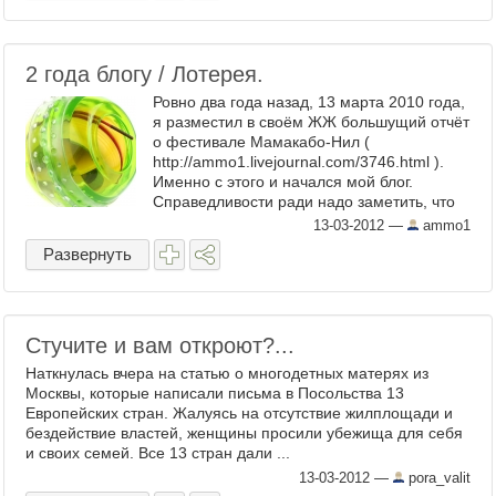
2 года блогу / Лотерея.
Ровно два года назад, 13 марта 2010 года,
я разместил в своём ЖЖ большущий отчёт
о фестивале Мамакабо-Нил (
http://ammo1.livejournal.com/3746.html ).
Именно с этого и начался мой блог.
Справедливости ради надо заметить, что
первая запись в блоге датируется
13-03-2012
—
ammo1
6.2.2008, но в ...
Развернуть
Стучите и вам откроют?...
Наткнулась вчера на статью о многодетных матерях из
Москвы, которые написали письма в Посольства 13
Европейских стран. Жалуясь на отсутствие жилплощади и
бездействие властей, женщины просили убежища для себя
и своих семей. Все 13 стран дали ...
13-03-2012
—
pora_valit