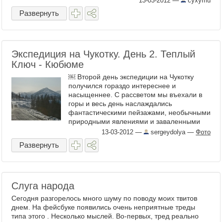
13-03-2012
—
cyxymu
Развернуть
Экспедиция на Чукотку. День 2. Теплый
Ключ - Кюбюме
￼ Второй день экспедиции на Чукотку
получился гораздо интереснее и
насыщеннее. С рассветом мы въехали в
горы и весь день наслаждались
фантастическими пейзажами, необычными
природными явлениями и заваленными
снегом деревушками, а вечером мы ...
13-03-2012
—
sergeydolya
—
Фото
Развернуть
Слуга народа
Сегодня разгорелось много шуму по поводу моих твитов
днем. На фейсбуке появились очень неприятные треды
типа этого . Несколько мыслей. Во-первых, тред реально