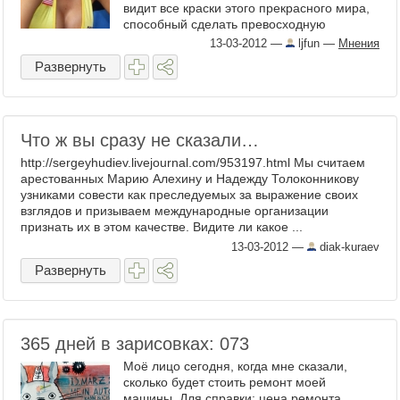
видит все краски этого прекрасного мира,
способный сделать превосходную
композицию даже из куска… ...
13-03-2012
—
ljfun
—
Мнения
Развернуть
Что ж вы сразу не сказали…
http://sergeyhudiev.livejournal.com/953197.html Мы считаем
арестованных Марию Алехину и Надежду Толоконникову
узниками совести как преследуемых за выражение своих
взглядов и призываем международные организации
признать их в этом качестве. Видите ли какое ...
13-03-2012
—
diak-kuraev
Развернуть
365 дней в зарисовках: 073
Моё лицо сегодня, когда мне сказали,
сколько будет стоить ремонт моей
машины. Для справки: цена ремонта