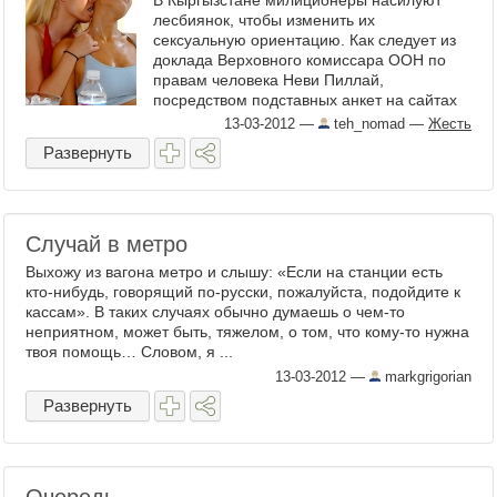
В Кыргызстане милиционеры насилуют
лесбиянок, чтобы изменить их
сексуальную ориентацию. Как следует из
доклада Верховного комиссара ООН по
правам человека Неви Пиллай,
посредством подставных анкет на сайтах
знакомств сотрудники различных ...
13-03-2012
—
teh_nomad
—
Жесть
Развернуть
Случай в метро
Выхожу из вагона метро и слышу: «Если на станции есть
кто-нибудь, говорящий по-русски, пожалуйста, подойдите к
кассам». В таких случаях обычно думаешь о чем-то
неприятном, может быть, тяжелом, о том, что кому-то нужна
твоя помощь… Словом, я ...
13-03-2012
—
markgrigorian
Развернуть