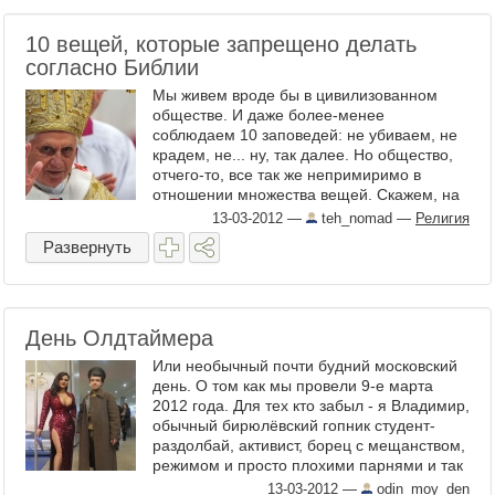
10 вещей, которые запрещено делать
согласно Библии
Мы живем вроде бы в цивилизованном
обществе. И даже более-менее
соблюдаем 10 заповедей: не убиваем, не
крадем, не... ну, так далее. Но общество,
отчего-то, все так же непримиримо в
отношении множества вещей. Скажем, на
днях в Санкт-Петербурге приняли ...
13-03-2012
—
teh_nomad
—
Религия
Развернуть
День Олдтаймера
Или необычный почти будний московский
день. О том как мы провели 9-е марта
2012 года. Для тех кто забыл - я Владимир,
обычный бирюлёвский гопник студент-
раздолбай, активист, борец с мещанством,
режимом и просто плохими парнями и так
далее... ...
13-03-2012
—
odin_moy_den