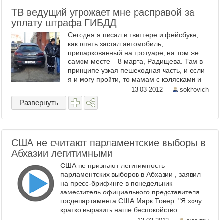
ТВ ведущий угрожает мне расправой за
уплату штрафа ГИБДД
Сегодня я писал в твиттере и фейсбуке,
как опять застал автомобиль,
припаркованный на тротуаре, на том же
самом месте – 8 марта, Радищева. Там в
принципе узкая пешеходная часть, и если
я и могу пройти, то мамам с колясками и
людям с ...
13-03-2012
—
sokhovich
Развернуть
США не считают парламентские выборы в
Абхазии легитимными
США не признают легитимность
парламентских выборов в Абхазии , заявил
на пресс-брифинге в понедельник
заместитель официального представителя
госдепартамента США Марк Тонер. "Я хочу
кратко выразить наше беспокойство
касательно так называемых ...