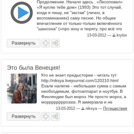
Продолжение. Начало здесь . «Лесоповал»
«Я куплю тебе дом» (1993) Это тот случай,
когда я пишу, не "застав" (лично, в
воспоминаниях) саму песню. Но общее
впечатление от только-только включённого
"шансона" («про зону и тюрягу, про всё что
русскому ...
13-03-2012
—
krylov
Развернуть
Это была Венеция!
Кто не знает предыстории - читать тут:
http://niksya.livejournal.com/120210.html
Ехали налегке - небольшая сумка с самым
необходимым, фотоаппарат и ноутбук. В
Финляндии был мороз. Не просто мороз, а
моррррррррозззз. Я замерзала и не
верила, что где-то сейчас ...
13-03-2012
—
niksya
—
Путешествия
Развернуть