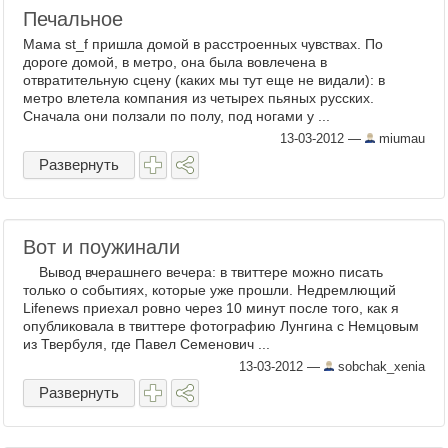
Печальное
Мама st_f пришла домой в расстроенных чувствах. По
дороге домой, в метро, она была вовлечена в
отвратительную сцену (каких мы тут еще не видали): в
метро влетела компания из четырех пьяных русских.
Сначала они ползали по полу, под ногами у ...
13-03-2012
—
miumau
Развернуть
Вот и поужинали
Вывод вчерашнего вечера: в твиттере можно писать
только о событиях, которые уже прошли. Недремлющий
Lifenews приехал ровно через 10 минут после того, как я
опубликовала в твиттере фотографию Лунгина с Немцовым
из Твербуля, где Павел Семенович ...
13-03-2012
—
sobchak_xenia
Развернуть