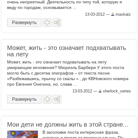
очень неприятный. Деятельность по типу той, которую я
веду по городам, основывается ...
13-03-2012
—
maxkatz
Развернуть
Может, жить - это означает подхватывать
на лету
Может, жить - это означает подхватывать на лету
умирающие мгновения? Мюриэль Барбери У этого поста
могло быть с десятка эпиграфов – от текста песни
«Разбежавшись, прыгну со скалы » , до КВНовского номера
про Евгения Онегина, но, слава ...
13-03-2012
—
sherlock_series
Развернуть
Мои дети не должны жить в этой стране...
В заголовке поста интересная фраза,
которую я время от времени слышу. По