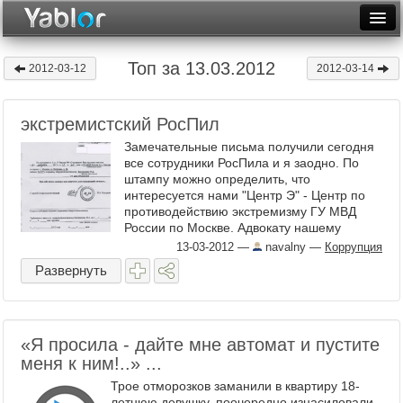
Разместить статью
Войти
Топ за 13.03.2012
2012-03-12
2012-03-14
Неделя
экстремистский РосПил
Месяц
Замечательные письма получили сегодня
Рейтинги
все сотрудники РосПила и я заодно. По
штампу можно определить, что
интересуется нами "Центр Э" - Центр по
Архив
противодействию экстремизму ГУ МВД
России по Москве. Адвокату нашему
Фототоп
причину вызова ...
13-03-2012
—
navalny
—
Коррупция
Видеотоп
Развернуть
«Я просила - дайте мне автомат и пустите
меня к ним!..» ...
Трое отморозков заманили в квартиру 18-
летнюю девушку, поочередно изнасиловали