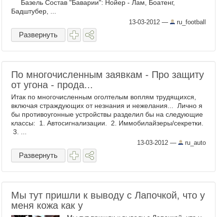
Базель Состав "Баварии": Нойер - Лам, Боатенг,
Бадштубер, ...
13-03-2012
—
ru_football
Развернуть
По многочисленным заявкам - Про защиту
от угона - прода...
Итак по многочисленным оголтелым воплям трудящихся,
включая страждующих от незнания и нежелания... Лично я
бы противоугонные устройствы разделил бы на следующие
классы: 1. Автосигнализации. 2. Иммобилайзеры/секретки.
3. ...
13-03-2012
—
ru_auto
Развернуть
Мы тут пришли к выводу с Лапочкой, что у
меня кожа как у