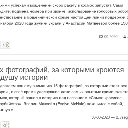
акими успехами мошенники скоро ракету в космос запустят. Сами
удите: подмена номера при звонке, использование голосовых робот
ействование в мошеннической схеме настоящей линии поддержки б
ентября 2020 года жулики украли у Анастасии Матвеевой более 150
03-09-2020
—
х фотографий, за которыми кроются
душу истории
длагаем вашему вниманию 15 фотографий, за которыми стоят ре
ории , в своё время ужаснувшие даже самых опытных криминалисто
мок, который вошел в историю под названием «Самое красивое
оубийство». Эвелин Макхейл (Evelyn McHale) покончила с собой,
гнув с ...
30-08-2020
—
vseg