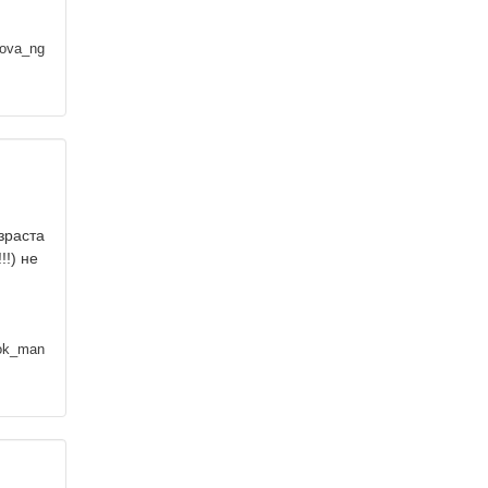
dova_ng
зраста
!!) не
ok_man