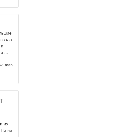
ольшие
ызвала
 и
 ...
ok_man
т
-
и их
 Но на
.