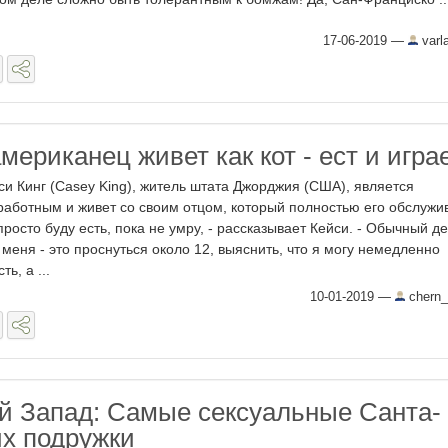
17-06-2019
—
varl
мериканец живет как кот - ест и игра
си Кинг (Casey King), житель штата Джорджия (США), является
работным и живет со своим отцом, который полностью его обслужив
просто буду есть, пока не умру, - рассказывает Кейси. - Обычный д
 меня - это проснуться около 12, выяснить, что я могу немедленно
ть, а ...
10-01-2019
—
chern_
 Запад: Самые сексуальные Санта-
их подружки