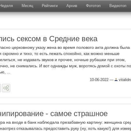
Неделя
Месяц
Рейтинги
Архив
Фототоп
Видеотоп
лись сексом в Средние века
ласно церковному указу жена во время полового акта должна была
я скромно и тихо, то есть лежать спокойно, как можно меньше
елиться, не издавать звуков и прочее, ночные рубашки при этом,
ечно, не снимались. И вот однажды муж, воротясь домой с охоты п
ю, ...
10-06-2022
—
vitalid
чипирование - самое страшное
тра на входе в банк наблюдала презабавную картину: женщина сре
 наотрез отказывалась предоставить руку (ну, хоть какую!) для изм