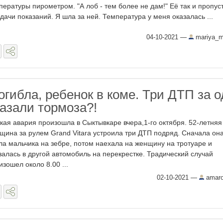
пературы пирометром. "А лоб - тем более не дам!" Её так и пропус
 дачи показаний. Я шла за ней. Температура у меня оказалась ...
04-10-2021
—
mariya_
гибла, ребенок в коме. Три ДТП за о
казали тормоза?!
кая авария произошла в Сыктывкаре вчера,1-го октября. 52-летняя
щина за рулем Grand Vitara устроила три ДТП подряд. Сначала он
ла мальчика на зебре, потом наехала на женщину на тротуаре и
залась в другой автомобиль на перекрестке. Традический случай
изошел около 8.00 ...
02-10-2021
—
amar