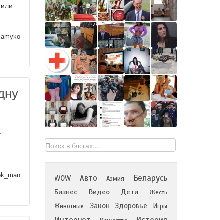
тили
mamyko
дну
а
ok_man
Авто
Беларусь
WOW
Армия
Бизнес
Видео
Дети
Жесть
Закон
Здоровье
Животные
Игры
Интернет
История