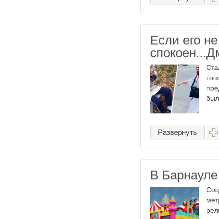
Если его не
спокоен...Д
Ста
топ
пре
был
Развернуть
В Барнауле
Соц
мет
рел