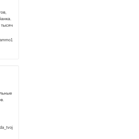
ов,
анка.
 тысяч
ammo1
альные
в.
da_tvoj