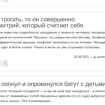
 трогать, то он совершенно
митрий, который считает себя
ли известны подробности нападения и личность человека, напавше
ором на посетителей "Магнита" на северо-востоке Москвы. Конфли
дварительным данным, конфликт произошел из-за тележки. Напад
 одет в белое платье. Ранее в июле он уже устраивал потасовку ...
26-09-2021
—
amar
 лопнул и опрокинулся батут с детьм
сети Который находился — а где же ещё ему находиться - в неско
рах от трамвайных путей! Крошечных девочек (3 и 4 года) выброси
ьсы и шпалы. Они в реанимации ...