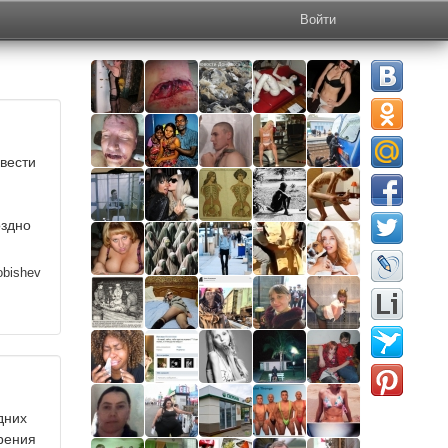
Войти
 вести
оздно
robishev
дних
ерения