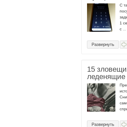
С т
пос
зад
1 с
с ...
Развернуть
15 зловещи
леденящие 
Пре
ист
Сни
сам
спры
Развернуть