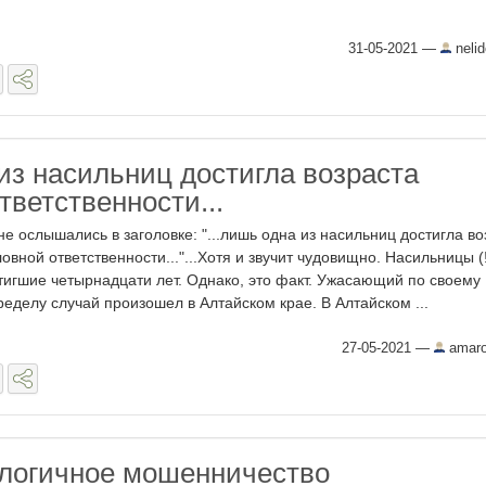
31-05-2021
—
neli
из насильниц достигла возраста
тветственности...
не ослышались в заголовке: "...лишь одна из насильниц достигла во
ловной ответственности..."...Хотя и звучит чудовищно. Насильницы (!
тигшие четырнадцати лет. Однако, это факт. Ужасающий по своему
ределу случай произошел в Алтайском крае. В Алтайском ...
27-05-2021
—
amar
логичное мошенничество