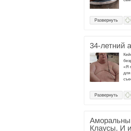
Развернуть
34-летний а
Кей
без
«Я 
для
съес
Развернуть
Аморальный
Клаусы. И 