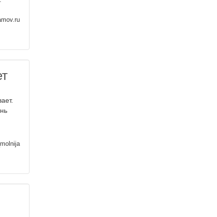
amov.ru
ет
ает.
ень
molnija