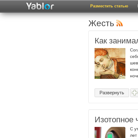
Разместить статью
Жесть
Как занима
Сог
себ
шев
кон
ночь
Развернуть
Изотопное 
С у
лет