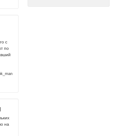
го с
кт по
авший
ok_man
и
льких
ло на