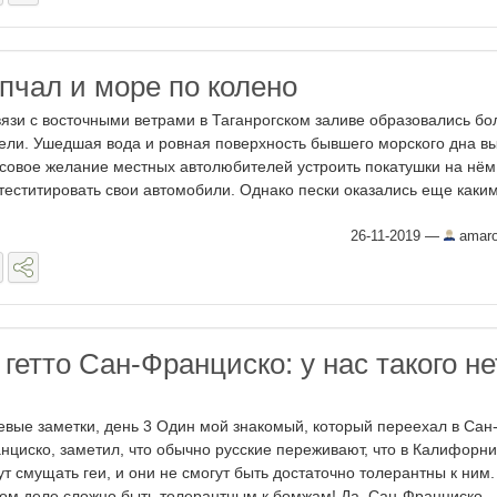
пчал и море по колено
вязи с восточными ветрами в Таганрогском заливе образовались б
ели. Ушедшая вода и ровная поверхность бывшего морского дна в
совое желание местных автолюбителей устроить покатушки на нём
теститировать свои автомобили. Однако пески оказались еще какими
26-11-2019
—
amar
гетто Сан-Франциско: у нас такого не
евые заметки, день 3 Один мой знакомый, который переехал в Сан
нциско, заметил, что обычно русские переживают, что в Калифорни
ут смущать геи, и они не смогут быть достаточно толерантны к ним.
ом деле сложно быть толерантным к бомжам! Да, Сан-Франциско ..