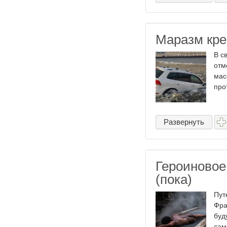
Маразм кре
В с
отм
мас
про
Развернуть
Героиновое 
(пока)
Пут
Фра
буд
сам