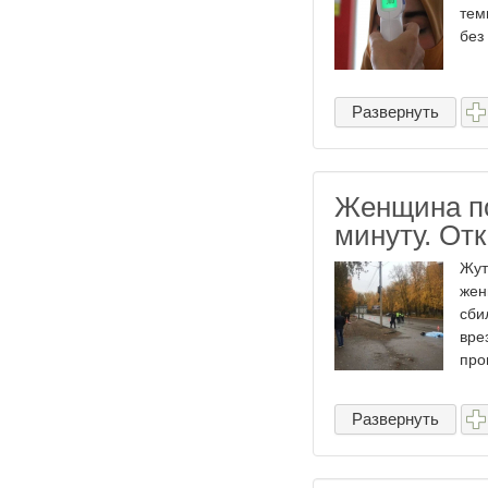
тем
без
Развернуть
Женщина по
минуту. От
Жут
жен
сби
вре
про
Развернуть