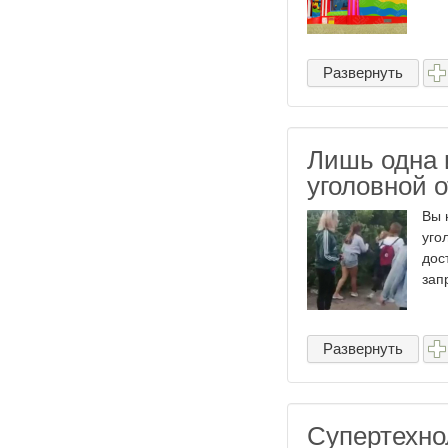
Развернуть
Лишь одна 
уголовной о
Вы 
уго
дос
зап
Развернуть
Супертехно