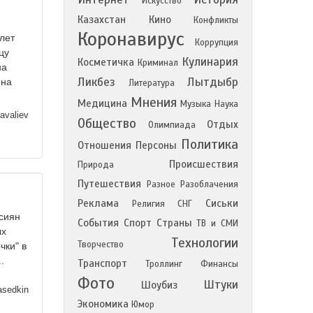
Искусство
Казахстан
Кино
Конфликты
Коронавирус
лет
Коррупция
цу
Кулинария
Косметичка
Криминал
на
Ликбез
Лытдыбр
она
Литература
Мнения
Медицина
Музыка
Наука
yavaliev
Общество
Отдых
Олимпиада
Политика
Отношения
Персоны
Происшествия
Природа
Путешествия
Разное
Разоблачения
Реклама
Сиськи
Религия
СНГ
ссиян
События
Спорт
Страны
ТВ и СМИ
ых
Технологии
Творчество
чки" в
.
Транспорт
Троллинг
Финансы
Фото
Штуки
Шоубиз
sedkin
Экономика
Юмор