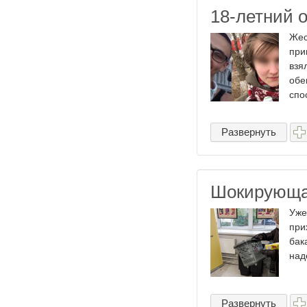
18-летний 
Жес
при
взя
обе
спос
Развернуть
Шокирующая
Уже
при
бак
над
Развернуть