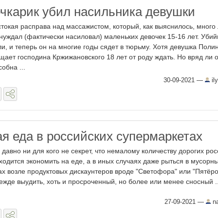
очкарик убил насильника девушки
токая расправа над массажистом, который, как выяснилось, много 
нуждал (фактически насиловал) маленьких девочек 15-16 лет. Убий
ли, и теперь он на многие годы сядет в тюрьму. Хотя девушка Поли
щает господина Кржижановского 18 лет от роду ждать. Но вряд ли 
обна ...
30-09-2021
—
il
 еда в российских супермаркетах
 давно ни для кого не секрет, что немалому количеству дорогих ро
ходится экономить на еде, а в иных случаях даже рыться в мусорн
ах возле продуктовых дискаунтеров вроде "Светофора" или "Пятёро
ежде выудить, хоть и просроченный, но более или менее сносный ..
27-09-2021
—
na