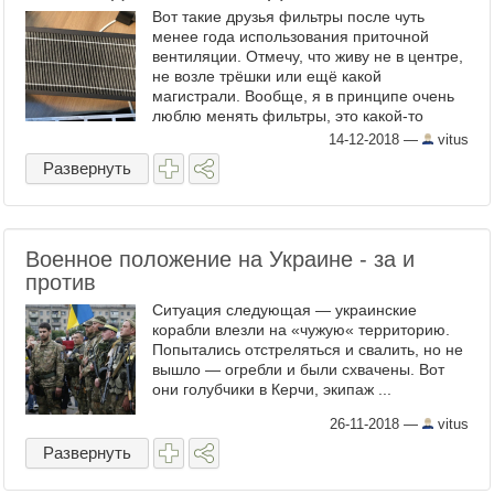
Вот такие друзья фильтры после чуть
менее года использования приточной
вентиляции. Отмечу, что живу не в центре,
не возле трёшки или ещё какой
магистрали. Вообще, я в принципе очень
люблю менять фильтры, это какой-то
особый восторг замены чернющего
14-12-2018
—
vitus
старого на белоснежный белый Не ...
Развернуть
Военное положение на Украине - за и
против
Ситуация следующая — украинские
корабли влезли на «чужую« территорию.
Попытались отстреляться и свалить, но не
вышло — огребли и были схвачены. Вот
они голубчики в Керчи, экипаж ...
26-11-2018
—
vitus
Развернуть