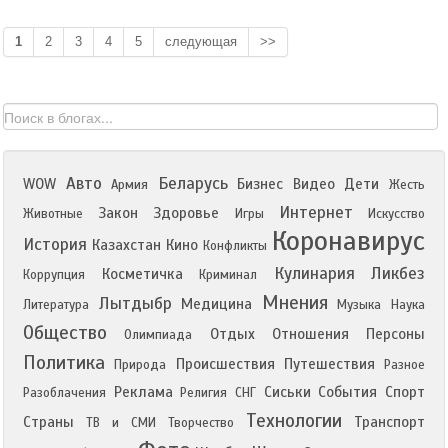
1
2
3
4
5
следующая
>>
Авто
Беларусь
WOW
Бизнес
Видео
Дети
Армия
Жесть
Интернет
Закон
Здоровье
Животные
Игры
Искусство
Коронавирус
История
Казахстан
Кино
Конфликты
Кулинария
Ликбез
Косметичка
Коррупция
Криминал
Мнения
Лытдыбр
Медицина
Литература
Музыка
Наука
Общество
Отдых
Отношения
Персоны
Олимпиада
Политика
Происшествия
Путешествия
Природа
Разное
Реклама
Сиськи
События
Спорт
Разоблачения
Религия
СНГ
Технологии
Страны
Транспорт
ТВ и СМИ
Творчество