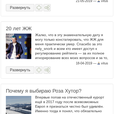
представил новый аттракцион - медная
21-05-2019
—
vitus
бочка для лечения от всех ...
Развернуть
20 лет ЖЖ
Жалко, что в эту знаменательную дату я
могу только констатировать, что ЖЖ для
меня практически умер. Спасибо за это
nely_snork и всем кто имеет доступ к
регулированию рейтинга — за их полное
игнорирование всех моих вопросов и за то,
что они собственно сделали с ...
18-04-2019
—
vitus
Развернуть
Почему я выбираю Роза Хутор?
Впервые попав на отечественный курорт
ещё в 2017 году после всевозможных
Европ я признаться честно был удивлён.
Именно тогда я понял, что обязательно