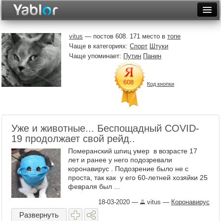
Разместить статью
Войти
vitus
— постов 608. 171 место в
топе
Чаще в категориях:
Спорт
Штуки
Неделя
Чаще упоминает:
Путин
Панин
Месяц
Код кнопки
Рейтинги
Архив
Уже и животные... Беспощадный COVID-
Фототоп
19 продолжает свой рейд..
Видеотоп
Померанский шпиц умер в возрасте 17
лет и ранее у него подозревали
коронавирус . Подозрение было не с
проста, так как у его 60-летней хозяйки 25
февраля был ...
18-03-2020
—
vitus
—
Коронавирус
Развернуть