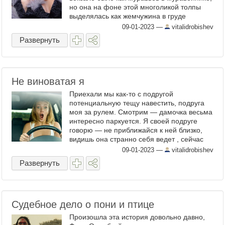
но она на фоне этой многоликой толпы
выделялась как жемчужина в груде
камней. Шикарная, до пят, шуба из
09-01-2023
—
vitalidrobishev
невиданного зверя, сумочка и сапоги ...
Развернуть
Не виноватая я
Приехали мы как-то с подругой
потенциальную тещу навестить, подруга
моя за рулем. Смотрим — дамочка весьма
интересно паркуется. Я своей подруге
говорю — не приближайся к ней близко,
видишь она cтранно себя ведет , сейчас
все разнесет. Остановились метрах в
09-01-2023
—
vitalidrobishev
пятнадцати и смотрим. Она ...
Развернуть
Судебное дело о пони и птице
Произошла эта история довольно давно,