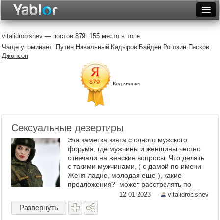
Разместить статью
Войти
vitalidrobishev
— постов 879. 155 место в
топе
Чаще упоминает:
Путин
Навальный
Кадыров
Байден
Рогозин
Песков
Неделя
Джонсон
Месяц
Код кнопки
Рейтинги
Архив
Сексуальные дезертиры
Фототоп
Эта заметка взята с одного мужского
Видеотоп
форума, где мужчины и женщины честно
отвечали на женские вопросы. Что делать
с такими мужчинами, ( с дамой по имени
Женя ладно, молодая еще ), какие
предложения? может расстрелять по
законам военного времени? ЕВГЕНИЙ,
12-01-2023
—
vitalidrobishev
РАБОЧИЙ, 30 ЛЕТ Как ...
Развернуть