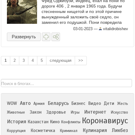
Фред Оджибуэй, индеец, ехал на пони по
дороге 406 , 2 января 1965 года. Будучи
стесненным нищетой и по этой причине
вынужденный заложить своё седло, он
заменил его подушкой. Пони повредила
свою переднюю ногу. В соответствии с
03-01-2023
—
vitalidrobishev
индейской традицией, ...
Развернуть
1
2
3
4
5
следующая
>>
Авто
Беларусь
WOW
Бизнес
Видео
Дети
Армия
Жесть
Интернет
Закон
Здоровье
Животные
Игры
Искусство
Коронавирус
История
Казахстан
Кино
Конфликты
Кулинария
Ликбез
Косметичка
Коррупция
Криминал