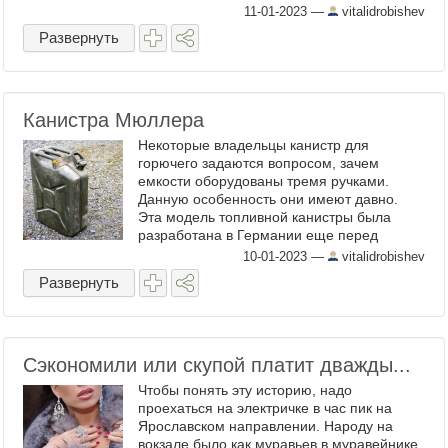
южных товарищей переплачивает немного
11-01-2023
—
vitalidrobishev
поставщикам, скупают весь ...
Развернуть
Канистра Мюллера
Некоторые владельцы канистр для
горючего задаются вопросом, зачем
емкости оборудованы тремя ручками.
Данную особенность они имеют давно.
Эта модель топливной канистры была
разработана в Германии еще перед
Второй мировой войной по спецзаказу для
10-01-2023
—
vitalidrobishev
Вермахта, и три ручки появились вовсе не
Развернуть
...
Сэкономили или скупой платит дважды...
Чтобы понять эту историю, надо
проехаться на электричке в час пик на
Ярославском направлении. Народу на
вокзале было как муравьев в муравейнике,