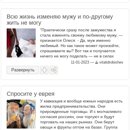
Всю жизнь изменяю мужу и по-другому
жить не могу
"Практически сразу после замужества я
стала изменять своему любимому мужу, —
признается Олеся. - Да, муж именно
любимый. Но как такое может произойти,
спрашиваете вы? Вот так и получается:
ничего не могу поделать — не в силах
противиться своим чувствам, природе,
11-01-2023
—
vitalidrobishev
телу, фантазиям, ...
Развернуть
Спросите у еврея
У кавказцев и вообще южных народов есть
жилка предпринимательства. Они
прирожденные торговцы. И с молчаливого
согласия россиян, они торгуют и будут
торговать на наших рынках. Они берут
овощи и фрукты оптом на базах. Группа