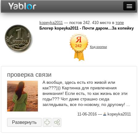
Разместить статью
Войти
kopeyka2011
— постов 242. 410 место в
топе
Блогер kopeyka2011 - Почти даром...За копейку
Неделя
Месяц
Код кнопки
Рейтинги
Архив
проверка связи
Фототоп
А вообще, здесь есть кто живой или
как???))) Картинка для привлечения
Видеотоп
внимания! Если есть, то как жизнь все эти
годы??? Чот даже страшно сюда
заглядывать, все по-новому, по другому! ...
11-06-2016
—
kopeyka2011
Развернуть