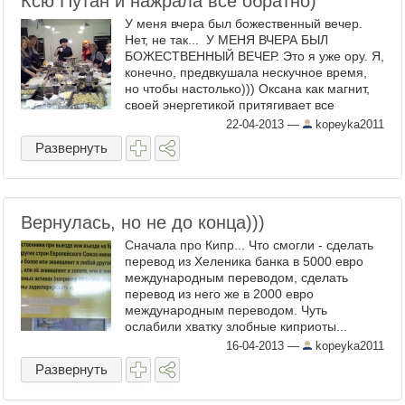
Ксю Путан и нажрала все обратно)
У меня вчера был божественный вечер.
Нет, не так... У МЕНЯ ВЧЕРА БЫЛ
БОЖЕСТВЕННЫЙ ВЕЧЕР. Это я уже ору. Я,
конечно, предвкушала нескучное время,
но чтобы настолько))) Оксана как магнит,
своей энергетикой притягивает все
живое... Да и не живое тоже Но не буду
22-04-2013
—
kopeyka2011
трындеть, ...
Развернуть
Вернулась, но не до конца)))
Сначала про Кипр... Что смогли - сделать
перевод из Хеленика банка в 5000 евро
международным переводом, сделать
перевод из него же в 2000 евро
международным переводом. Чуть
ослабили хватку злобные киприоты...
Снимать по карте можно до сих пор по 300
16-04-2013
—
kopeyka2011
евро на человека!!! И еще новость - ...
Развернуть