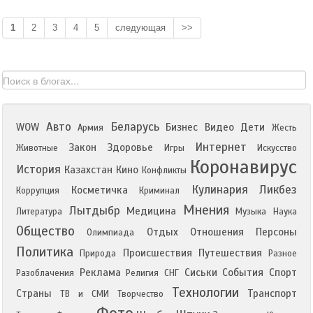
1
2
3
4
5
следующая
>>
Авто
Беларусь
WOW
Бизнес
Видео
Дети
Армия
Жесть
Интернет
Закон
Здоровье
Животные
Игры
Искусство
Коронавирус
История
Казахстан
Кино
Конфликты
Кулинария
Ликбез
Косметичка
Коррупция
Криминал
Мнения
Лытдыбр
Медицина
Литература
Музыка
Наука
Общество
Отдых
Отношения
Персоны
Олимпиада
Политика
Происшествия
Путешествия
Природа
Разное
Реклама
Сиськи
События
Спорт
Разоблачения
Религия
СНГ
Технологии
Страны
Транспорт
ТВ и СМИ
Творчество