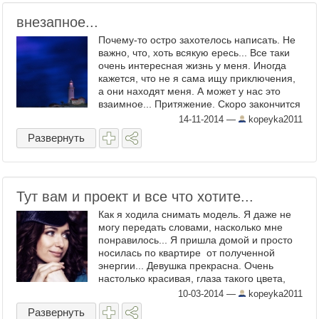
внезапное...
Почему-то остро захотелось написать. Не
важно, что, хоть всякую ересь... Все таки
очень интересная жизнь у меня. Иногда
кажется, что не я сама ищу приключения,
а они находят меня. А может у нас это
взаимное... Притяжение. Скоро закончится
этот год и опять будем подводить итоги а
14-11-2014
—
kopeyka2011
какие у ме ...
Развернуть
Тут вам и проект и все что хотите...
Как я ходила снимать модель. Я даже не
могу передать словами, насколько мне
понравилось... Я пришла домой и просто
носилась по квартире от полученной
энергии... Девушка прекрасна. Очень
настолько красивая, глаза такого цвета,
что слов нет описать. А я запаниковала и
10-03-2014
—
kopeyka2011
зажалась. Я ...
Развернуть