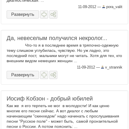
диагностическая. ...
11-09-2012
—
pora_valit
Развернуть
Да, невеселым получился некролог...
Что-то я в последнее время в тряпочно-одежную
тему слишком углубилась, чувствую. Но уж ладно, это
последний пост, мальчики могут не читать. Хотя для тех, кто
внешним видом немецких женщин ...
11-09-2012
—
v_strannik
Развернуть
Иосиф Кобзон - добрый юбилей
Как же я его терпеть не мог в молодости! И как ценю
многие его песни сейчас. А вот диалог с любым
начинающим "скинхедом" надо начинать с прослушивания
песни "Русское поле" - может быть, самой пронзительной
песни о России. А потом пояснить: ...