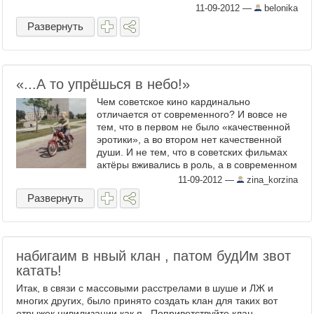
она удрала в ...
11-09-2012
—
belonika
Развернуть
«...А то упрёшься в небо!»
Чем советское кино кардинально
отличается от современного? И вовсе не
тем, что в первом не было «качественной
эротики», а во втором нет качественной
души. И не тем, что в советских фильмах
актёры вживались в роль, а в современном
- говорят чужие ...
11-09-2012
—
zina_korzina
Развернуть
набигаим в нвый клан , патом будИм звот
катать!
Итак, в связи с массовыми расстрелами в шуше и ЛЖ и
многих других, было принято создать клан для таких вот
отрыжек цивилизации как я . Поприветствуйте клан