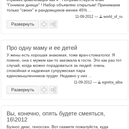
"Гонимое днище" ! Набор объявляю открытым! Принимаем
только "своих" и рандомщиков менее 45% ...
11-09-2012
—
world_of_ru
Развернуть
Про одну маму и ее детей
У жены есть хорошая знакомая, тоже врач-стоматолог. Я
помню, она с мужем как-то заезжала в гости. Это как раз тот
случай, когда можно порадоваться за людей: очень
спокойная и надежная супружеская пара
единомышленников-трудяг. Недавно у них ...
11-09-2012
—
egretta_alba
Развернуть
Вы, конечно, опять будете смеяться,
16\2012
Буэнос диас, геноссен. Вот скажите пожалуйста, куда