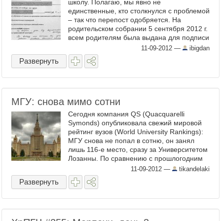
школу. Полагаю, мы явно не
единственные, кто столкнулся с проблемой
– так что перепост одобряется. На
родительском собрании 5 сентября 2012 г.
всем родителям была выдана для подписи
официальная бумага ...
11-09-2012
—
ibigdan
Развернуть
МГУ: снова мимо сотни
Сегодня компания QS (Quacquarelli
Symonds) опубликовала свежий мировой
рейтинг вузов (World University Rankings):
МГУ снова не попал в сотню, он занял
лишь 116-е место, сразу за Университетом
Лозанны. По сравнению с прошлогодним
рейтингом МГУ потерял четыре позиции.
11-09-2012
—
tikandelaki
...
Развернуть