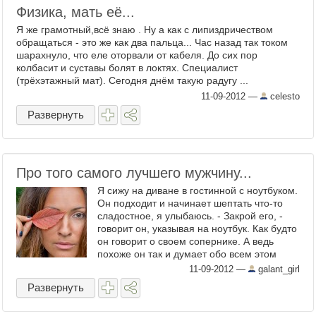
Физика, мать её...
Я же грамотный,всё знаю . Ну а как с липиздричеством
обращаться - это же как два пальца... Час назад так током
шарахнуло, что еле оторвали от кабеля. До сих пор
колбасит и суставы болят в локтях. Специалист
(трёхэтажный мат). Сегодня днём такую радугу ...
11-09-2012
—
celesto
Развернуть
Про того самого лучшего мужчину...
Я сижу на диване в гостинной с ноутбуком.
Он подходит и начинает шептать что-то
сладостное, я улыбаюсь. - Закрой его, -
говорит он, указывая на ноутбук. Как будто
он говорит о своем сопернике. А ведь
похоже он так и думает обо всем этом
безумном ...
11-09-2012
—
galant_girl
Развернуть