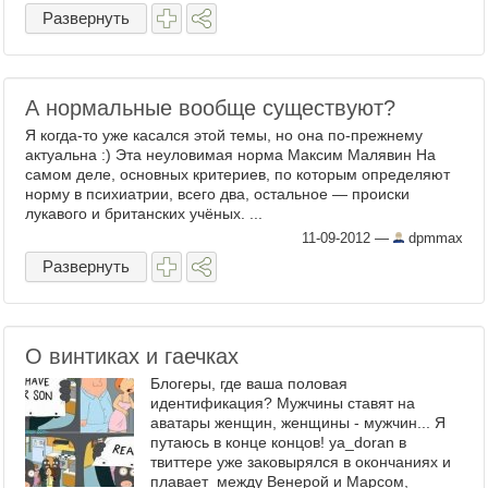
Развернуть
А нормальные вообще существуют?
Я когда-то уже касался этой темы, но она по-прежнему
актуальна :) Эта неуловимая норма Максим Малявин На
самом деле, основных критериев, по которым определяют
норму в психиатрии, всего два, остальное — происки
лукавого и британских учёных. ...
11-09-2012
—
dpmmax
Развернуть
О винтиках и гаечках
Блогеры, где ваша половая
идентификация? Мужчины ставят на
аватары женщин, женщины - мужчин... Я
путаюсь в конце концов! ya_doran в
твиттере уже заковырялся в окончаниях и
плавает между Венерой и Марсом,