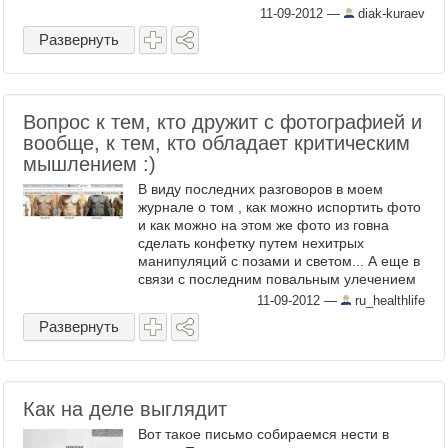
11-09-2012
—
diak-kuraev
Развернуть
Вопрос к тем, кто дружит с фотографией и
вообще, к тем, кто обладает критическим
мышлением :)
В виду последних разговоров в моем
журнале о том , как можно испортить фото
и как можно на этом же фото из говна
сделать конфетку путем нехитрых
манипуляций с позами и светом... А еще в
связи с последним повальным улечением
ЗОЖащегося народа ...
11-09-2012
—
ru_healthlife
Развернуть
Как на деле выглядит
Вот такое письмо собираемся нести в