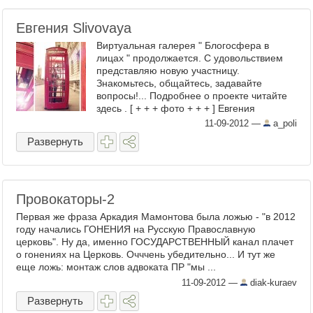
Евгения Slivovaya
Виртуальная галерея " Блогосфера в
лицах " продолжается. С удовольствием
представляю новую участницу.
Знакомьтесь, общайтесь, задавайте
вопросы!... Подробнее о проекте читайте
здесь . [ + + + фото + + + ] Евгения
slivovaya ...
11-09-2012
—
a_poli
Развернуть
Провокаторы-2
Первая же фраза Аркадия Мамонтова была ложью - "в 2012
году начались ГОНЕНИЯ на Русскую Православную
церковь". Ну да, именно ГОСУДАРСТВЕННЫЙ канал плачет
о гонениях на Церковь. Очччень убедительно... И тут же
еще ложь: монтаж слов адвоката ПР "мы ...
11-09-2012
—
diak-kuraev
Развернуть