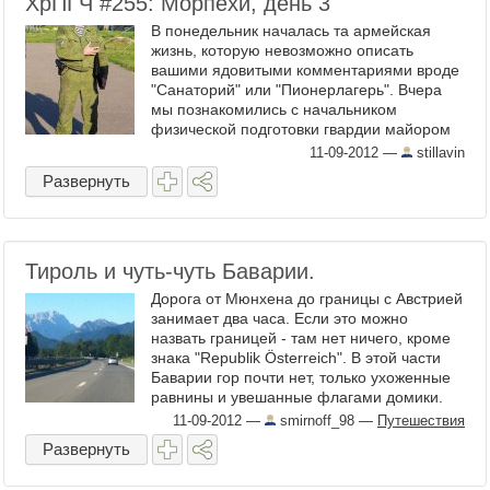
ХрПГЧ #255: Морпехи, день 3
В понедельник началась та армейская
жизнь, которую невозможно описать
вашими ядовитыми комментариями вроде
"Санаторий" или "Пионерлагерь". Вчера
мы познакомились с начальником
физической подготовки гвардии майором
Андреем Михайловичем ...
11-09-2012
—
stillavin
Развернуть
Тироль и чуть-чуть Баварии.
Дорога от Мюнхена до границы с Австрией
занимает два часа. Если это можно
назвать границей - там нет ничего, кроме
знака "Republik Österreich". В этой части
Баварии гор почти нет, только ухоженные
равнины и увешанные флагами домики.
Горы появляются ...
11-09-2012
—
smirnoff_98
—
Путешествия
Развернуть