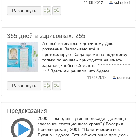
11-09-2012
—
schegloff
Развернуть
365 дней в зарисовках: 255
А я всё готовлюсь к деткиному Дню
рождения. Записываю всё и
протоколирую. Когда время на подготовку
только по ночам - приходится начинать
заранее, чтобы всё успеть. * * * * * * * * * * * *
* * * Здесь мы решили, что будем
подбадривать друг друга ежедневно ...
11-09-2012
—
conjure
Развернуть
Предсказания
2000: "Господин Путин не досидит до конца
своего конституционного срока" ( Валерия
Новодворская ) 2001: "Политический век
Путина недолог. Есть объективные процессы