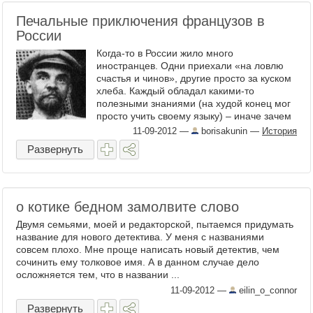
Печальные приключения французов в
России
Когда-то в России жило много
иностранцев. Одни приехали «на ловлю
счастья и чинов», другие просто за куском
хлеба. Каждый обладал какими-то
полезными знаниями (на худой конец мог
просто учить своему языку) – иначе зачем
бы они здесь сдались? ...
11-09-2012
—
borisakunin
—
История
Развернуть
о котике бедном замолвите слово
Двумя семьями, моей и редакторской, пытаемся придумать
название для нового детектива. У меня с названиями
совсем плохо. Мне проще написать новый детектив, чем
сочинить ему толковое имя. А в данном случае дело
осложняется тем, что в названии ...
11-09-2012
—
eilin_o_connor
Развернуть