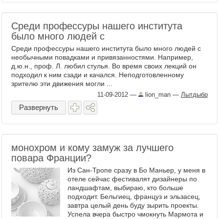
Среди профессуры нашего института
было много людей с
Среди профессуры нашего института было много людей с
необычными повадками и привязанностями. Например,
д.ю.н., проф. Л. любил стулья. Во время своих лекций он
подходил к ним сзади и качался. Неподготовленному
зрителю эти движения могли ...
11-09-2012
—
lion_man
—
Лытдыбр
Развернуть
монохром и кому замуж за лучшего
повара Франции?
Из Сан-Тропе сразу в Бо Маньер, у меня в
отеле сейчас фестивалят дизайнеры по
ландшафтам, выбираю, кто больше
подходит. Бельгиец, француз и эльзасец,
завтра целый день буду зырить проекты.
Успела вчера быстро чмокнуть Мармота и