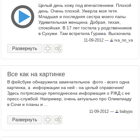
Целый день хожу под впечатлением. Плохой
день. Очень плохой. Умерла моя тетя.
Младшая и последняя сестра моего папы.
Удивительная женщина. Добрая, тихая,
спокойная. В 17 лет гостила у родственников
в Сухуми. Там встретила Гурама. Выскочила
замуж ...
11-09-2012
—
iva_no_va
Развернуть
Все как на картинке
В фейсбуке обнаружила замечательное фото - всего одна
картинка, а информации на ней - на целый справочник!
Здесь потрясающе преподнесена информация о РЖД с ее
пресс-службой. Например, очень актуально про Олимпиаду
в Сочи и планы и ...
11-09-2012
—
babyps
Развернуть