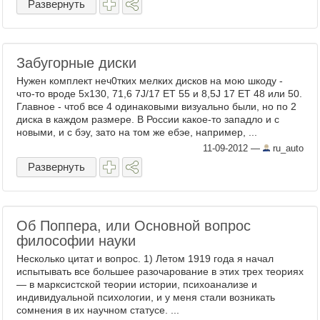
Развернуть
Забугорные диски
Нужен комплект неч0тких мелких дисков на мою шкоду -
что-то вроде 5x130, 71,6 7J/17 ET 55 и 8,5J 17 ET 48 или 50.
Главное - чтоб все 4 одинаковыми визуально были, но по 2
диска в каждом размере. В России какое-то западло и с
новыми, и с бэу, зато на том же ебэе, например, ...
11-09-2012
—
ru_auto
Развернуть
Об Поппера, или Основной вопрос
философии науки
Несколько цитат и вопрос. 1) Летом 1919 года я начал
испытывать все большее разочарование в этих трех теориях
— в марксистской теории истории, психоанализе и
индивидуальной психологии, и у меня стали возникать
сомнения в их научном статусе. ...