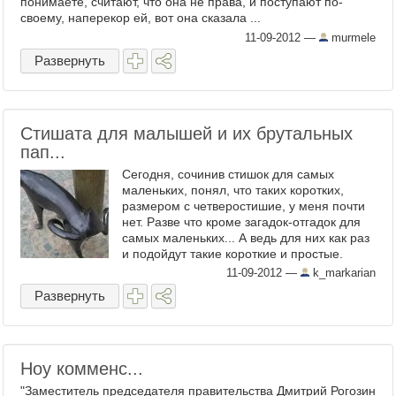
понимаете, считают, что она не права, и поступают по-
своему, наперекор ей, вот она сказала ...
11-09-2012
—
murmele
Развернуть
Стишата для малышей и их брутальных
пап...
Сегодня, сочинив стишок для самых
маленьких, понял, что таких коротких,
размером с четверостишие, у меня почти
нет. Разве что кроме загадок-отгадок для
самых маленьких... А ведь для них как раз
и подойдут такие короткие и простые.
Началось все с ...
11-09-2012
—
k_markarian
Развернуть
Ноу комменс...
"Заместитель председателя правительства Дмитрий Рогозин