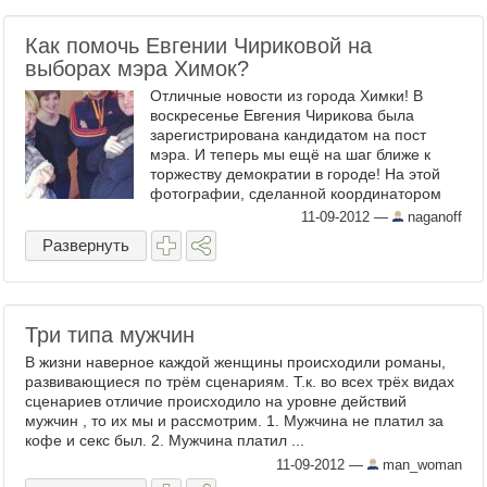
Как помочь Евгении Чириковой на
выборах мэра Химок?
Отличные новости из города Химки! В
воскресенье Евгения Чирикова была
зарегистрирована кандидатом на пост
мэра. И теперь мы ещё на шаг ближе к
торжеству демократии в городе! На этой
фотографии, сделанной координатором
проекта РосВыборы ...
11-09-2012
—
naganoff
Развернуть
Три типа мужчин
В жизни наверное каждой женщины происходили романы,
развивающиеся по трём сценариям. Т.к. во всех трёх видах
сценариев отличие происходило на уровне действий
мужчин , то их мы и рассмотрим. 1. Мужчина не платил за
кофе и секс был. 2. Мужчина платил ...
11-09-2012
—
man_woman