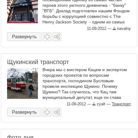
героев этого уютного дневничка - "банку"
"ВТБ". Доклад подготовлен нашим Фондом
борьбы с коррупцией совместно с The
Henry Jackson Society - одним из самых
уважаемых think tank (не знаю ...
11-09-2012
—
navalny
Развернуть
Щукинский транспорт
Вчера мы с мистером Кацем и экспертом
городских проектов по вопросам
транспорта, господином Бусловым
провели инспекцию Щукино. Почему
Щукино? Так случилось, что Кац там
муниципальный депутат, еще он глава
комиссии по благоустройству и есть ...
11-09-2012
—
zyalt
—
Транспорт
Развернуть
Фото дня