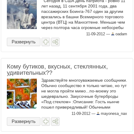
Сегодня в США День патриота - ровно 11
лет назад, 11 сентября 2001 года, два
пассажирских Боинга-767 один за другим
врезались в башни Всемирного торгового
центра (ВТЦ) на Манхэттене. Меньше чем
через полтора часа огромные небосребы
обрушились, в ...
11-09-2012
—
oadam
Развернуть
Кому бутиков, вкусных, стеклянных,
удивительных??
Здравствуйте многоуважаемые сообщники.
Обычно сообщество я только читаю, но тут
не могла пройти мимо...по-моему это
шедеврально. Закусочные бутерброды
«Под стеклом» :Описание: Гость нынче
пошeл привередливый! Обычными
бутербродами уже никого ...
11-09-2012
—
mayonesa_nax
Развернуть