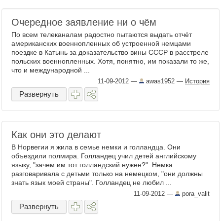
Очередное заявление ни о чём
По всем телеканалам радостно пытаются выдать отчёт
американских военнопленных об устроенной немцами
поездке в Катынь за доказательство вины СССР в расстреле
польских военнопленных. Хотя, понятно, им показали то же,
что и международной ...
11-09-2012
—
awas1952
—
История
Развернуть
Как они это делают
В Норвегии я жила в семье немки и голландца. Они
объездили полмира. Голландец учил детей английскому
языку, "зачем им тот голландский нужен?". Немка
разговаривала с детьми только на немецком, "они должны
знать язык моей страны". Голландец не любил ...
11-09-2012
—
pora_valit
Развернуть