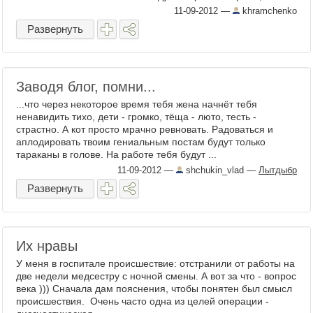
попеременно приземляясь на каждую из ...
11-09-2012
—
khramchenko
Развернуть
Заводя блог, помни...
...что через некоторое время тебя жена начнёт тебя
ненавидить тихо, дети - громко, тёща - люто, тесть -
страстно. А кот просто мрачно ревновать. Радоваться и
аплодировать твоим гениальным постам будут только
тараканы в голове. На работе тебя будут ...
11-09-2012
—
shchukin_vlad
—
Лытдыбр
Развернуть
Их нравы
У меня в госпитале происшествие: отстранили от работы на
две недели медсестру с ночной смены. А вот за что - вопрос
века ))) Сначала дам пояснения, чтобы понятен был смысл
происшествия. Очень часто одна из целей операции -