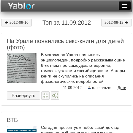
Разместить статью
Войти
Топ за 11.09.2012
2012-09-10
2012-09-12
Неделя
На Урале появились секс-книги для детей
Месяц
(фото)
Рейтинги
В магазинах Урала появились
энциклопедии, подробно рассказывающие
Архив
8-летним про самоудовлетворение,
гомосексуализм и эксгибиционизм. Авторы
книги не скупились на описания
Фототоп
физиологических подробностей
Родительский комитет ...
11-09-2012
—
ru_marazm
—
Дети
Видеотоп
Развернуть
ВТБ
Сегодня презентуем небольшой доклад,
посвященный одному из самых частых