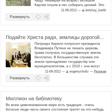
чащу. Невзирая на возраст Большой
Карлик пошла в лес собирать урожай. Это
было очень рано, почти в ...
11-09-2012
—
bolshoy_karlik
Развернуть
Подайте Христа ради, землицы дорогой...
Патриарх Кирилл попросил президента
Владимира Путина не лишать церковь
права получать государственную землю
бесплатно. В большинстве случаев эти
земли принадлежат государству или
муниципалитетам, а с 2010 г. они могут
безвозмездно ...
11-09-2012
—
eugenyshultz
—
Религия
Развернуть
Миллион на библиотеку
Во всем цивилизованном мире есть традиция - очень
богатые люди часть своего состояния тратят на что-нибудь