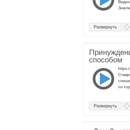
Видео
Земли
Развернуть
Принуждени
способом
https
Ставр
слишк
по го
Развернуть