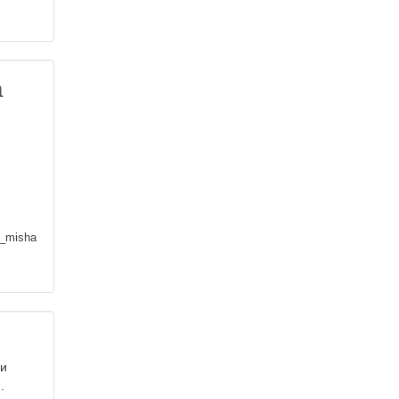
а
_misha
 и
.