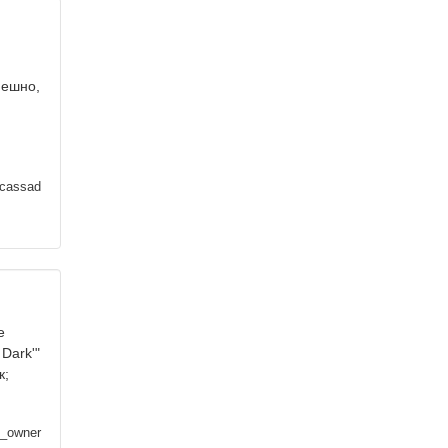
мешно,
lcassad
е
 Dark'"
к;
h_owner