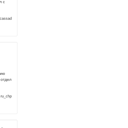
л с
lcassad
нию
 отдел
ru_chp