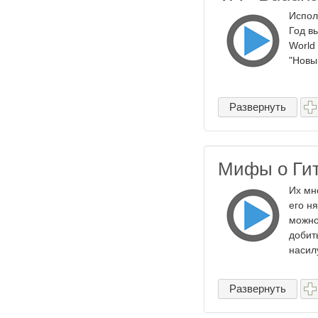
Испол
Год вы
World
"Новы
Развернуть
Мифы о Гит
Их мн
его н
можно
добит
насилу
Развернуть