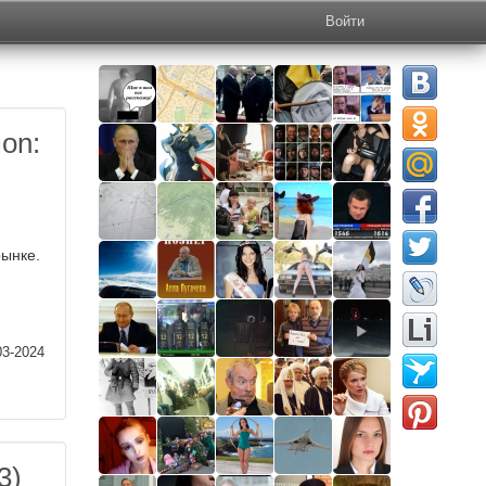
Войти
on:
ынке.
03-2024
3)