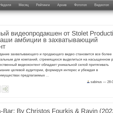
Неделя
Месяц
Рейтинги
Архив
Фототоп
Видеотоп
й видеопродакшен от Stolet Producti
ваши амбиции в захватывающий
нт
дание захватывающего и продающего видео становится все более
уальным для компаний, стремящихся выделиться на насыщенном р
ественный видеоконтент обладает уникальной силой притягивать
мание целевой аудитории, формируя интерес и убеждая в
имуществах предлагаемых ...
sabinus —
28-
-Ваr: Ву Сhristоs Fоurkis & Rаvin (202