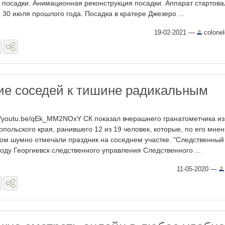
 посадки. Анимационная реконструкция посадки. Аппарат стартова
 30 июля прошлого года. Посадка в кратере Джезеро ...
19-02-2021
—
colone
е соседей к тишине радикальным
://youtu.be/qEk_MM2NOxY СК показал вчерашнего гранатометчика из
опольского края, ранившего 12 из 19 человек, которые, по его мне
ом шумно отмечали праздник на соседнем участке. "Следственный
роду Георгиевск следственного управления Следственного ...
11-05-2020
—