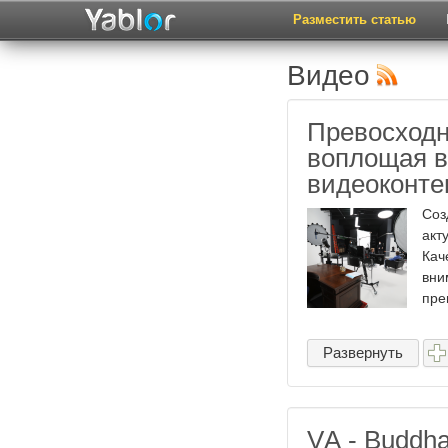
Разместить статью
Видео
Превосходны
воплощая 
видеоконте
Соз
акт
Кач
вни
пре
Развернуть
VА - Вuddhа