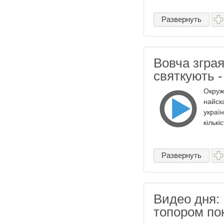
Развернуть
Вовча зграя
святкують -
Окруж
найск
україн
кількі
Развернуть
Видео дня:
топором по