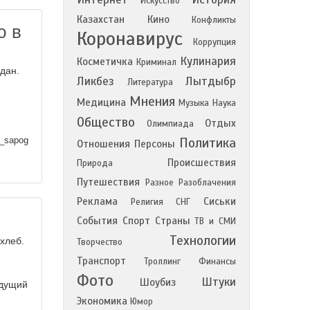
Искусство
Казахстан
Кино
Конфликты
ю в
Коронавирус
Коррупция
Кулинария
Косметичка
Криминал
дан.
Ликбез
Лытдыбр
Литература
Мнения
Медицина
Музыка
Наука
Общество
Отдых
Олимпиада
Политика
_sapog
Отношения
Персоны
Происшествия
Природа
Путешествия
Разное
Разоблачения
Реклама
Сиськи
Религия
СНГ
События
Спорт
Страны
ТВ и СМИ
Технологии
хлеб.
Творчество
Транспорт
Троллинг
Финансы
Фото
Штуки
Шоубиз
идущий
Экономика
Юмор