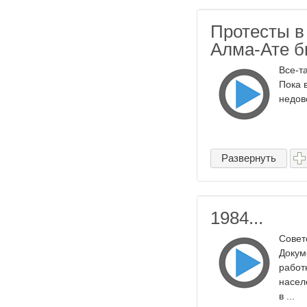
Протесты в
Алма-Ате б
Все-т
Пока 
недово
Развернуть
1984...
Совет
Докум
работ
насел
в ...