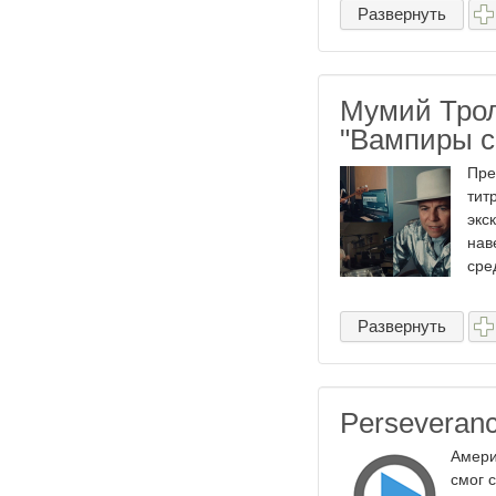
Развернуть
Мумий Трол
"Вампиры с
Пре
тит
экс
нав
сре
Развернуть
Perseveran
Амери
смог 