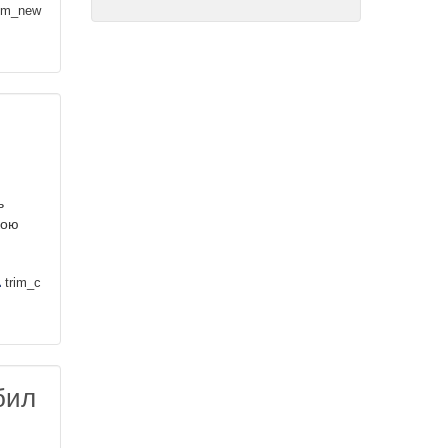
izm_new
ь
кою
trim_c
бил