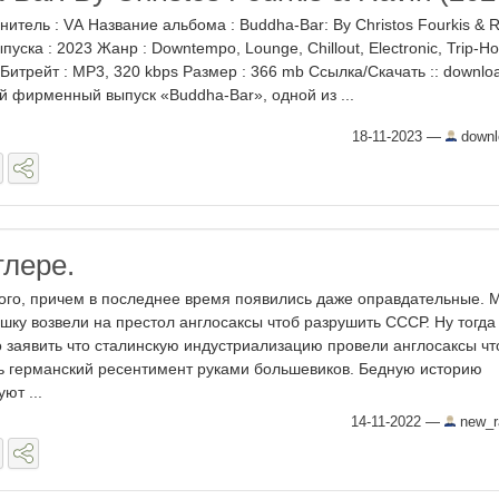
нитель : VА Название альбома : Вuddhа-Ваr: Ву Сhristоs Fоurkis & R
пуска : 2023 Жанр : Downtempo, Lounge, Chillout, Electronic, Trip-Ho
 Битрейт : MP3, 320 kbps Размер : 366 mb Ссылка/Скачать :: downlo
й фирменный выпуск «Вuddhа-Ваr», одной из ...
18-11-2023
—
downl
лере.
ого, причем в последнее время появились даже оправдательные. 
яшку возвели на престол англосаксы чтоб разрушить СССР. Ну тогда
 заявить что сталинскую индустриализацию провели англосаксы чт
ь германский ресентимент руками большевиков. Бедную историю
ют ...
14-11-2022
—
new_r