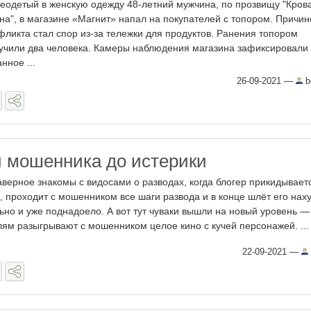
еодетый в женскую одежду 48-летний мужчина, по прозвищу "Кров
на", в магазине «Магнит» напал на покупателей с топором. Причин
фликта стал спор из-за тележки для продуктов. Ранения топором
учили два человека. Камеры наблюдения магазина зафиксировали 
нное ...
26-09-2021
—
b
и мошенника до истерики
аверное знакомы с видосами о разводах, когда блогер прикидывает
, проходит с мошенником все шаги развода и в конце шлёт его наху
ьно и уже поднадоело. А вот тут чуваки вышли на новый уровень —
лям разыгрывают с мошенником целое кино с кучей персонажей. ...
22-09-2021
—