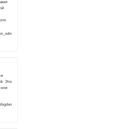
авая
ой
это
or_odin
ся
й. Это
 они
ibigdan