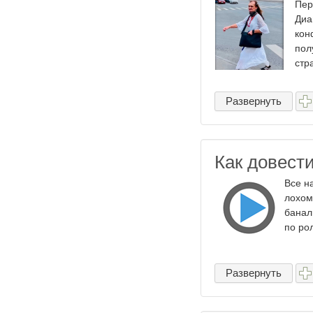
Пер
Диа
кон
пол
стра
Развернуть
Как довест
Все н
лохом
банал
по ро
Развернуть