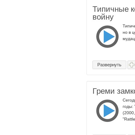
Типичные к
войну
Типич
но в 
мудац
Развернуть
Греми замк
Сегод
годы: 
(2000
"Rattl