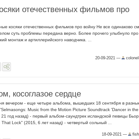
осяки отечественных фильмов про
ные косяки отечественных фильмов про войну Не все одинаково с
целом суть проблемы передана верно. Более прочего улыбнуло про
кий монтаж и артиллерийского наводчика. ...
20-09-2021
—
colone
ом, косоглазое сердце
ня вечером - еще четыре альбома, вышедших 18 сентября в разны
"Selmasongs: Music from the Motion Picture Soundtrack 'Dancer in the
, 21 год назад) - первый альбом-саундтрек исландской певицы Бьор
e That Lock" (2015, 6 лет назад) - четвертый сольный ...
18-09-2021
—
fis