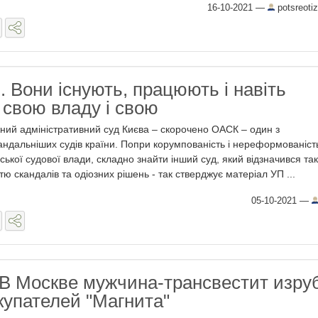
16-10-2021
—
potsreot
. Вони існують, працюють і навіть
 свою владу і свою
ний адміністративний суд Києва – скорочено ОАСК – один з
андальніших судів країни. Попри корумпованість і нереформованіст
ської судової влади, складно знайти інший суд, який відзначився та
стю скандалів та одіозних рішень - так стверджує матеріал УП ...
05-10-2021
—
 В Москве мужчина-трансвестит изру
купателей "Магнита"