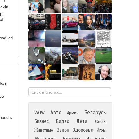
аvin
p,
ad
oad_cd
Мол
об
Авто
Беларусь
WOW
Армия
abochy
Бизнес
Видео
Дети
Жесть
Закон
Здоровье
Животные
Игры
Интернет
История