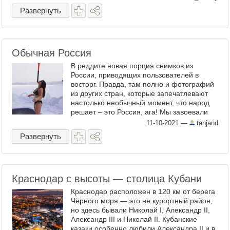
Развернуть
Обычная Россия
В реддите новая порция снимков из
России, приводящих пользователей в
восторг. Правда, там полно и фотографий
из других стран, которые запечатлевают
настолько необычный момент, что народ
решает – это Россия, ага! Мы завоевали
репутацию больших оригиналов)))). ...
11-10-2021
—
tanjand
Развернуть
Краснодар с высоты — столица Кубани
Краснодар расположен в 120 км от берега
Чёрного моря — это не курортный район,
но здесь бывали Николай I, Александр II,
Александр III и Николай II. Кубанские
казаки особенно любили Александра II и в