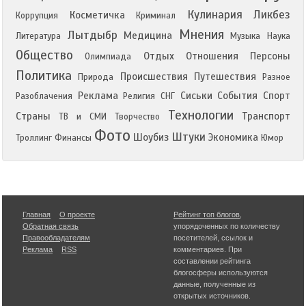
Кулинария
Ликбез
Косметичка
Коррупция
Криминал
Мнения
Лытдыбр
Медицина
Литература
Музыка
Наука
Общество
Отдых
Отношения
Персоны
Олимпиада
Политика
Происшествия
Путешествия
Природа
Разное
Реклама
Сиськи
События
Спорт
Разоблачения
Религия
СНГ
Технологии
Страны
Транспорт
ТВ и СМИ
Творчество
Фото
Штуки
Шоубиз
Экономика
Троллинг
Финансы
Юмор
Главная
О проекте
Рейтинг топ блогов
,
Обратная связь
упорядоченных по количеству
Правообладателям
посетителей, ссылок и
Реклама
RSS
комментариев. При
составлении рейтинга
блогосферы используются
данные, полученные из
открытых источников.