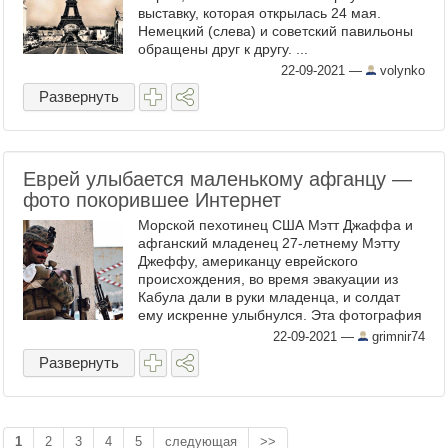
выставку, которая открылась 24 мая.
Немецкий (слева) и советский павильоны
обращены друг к другу. ...
22-09-2021
—
volynko
Развернуть
Еврей улыбается маленькому афганцу —
фото покорившее Интернет
Морской пехотинец США Мэтт Джаффа и
афганский младенец 27-летнему Мэтту
Джеффу, американцу еврейского
происхождения, во время эвакуации из
Кабула дали в руки младенца, и солдат
ему искренне улыбнулся. Эта фотография
широко распространилась в Интернете. ...
22-09-2021
—
grimnir74
Развернуть
1
2
3
4
5
следующая
>>