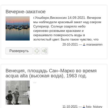
Вечерне-закатное
г.Уошберн,Висконсин 14.09.2021. Bечером
мы наблюдали красивый закат над озером
Супериор. Солнце озаряло небо
сиренево-розовыми красками и
окрашивало поверхность воды в
золотистый цвет. Было такое чувство, что
перед нами картина художника,
20-10-2021
—
marawarren
написанная ...
Развернуть
Венеция, площадь Сан–Марко во время
acqua alta (высокая вода), 1963 год.
...
11-10-2021
—
foto_history