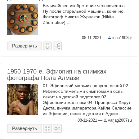
Величайшее изобретение человечества.
Ну после стиральной машины, конечно.
Фотограф Никита Журнаков (Nikita
Zhurnakov) ...
08-11-2021
—
inna1903gr
Развернуть
1950-1970-е. Эфиопия на снимках
фотографа Пола Алмази
01. Эфиопский мальчик напуган оспой 02.
Ребенок с тяжелыми симптомами оспы
лежит на детской подстилке 03.
Эфиопские мальчики 04. Принцесса Хирут
Деста, внучка императора Хайле Селассие
из Эфиопии, сидит с детьми в Аддис-
Абебе, где исполняет обязанности
08-11-2021
—
varjag2007su
директора ...
Развернуть