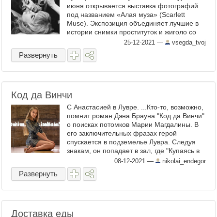
июня открывается выставка фотографий
под названием «Алая муза» (Scarlett
Muse). Экспозиция объединяет лучшие в
истории снимки проституток и жиголо со
всего мира . Проект заставляет задуматься
25-12-2021
—
vsegda_tvoj
о роли ...
Развернуть
Код да Винчи
С Анастасией в Лувре. ...Кто-то, возможно,
помнит роман Дэна Брауна "Код да Винчи"
о поисках потомков Марии Магдалины. В
его заключительных фразах герой
спускается в подземелье Лувра. Следуя
знакам, он попадает в зал, где "Купаясь в
лучах мягкой подсветки, две пирамиды как
08-12-2021
—
nikolai_endegor
бы ...
Развернуть
Доставка еды