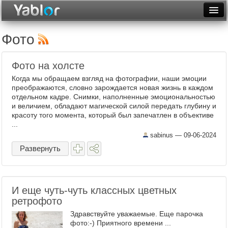
Разместить статью
Войти
Фото
Неделя
Фото на холсте
Месяц
Когда мы обращаем взгляд на фотографии, наши эмоции
преображаются, словно зарождается новая жизнь в каждом
Рейтинги
отдельном кадре. Снимки, наполненные эмоциональностью
и величием, обладают магической силой передать глубину и
Архив
красоту того момента, который был запечатлен в объективе
...
Фототоп
sabinus —
09-06-2024
Развернуть
Видеотоп
И еще чуть-чуть классных цветных
ретрофото
Здравствуйте уважаемые. Еще парочка
фото:-) Приятного времени ...