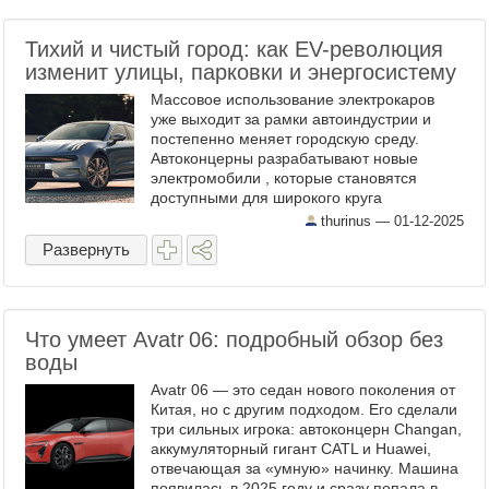
Тихий и чистый город: как EV-революция
изменит улицы, парковки и энергосистему
Массовое использование электрокаров
уже выходит за рамки автоиндустрии и
постепенно меняет городскую среду.
Автоконцерны разрабатывают новые
электромобили , которые становятся
доступными для широкого круга
покупателей. Городам же необходимо
thurinus —
01-12-2025
подстраиваться под тренд. Для этого ...
Развернуть
Что умеет Avatr 06: подробный обзор без
воды
Avatr 06 — это седан нового поколения от
Китая, но с другим подходом. Его сделали
три сильных игрока: автоконцерн Changan,
аккумуляторный гигант CATL и Huawei,
отвечающая за «умную» начинку. Машина
появилась в 2025 году и сразу попала в