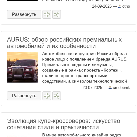
центр внимания. Не из-за громкого
24-09-2025
—
otho
бренда, а ...
Развернуть
AURUS: обзор российских премиальных
автомобилей и их особенности
Автомобильная индустрия России обрела
новое лицо с появлением бренда AURUS.
Премиальные седаны и лимузины,
созданные в рамках проекта «Кортеж»,
стали не просто транспортными
средствами, а символом технологической
независимости страны. Стартовав как
20-07-2025
—
credobnik
проект президентского кортежа, ...
Развернуть
Эволюция купе-кроссоверов: искусство
сочетания стиля и практичности
В мире автомобильного дизайна редко