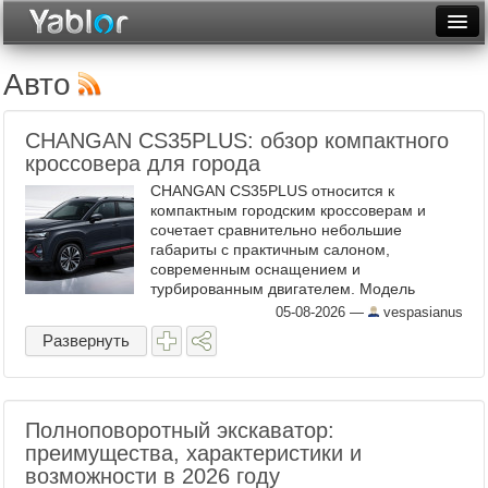
Разместить статью
Войти
Авто
Неделя
CHANGAN CS35PLUS: обзор компактного
Месяц
кроссовера для города
CHANGAN CS35PLUS относится к
Рейтинги
компактным городским кроссоверам и
сочетает сравнительно небольшие
Архив
габариты с практичным салоном,
современным оснащением и
Фототоп
турбированным двигателем. Модель
подойдет тем, кому нужен автомобиль для
05-08-2026
—
vespasianus
Видеотоп
ежедневных поездок, семейных
Развернуть
маршрутов и периодических ...
Полноповоротный экскаватор:
преимущества, характеристики и
возможности в 2026 году