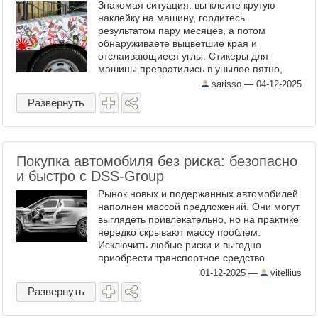
Знакомая ситуация: вы клеите крутую
наклейку на машину, гордитесь
результатом пару месяцев, а потом
обнаруживаете выцветшие края и
отслаивающиеся углы. Стикеры для
машины превратились в унылое пятно,
портящее внешний вид авто. Если вы
sarisso —
04-12-2025
когда-либо сталкивались с этим
Развернуть
разочарованием, ...
Покупка автомобиля без риска: безопасно
и быстро с DSS-Group
Рынок новых и подержанных автомобилей
наполнен массой предложений. Они могут
выглядеть привлекательно, но на практике
нередко скрывают массу проблем.
Исключить любые риски и выгодно
приобрести транспортное средство
помогают профессионалы DSS-Group.
01-12-2025
—
vitellius
Профессиональная услуга автоподбора ...
Развернуть