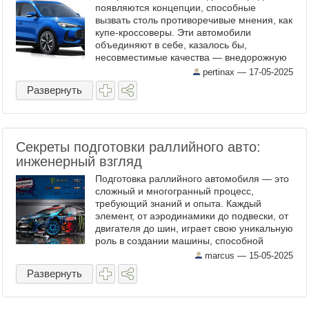
появляются концепции, способные
вызвать столь противоречивые мнения, как
купе-кроссоверы. Эти автомобили
объединяют в себе, казалось бы,
несовместимые качества — внедорожную
практичность и спортивную элегантность.
pertinax —
17-05-2025
Сегодня мы рассмотрим историю ...
Развернуть
Секреты подготовки раллийного авто:
инженерный взгляд
Подготовка раллийного автомобиля — это
сложный и многогранный процесс,
требующий знаний и опыта. Каждый
элемент, от аэродинамики до подвески, от
двигателя до шин, играет свою уникальную
роль в создании машины, способной
одержать победу на самых сложных
marcus —
15-05-2025
трассах мира. Инженеры и ...
Развернуть