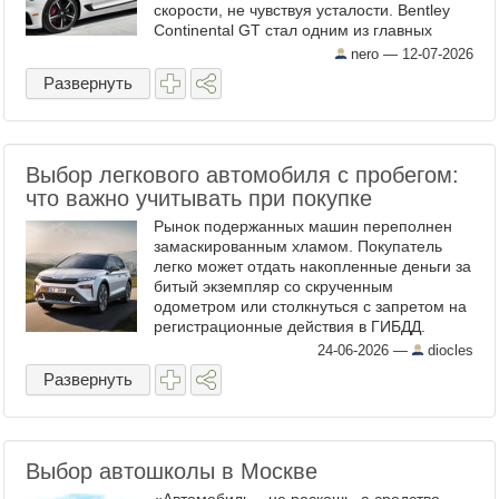
скорости, не чувствуя усталости. Bentley
Continental GT стал одним из главных
воплощений этой философии в XXI веке.
nero —
12-07-2026
Когда в 2003 году на Женевском ...
Развернуть
Выбор легкового автомобиля с пробегом:
что важно учитывать при покупке
Рынок подержанных машин переполнен
замаскированным хламом. Покупатель
легко может отдать накопленные деньги за
битый экземпляр со скрученным
одометром или столкнуться с запретом на
регистрационные действия в ГИБДД.
Чтобы не остаться без денег и без колес,
24-06-2026
—
diocles
нужно жестко контролировать ...
Развернуть
Выбор автошколы в Москве