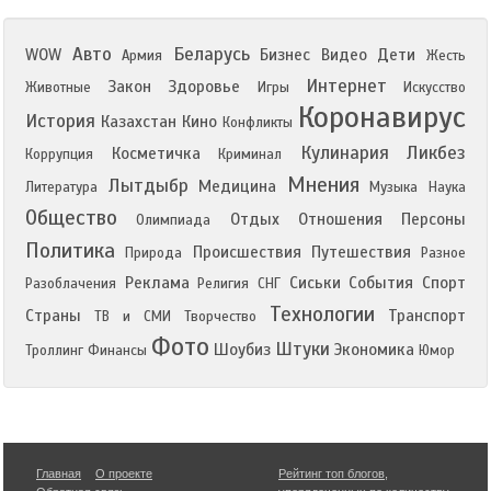
Авто
Беларусь
WOW
Бизнес
Видео
Дети
Армия
Жесть
Интернет
Закон
Здоровье
Животные
Игры
Искусство
Коронавирус
История
Казахстан
Кино
Конфликты
Кулинария
Ликбез
Косметичка
Коррупция
Криминал
Мнения
Лытдыбр
Медицина
Литература
Музыка
Наука
Общество
Отдых
Отношения
Персоны
Олимпиада
Политика
Происшествия
Путешествия
Природа
Разное
Реклама
Сиськи
События
Спорт
Разоблачения
Религия
СНГ
Технологии
Страны
Транспорт
ТВ и СМИ
Творчество
Фото
Штуки
Шоубиз
Экономика
Троллинг
Финансы
Юмор
Главная
О проекте
Рейтинг топ блогов
,