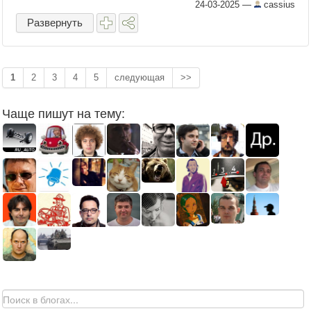
автомобилистов отказываются от
24-03-2025
—
cassius
бумажных бланков в пользу цифровых
Развернуть
решений. ...
1
2
3
4
5
следующая
>>
Чаще пишут на тему: