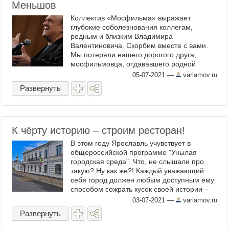
Меньшов
Коллектив «Мосфильма» выражает
глубокие соболезнования коллегам,
родным и близким Владимира
Валентиновича. Скорбим вместе с вами.
Мы потеряли нашего дорогого друга,
мосфильмовца, отдававшего родной
киностудии все свои творческие силы
05-07-2021
—
varlamov.ru
и яркий талант, по-настоящему народного
Развернуть
режиссёра, ...
К чёрту историю – строим ресторан!
В этом году Ярославль учувствует в
общероссийской программе "Унылая
городская среда". Что, не слышали про
такую? Ну как же?! Каждый уважающий
себя город должен любым доступным ему
способом сожрать кусок своей истории –
можно снести дореволюционный особняк,
03-07-2021
—
varlamov.ru
обшить пластиком древний храм ...
Развернуть