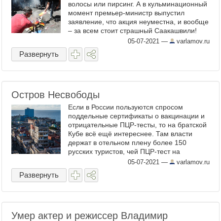
волосы или пирсинг. А в кульминационный
момент премьер-министр выпустил
заявление, что акция неуместна, и вообще
– за всем стоит страшный Саакашвили!
Ага, кто же ещё... Организаторы в ужасе
05-07-2021
—
varlamov.ru
отменили марш. ...
Развернуть
Остров Несвободы
Если в России пользуются спросом
поддельные сертификаты о вакцинации и
отрицательные ПЦР-тесты, то на братской
Кубе всё ещё интереснее. Там власти
держат в отельном плену более 150
русских туристов, чей ПЦР-тест на
коронавирус якобы оказался
05-07-2021
—
varlamov.ru
положительным. На Кубу россиянам
Развернуть
можно ...
Умер актер и режиссер Владимир