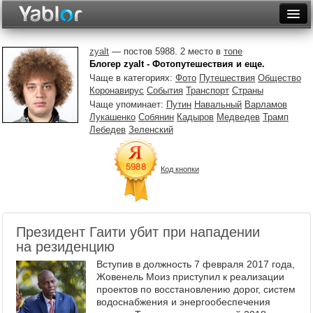
Разместить статью
Войти
zyalt
— постов 5988. 2 место в
топе
Блогер zyalt - Фотопутешествия и еще.
Неделя
Чаще в категориях:
Фото
Путешествия
Общество
Коронавирус
События
Транспорт
Страны
Месяц
Чаще упоминает:
Путин
Навальный
Варламов
Лукашенко
Собянин
Кадыров
Медведев
Трамп
Рейтинги
Лебедев
Зеленский
Архив
Код кнопки
Фототоп
Видеотоп
Президент Гаити убит при нападении
на резиденцию
Вступив в должность 7 февраля 2017 года,
Жовенель Моиз приступил к реализации
проектов по восстановлению дорог, систем
водоснабжения и энергообеспечения