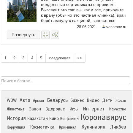
поддельные сертификаты о прививке.
Выглядит это так: вы, как и все, приходите
к врачу (обычно это частная клиника), врач
берёт ампулу с вакциной, заносит все
ваши данные, а дальше просто выливает
28-06-2021
—
varlamov.ru
вакцину в ...
Развернуть
1
2
3
4
5
следующая
>>
Авто
Беларусь
WOW
Бизнес
Видео
Дети
Армия
Жесть
Интернет
Закон
Здоровье
Животные
Игры
Искусство
Коронавирус
История
Казахстан
Кино
Конфликты
Кулинария
Ликбез
Косметичка
Коррупция
Криминал