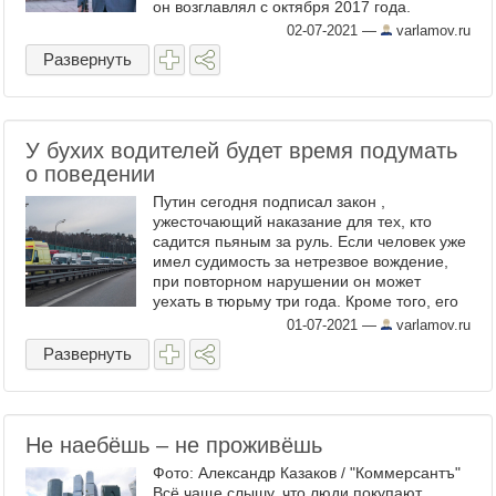
он возглавлял с октября 2017 года.
До этого он руководил подмосковным
02-07-2021
—
varlamov.ru
городским округом Озеры. С ...
Развернуть
У бухих водителей будет время подумать
о поведении
Путин сегодня подписал закон ,
ужесточающий наказание для тех, кто
садится пьяным за руль. Если человек уже
имел судимость за нетрезвое вождение,
при повторном нарушении он может
уехать в тюрьму три года. Кроме того, его
могут оштрафовать на 500 тысяч рублей и
01-07-2021
—
varlamov.ru
запретить занимать ...
Развернуть
Не наебёшь – не проживёшь
Фото: Александр Казаков / "Коммерсантъ"
Всё чаще слышу, что люди покупают