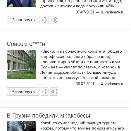
страны. Так, по данным на май 2018 года,
доступ к питьевой воде получили 42%
населения. До окончания президентского
07-07-2021
—
varlamov.ru
срока Моиза ...
Развернуть
Совсем о​****и
«Звонили из областного комитета [общего
и профессионального образования],
просили мирно уйти и не поднимать шум.
Если нет — уволят по статье, с которой в
Ленинградской области больше никуда
работать не возьмут. По какой, пока не
знаю», — рассказал Znak.com директор
06-07-2021
—
varlamov.ru
школы. ...
Развернуть
В Грузии победили мракобесы
Какой-то сумасшедший пырнул туриста
ножом, потому что ему не понравились его