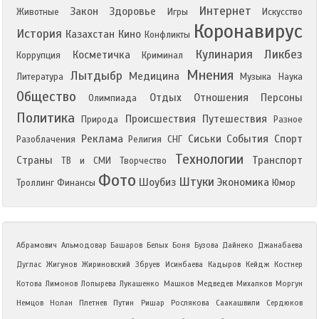
Интернет
Закон
Здоровье
Животные
Игры
Искусство
Коронавирус
История
Казахстан
Кино
Конфликты
Кулинария
Ликбез
Косметичка
Коррупция
Криминал
Мнения
Лытдыбр
Медицина
Литература
Музыка
Наука
Общество
Отдых
Отношения
Персоны
Олимпиада
Политика
Происшествия
Путешествия
Природа
Разное
Реклама
Сиськи
События
Спорт
Разоблачения
Религия
СНГ
Технологии
Страны
Транспорт
ТВ и СМИ
Творчество
Фото
Штуки
Шоубиз
Экономика
Троллинг
Финансы
Юмор
Абрамович
Альмодовар
Башаров
Белых
Боня
Бузова
Дайнеко
Джанабаева
Дуглас
Жигунов
Жириновский
Збруев
Исинбаева
Кадыров
Кейдж
Костнер
Котова
Лимонов
Лопырева
Лукашенко
Машков
Медведев
Михалков
Моргун
Немцов
Нолан
Плетнев
Путин
Ришар
Рослякова
Саакашвили
Сердюков