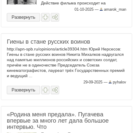
Действие фильма происходит на
Черноморском побережье. Трое друзей
01-10-2025
—
amarok_man
приехали на отдых «дикарями» — ...
Развернуть
Гиены в стане русских воинов
http://apn-spb.ru/opinions/article39304.htm Юрий Нерсесов:
Гиены в стане русских воинов Никита Михалков надругался
над памятью миллионов российских и советских солдат,
причём не в одиночестве Председатель Союза
кинематографистов, лауреат трёх Государственных премий
и ведущий ...
29-09-2025
—
pyhalov
Развернуть
«Родина меня предала». Пугачева
впервые за много лет дала большое
интервью. Что