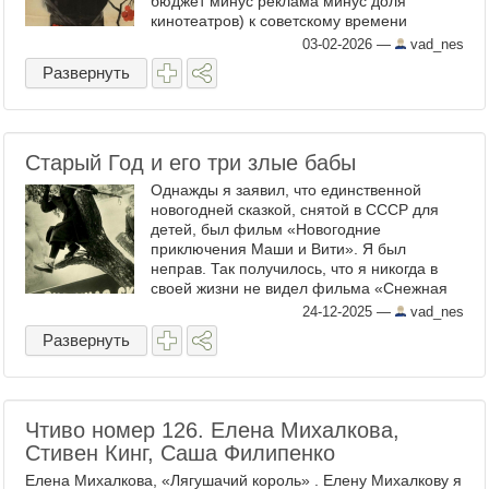
бюджет минус реклама минус доля
кинотеатров) к советскому времени
совершенно неприменима. Хотя бы
03-02-2026
—
vad_nes
потому, что практически нет информации о
Развернуть
том, ...
Старый Год и его три злые бабы
Однажды я заявил, что единственной
новогодней сказкой, снятой в СССР для
детей, был фильм «Новогодние
приключения Маши и Вити». Я был
неправ. Так получилось, что я никогда в
своей жизни не видел фильма «Снежная
сказка», снятого режиссерским дуэтом
24-12-2025
—
vad_nes
Эльдара Шенгелая и Алексея Сахарова ...
Развернуть
Чтиво номер 126. Елена Михалкова,
Стивен Кинг, Саша Филипенко
Елена Михалкова, «Лягушачий король» . Елену Михалкову я