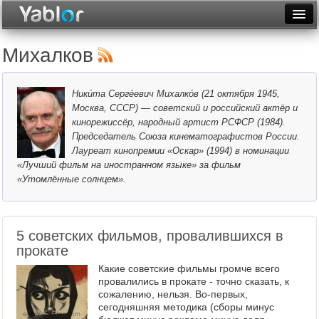
Разместить статью
Войти
Михалков
Неделя
Ники́та Серге́евич Михалко́в (21 октября 1945,
Месяц
Москва, СССР) — советский и российский актёр и
кинорежиссёр, народный артист РСФСР (1984).
Рейтинги
Председатель Союза кинематографистов России.
Лауреат кинопремии «Оскар» (1994) в номинации
Архив
«Лучший фильм на иностранном языке» за фильм
«Утомлённые солнцем».
Фототоп
Видеотоп
5 советских фильмов, провалившихся в
прокате
Какие советские фильмы громче всего
провалились в прокате - точно сказать, к
сожалению, нельзя. Во-первых,
сегодняшняя методика (сборы минус