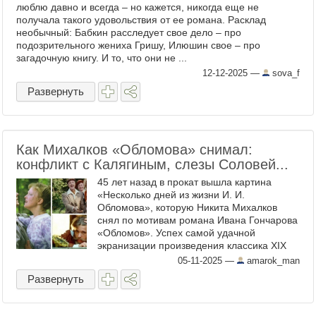
люблю давно и всегда – но кажется, никогда еще не
получала такого удовольствия от ее романа. Расклад
необычный: Бабкин расследует свое дело – про
подозрительного жениха Гришу, Илюшин свое – про
загадочную книгу. И то, что они не ...
12-12-2025
—
sova_f
Развернуть
Как Михалков «Обломова» снимал:
конфликт с Калягиным, слезы Соловей...
45 лет назад в прокат вышла картина
«Несколько дней из жизни И. И.
Обломова», которую Никита Михалков
снял по мотивам романа Ивана Гончарова
«Обломов». Успех самой удачной
экранизации произведения классика ХIХ
века изначально был заложен в команде.
05-11-2025
—
amarok_man
Команде Михалкова, которая ...
Развернуть