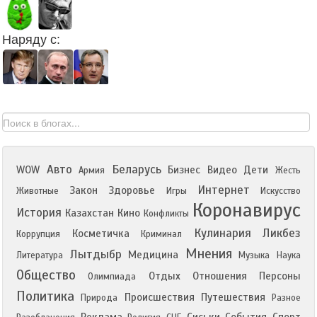
Наряду с:
Авто
Беларусь
WOW
Бизнес
Видео
Дети
Армия
Жесть
Интернет
Закон
Здоровье
Животные
Игры
Искусство
Коронавирус
История
Казахстан
Кино
Конфликты
Кулинария
Ликбез
Косметичка
Коррупция
Криминал
Мнения
Лытдыбр
Медицина
Литература
Музыка
Наука
Общество
Отдых
Отношения
Персоны
Олимпиада
Политика
Происшествия
Путешествия
Природа
Разное