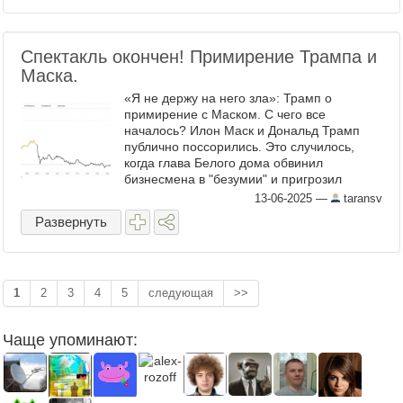
Спектакль окончен! Примирение Трампа и
Маска.
«Я не держу на него зла»: Трамп о
примирение с Маском. С чего все
началось? Илон Маск и Дональд Трамп
публично поссорились. Это случилось,
когда глава Белого дома обвинил
бизнесмена в "безумии" и пригрозил
лишить его компанию правительственных
13-06-2025
—
taransv
контрактов, тот в ответ поддержал идею ...
Развернуть
1
2
3
4
5
следующая
>>
Чаще упоминают: