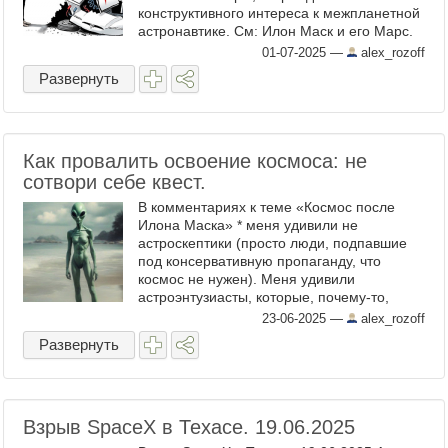
конструктивного интереса к межпланетной
астронавтике. См: Илон Маск и его Марс.
Будьте реалистами - обещайте
01-07-2025
—
alex_rozoff
невозможное. ...
Развернуть
Как провалить освоение космоса: не
сотвори себе квест.
В комментариях к теме «Космос после
Илона Маска» * меня удивили не
астроскептики (просто люди, подпавшие
под консервативную пропаганду, что
космос не нужен). Меня удивили
астроэнтузиасты, которые, почему-то,
убеждены, что освоение космоса должно
23-06-2025
—
alex_rozoff
выглядеть, как квест**. Типа: избранные ...
Развернуть
Взрыв SpaceX в Техасе. 19.06.2025