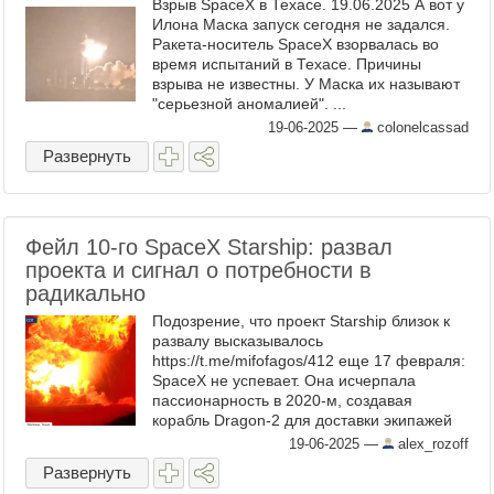
Взрыв SpaceX в Техасе. 19.06.2025 А вот у
Илона Маска запуск сегодня не задался.
Ракета-носитель SpaceX взорвалась во
время испытаний в Техасе. Причины
взрыва не известны. У Маска их называют
"серьезной аномалией". ...
19-06-2025
—
colonelcassad
Развернуть
Фейл 10-го SpaceX Starship: развал
проекта и сигнал о потребности в
радикально
Подозрение, что проект Starship близок к
развалу высказывалось
https://t.me/mifofagos/412 еще 17 февраля:
SpaceX не успевает. Она исчерпала
пассионарность в 2020-м, создавая
корабль Dragon-2 для доставки экипажей
на МКС. Дела с межпланетным кораблем
19-06-2025
—
alex_rozoff
Starship идут уже рутинно, как в ...
Развернуть