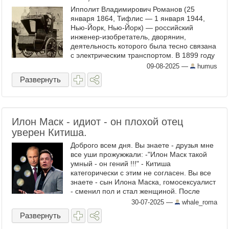
Ипполит Владимирович Романов (25
января 1864, Тифлис — 1 января 1944,
Нью-Йорк, Нью-Йорк) — российский
инженер-изобретатель, дворянин,
деятельность которого была тесно связана
с электрическим транспортом. В 1899 году
в Санкт-Петербурге с участием Романова и
09-08-2025
—
humus
по его проектам был построен ...
Развернуть
Илон Маск - идиот - он плохой отец
уверен Китиша.
Доброго всем дня. Вы знаете - друзья мне
все уши прожужжали: -"Илон Маск такой
умный - он гений !!!" - Китиша
категорически с этим не согласен. Вы все
знаете - сын Илона Маска, гомосексуалист
- сменил пол и стал женщиной. После
этого Илон Маск буквально спятил - он
30-07-2025
—
whale_roma
стал фашистом, ...
Развернуть