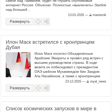
самое над Тайванем, будет ли глушить спутниковый
интернет Россия. Объясню. Полностью «выключить» Starlink
над большой ...
13-01-2026
—
masterok
Развернуть
Илон Маск встретился с кронпринцем
Дубая
Илон Маск посетил Объединённые
Арабские Эмираты и провёл ряд встреч с
высшим руководством страны. В ходе
визита он побеседовал с президентом
ОАЭ шейхом Мухаммедом бин Заидом
Аль Нахайяном, а также с кронпринцем
Дубая шейхом Хамданом бин
23-12-2025
—
royal_news
Мухаммедом Аль Мактумом. Наследный
Развернуть
принц Хамдан ...
Список космических запусков в мире в