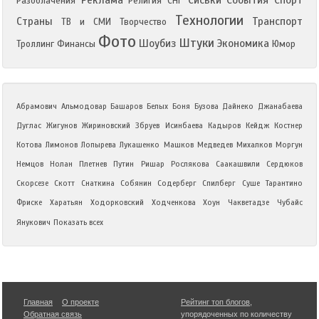
Реклама
Сиськи
События
Спорт
Разоблачения
Религия
СНГ
Технологии
Страны
Транспорт
ТВ и СМИ
Творчество
Фото
Штуки
Шоубиз
Экономика
Троллинг
Финансы
Юмор
Абрамович
Альмодовар
Башаров
Белых
Боня
Бузова
Дайнеко
Джанабаева
Дуглас
Жигунов
Жириновский
Збруев
Исинбаева
Кадыров
Кейдж
Костнер
Котова
Лимонов
Лопырева
Лукашенко
Машков
Медведев
Михалков
Моргун
Немцов
Нолан
Плетнев
Путин
Ришар
Рослякова
Саакашвили
Сердюков
Скорсезе
Скотт
Снаткина
Собянин
Содерберг
Спилберг
Суше
Тарантино
Фриске
Харатьян
Ходорковский
Ходченкова
Хоун
Чакветадзе
Чубайс
Янукович
Показать всех
Главная
О проекте
Рейтинг топ блогов
,
Обратная связь
упорядоченных по количеству