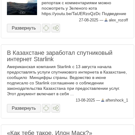
репортаж с комментариями можно
посмотреть у Зеленого кота
https://youtu.be/TaUERzoQzDc Подведение
итогов тут https://naked-
27-08-2025
—
alex_rozoff
science.ru/article/cosmonautics/spacex-
Развернуть
posle-chetyreh-vzr ...
В Казахстане заработал спутниковый
интернет Starlink
Американская компания Starlink с 13 августа начала
предоставлять услуги спутникового интернета в Казахстане,
сообщило Минцифры страны. Ведомство в июне
подписало со Starlink соглашение о соблюдении
законодательства Казахстана при предоставлении услуг.
Этот документ включает в себя ...
13-08-2025
—
aftershock_1
Развернуть
«Как тебе такое, Илон Маск?»