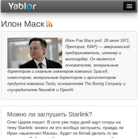
Разместить статью
Войти
Илон Маск
Неделя
И́лон Рив Маск род. 28 июня 1971,
Месяц
Претория, ЮАР) — американский
предприниматель, инженер и
Рейтинги
миллиардер. Он является
основателем, генеральным
Архив
директором и главным инженером компании SpaceX;
инвестором, генеральным директором и архитектором
Фототоп
продукта компании Tesla; основателем The Boring Company и
соучредителем Neuralink и OpenAI.
Видеотоп
Можно ли заглушить Starlink?
Олег Царев пишет: В сети уже пару дней идут споры на
тему Starlink: можно ли его вообще заглушить, правда ли
Иран «выключил Маска», будет ли Китай делать то же