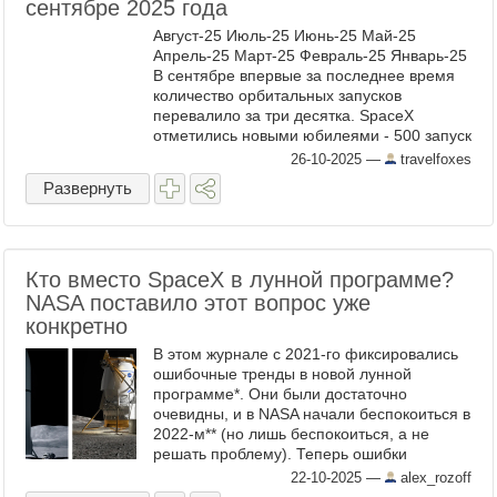
сентябре 2025 года
Август-25 Июль-25 Июнь-25 Май-25
Апрель-25 Март-25 Февраль-25 Январь-25
В сентябре впервые за последнее время
количество орбитальных запусков
перевалило за три десятка. SpaceX
отметились новыми юбилеями - 500 запуск
с возвращением ступени Фалькона-9 и 300
26-10-2025
—
travelfoxes
запуск программы ...
Развернуть
Кто вместо SpaceX в лунной программе?
NASA поставило этот вопрос уже
конкретно
В этом журнале с 2021-го фиксировались
ошибочные тренды в новой лунной
программе*. Они были достаточно
очевидны, и в NASA начали беспокоиться в
2022-м** (но лишь беспокоиться, а не
решать проблему). Теперь ошибки
приобрели критический характер и
22-10-2025
—
alex_rozoff
вынудили NASA к прямым действиям по