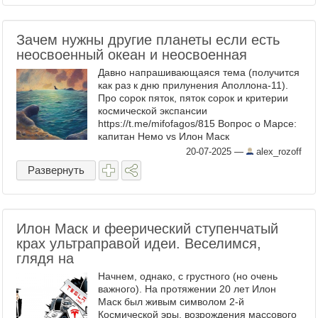
Зачем нужны другие планеты если есть
неосвоенный океан и неосвоенная
Давно напрашивающаяся тема (получится
как раз к дню прилунения Аполлона-11).
Про со‌рок пя‌ток, пято‌к соро‌к и критерии
космической экспансии
https://t.me/mifofagos/815 Вопрос о Марсе:
капитан Немо vs Илон Маск
https://t.me/mifofagos/811 Е-нот ищет в
20-07-2025
—
alex_rozoff
Антарктике альтернативу ...
Развернуть
Илон Маск и феерический ступенчатый
крах ультраправой идеи. Веселимся,
глядя на
Начнем, однако, с грустного (но очень
важного). На протяжении 20 лет Илон
Маск был живым символом 2-й
Космической эры, возрождения массового