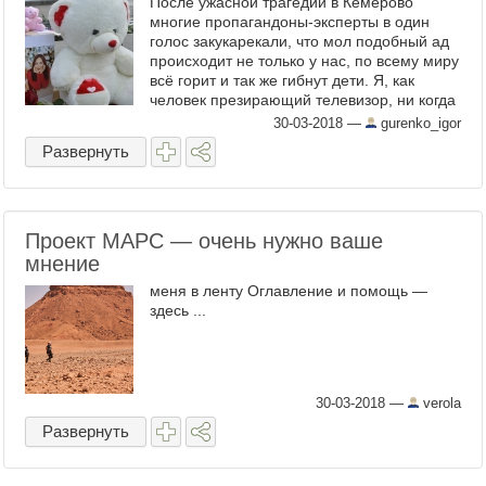
После ужасной трагедии в Кемерово
многие пропагандоны-эксперты в один
голос закукарекали, что мол подобный ад
происходит не только у нас, по всему миру
всё горит и так же гибнут дети. Я, как
человек презирающий телевизор, ни когда
и ни одному слову не воспринимающий
30-03-2018
—
gurenko_igor
всерьёз, ...
Развернуть
Проект МАРС — очень нужно ваше
мнение
меня в ленту Оглавление и помощь —
здесь ...
30-03-2018
—
verola
Развернуть