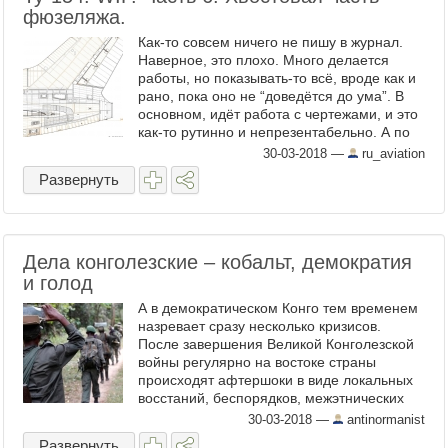
фюзеляжа.
Как-то совсем ничего не пишу в журнал.
Наверное, это плохо. Много делается
работы, но показывать-то всё, вроде как и
рано, пока оно не “доведётся до ума”. В
основном, идёт работа с чертежами, и это
как-то рутинно и непрезентабельно. А по
журналу, наверное, уже и сложилось
30-03-2018
—
ru_aviation
мнение, что я ...
Развернуть
Дела конголезские – кобальт, демократия
и голод
А в демократическом Конго тем временем
назревает сразу несколько кризисов.
После завершения Великой Конголезской
войны регулярно на востоке страны
происходят афтершоки в виде локальных
восстаний, беспорядков, межэтнических
столкновений. Из-за решения Жозефа
30-03-2018
—
antinormanist
Кабилы идти на третий срок ...
Развернуть