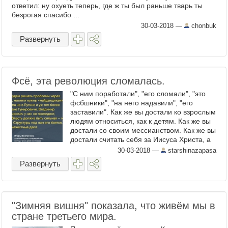
ответил: ну охуеть теперь, где ж ты был раньше тварь ты
безрогая спасибо ...
30-03-2018
—
chonbuk
Развернуть
Фсё, эта революция сломалась.
"С ним поработали", "его сломали", "это
фсбшники", "на него надавили", "его
заставили". Как же вы достали ко взрослым
людям относиться, как к детям. Как же вы
достали со своим мессианством. Как же вы
достали считать себя за Иисуса Христа, а
всех остальных "простых людей" - за
30-03-2018
—
starshinazapasa
детишек ...
Развернуть
"Зимняя вишня" показала, что живём мы в
стране третьего мира.