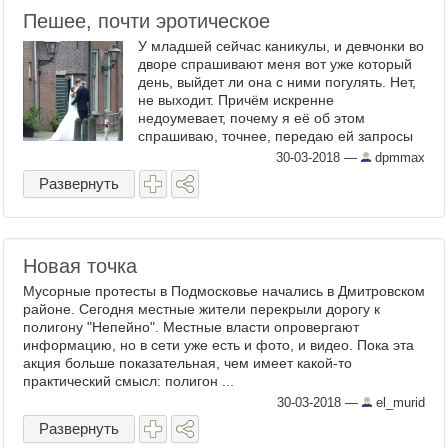
Пешее, почти эротическое
У младшей сейчас каникулы, и девчонки во
дворе спрашивают меня вот уже который
день, выйдет ли она с ними погулять. Нет,
не выходит. Причём искренне
недоумевает, почему я её об этом
спрашиваю, точнее, передаю ей запросы
дворовой мелкотни: ну где тут гулять? Что
30-03-2018
—
dpmmax
на этой Spaziergang ...
Развернуть
Новая точка
Мусорные протесты в Подмосковье начались в Дмитровском
районе. Сегодня местные жители перекрыли дорогу к
полигону "Непейно". Местные власти опровергают
информацию, но в сети уже есть и фото, и видео. Пока эта
акция больше показательная, чем имеет какой-то
практический смысл: полигон ...
30-03-2018
—
el_murid
Развернуть