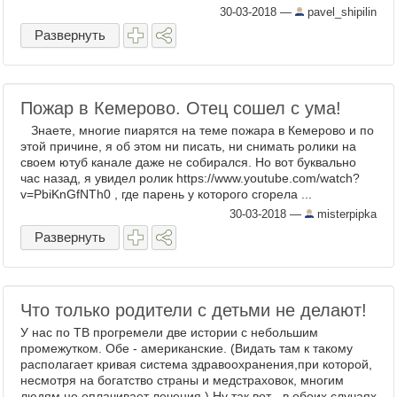
которую корреспондент ИА News Front Ася
30-03-2018
—
pavel_shipilin
Зуан непременно надевает ...
Развернуть
Пожар в Кемерово. Отец сошел с ума!
Знаете, многие пиарятся на теме пожара в Кемерово и по
этой причине, я об этом ни писать, ни снимать ролики на
своем ютуб канале даже не собирался. Но вот буквально
час назад, я увидел ролик https://www.youtube.com/watch?
v=PbiKnGfNTh0 , где парень у которого сгорела ...
30-03-2018
—
misterpipka
Развернуть
Что только родители с детьми не делают!
У нас по ТВ прогремели две истории с небольшим
промежутком. Обе - американские. (Видать там к такому
располагает кривая система здравоохранения,при которой,
несмотря на богатство страны и медстраховок, многим
людям не оплачивает лечения.) Ну так вот - в обоих случаях