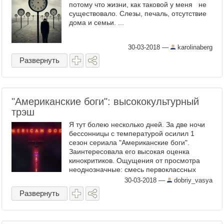
потому что жизни, как таковой у меня не
существовало. Слезы, печаль, отсутствие
дома и семьи. ...
30-03-2018
—
karolinaberg
Развернуть
"Американские боги": высококультурный
трэш
Я тут болею несколько дней. За две ночи
бессонницы с температурой осилил 1
сезон сериала "Американские боги".
Заинтересовала его высокая оценка
кинокритиков. Ощущения от просмотра
неоднозначные: смесь первоклассных
предметных съемок, трэшака и эротики на
30-03-2018
—
dobriy_vasya
грани, переплетение ...
Развернуть