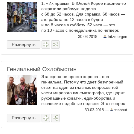
1. «Их нравы». В Южной Корее наконец-то
сократили рабочую неделю
с 68 до 52 часов. Для справки, 68 часов —
это работа по 12 часов в будни
и по 8 часов в субботу. 52 часа — это
по 10 часов с понедельника по четверг,
восемь часов в пятницу и 4 часа в субботу.
30-03-2018
—
fritzmorgen
Разумеется, уменьшили ...
Развернуть
Гениальный Охлобыстин
Эта сцена не просто хороша - она
гениальна. Потому что дает безупречный
ответ на один из главных вопросов той
части мирового кинематографа, где царят
рукопашные схватки, единоборства и
всяческие подобные подвиги. Этот вопрос
задал однажды своей маме один
30-03-2018
—
stabbut
первоклассник, потрясенный ...
Развернуть