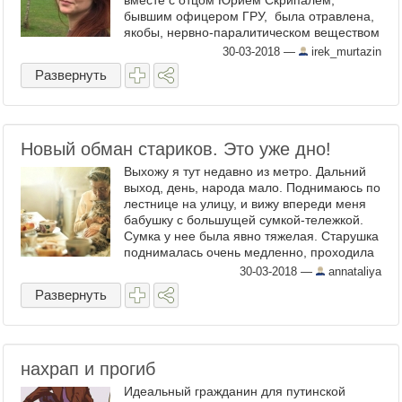
вместе с отцом Юрием Скрипалем,
бывшим офицером ГРУ, была отравлена,
якобы, нервно-паралитическом веществом
«Новичок». Тем самым «Новичком»,
30-03-2018
—
irek_murtazin
который, как утверждал ...
Развернуть
Новый обман стариков. Это уже дно!
Выхожу я тут недавно из метро. Дальний
выход, день, народа мало. Поднимаюсь по
лестнице на улицу, и вижу впереди меня
бабушку с большущей сумкой-тележкой.
Сумка у нее была явно тяжелая. Старушка
поднималась очень медленно, проходила
буквально несколько ступенек и
30-03-2018
—
annataliya
останавливалась ...
Развернуть
нахрап и прогиб
Идеальный гражданин для путинской