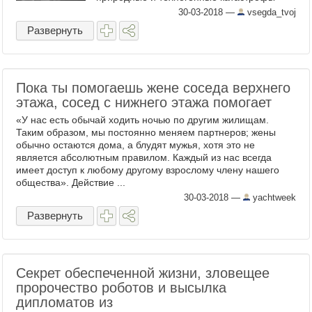
вызвали гибель сотен, если не тысяч,
30-03-2018
—
vsegda_tvoj
людей. Великий смог 1952 года ...
Развернуть
Пока ты помогаешь жене соседа верхнего
этажа, сосед с нижнего этажа помогает
«У нас есть обычай ходить ночью по другим жилищам.
Таким образом, мы постоянно меняем партнеров; жены
обычно остаются дома, а блудят мужья, хотя это не
является абсолютным правилом. Каждый из нас всегда
имеет доступ к любому другому взрослому члену нашего
общества». Действие ...
30-03-2018
—
yachtweek
Развернуть
Секрет обеспеченной жизни, зловещее
пророчество роботов и высылка
дипломатов из