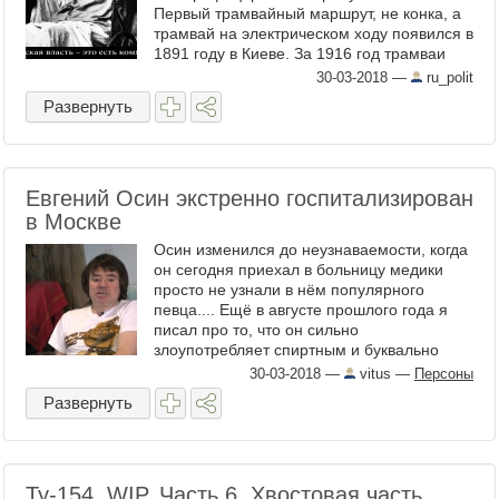
Первый трамвайный маршрут, не конка, а
трамвай на электрическом ходу появился в
1891 году в Киеве. За 1916 год трамваи
Киева перевезли 108 млн, Одессы - 55
30-03-2018
—
ru_polit
млн. ...
Развернуть
Евгений Осин экстренно госпитализирован
в Москве
Осин изменился до неузнаваемости, когда
он сегодня приехал в больницу медики
просто не узнали в нём популярного
певца.... Ещё в августе прошлого года я
писал про то, что он сильно
злоупотребляет спиртным и буквально
угасает . После этого он той зимой прошёл
30-03-2018
—
vitus
—
Персоны
курс реабилитации, но по ...
Развернуть
Ту-154. WIP. Часть 6. Хвостовая часть