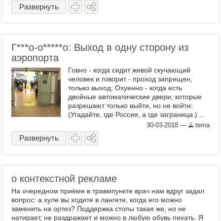
Показывать буду на примере ...
Развернуть
Г​***о-о*****о: Выход в одну сторону из
аэропорта
Говно - когда сидит живой скучающий
человек и говорит - проход запрещен,
только выход: Охуенно - когда есть
двойные автоматические двери, которые
разрешают только выйти, но не войти:
(Угадайте, где Россия, а где заграница.) ...
30-03-2018
—
tema
Развернуть
о контекстной рекламе
На очередном приёме в травмпункте врач нам вдруг задал
вопрос: а хуле вы ходите в лангете, когда его можно
заменить на ортез? Поддержка стопы такая же, но не
натирает, не раздражает и можно в любую обувь пихать. Я