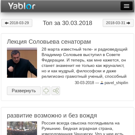
Разместить статью
Войти
Топ за 30.03.2018
2018-03-29
2018-03-31
Неделя
Лекция Соловьева сенаторам
Месяц
28 марта известный теле- и радиоведущий
Рейтинги
Владимир Соловьев выступил в Совете
Федерации. И теперь, как мне кажется, он
станет знаменит не только как жруналист,
Архив
но и как мудрый, философски и даже
религиозно грамотный ученый, способный
Фототоп
обучить мыслить по-государственному
30-03-2018
—
pavel_shipilin
многих депутатов, ...
Видеотоп
Развернуть
развитие возможно и без вождя
Россия всегда свысока поглядывала на
Румынию. Бедная аграрная страна,
измордованная Чаушеску. Что у нее есть,