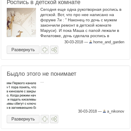
Роспись в детской комнате
Сегодня еще одна рукотворная роспись в
детской. Вот, что про нее написано на
форуме 7и : " Наконец-то дочь с мужем
закончили ремонт в детской комнате
Маруси). И пока Маша с папой лежали в
Филатовке, дочь сделала роспись в
комнате Маруси. Шкафы ИКЕА (ждала их 3
30-03-2018
—
home_and_garden
мес), кровать тоже ...
Развернуть
Быдло этого не понимает
...
30-03-2018
—
a_nikonov
Развернуть