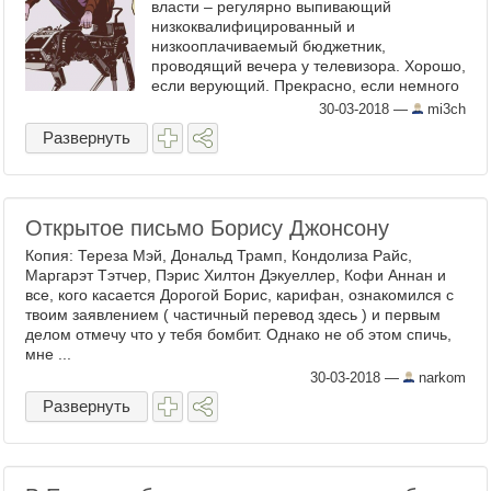
власти – регулярно выпивающий
низкоквалифицированный и
низкооплачиваемый бюджетник,
проводящий вечера у телевизора. Хорошо,
если верующий. Прекрасно, если немного
приворовывающий. Вообще замечательно,
30-03-2018
—
mi3ch
если с двумя-тремя кредитами. А совсем
Развернуть
идеально – ...
Открытое письмо Борису Джонсону
Копия: Тереза Мэй, Дональд Трамп, Кондолиза Райс,
Маргарэт Тэтчер, Пэрис Хилтон Дэкуеллер, Кофи Аннан и
все, кого касается Дорогой Борис, карифан, ознакомился с
твоим заявлением ( частичный перевод здесь ) и первым
делом отмечу что у тебя бомбит. Однако не об этом спичь,
мне ...
30-03-2018
—
narkom
Развернуть