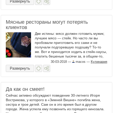
Развернуть
Мясные рестораны могут потерять
клиентов
Две истины: мясо должен готовить мужик;
лучшее мясо — стейк. Но часто ли вы
пробовали приготовить его сами и не
получали подгоревшую подошву? То-то
же. Вот и приходится ходить в стейк-хаусы,
платить бешеные тысячи за, в общем-то,
недорогой продукт. Вернее,
30-03-2018
—
macos
—
Кулинария
ПРИХОДИЛОСЬ, потому что я ...
Развернуть
Да как он смеет!
Сейчас активно обсуждают поведение 30-летнего Игоря
Вострикова, у которого в «Зимней Вишне» погибла жена,
сестра и трое детей. Сам он в это время был в другом
городе. Жена успела ему позвонить из горящего кинозала.