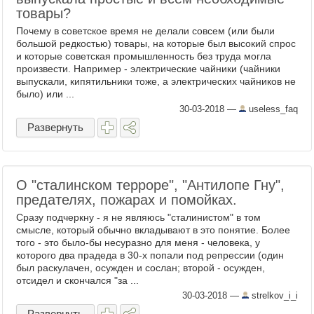
товары?
Почему в советское время не делали совсем (или были
большой редкостью) товары, на которые был высокий спрос
и которые советская промышленность без труда могла
произвести. Например - электрические чайники (чайники
выпускали, кипятильники тоже, а электрических чайников не
было) или ...
30-03-2018
—
useless_faq
Развернуть
О "сталинском терроре", "Антилопе Гну",
предателях, пожарах и помойках.
Сразу подчеркну - я не являюсь "сталинистом" в том
смысле, который обычно вкладывают в это понятие. Более
того - это было-бы несуразно для меня - человека, у
которого два прадеда в 30-х попали под репрессии (один
был раскулачен, осужден и сослан; второй - осужден,
отсидел и скончался "за ...
30-03-2018
—
strelkov_i_i
Развернуть