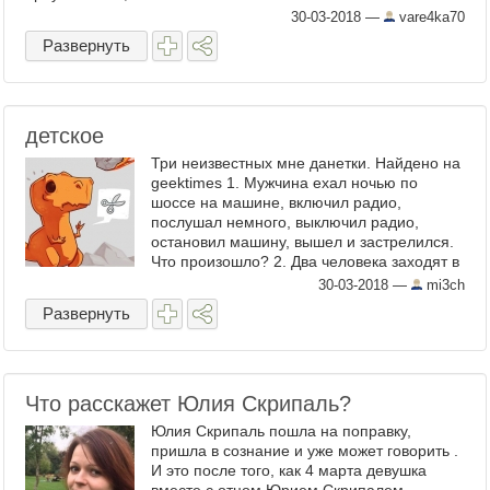
30-03-2018
—
vare4ka70
Развернуть
детское
Три неизвестных мне данетки. Найдено на
geektimes 1. Мужчина ехал ночью по
шоссе на машине, включил радио,
послушал немного, выключил радио,
остановил машину, вышел и застрелился.
Что произошло? 2. Два человека заходят в
лифт и катаются вверх-вниз много раз.
30-03-2018
—
mi3ch
Потом выходят из лифта и ...
Развернуть
Что расскажет Юлия Скрипаль?
Юлия Скрипаль пошла на поправку,
пришла в сознание и уже может говорить .
И это после того, как 4 марта девушка