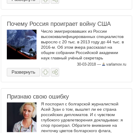
Почему Россия проиграет войну США
Число эмигрировавших из России
высококвалифицированных специалистов
выросло с 20 тыс. в 2013 году до 44 тыс. в
2016-м. Об этом вчера рассказал на
общем собрании Российской академии
наук главный учёный секретарь
президиума РАН Николай Долгушкин 29
30-03-2018
—
varlamov.ru
марта, передаёт РБК . То есть всего за ...
Развернуть
Признаю свою ошибку
Я поспорил с болгарской журналисткой
Асей Зуан о том, вышлет ли ее страна
российских дипломатов. И с чувством
глубокого удовлетворения докладываю: я
спор проиграл. Обратите внимание на
ленточку цветов болгарского флага,