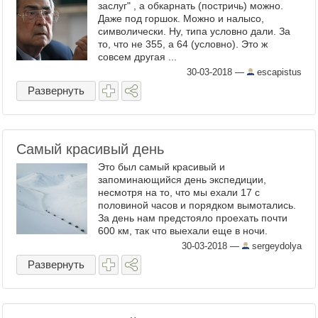
заслуг" , а обкарнать (постричь) можно.
Даже под горшок. Можно и налысо,
символически. Ну, типа условно дали. За
то, что не 355, а 64 (условно). Это ж
совсем другая ...
30-03-2018
—
escapistus
Развернуть
Самый красивый день
Это был самый красивый и
запоминающийся день экспедиции,
несмотря на то, что мы ехали 17 с
половиной часов и порядком вымотались.
За день нам предстояло проехать почти
600 км, так что выехали еще в ночи.
Первые 70 километров проскочили без
30-03-2018
—
sergeydolya
проблем, а дальше начались переметы -
Развернуть
это ...