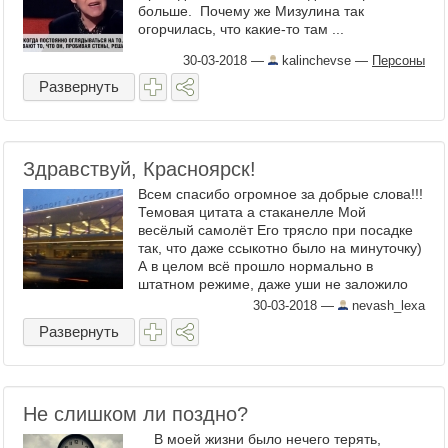
больше. Почему же Мизулина так
огорчилась, что какие-то там ...
30-03-2018
—
kalinchevse
—
Персоны
Развернуть
Здравствуй, Красноярск!
Всем спасибо огромное за добрые слова!!!
Темовая цитата а стаканелле Мой
весёлый самолёт Его трясло при посадке
так, что даже ссыкотно было на минуточку)
А в целом всё прошло нормально в
штатном режиме, даже уши не заложило
ни одно. Летел бизнесс классом возле
30-03-2018
—
nevash_lexa
туалета, теперь я ...
Развернуть
Не слишком ли поздно?
В моей жизни было нечего терять,