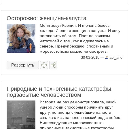
Осторожно: женщина-капуста
Меня зовут Ксения. И я очень боюсь
холода. И еще я женщина-капуста. И хочу
поговорить об этом. Пост по заявкам
читателей о том, как я одевалась на
севере. Предупреждаю: спортивным и
морозостойким можно не смотреть.
Инструкция будет для тех, кто, как и я,
30-03-2018
—
api_ano
совершенно не переносит холод. И ...
Развернуть
Природные и техногенные катастрофы,
подзабытые человечеством
История не раз демонстрировала, какой
ущерб люди способны причинить друг
другу, но иногда сильнейшие напасти
сваливались на человеческий род с небес .
Нижеследующие малоизвестные
природные и техногенные катастрофы