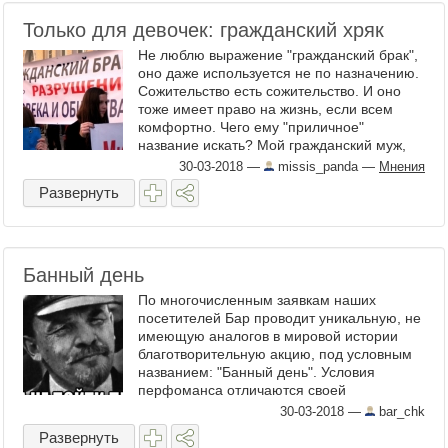
Только для девочек: гражданский хряк
Не люблю выражение "гражданский брак",
оно даже используется не по назначению.
Сожительство есть сожительство. И оно
тоже имеет право на жизнь, если всем
комфортно. Чего ему "приличное"
название искать? Мой гражданский муж,
моя гражданская жена... Тьфу. В первом
30-03-2018
—
missis_panda
—
Мнения
случае звучит жалко. Вроде ...
Развернуть
Банный день
По многочисленным заявкам наших
посетителей Бар проводит уникальную, не
имеющую аналогов в мировой истории
благотворительную акцию, под условным
названием: "Банный день". Условия
перфоманса отличаются своей
непритязательной замысловатостью, в
30-03-2018
—
bar_chk
коментах первого уровня называем
Развернуть
юзернейма ...