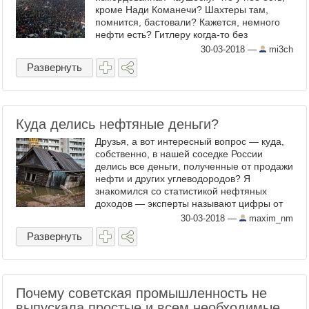
кроме Нади Команечи? Шахтеры там,
помнится, бастовали? Кажется, немного
нефти есть? Гитлеру когда-то без
румынской нефти совсем плохо стало.
30-03-2018
—
mi3ch
Румыния – это где-то далеко внизу. ...
Развернуть
Куда делись нефтяные деньги?
Друзья, а вот интересный вопрос — куда,
собственно, в нашей соседке России
делись все деньги, полученные от продажи
нефти и других углеводородов? Я
знакомился со статистикой нефтяных
доходов — эксперты называют цифры от
1,5 до 3 триллионов долларов, полученных
30-03-2018
—
maxim_nm
за продажу нефти и газа в ...
Развернуть
Почему советская промышленность не
выпускала простые и всем необходимые