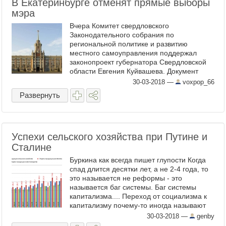
В Екатеринбурге отменят прямые выборы
мэра
Вчера Комитет свердловского
Законодательного собрания по
региональной политике и развитию
местного самоуправления поддержал
законопроект губернатора Свердловской
области Евгения Куйвашева. Документ
предусматривает изменение принципа
30-03-2018
—
voxpop_66
избрания главы Екатеринбурга, который
Развернуть
предусматривает ...
Успехи сельского хозяйства при Путине и
Сталине
Буркина как всегда пишет глупости Когда
спад длится десятки лет, а не 2-4 года, то
это называется не реформы - это
называется баг системы. Баг системы
капитализма.... Переход от социализма к
капитализму почему-то иногда называют
реформами. Это в корне неправильно.
30-03-2018
—
genby
Реформы - это ...