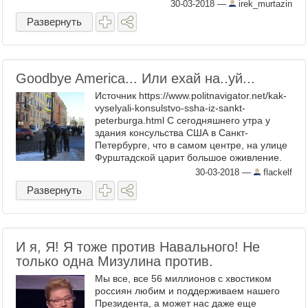
дела о пожаре. Это управляющая ТРЦ
30-03-2018
—
irek_murtazin
Надежда Судденок, техдиректор центра ...
Развернуть
Goodbye America... Или ехай на..уй...
Источник https://www.politnavigator.net/kak-
vyselyali-konsulstvo-ssha-iz-sankt-
peterburga.html С сегодняшнего утра у
здания консульства США в Санкт-
Петербурге, что в самом центре, на улице
Фурштадской царит большое оживление.
МИД России устами Сергея Лаврова, дал
30-03-2018
—
flackelf
американцам всего двое ...
Развернуть
И я, Я! Я тоже против Навального! Не
только одна Мизулина против.
Мы все, все 56 миллионов с хвостиком
россиян любим и поддерживаем нашего
Президента, а может нас даже еще