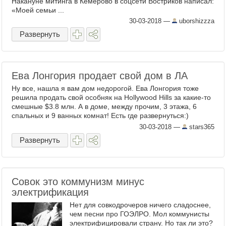
Накануне митинга в Кемерово в соцсети Востриков написал:
«Моей семьи ...
30-03-2018
—
uborshizzza
Развернуть
Ева Лонгория продает свой дом в ЛА
Ну все, нашла я вам дом недорогой. Ева Лонгория тоже
решила продать свой особняк на Hollywood Hills за какие-то
смешные $3.8 млн. А в доме, между прочим, 3 этажа, 6
спальных и 9 ванных комнат! Есть где развернуться:)
30-03-2018
—
stars365
Развернуть
Совок это коммунизм минус
электрификация
Нет для совкодрочеров ничего сладоснее,
чем песни про ГОЭЛРО. Мол коммунисты
электрифицировали страну. Но так ли это?