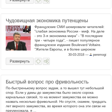
Чудовищная экономика путенщены
Французские СМИ шокировали читателей:
"слабая экономика России - миф. На деле
- это 3-я экономика мира" - "В последние
три - четыре года", - пишет популярное
французское издание Boulevard Voltaire.
"Жители Европы, и в более широком
смысле - Запада, регулярно сталкиваются
30-03-2018
—
peremogi
с ...
Развернуть
Быстрый вопрос про фривольность
По-быстренькому вопрос задам, а то вышел тут небольшой
спор. Если у дамы до замужества было около сорока
карнальных связей, то на момент замужества ее можно
назвать несколько фривольной. Но спустя, скажем, тридцать
лет верного замужества, во время которого она эти связи не
преумножала, я ...