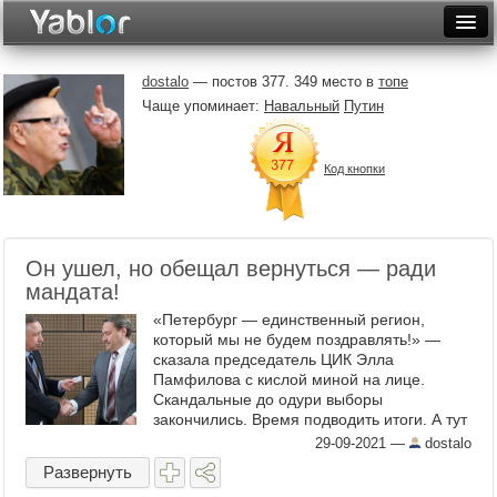
Разместить статью
Войти
dostalo
— постов 377. 349 место в
топе
Чаще упоминает:
Навальный
Путин
Неделя
Месяц
Код кнопки
Рейтинги
Архив
Он ушел, но обещал вернуться — ради
Фототоп
мандата!
«Петербург — единственный регион,
Видеотоп
который мы не будем поздравлять!» —
сказала председатель ЦИК Элла
Памфилова с кислой миной на лице.
Скандальные до одури выборы
закончились. Время подводить итоги. А тут
они неутешительные, особенно для Санкт-
29-09-2021
—
dostalo
Петербурга: больше половины обращений
Развернуть
...