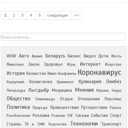
1
2
3
4
5
следующая
>>
Авто
Беларусь
WOW
Бизнес
Видео
Дети
Армия
Жесть
Интернет
Закон
Здоровье
Животные
Игры
Искусство
Коронавирус
История
Казахстан
Кино
Конфликты
Кулинария
Ликбез
Косметичка
Коррупция
Криминал
Мнения
Лытдыбр
Медицина
Литература
Музыка
Наука
Общество
Отдых
Отношения
Персоны
Олимпиада
Политика
Происшествия
Путешествия
Природа
Разное
Реклама
Сиськи
События
Спорт
Разоблачения
Религия
СНГ
Технологии
Страны
Транспорт
ТВ и СМИ
Творчество