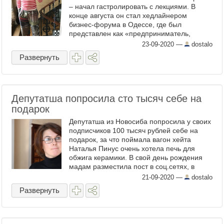
– начал гастролировать с лекциями. В
конце августа он стал хедлайнером
бизнес-форума в Одессе, где был
представлен как «предприниматель,
основатель мишленовского ресторана Hide
23-09-2020
—
dostalo
в Лондоне и винного бутика ...
Развернуть
Депутатша попросила сто тысяч себе на
подарок
Депутатша из Новосиба попросила у своих
подписчиков 100 тысяч рублей себе на
подарок, за что поймала вагон хейта
Наталья Пинус очень хотела печь для
обжига керамики. В свой день рождения
мадам разместила пост в соц.сетях, в
котором рассказала о своей давней мечте
21-09-2020
—
dostalo
и предложила подписчикам ...
Развернуть