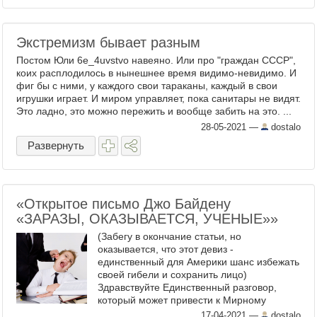
Экстремизм бывает разным
Постом Юли 6e_4uvstvo навеяно. Или про "граждан СССР",
коих расплодилось в нынешнее время видимо-невидимо. И
фиг бы с ними, у каждого свои тараканы, каждый в свои
игрушки играет. И миром управляет, пока санитары не видят.
Это ладно, это можно пережить и вообще забить на это. ...
28-05-2021
—
dostalo
Развернуть
«Открытое письмо Джо Байдену
«ЗАРАЗЫ, ОКАЗЫВАЕТСЯ, УЧЕНЫЕ»»
(Забегу в окончание статьи, но
оказывается, что этот девиз -
единственный для Америки шанс избежать
своей гибели и сохранить лицо)
Здравствуйте Единственный разговор,
который может привести к Мирному
развитию событий в мире, примерно таков:
17-04-2021
—
dostalo