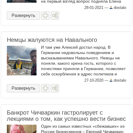
на первый взгляд вопрос подняла Елена
Гильц, депутат от КПРФ, в ходе заседания
28-01-2021
—
dostalo
совета депутатов МО ...
Развернуть
Немцы жалуются на Навального
И там уже Алексей достал народ. В
Германии недовольны поведением и
высказываниями Навального. Немцы не
поняли, какого хрена гость, которого с
почестями приняли в Германии, позволяет
себе оскорбления в адрес политиков и
проявляет открытую ксенофобию. В
27-10-2020
—
dostalo
немецкой газете Suddeutsche Zeitung ...
Развернуть
Банкрот Чичваркин гастролирует с
лекциями о том, как успешно вести бизнес
Один из самых известных «сбежавших» из
России бизнесменов – Евгений Чичваркин