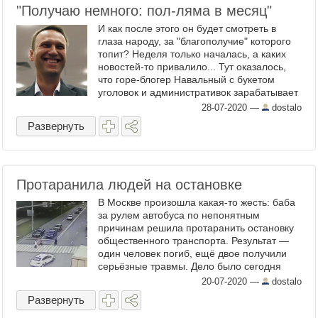
"Получаю немного: пол-ляма в месяц"
И как после этого он будет смотреть в
глаза народу, за "благополучие" которого
топит? Неделя только началась, а каких
новостей-то привалило... Тут оказалось,
что горе-блогер Навальный с букетом
уголовок и административок зарабатывает
столько, сколько ни одна деревенская
28-07-2020
—
dostalo
бабушка в ...
Развернуть
Протаранила людей на остановке
В Москве произошла какая-то жесть: баба
за рулем автобуса по непонятным
причинам решила протаранить остановку
общественного транспорта. Результат —
один человек погиб, ещё двое получили
серьёзные травмы. Дело было сегодня
утром на Краснодонской улице: водитель
20-07-2020
—
dostalo
[ница] не справилась с ...
Развернуть