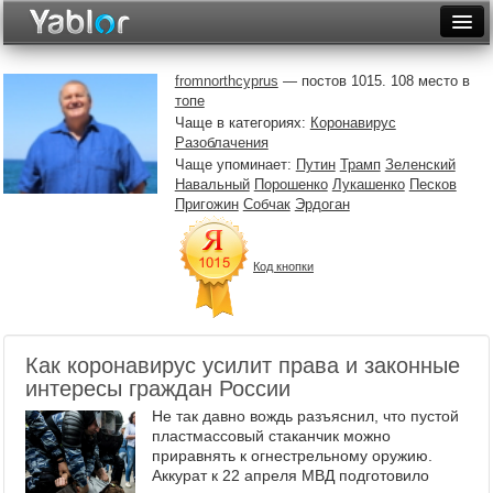
Разместить статью
Войти
fromnorthcyprus
— постов 1015. 108 место в
топе
Неделя
Чаще в категориях:
Коронавирус
Разоблачения
Месяц
Чаще упоминает:
Путин
Трамп
Зеленский
Навальный
Порошенко
Лукашенко
Песков
Рейтинги
Пригожин
Собчак
Эрдоган
Архив
Код кнопки
Фототоп
Видеотоп
Как коронавирус усилит права и законные
интересы граждан России
Не так давно вождь разъяснил, что пустой
пластмассовый стаканчик можно
приравнять к огнестрельному оружию.
Аккурат к 22 апреля МВД подготовило