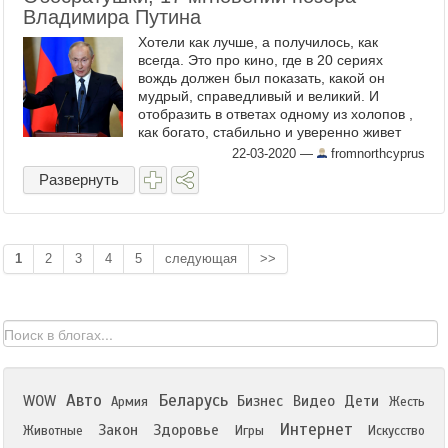
Владимира Путина
Хотели как лучше, а получилось, как
всегда. Это про кино, где в 20 сериях
вождь должен был показать, какой он
мудрый, справедливый и великий. И
отобразить в ответах одному из холопов ,
как богато, стабильно и уверенно живет
Россия. Вышли обосратушки. Свернулись
22-03-2020
—
fromnorthcyprus
после 17 мгновений позора. ...
Развернуть
1
2
3
4
5
следующая
>>
Авто
Беларусь
WOW
Бизнес
Видео
Дети
Армия
Жесть
Интернет
Закон
Здоровье
Животные
Игры
Искусство