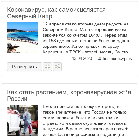
Коронавирус, как самоисцеляется
Северный Кипр
12 апреля стало вторым днем радости на
Северном Кипре. Матч с коронавирусом
закончился со счетом 164:0 . Перед этим
из 158 сделаных тестов не было ни одного
зараженного. Успех пришел не сразу.
Карантин на ТРСК - второй месяц. За это
время сделали 4212 тестов и выявили 99
13-04-2020
—
fromnorthcyprus
человек с ...
Развернуть
Как стать растением, коронавирусная ж​**а
России
Ежели новости по телеку смотреть, то
такое впечатление, что Россия не только
самая великая, богатая и счастливая
страна, но и самая окуительно готовая к
пандемии. В реале, из разговоров врачей,
из безоблачной российской радости ,по