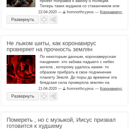
проект поправок к закону о полиции.
Теперь таких мудаков со стаканчиком или
с мороженным в руках решено
22-04-2020
—
fromnorthcyprus
—
Коронавирус
отстреливать.Ведь эксимо может ...
Развернуть
Не лыком шиты, как коронавирус
проверяет на прочность землян
По некоторым данным, коронавирусная
пандемия- это забава падшего с небес
ангела , которому удалось каким- то
образом прибрать в свое подчинение
планету Земля. До поры до времени эта
блядская сила проверяла землян на
прочность, посылая им всякие соблазны.
21-04-2020
—
fromnorthcyprus
—
Коронавирус
То властью искушала, то деньгами, ...
Развернуть
Помереть , но с музыкой, Иисус призвал
готовится к худшему