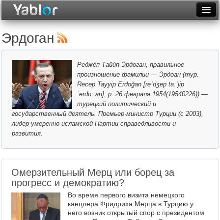
Разместить статью
Войти
Эрдоган
Неделя
Редже́п Тайи́п Э́рдоган, правильное
Месяц
произношение фамилии — Э́рдоан (тур.
Recep Tayyip Erdoğan [reˈdʒep taːˈjip
Рейтинги
ˈerdoː.an]; р. 26 февраля 1954(19540226)) —
турецкий политический и
Архив
государственный деятель. Премьер-министр Турции (с 2003),
лидер умеренно-исламской Партии справедливости и
Фототоп
развития.
Видеотоп
Омерзительный Мерц или борец за
прогресс и демократию?
Во время первого визита немецкого
канцлера Фридриха Мерца в Турцию у
него возник открытый спор с президентом