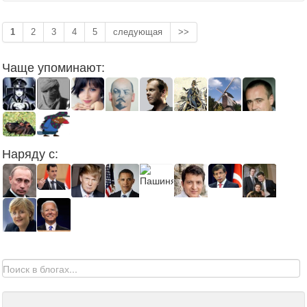
1
2
3
4
5
следующая
>>
Чаще упоминают:
Наряду с: