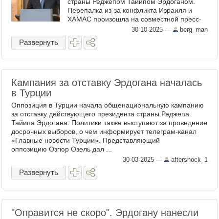
страны Реджепом Тайипом Эрдоганом.
Перепалка из-за конфликта Израиля и
ХАМАС произошла на совместной пресс-
конференции после переговоров
30-10-2025
—
berg_man
политиков. Репортер задал вопрос Мерцу
Развернуть
...
Кампания за отставку Эрдогана началась
в Турции
Оппозиция в Турции начала общенациональную кампанию
за отставку действующего президента страны Реджепа
Тайипа Эрдогана. Политики также выступают за проведение
досрочных выборов, о чем информирует телеграм-канал
«Главные новости Турции». Представляющий
оппозицию Озгюр Озель дал ...
30-03-2025
—
aftershock_1
Развернуть
"Оправится не скоро". Эрдогану нанесли