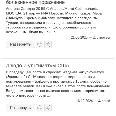
болезненное поражение
Andreas Сегодня 20:59 © Anadolu/Murat Cetinmuhurdar
МОСКВА, 21 мар — РИА Новости, Михаил Катков. Мэра
Стамбула Экрема Имамоглу, метящего в президенты
Турции, заподозрили в коррупции, пособничестве
террористам и задержали. Его сторонники сочли это
незаконным. Люди вышли на ...
21-03-2025
—
vamoisej
Развернуть
Дзюдо и ультиматум США
В предадущем посте я спросил: Угадайте как ультиматум
(Эрдогана?) США связан с теорией миропроектов и
помилованиями Байденом противников Трампа, особенно
генерала Милли. Как я уже писал в этом посте помилование
Байденом своего сына вызвано осознанием стариком того,
что его договоренности ...
16-12-2024
—
abrod
Развернуть