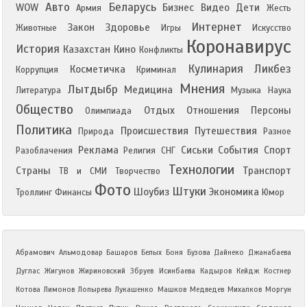
Авто
Беларусь
WOW
Бизнес
Видео
Дети
Армия
Жесть
Интернет
Закон
Здоровье
Животные
Игры
Искусство
Коронавирус
История
Казахстан
Кино
Конфликты
Кулинария
Ликбез
Косметичка
Коррупция
Криминал
Мнения
Лытдыбр
Медицина
Литература
Музыка
Наука
Общество
Отдых
Отношения
Персоны
Олимпиада
Политика
Происшествия
Путешествия
Природа
Разное
Реклама
Сиськи
События
Спорт
Разоблачения
Религия
СНГ
Технологии
Страны
Транспорт
ТВ и СМИ
Творчество
Фото
Штуки
Шоубиз
Экономика
Троллинг
Финансы
Юмор
Абрамович
Альмодовар
Башаров
Белых
Боня
Бузова
Дайнеко
Джанабаева
Дуглас
Жигунов
Жириновский
Збруев
Исинбаева
Кадыров
Кейдж
Костнер
Котова
Лимонов
Лопырева
Лукашенко
Машков
Медведев
Михалков
Моргун